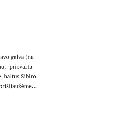
savo galva (na
au,- prievarta
 baltus Sibiro
neprišliaužėme…