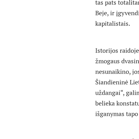
tas pats totalit
Beje, ir įgyvend
kapitalistais.
Istorijos raidoj
žmogaus dvasinės
nesunaikino, jo
Šiandieninė Lie
uždangai“, gali
belieka konstatu
išganymas tapo 