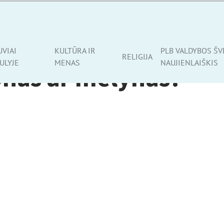
UVIAI
KULTŪRA IR
PLB VALDYBOS ŠV
RELIGIJA
ULYJE
MENAS
NAUJIENLAIŠKIS
nas ar mėlynas?