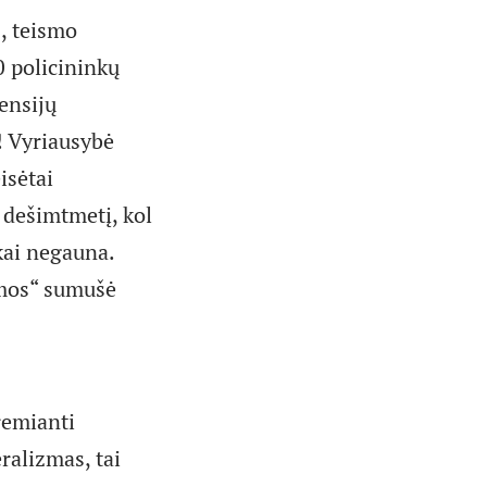
s, teismo
 policininkų
ensijų
! Vyriausybė
isėtai
 dešimtmetį, kol
kai negauna.
rmos“ sumušė
 remianti
ralizmas, tai