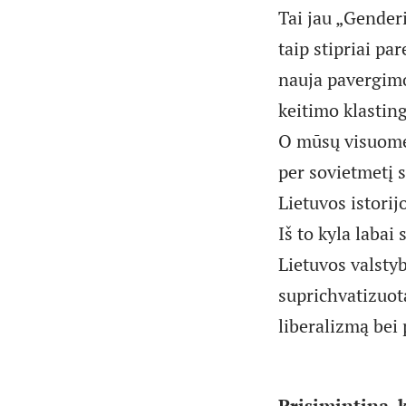
Tai jau „Genderi
taip stipriai pa
nauja pavergimo
keitimo klastin
O mūsų visuomen
per sovietmetį 
Lietuvos istorij
Iš to kyla labai
Lietuvos valsty
suprichvatizuot
liberalizmą bei
Prisimintina, 