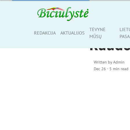
BE KATEGORIJOS
TĖVYNĖ
LIET
Share
REDAKCIJA
AKTUALIJOS
MŪSŲ
PASA
Raudo
Written by
Admin
Dec 26
·
5 min read