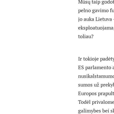
Mūsų taip godota
pelno gavimo fu
jo auka Lietuva
eksploatuojama, 
toliau?
Ir tokioje padėt
ES parlamento a
nusikalstamumo 
sumos už prekyb
Europos prapulti
Todėl privalome
galimybes bei s