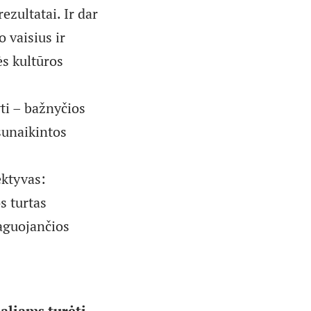
ezultatai. Ir dar
o vaisius ir
ės kultūros
ti – bažnyčios
sunaikintos
ektyvas:
s turtas
paguojančios
aliams turėti