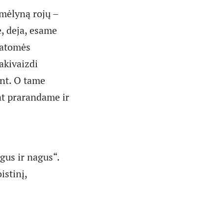
 mėlyną rojų –
e, deja, esame
ratomės
akivaizdi
ant. O tame
pat prarandame ir
gus ir nagus“.
istinį,