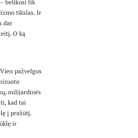
 belikusi tik
izmo tikslas. Ir
s dar
eitį. O ką
a! Vien pažvelgus
nizuoto
ų, milijardinės
i, kad tai
lę į pražūtį.
ūklę ir