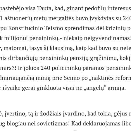
pastebėjo visa Tauta, kad, ginant pedofilų interesu
1 aštuonerių metų mergaitės buvo įvykdytas su 240
rpu Konstitucinio Teismo sprendimas dėl krizinių p
k milijonui pensininkų,- niekaip neįgyvendinamas
r, matomai, tąsys šį klausimą, kaip kad buvo su nete
is dirbančiųjų pensininkų pensijų grąžinimu, kokį
išmirs?! Ir jokios 240 policininkų paramos pensinin
admiriaujančią minią prie Seimo po „naktinės refo
r išvaikė gerai ginkluota visai ne „angelų“ armija.
 įvertino, tą ir žodžiais įvardino, kad tokia, gėjus
ug blogiau nei sovietizmas! Kad deklaruojamas libe