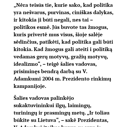
„Nėra teisūs tie, kurie sako, kad politika
yra nešvarus, purvinas, ciniškas dalykas,
ir kitokia ji būti negali, nes tai –
politikos esmė. Jūs buvote tas žmogus,
kuris privertė mus visus, šioje salėje
sėdinčius, patikėti, kad politika gali būti
kitokia. Kad žmogus gali ateiti i politiką
vedamas gerų motyvų, gražių motyvų,
idealizmo“, – teigė šalies vadovas,
prisiminęs bendrą darbą su V.
Adamkumi 2004 m. Prezidento rinkimų
kampanijoje.
Šalies vadovas palinkėjo
sukaktuvininkui ilgų, laimingų,
turiningų ir prasmingų metų. „Ir toliau
būkite su Lietuva“, – sakė Prezidentas,