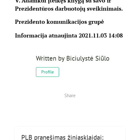
V. Adamkui įteikęs knygą su savo ir
Prezidentūros darbuotojų sveikinimais.
Prezidento komunikacijos grupė
Informacija atnaujinta 2021.11.03 14:08
Written by
Biciulystė Siūlo
Profile
Share
PLB pranešimas žiniasklaidai: