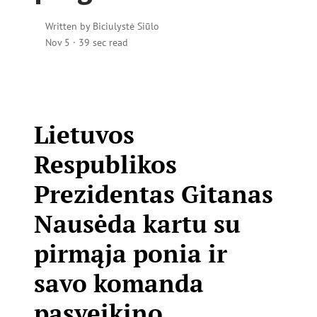
Written by
Biciulystė Siūlo
Nov 5
·
39 sec read
Lietuvos
Respublikos
Prezidentas Gitanas
Nausėda kartu su
pirmąja ponia ir
savo komanda
pasveikino