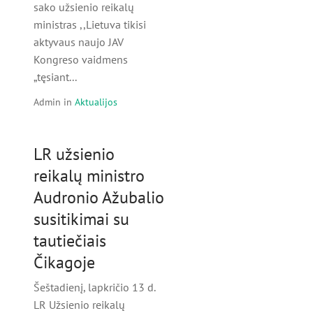
sako užsienio reikalų
ministras ,,Lietuva tikisi
aktyvaus naujo JAV
Kongreso vaidmens
„tęsiant...
Admin
in
Aktualijos
LR užsienio
reikalų ministro
Audronio Ažubalio
susitikimai su
tautiečiais
Čikagoje
Šeštadienį, lapkričio 13 d.
LR Užsienio reikalų