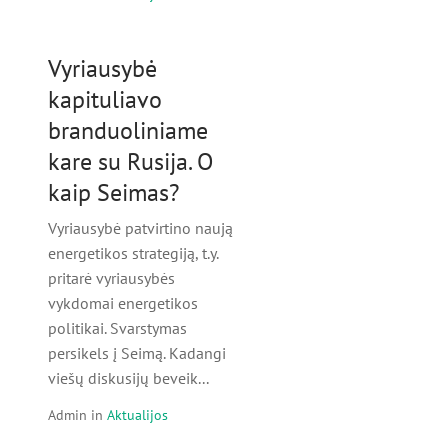
Vyriausybė
kapituliavo
branduoliniame
kare su Rusija. O
kaip Seimas?
Vyriausybė patvirtino naują
energetikos strategiją, t.y.
pritarė vyriausybės
vykdomai energetikos
politikai. Svarstymas
persikels į Seimą. Kadangi
viešų diskusijų beveik...
Admin
in
Aktualijos