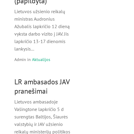
(papildyta)
Lietuvos užsienio reikalų
ministras Audronius
Ažubalis lapkričio 12 dieną
vyksta darbo vizito į JAV. Jis
lapkričio 13-17 dienomis
lankysis...
Admin
in
Aktualijos
LR ambasados JAV
pranešimai
Lietuvos ambasadoje
Vašingtone lapkričio 5 d
surengtas Baltijos, Šiaurės
valstybių ir JAV užsienio
reikalų ministerijų politikos