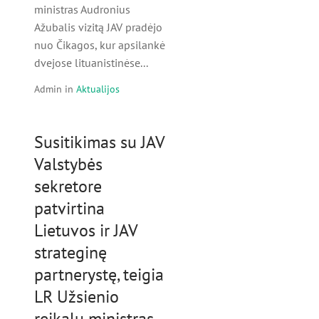
ministras Audronius
Ažubalis vizitą JAV pradėjo
nuo Čikagos, kur apsilankė
dvejose lituanistinėse...
Admin
in
Aktualijos
Susitikimas su JAV
Valstybės
sekretore
patvirtina
Lietuvos ir JAV
strateginę
partnerystę, teigia
LR Užsienio
reikalų ministras