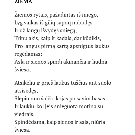
ŽIEMA
Žiemos rytais, pažadintas iš miego,
Lyg vaikas iš gilių sapnų nubudęs
Ir už langų išvydęs sniegą,
Trinu akis, kaip ir kadais, dar kūdikis,
Pro langus pirmą kartą apsnigtus laukus
regėdamas:
Asla ir sienos spindi akinančia ir liūdna
šviesa;
Atsikeliu ir prieš laukus tuščius ant suolo
atsisėdęs,
Slepiu nuo šalčio kojas po savim basas
Ir laukiu, kol įeis snieguota motina su
viedrais,
Spindėdama, kaip sienos ir asla, niūria
šviesa.