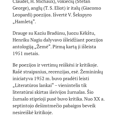
Claudel, H. Michaux), vokiečių (Stefan
George), anglų (T. S. Eliot) ir italų (Giacomo
Leopardi) poezijos. Išvertė V. Šekspyro
„Hamletą“.
Drauge su Kaziu Bradūnu, Juozu Kėkštu,
Henriku Nagiu dalyvavo išleidžiant poezijos
antologiją „Žemė“. Pirmą kartą ji išleista
1951 metais.
Be poezijos ir vertimų reiškėsi ir kritikoje.
Rašė straipsnius, recenzijas, esė. Žemininkų
iniciatyva 1952 m. buvo pradėti leisti
„Literatūros lankai“ – vienintelis tik
literatūrai skirtas išeivijos žurnalas. Šio
žurnalo stiprioji pusė buvo kritika. Nuo XX a.
septintojo dešimtmečio pabaigos beveik
nesireiškė kritikoje.