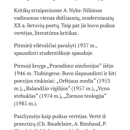
Kritikų straipsniuose A. Nyka-Niliūnas
vadinamas vienas didžiausių, moderniausių
XX a. lietuvių poetų. Taip pat jis buvo puikus
vertėjas, literatūros kritikas.
Pirmieji eilėraščiai parašyti 1937 m.,
spausdinti studentiškoje spaudoje.
Pirmoji knyga „Praradimo simfonijos“ išėjo
1946 m. Tiubingene. Buvo išspausdinti ir kiti
poezijos rinkiniai: „Orfėjaus medis“ (1953
m.), „Balandžio vigilijos“ (1957 m.), „Vyno
stebuklas“ (1974 m.), „Žiemos teologija“
(1985 m.).
Pasižymėjo kaip puikus vertėjas. Vertė iš
prancūzų (Ch. Baudelaire, A. Rimbaud, P.