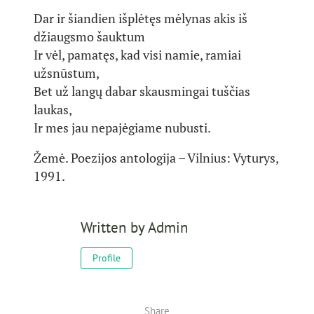
Dar ir šiandien išplėtęs mėlynas akis iš
džiaugsmo šauktum
Ir vėl, pamatęs, kad visi namie, ramiai
užsnūstum,
Bet už langų dabar skausmingai tuščias
laukas,
Ir mes jau nepajėgiame nubusti.
Žemė. Poezijos antologija – Vilnius: Vyturys,
1991.
Written by
Admin
Profile
Share