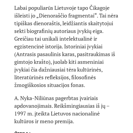
Labai populiarūs Lietuvoje tapo Čikagoje
išleisti jo „Dienoraščio fragmentai“. Tai nėra
tipiškas dienoraštis, leidžiantis skaitytojui
sekti biografinių autoriaus įvykių eiga.
Greičiau tai unikali intelektualinė ir
egzistencinė istorija. Istoriniai įvykiai
(Antrasis pasaulinis karas, pasitraukimas iš
gimtojo krašto), juolab kiti asmeniniai
įvykiai čia dažniausiai tėra kultūrinės,
literatūrinės refleksijos, filosofinės
žmogiškosios situacijos fonas.
A. Nyka-Niliūnas pagerbtas įvairiais
apdovanojimais. Reikšmingiausias iš jų –
1997 m. įteikta Lietuvos nacionalinė
kultūros ir meno premija.