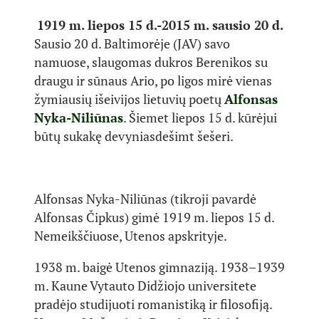
1919 m. liepos 15 d.-2015 m. sausio 20 d.
Sausio 20 d. Baltimorėje (JAV) savo
namuose, slaugomas dukros Berenikos su
draugu ir sūnaus Ario, po ligos mirė vienas
žymiausių išeivijos lietuvių poetų
Alfonsas
Nyka-Niliūnas
. Šiemet liepos 15 d. kūrėjui
būtų sukakę devyniasdešimt šešeri.
Alfonsas Nyka-Niliūnas (tikroji pavardė
Alfonsas Čipkus) gimė 1919 m. liepos 15 d.
Nemeikščiuose, Utenos apskrityje.
1938 m. baigė Utenos gimnaziją. 1938–1939
m. Kaune Vytauto Didžiojo universitete
pradėjo studijuoti romanistiką ir filosofiją.