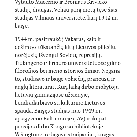
Vytauto Mačernio ir Broniaus Krivicko
studijų draugas. Vėliau porą metų tęsė šias
studijas Vilniaus universitete, kurį 1942 m.
baigė.
1944 m. pasitraukė į Vakarus, kaip ir
dešimtys tūkstančių kitų Lietuvos piliečių,
norėjusių išvengti Sovietų represijų.
Tiubingeno ir Fribūro universitetuose gilino
filosofijos bei meno istorijos žinias. Negana
to, studijavo ir baigė vokiečių, prancūzų ir
anglų literatūras. Kurį laiką dirbo mokytoju
lietuvių gimnazijose užsienyje,
bendradarbiavo su kultūrine Lietuvos
spauda. Baigęs studijas nuo 1949 m.
apsigyveno Baltimorėje (JAV) ir iki pat
pensijos dirbo Kongreso bibliotekoje
Vašingtone, redagavo straipsnius, knygas.