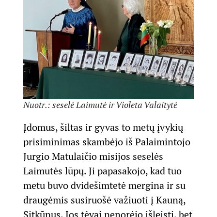
Nuotr.: seselė Laimutė ir Violeta Valaitytė
Įdomus, šiltas ir gyvas to metų įvykių
prisiminimas skambėjo iš Palaimintojo
Jurgio Matulaičio misijos seselės
Laimutės lūpų. Ji papasakojo, kad tuo
metu buvo dvidešimtetė mergina ir su
draugėmis susiruošė važiuoti į Kauną,
Sitkūnus. Jos tėvai nenorėjo išleisti, bet