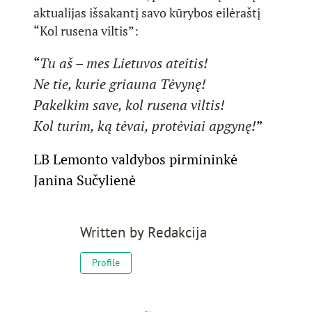
aktualijas išsakantį savo kūrybos eilėraštį
“Kol rusena viltis”:
“
Tu aš – mes Lietuvos ateitis!
Ne tie, kurie griauna Tėvynę!
Pakelkim save, kol rusena viltis!
Kol turim, ką tėvai, protėviai apgynę!
”
LB Lemonto valdybos pirmininkė
Janina Sučylienė
Written by
Redakcija
Profile