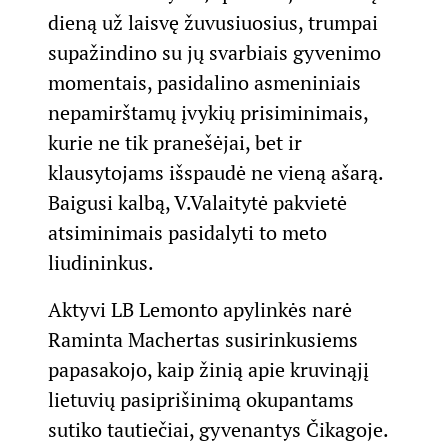
dieną už laisvę žuvusiuosius, trumpai
supažindino su jų svarbiais gyvenimo
momentais, pasidalino asmeniniais
nepamirštamų įvykių prisiminimais,
kurie ne tik pranešėjai, bet ir
klausytojams išspaudė ne vieną ašarą.
Baigusi kalbą, V.Valaitytė pakvietė
atsiminimais pasidalyti to meto
liudininkus.
Aktyvi LB Lemonto apylinkės narė
Raminta Machertas susirinkusiems
papasakojo, kaip žinią apie kruvinąjį
lietuvių pasiprišinimą okupantams
sutiko tautiečiai, gyvenantys Čikagoje.