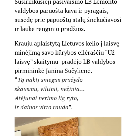
Susirinkusieji pasivaišino LB Lemonto
valdybos paruošta kava ir pyragais,
susėdę prie papuoštų stalų šnekučiavosi
ir laukė renginio pradžios.
Krauju aplaistytą Lietuvos kelio į laisvę
minėjimą savo kūrybos eilėraščiu “Už
laisvę” skaitymu pradėjo LB valdybos
pirmininkė Janina Sučylienė.
“
Tą naktį sniegas pražydo
skausmu, viltimi, nežinia…
Atėjūnai nerimo lig ryto,
ir dainos virto rauda
”.