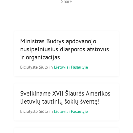
Share
Ministras Budrys apdovanojo
nusipelniusius diasporos atstovus
ir organizacijas
Biciulystė Siūlo
in
Lietuviai Pasaulyje
Sveikiname XVII Šiaurės Amerikos
lietuvių tautinių šokių šventę!
Biciulystė Siūlo
in
Lietuviai Pasaulyje