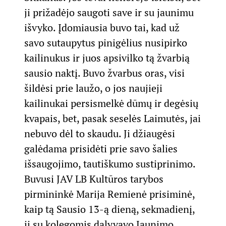
ji prižadėjo saugoti save ir su jaunimu
išvyko. Įdomiausia buvo tai, kad už
savo sutaupytus pinigėlius nusipirko
kailinukus ir juos apsivilko tą žvarbią
sausio naktį. Buvo žvarbus oras, visi
šildėsi prie laužo, o jos naujieji
kailinukai persismelkė dūmų ir degėsių
kvapais, bet, pasak seselės Laimutės, jai
nebuvo dėl to skaudu. Ji džiaugėsi
galėdama prisidėti prie savo šalies
išsaugojimo, tautiškumo sustiprinimo.
Buvusi JAV LB Kultūros tarybos
pirmininkė Marija Remienė prisiminė,
kaip tą Sausio 13-ą dieną, sekmadienį,
ji su kolegomis dalyvavo Jaunimo