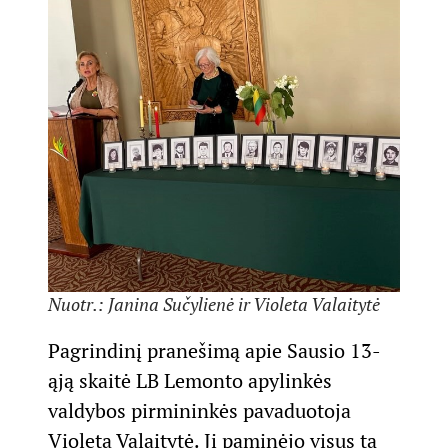
Nuotr.: Janina Sučylienė ir Violeta Valaitytė
Pagrindinį pranešimą apie Sausio 13-
ąją skaitė LB Lemonto apylinkės
valdybos pirmininkės pavaduotoja
Violeta Valaitytė. Ji paminėjo visus tą