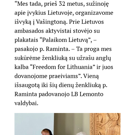
“Mes tada, prieš 32 metus, sužinoję
apie įvykius Lietuvoje, organizavome
išvyką į Vašingtoną. Prie Lietuvos
ambasados aktyvistai stovėjo su
plakatais “Palaikom Lietuvą”, –
pasakojo p. Raminta. – Ta proga mes
sukūrėme ženkliuką su užrašu anglų
kalba “Freedom for Lithuania” ir juos
dovanojome praeiviams”. Vieną
išsaugotą iki šių dienų ženkliuką p.
Raminta padovanojo LB Lemonto
valdybai.