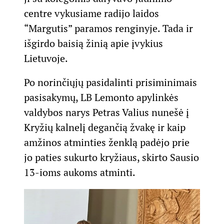
centre vykusiame radijo laidos
“Margutis” paramos renginyje. Tada ir
išgirdo baisią žinią apie įvykius
Lietuvoje.
Po norinčiųjų pasidalinti prisiminimais
pasisakymų, LB Lemonto apylinkės
valdybos narys Petras Valius nunešė į
Kryžių kalnelį degančią žvakę ir kaip
amžinos atminties ženklą padėjo prie
jo paties sukurto kryžiaus, skirto Sausio
13-ioms aukoms atminti.