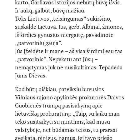
karto, Garliavos istorijos nebūtų buvę išvis.
Ir aukų, galbūt, buvę mažiau.
Toks Lietuvos ,,teisingumas” sukiršino,
suskaldė Lietuvą. Jūs, gerb. Albinai, žmones,
iš širdies gynusius mergaitę, pavadinote
,,patvorinių gauja”.
Jūs įžeidėte ir mane – aš visa širdimi esu tas
,,patvorinis”. Nepykstu ant Jūsų –
nemąstymas juk ne nusikaltimas. Tepadeda
Jums Dievas.
Kad būtų aiškiau, pateiksiu buvusios
Vilniaus rajono apylinkės prokurorės Daivos
Guobienės trumpą pasisakymą apie
lietuvišką prokuratūrą: ,,Taip, su laiku man
teko susitaikyti su mintimis, kad mūsų
valstybėje, net būdamas teisus, tu prarasi
sveikatą, pinigus, namus, jei tavo priešo