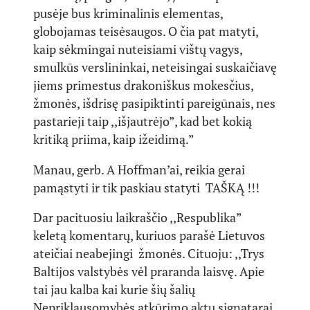
pusėje bus kriminalinis elementas,
globojamas teisėsaugos. O čia pat matyti,
kaip sėkmingai nuteisiami vištų vagys,
smulkūs verslininkai, neteisingai suskaičiavę
jiems primestus drakoniškus mokesčius,
žmonės, išdrisę pasipiktinti pareigūnais, nes
pastarieji taip ,,išjautrėjo”, kad bet kokią
kritiką priima, kaip ižeidimą.”
Manau, gerb. A Hoffman’ai, reikia gerai
pamąstyti ir tik paskiau statyti TAŠKĄ !!!
Dar pacituosiu laikraščio ,,Respublika”
keletą komentarų, kuriuos parašė Lietuvos
ateičiai neabejingi žmonės. Cituoju: ,,Trys
Baltijos valstybės vėl praranda laisvę. Apie
tai jau kalba kai kurie šių šalių
Nepriklausomybės atkūrimo aktų signatarai.