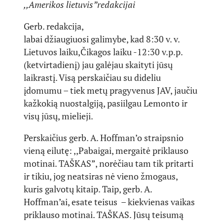
,,Amerikos lietuvis”redakcijai
Gerb. redakcija,
labai džiaugiuosi galimybe, kad 8:30 v. v.
Lietuvos laiku,Čikagos laiku -12:30 v.p.p.
(ketvirtadienį) jau galėjau skaityti jūsų
laikrastį. Visą perskaičiau su dideliu
įdomumu – tiek metų pragyvenus JAV, jaučiu
kažkokią nuostalgiją, pasiilgau Lemonto ir
visų jūsų, mielieji.
Perskaičius gerb. A. Hoffman’o straipsnio
vieną eilutę: ,,Pabaigai, mergaitė priklauso
motinai. TAŠKAS”, norėčiau tam tik pritarti
ir tikiu, jog neatsiras nė vieno žmogaus,
kuris galvotų kitaip. Taip, gerb. A.
Hoffman’ai, esate teisus – kiekvienas vaikas
priklauso motinai. TAŠKAS. Jūsų teisumą