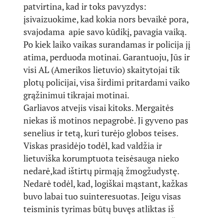
patvirtina, kad ir toks pavyzdys:
įsivaizuokime, kad kokia nors bevaikė pora,
svajodama apie savo kūdikį, pavagia vaiką.
Po kiek laiko vaikas surandamas ir policija jį
atima, perduoda motinai. Garantuoju, Jūs ir
visi AL (Amerikos lietuvio) skaitytojai tik
plotų policijai, visa širdimi pritardami vaiko
grąžinimui tikrajai motinai.
Garliavos atvejis visai kitoks. Mergaitės
niekas iš motinos nepagrobė. Ji gyveno pas
senelius ir tetą, kuri turėjo globos teises.
Viskas prasidėjo todėl, kad valdžia ir
lietuviška korumptuota teisėsauga nieko
nedarė,kad ištirtų pirmąją žmogžudystę.
Nedarė todėl, kad, logiškai mąstant, kažkas
buvo labai tuo suinteresuotas. Jeigu visas
teisminis tyrimas būtų buvęs atliktas iš