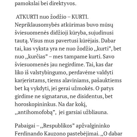
pamokslai bei direktyvos.
ATKURTI nuo žodžio – KURTI.
Nepriklausomybės atkūrimas buvo mūsų
šviesuomenės didžioji kūryba, sujudinusi
tautą. Visus mus pavertusi kūrėjais. Dabar
tai, kas vyksta yra ne nuo žodžio ,,kurti”, bet
nuo ,,kurčias” – mes tampame kurti. Savo
šviesuomenės jau negirdime. Tai, kas dar
liko iš valstybingumo, perdavėme valdyti
karjeristams, tiems alaviniams, pašauktiems
bet ką vykdyti, jei gerai užmokės. O patys
girdime ne signatarus, ne disidentus, bet
horoskopininkus. Na dar kokį,
,,antihomofobą”, jei garsiai užbliauna.
Pabaigai – ,,Respublikos” apžvalgininko
Ferdinando Kauzono pastebėjimai. ,,O dabar