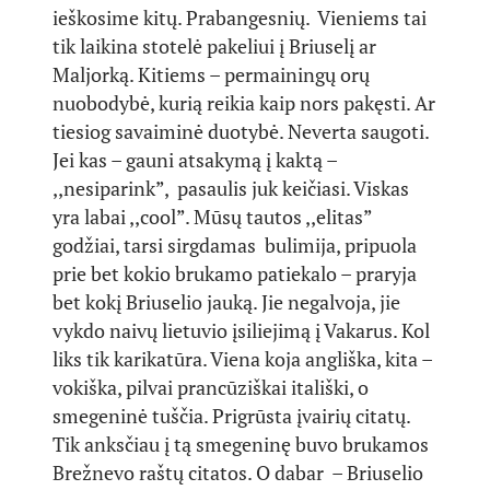
ieškosime kitų. Prabangesnių. Vieniems tai
tik laikina stotelė pakeliui į Briuselį ar
Maljorką. Kitiems – permainingų orų
nuobodybė, kurią reikia kaip nors pakęsti. Ar
tiesiog savaiminė duotybė. Neverta saugoti.
Jei kas – gauni atsakymą į kaktą –
,,nesiparink”, pasaulis juk keičiasi. Viskas
yra labai ,,cool”. Mūsų tautos ,,elitas”
godžiai, tarsi sirgdamas bulimija, pripuola
prie bet kokio brukamo patiekalo – praryja
bet kokį Briuselio jauką. Jie negalvoja, jie
vykdo naivų lietuvio įsiliejimą į Vakarus. Kol
liks tik karikatūra. Viena koja angliška, kita –
vokiška, pilvai prancūziškai itališki, o
smegeninė tuščia. Prigrūsta įvairių citatų.
Tik anksčiau į tą smegeninę buvo brukamos
Brežnevo raštų citatos. O dabar – Briuselio