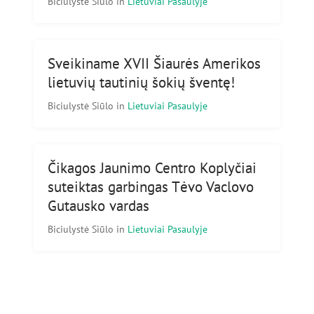
Biciulystė Siūlo
in
Lietuviai Pasaulyje
Sveikiname XVII Šiaurės Amerikos
lietuvių tautinių šokių šventę!
Biciulystė Siūlo
in
Lietuviai Pasaulyje
Čikagos Jaunimo Centro Koplyčiai
suteiktas garbingas Tėvo Vaclovo
Gutausko vardas
Biciulystė Siūlo
in
Lietuviai Pasaulyje