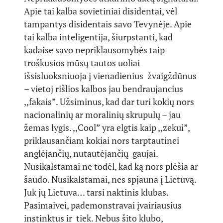
Apie tai kalba sovietiniai disidentai, vėl
tampantys disidentais savo Tevynėje. Apie
tai kalba inteligentija, šiurpstanti, kad
kadaise savo nepriklausomybės taip
troškusios mūsų tautos uoliai
išsisluoksniuoja į vienadienius žvaigždūnus
– vietoj rišlios kalbos jau bendraujancius
,,fakais”. Užsiminus, kad dar turi kokių nors
nacionalinių ar moralinių skrupulų – jau
žemas lygis. ,,Cool” yra elgtis kaip ,,zekui”,
priklausančiam kokiai nors tarptautinei
anglėjančių, nutautėjančių gaujai.
Nusikalstamai ne todėl, kad ką nors plėšia ar
šaudo. Nusikalstamai, nes spjauna į Lietuvą.
Juk jų Lietuva… tarsi naktinis klubas.
Pasimaivei, pademonstravai įvairiausius
instinktus ir tiek. Nebus šito klubo,