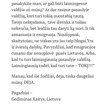
pasakykite man, ar gali būti laimingesnė
valdžia už mūsų? Ar dar rasime pasaulyje
valdžią, kuri turi tokią nuostabią tautą.
Tavęs nekęsdama, tave išrenka ir toliau
nekenčia, bet leidžia tau daryti ką nori. Ir tik
aimanuoja ir emigruoja. Nusišypsok,
skaitytojau, ne viskas yra jau taip blogai.Yra
ir šviesių dalykų. Pavyzdžiui, kad emigracijos
cunami dar nenuplovė pusės Lietuvos. Arba,
kad tu turi laimingiausią pasaulyje valdžią.
Laimingiausią todėl, kad turi tave – TOKĮ!!!”
Manau, kad šie žodžiai, deja, tinka daugeliui
mūsų. DEJA.
Pagarbiai –
Gediminas Kairys, Lietuva