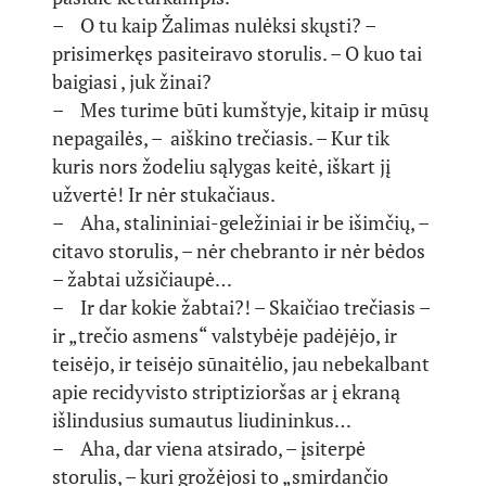
– O tu kaip Žalimas nulėksi skųsti? –
prisimerkęs pasiteiravo storulis. – O kuo tai
baigiasi , juk žinai?
– Mes turime būti kumštyje, kitaip ir mūsų
nepagailės, – aiškino trečiasis. – Kur tik
kuris nors žodeliu sąlygas keitė, iškart jį
užvertė! Ir nėr stukačiaus.
– Aha, stalininiai-geležiniai ir be išimčių, –
citavo storulis, – nėr chebranto ir nėr bėdos
– žabtai užsičiaupė…
– Ir dar kokie žabtai?! – Skaičiao trečiasis –
ir „trečio asmens“ valstybėje padėjėjo, ir
teisėjo, ir teisėjo sūnaitėlio, jau nebekalbant
apie recidyvisto striptizioršas ar į ekraną
išlindusius sumautus liudininkus…
– Aha, dar viena atsirado, – įsiterpė
storulis, – kuri grožėjosi to „smirdančio