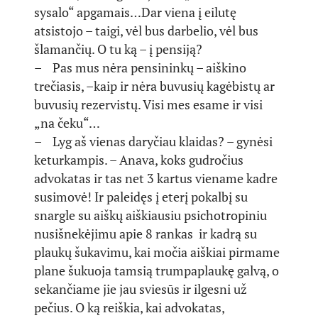
sysalo“ apgamais…Dar viena į eilutę
atsistojo – taigi, vėl bus darbelio, vėl bus
šlamančių. O tu ką – į pensiją?
– Pas mus nėra pensininkų – aiškino
trečiasis, –kaip ir nėra buvusių kagėbistų ar
buvusių rezervistų. Visi mes esame ir visi
„na čeku“…
– Lyg aš vienas daryčiau klaidas? – gynėsi
keturkampis. – Anava, koks gudročius
advokatas ir tas net 3 kartus viename kadre
susimovė! Ir paleidęs į eterį pokalbį su
snargle su aiškų aiškiausiu psichotropiniu
nusišnekėjimu apie 8 rankas ir kadrą su
plaukų šukavimu, kai močia aiškiai pirmame
plane šukuoja tamsią trumpaplaukę galvą, o
sekančiame jie jau sviesūs ir ilgesni už
pečius. O ką reiškia, kai advokatas,