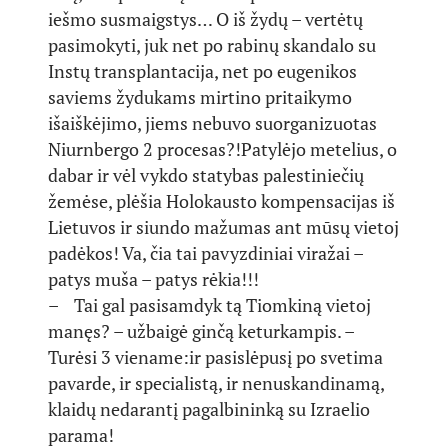
iešmo susmaigstys… O iš žydų – vertėtų
pasimokyti, juk net po rabinų skandalo su
Instų transplantacija, net po eugenikos
saviems žydukams mirtino pritaikymo
išaiškėjimo, jiems nebuvo suorganizuotas
Niurnbergo 2 procesas?!Patylėjo metelius, o
dabar ir vėl vykdo statybas palestiniečių
žemėse, plėšia Holokausto kompensacijas iš
Lietuvos ir siundo mažumas ant mūsų vietoj
padėkos! Va, čia tai pavyzdiniai viražai –
patys muša – patys rėkia!!!
– Tai gal pasisamdyk tą Tiomkiną vietoj
manęs? – užbaigė ginčą keturkampis. –
Turėsi 3 viename:ir pasislėpusį po svetima
pavarde, ir specialistą, ir nenuskandinamą,
klaidų nedarantį pagalbininką su Izraelio
parama!