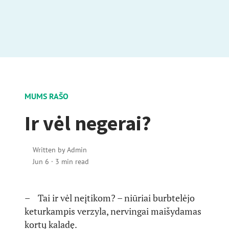
MUMS RAŠO
Ir vėl negerai?
Written by
Admin
Jun 6
·
3 min read
– Tai ir vėl neįtikom? – niūriai burbtelėjo
keturkampis verzyla, nervingai maišydamas
kortų kaladę.