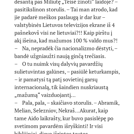
desantą pas Miliutę „Teisė žinoti“ laidoje? –
pasitikslinon storulis. – Tai man atrodo, kad
jie padarė meškos paslaugą ir dar kur –
valstybinės Lietuvos televizijos ekrane iš 4
pašnekovš visi ne lietuviai?!! Kaip pirštu į
akį išeina, kad mažumos 100 % valdo mus?!
– Na, nepradėk čia nacionalizmo dėstyti, –
bandė užgniaužti naują ginčą trečiasis.
– O tu nuimk visų dalyvių pavardžių
sulietuvintas galūnes, – pasiūlė keturkampis,
– ir pamatysi tą patį sovietinį garsų
internacionalą, tik šaindien nuskriaustą
„mažumą“ vaizduojantį…
– Pala, pala, – skaičiavo storulis. – Abramik,
Melian, Selezniov, Nekraš…Akurat, kaip
tame Aido laikrašty, kur buvo pasislėpę po
svetimom pavardėm išryškinti! Ir visi
biblijiniai, dievo išrintos tautos…