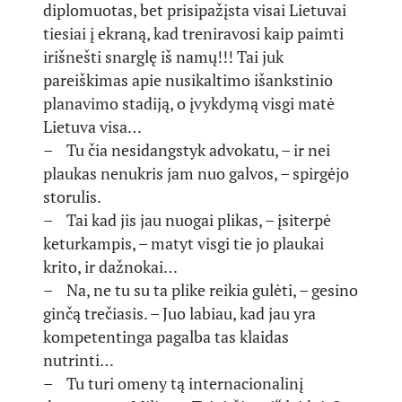
diplomuotas, bet prisipažįsta visai Lietuvai
tiesiai į ekraną, kad treniravosi kaip paimti
irišnešti snarglę iš namų!!! Tai juk
pareiškimas apie nusikaltimo išankstinio
planavimo stadiją, o įvykdymą visgi matė
Lietuva visa…
– Tu čia nesidangstyk advokatu, – ir nei
plaukas nenukris jam nuo galvos, – spirgėjo
storulis.
– Tai kad jis jau nuogai plikas, – įsiterpė
keturkampis, – matyt visgi tie jo plaukai
krito, ir dažnokai…
– Na, ne tu su ta plike reikia gulėti, – gesino
ginčą trečiasis. – Juo labiau, kad jau yra
kompetentinga pagalba tas klaidas
nutrinti…
– Tu turi omeny tą internacionalinį