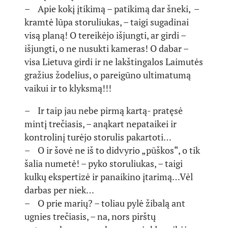
– Apie kokį įtikimą – patikimą dar šneki, –
kramtė lūpa storuliukas, – taigi sugadinai
visą planą! O tereikėjo išjungti, ar girdi –
išjungti, o ne nusukti kameras! O dabar –
visa Lietuva girdi ir ne lakštingalos Laimutės
gražius žodelius, o pareigūno ultimatumą
vaikui ir to klyksmą!!!
– Ir taip jau nebe pirmą kartą- pratęsė
mintį trečiasis, – anąkart nepataikei ir
kontrolinį turėjo storulis pakartoti…
– O ir šovė ne iš to didvyrio „pūškos“, o tik
šalia numetė! – pyko storuliukas, – taigi
kulkų ekspertizė ir panaikino įtarimą…Vėl
darbas per niek…
– O prie marių? – toliau pylė žibalą ant
ugnies trečiasis, – na, nors pirštų