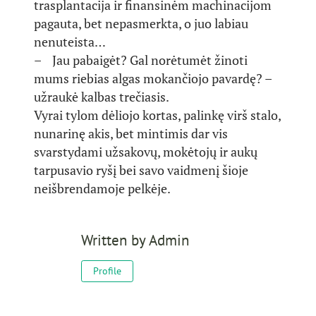
trasplantacija ir finansinėm machinacijom
pagauta, bet nepasmerkta, o juo labiau
nenuteista…
– Jau pabaigėt? Gal norėtumėt žinoti
mums riebias algas mokančiojo pavardę? –
užraukė kalbas trečiasis.
Vyrai tylom dėliojo kortas, palinkę virš stalo,
nunarinę akis, bet mintimis dar vis
svarstydami užsakovų, mokėtojų ir aukų
tarpusavio ryšį bei savo vaidmenį šioje
neišbrendamoje pelkėje.
Written by
Admin
Profile