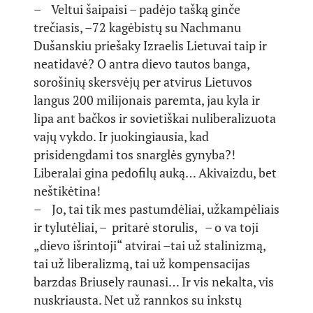
– Veltui šaipaisi – padėjo tašką ginče
trečiasis, –72 kagėbistų su Nachmanu
Dušanskiu priešaky Izraelis Lietuvai taip ir
neatidavė? O antra dievo tautos banga,
sorošinių skersvėjų per atvirus Lietuvos
langus 200 milijonais paremta, jau kyla ir
lipa ant bačkos ir sovietiškai nuliberalizuota
vajų vykdo. Ir juokingiausia, kad
prisidengdami tos snarglės gynyba?!
Liberalai gina pedofilų auką… Akivaizdu, bet
neštikėtina!
– Jo, tai tik mes pastumdėliai, užkampėliais
ir tylutėliai, – pritarė storulis, – o va toji
„dievo išrintoji“ atvirai –tai už stalinizmą,
tai už liberalizmą, tai už kompensacijas
barzdas Briusely raunasi… Ir vis nekalta, vis
nuskriausta. Net už rannkos su inkstų