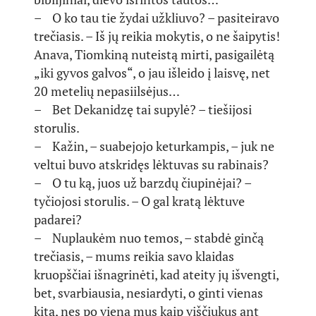
– O ko tau tie žydai užkliuvo? – pasiteiravo
trečiasis. – Iš jų reikia mokytis, o ne šaipytis!
Anava, Tiomkiną nuteistą mirti, pasigailėtą
„iki gyvos galvos“, o jau išleido į laisvę, net
20 metelių nepasiilsėjus…
– Bet Dekanidzę tai supylė? – tiešijosi
storulis.
– Kažin, – suabejojo keturkampis, – juk ne
veltui buvo atskridęs lėktuvas su rabinais?
– O tu ką, juos už barzdų čiupinėjai? –
tyčiojosi storulis. – O gal kratą lėktuve
padarei?
– Nuplaukėm nuo temos, – stabdė ginčą
trečiasis, – mums reikia savo klaidas
kruopščiai išnagrinėti, kad ateity jų išvengti,
bet, svarbiausia, nesiardyti, o ginti vienas
kitą, nes po vieną mus kaip viščiukus ant