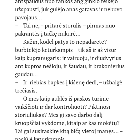
antspaudus nuo rankos ang ginklo reikėjo
užspausti, juk gulėjo anas gatavas ir nebuvo
pavojaus…
– Tai ne, – pritarė storulis – pirmas nuo
pakrantės į tačkę nukūrė…
– Kažin, kodėl patys to nepadarėte? –
burbtelėjo keturkampis – tik aš ir aš visur
kaip kupranugaris: ir vairuoju, ir diudvyrius
ant kupros nešioju, ir šaudau, ir brakonierius
gaudau…
– Ir riebias bapkes į kišenę dedi, – užbaigė
trečiasis.
– O mes kaip auklės iš paskos turime
vaikščioti ir dar kontroliuoti? Piktinosi
storiuliukas? Mes gi savo darbo dalį
kruopščiai vykdome, kitaip ar kas mokėtų?
Tai gal susiraskite kitą bičą vietoj manęs… –
pasiūlė keturkampis.