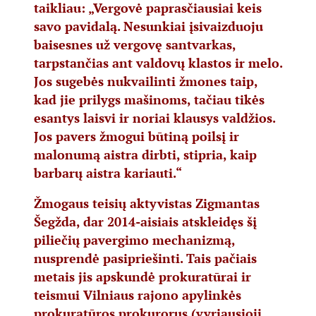
taikliau: „Vergovė paprasčiausiai keis
savo pavidalą. Nesunkiai įsivaizduoju
baisesnes už vergovę santvarkas,
tarpstančias ant valdovų klastos ir melo.
Jos sugebės nukvailinti žmones taip,
kad jie prilygs mašinoms, tačiau tikės
esantys laisvi ir noriai klausys valdžios.
Jos pavers žmogui būtiną poilsį ir
malonumą aistra dirbti, stipria, kaip
barbarų aistra kariauti.“
Žmogaus teisių aktyvistas Zigmantas
Šegžda, dar 2014-aisiais atskleidęs šį
piliečių pavergimo mechanizmą,
nusprendė pasipriešinti. Tais pačiais
metais jis apskundė prokuratūrai ir
teismui Vilniaus rajono apylinkės
prokuratūros prokurorus (vyriausioji