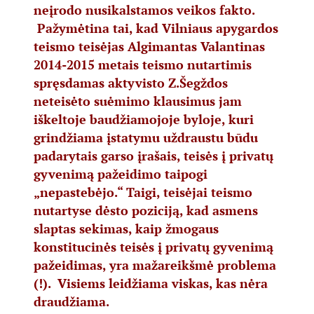
neįrodo nusikalstamos veikos fakto.
Pažymėtina tai, kad Vilniaus apygardos
teismo teisėjas Algimantas Valantinas
2014-2015 metais teismo nutartimis
spręsdamas aktyvisto Z.Šegždos
neteisėto suėmimo klausimus jam
iškeltoje baudžiamojoje byloje, kuri
grindžiama įstatymu uždraustu būdu
padarytais garso įrašais, teisės į privatų
gyvenimą pažeidimo taipogi
„nepastebėjo.“ Taigi, teisėjai teismo
nutartyse dėsto poziciją, kad asmens
slaptas sekimas, kaip žmogaus
konstitucinės teisės į privatų gyvenimą
pažeidimas, yra mažareikšmė problema
(!). Visiems leidžiama viskas, kas nėra
draudžiama.