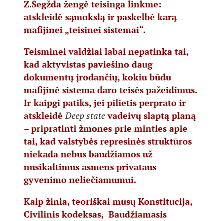
Z.Šegžda žengė teisinga linkme:
atskleidė sąmokslą ir paskelbė karą
mafijinei „teisinei sistemai“.
Teisminei valdžiai labai nepatinka tai,
kad aktyvistas paviešino daug
dokumentų įrodančių, kokiu būdu
mafijinė sistema daro teisės pažeidimus.
Ir kaipgi patiks, jei pilietis perprato ir
atskleidė
Deep state
vadeivų slaptą planą
– pripratinti žmones prie minties apie
tai, kad valstybės represinės struktūros
niekada nebus baudžiamos už
nusikaltimus asmens privataus
gyvenimo neliečiamumui.
Kaip žinia, teoriškai mūsų Konstitucija,
Civilinis kodeksas, Baudžiamasis