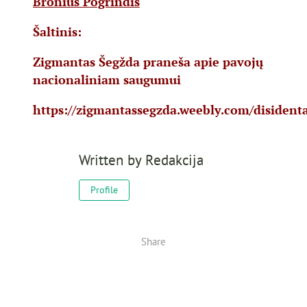
Bronius Pogrindis
Šaltinis:
Zigmantas Šegžda praneša apie pavojų
nacionaliniam saugumui
https://zigmantassegzda.weebly.com/disident
Written by
Redakcija
Profile
Share