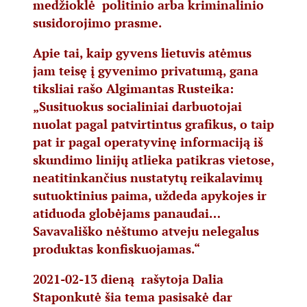
medžioklė politinio arba kriminalinio
susidorojimo prasme.
Apie tai, kaip gyvens lietuvis atėmus
jam teisę į gyvenimo privatumą, gana
tiksliai rašo Algimantas Rusteika:
„Susituokus socialiniai darbuotojai
nuolat pagal patvirtintus grafikus, o taip
pat ir pagal operatyvinę informaciją iš
skundimo linijų atlieka patikras vietose,
neatitinkančius nustatytų reikalavimų
sutuoktinius paima, uždeda apykojes ir
atiduoda globėjams panaudai…
Savavališko nėštumo atveju nelegalus
produktas konfiskuojamas.“
2021-02-13 dieną rašytoja Dalia
Staponkutė šia tema pasisakė dar