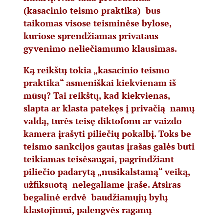
(kasacinio teismo praktika) bus
taikomas visose teisminėse bylose,
kuriose sprendžiamas privataus
gyvenimo neliečiamumo klausimas.
Ką reikštų tokia „kasacinio teismo
praktika“ asmeniškai kiekvienam iš
mūsų? Tai reikštų, kad kiekvienas,
slapta ar klasta patekęs į privačią namų
valdą, turės teisę diktofonu ar vaizdo
kamera įrašyti piliečių pokalbį. Toks be
teismo sankcijos gautas įrašas galės būti
teikiamas teisėsaugai, pagrindžiant
piliečio padarytą „nusikalstamą“ veiką,
užfiksuotą nelegaliame įraše. Atsiras
begalinė erdvė baudžiamųjų bylų
klastojimui, palengvės raganų