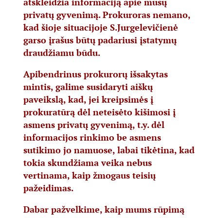
atskleidžia informaciją apie mūsų
privatų gyvenimą. Prokuroras nemano,
kad šioje situacijoje S.Jurgelevičienė
garso įrašus būtų padariusi įstatymų
draudžiamu būdu.
Apibendrinus prokurorų išsakytas
mintis, galime susidaryti aiškų
paveikslą, kad, jei kreipsimės į
prokuratūrą dėl neteisėto kišimosi į
asmens privatų gyvenimą, t.y. dėl
informacijos rinkimo be asmens
sutikimo jo namuose, labai tikėtina, kad
tokia skundžiama veika nebus
vertinama, kaip žmogaus teisių
pažeidimas.
Dabar pažvelkime, kaip mums rūpimą