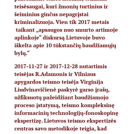
teisėsaugai, kuri žmonių turtinius ir
šeiminius ginčus nepagrįstai
kriminalizuoja. Vien tik 2017 metais
taikant „apsaugos nuo smurto artimoje
aplinkoje“ diskursą Lietuvoje buvo
iškelta apie 10 tūkstančių baudžiamųjų
bylų.“
2017-11-27 ir 2017-12-28 nutartimis
teisėjas R.Adamonis ir Vilniaus
apygardos teismo teisėja Virginija
Liudvinavičienė paskyrė garso įrašų,
užfiksuotų pažeidžiant baudžiamojo
proceso įstatymą, teismo kompleksinę
informacinių technologijų-fonoskopinę
ekspertizę. Lietuvos teismo ekspertizės
centras savo metodikoje teigia, kad