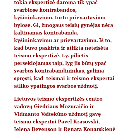
tokia ekspertizė daroma tik ypač
svarbiose kontrabandos,
kyšininkavimo, turto prievartavimo
bylose. Gi, žmogaus teisių gynėjas nėra
kaltinamas kontrabanda,
kyšininkavimu ar prievartavimu. Iš to,
kad buvo paskirta ir atlikta neteisėta
teismo ekspertizė, t.y. pilietis
persekiojamas taip, lyg jis būtų ypač
svarbus kontrabandininkas, galima
spręsti, kad teismai ir teismo ekspertai
atliko ypatingos svarbos užduotį.
Lietuvos teismo ekspertizės centro
vadovų Giedriaus Mozūraičio ir
Vidmanto Vaitekūno užduotį gavę
teismo ekspertai Pavel Krasovski,
Jelena Devenson ir Renata Konarskienė