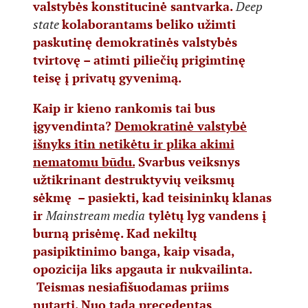
valstybės konstitucinė santvarka.
Deep
state
kolaborantams beliko užimti
paskutinę demokratinės valstybės
tvirtovę – atimti piliečių prigimtinę
teisę į privatų gyvenimą.
Kaip ir kieno rankomis tai bus
įgyvendinta?
Demokratinė valstybė
išnyks itin netikėtu ir plika akimi
nematomu būdu.
Svarbus veiksnys
užtikrinant destruktyvių veiksmų
sėkmę – pasiekti, kad teisininkų klanas
ir
Mainstream media
tylėtų lyg vandens į
burną prisėmę. Kad nekiltų
pasipiktinimo banga, kaip visada,
opozicija liks apgauta ir nukvailinta.
Teismas nesiafišuodamas priims
nutartį. Nuo tada precedentas