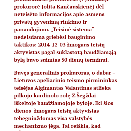
prokurorė Jolita Kančauskienė) dėl
neteisėto informacijos apie asmens
privatų gyvenimą rinkimo ir
panaudojimo. „Teisinė sistema“
nedelsdama griebėsi bauginimo
taktikos: 2014-12-03 žmogaus teisių
aktyvistas pagal suklastotą baudžiamąją
bylą buvo suimtas 50 dienų terminui.
Buvęs generalinis prokuroras, o dabar –
Lietuvos apeliacinio teismo pirmininkas
teisėjas Algimantas Valantinas atlieka
pilkojo kardinolo rolę Z.Šegždai
iškeltoje baudžiamojoje byloje. Iki šios
dienos žmogaus teisių aktyvistas
tebegniuždomas visa valstybės
mechanizmo jėga. Tai reiškia, kad