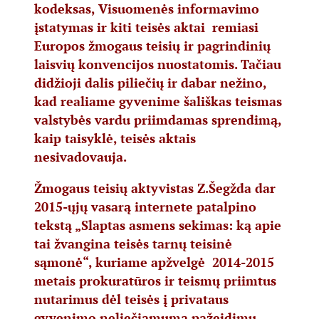
kodeksas, Visuomenės informavimo
įstatymas ir kiti teisės aktai remiasi
Europos žmogaus teisių ir pagrindinių
laisvių konvencijos nuostatomis. Tačiau
didžioji dalis piliečių ir dabar nežino,
kad realiame gyvenime šališkas teismas
valstybės vardu priimdamas sprendimą,
kaip taisyklė, teisės aktais
nesivadovauja.
Žmogaus teisių aktyvistas Z.Šegžda dar
2015-ųjų vasarą internete patalpino
tekstą „Slaptas asmens sekimas: ką apie
tai žvangina teisės tarnų teisinė
sąmonė“, kuriame apžvelgė 2014-2015
metais prokuratūros ir teismų priimtus
nutarimus dėl teisės į privataus
gyvenimo neliečiamumą pažeidimų.