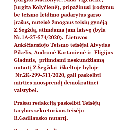
Jurgita Kolyčienė), pripažinusi įrodymu
be teismo leidimo padarytus garso
įrašus, nuteisė žmogaus teisių gynėją
Z.Šegždą, atimdama jam laisvę (byla
Nr.1A-27-574/2020). Lietuvos
Aukščiausiojo Teismo teisėjai Alvydas
Pikelis, Audronė Kartanienė ir Eligijus
Gladutis, priimdami neskundžiamą
nutartį Z.Šegždai iškeltoje byloje
Nr.2K-299-511/2020, gali paskelbti
mirties nuosprendį demokratinei
valstybei.
Prašau redakciją paskelbti Teisėjų
tarybos sekretoriaus teisėjo
R.Gadliausko nutartį.