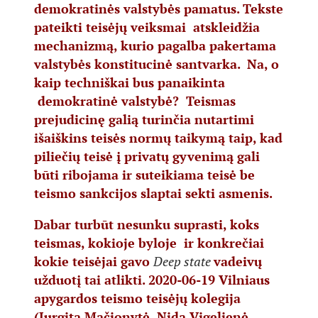
demokratinės valstybės pamatus. Tekste
pateikti teisėjų veiksmai atskleidžia
mechanizmą, kurio pagalba pakertama
valstybės konstitucinė santvarka. Na, o
kaip techniškai bus panaikinta
demokratinė valstybė? Teismas
prejudicinę galią turinčia nutartimi
išaiškins teisės normų taikymą taip, kad
piliečių teisė į privatų gyvenimą gali
būti ribojama ir suteikiama teisė be
teismo sankcijos slaptai sekti asmenis.
Dabar turbūt nesunku suprasti, koks
teismas, kokioje byloje ir konkrečiai
kokie teisėjai gavo
Deep state
vadeivų
užduotį tai atlikti. 2020-06-19 Vilniaus
apygardos teismo teisėjų kolegija
(Jurgita Mačionytė, Nida Vigelienė,