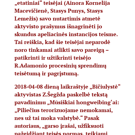
„etatiniai“ teisėjai (Ainora Kornelija
Macevičienė, Stasys Punys, Stasys
Lemežis) savo nutartimis atmetė
aktyvisto prašymus išnagrinėti jo
skundus apeliacinės instancijos teisme.
Tai reiškia, kad šie teisėjai neparodė
noro tinkamai atlikti savo pareigą –
patikrinti ir užtikrinti teisėjo
R.Adamonio procesinių sprendimų
teisėtumą ir pagrįstumą.
2018-04-08 dieną laikraštyje „Bičiulystė“
aktyvistas Z.Šegžda paskelbė tekstą
pavadinimu „Mūsiškiai hongweibing‘ai:
„Piliečius terorizuojame nemokamai,
nes už tai moka valstybė.“ Pasak
autoriaus, „garso įrašai, užfiksuoti
pažeidžiant teisės normas, teikiami