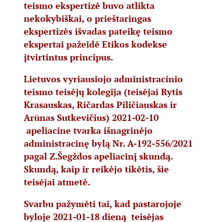
teismo ekspertizė buvo atlikta
nekokybiškai, o prieštaringas
ekspertizės išvadas pateikę teismo
ekspertai pažeidė Etikos kodekse
įtvirtintus principus.
Lietuvos vyriausiojo administracinio
teismo teisėjų kolegija (teisėjai Rytis
Krasauskas, Ričardas Piličiauskas ir
Arūnas Sutkevičius) 2021-02-10
apeliacine tvarka išnagrinėjo
administracinę bylą Nr. A-192-556/2021
pagal Z.Šegždos apeliacinį skundą.
Skundą, kaip ir reikėjo tikėtis, šie
teisėjai atmetė.
Svarbu pažymėti tai, kad pastarojoje
byloje 2021-01-18 dieną teisėjas