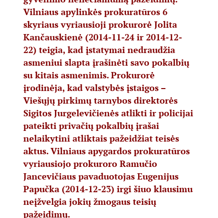
Vilniaus apylinkės prokuratūros 6
skyriaus vyriausioji prokurorė Jolita
Kančauskienė (2014-11-24 ir 2014-12-
22) teigia, kad įstatymai nedraudžia
asmeniui slapta įrašinėti savo pokalbių
su kitais asmenimis. Prokurorė
įrodinėja, kad valstybės įstaigos –
Viešųjų pirkimų tarnybos direktorės
Sigitos Jurgelevičienės atlikti ir policijai
pateikti privačių pokalbių įrašai
nelaikytini atliktais pažeidžiat teisės
aktus. Vilniaus apygardos prokuratūros
vyriausiojo prokuroro Ramučio
Jancevičiaus pavaduotojas Eugenijus
Papučka (2014-12-23) irgi šiuo klausimu
neįžvelgia jokių žmogaus teisių
pažeidimų.