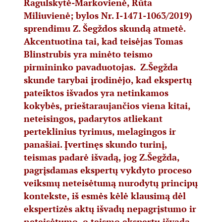
Ragulskytė-Markovienė, Rūta
Miliuvienė; bylos Nr. I-1471-1063/2019)
sprendimu Z. Šegždos skundą atmetė.
Akcentuotina tai, kad teisėjas Tomas
Blinstrubis yra minėto teismo
pirmininko pavaduotojas. Z.Šegžda
skunde tarybai įrodinėjo, kad ekspertų
pateiktos išvados yra netinkamos
kokybės, prieštaraujančios viena kitai,
neteisingos, padarytos atliekant
perteklinius tyrimus, melagingos ir
panašiai. Įvertinęs skundo turinį,
teismas padarė išvadą, jog Z.Šegžda,
pagrįsdamas ekspertų vykdyto proceso
veiksmų neteisėtumą nurodytų principų
kontekste, iš esmės kėlė klausimą dėl
ekspertizės aktų išvadų nepagrįstumo ir
neteisėtumo, o teismo ekspertų išvadą