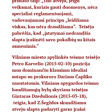
pristato taip: „Tuo atveju, jeigu
veiksmai, kuriais gauti duomenys, nėra
specialiai reglamentuojami,
vadovaujamasi principu „leidžiama
viskas, kas nėra draudžiama“. Teisėja
pabrėžia, kad „įstatymai nedraudžia
slapta įrašinėti savo pokalbių su kitais
asmenimis.“
Vilniaus miesto apylinkės teismo teisėjo
Petro Karvelio (2015-02-10) pozicija
mus dominančiu klausimu idealiai
sutapo su prokuroro Dariaus Čapliko
nuostatomis. Vilniaus apygardos teismo
baudžiamųjų bylų skyriaus teisėjas
Gintaras Dzedulionis (2015-03-18),
teigia, kad Z.Šegždos skundžiamu
atveju slapta padaryti garso įrašai