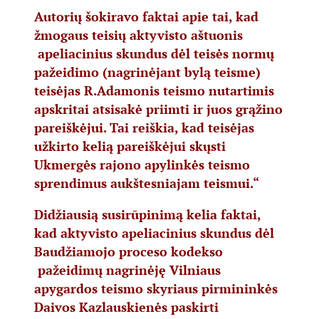
Autorių šokiravo faktai apie tai, kad
žmogaus teisių aktyvisto aštuonis
apeliacinius skundus dėl teisės normų
pažeidimo (nagrinėjant bylą teisme)
teisėjas R.Adamonis teismo nutartimis
apskritai atsisakė priimti ir juos grąžino
pareiškėjui. Tai reiškia, kad teisėjas
užkirto kelią pareiškėjui skųsti
Ukmergės rajono apylinkės teismo
sprendimus aukštesniajam teismui.“
Didžiausią susirūpinimą kelia faktai,
kad aktyvisto apeliacinius skundus dėl
Baudžiamojo proceso kodekso
pažeidimų nagrinėję Vilniaus
apygardos teismo skyriaus pirmininkės
Daivos Kazlauskienės paskirti