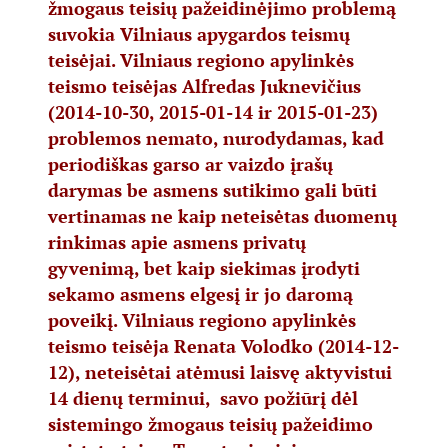
žmogaus teisių pažeidinėjimo problemą
suvokia Vilniaus apygardos teismų
teisėjai. Vilniaus regiono apylinkės
teismo teisėjas Alfredas Juknevičius
(2014-10-30, 2015-01-14 ir 2015-01-23)
problemos nemato, nurodydamas, kad
periodiškas garso ar vaizdo įrašų
darymas be asmens sutikimo gali būti
vertinamas ne kaip neteisėtas duomenų
rinkimas apie asmens privatų
gyvenimą, bet kaip siekimas įrodyti
sekamo asmens elgesį ir jo daromą
poveikį. Vilniaus regiono apylinkės
teismo teisėja Renata Volodko (2014-12-
12), neteisėtai atėmusi laisvę aktyvistui
14 dienų terminui, savo požiūrį dėl
sistemingo žmogaus teisių pažeidimo