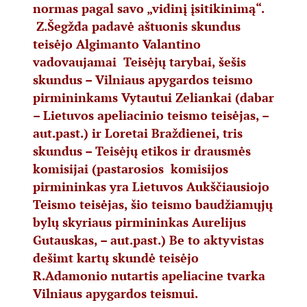
normas pagal savo „vidinį įsitikinimą“.
Z.Šegžda padavė aštuonis skundus
teisėjo Algimanto Valantino
vadovaujamai Teisėjų tarybai, šešis
skundus – Vilniaus apygardos teismo
pirmininkams Vytautui Zeliankai (dabar
– Lietuvos apeliacinio teismo teisėjas, –
aut.past.) ir Loretai Braždienei, tris
skundus – Teisėjų etikos ir drausmės
komisijai (pastarosios komisijos
pirmininkas yra Lietuvos Aukščiausiojo
Teismo teisėjas, šio teismo baudžiamųjų
bylų skyriaus pirmininkas Aurelijus
Gutauskas, – aut.past.) Be to aktyvistas
dešimt kartų skundė teisėjo
R.Adamonio nutartis apeliacine tvarka
Vilniaus apygardos teismui.