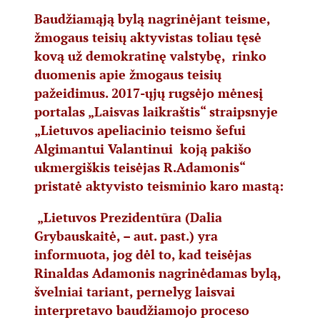
Baudžiamąją bylą nagrinėjant teisme,
žmogaus teisių aktyvistas toliau tęsė
kovą už demokratinę valstybę, rinko
duomenis apie žmogaus teisių
pažeidimus. 2017-ųjų rugsėjo mėnesį
portalas „Laisvas laikraštis“ straipsnyje
„Lietuvos apeliacinio teismo šefui
Algimantui Valantinui koją pakišo
ukmergiškis teisėjas R.Adamonis“
pristatė aktyvisto teisminio karo mastą:
„Lietuvos Prezidentūra (Dalia
Grybauskaitė, – aut. past.) yra
informuota, jog dėl to, kad teisėjas
Rinaldas Adamonis nagrinėdamas bylą,
švelniai tariant, pernelyg laisvai
interpretavo baudžiamojo proceso