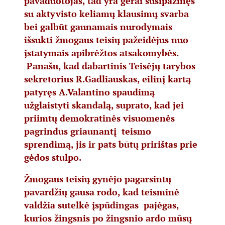
pavaduotojas, tad yra gerai susipažinęs
su aktyvisto keliamų klausimų svarba
bei galbūt gaunamais nurodymais
išsukti žmogaus teisių pažeidėjus nuo
įstatymais apibrėžtos atsakomybės.
Panašu, kad dabartinis Teisėjų tarybos
sekretorius R.Gadliauskas, eilinį kartą
patyręs A.Valantino spaudimą
užglaistyti skandalą, suprato, kad jei
priimtų demokratinės visuomenės
pagrindus griaunantį teismo
sprendimą, jis ir pats būtų pririštas prie
gėdos stulpo.
Žmogaus teisių gynėjo pagarsintų
pavardžių gausa rodo, kad teisminė
valdžia sutelkė įspūdingas pajėgas,
kurios žingsnis po žingsnio ardo mūsų