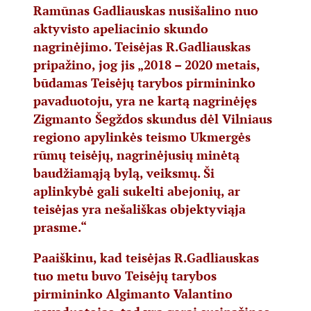
Ramūnas Gadliauskas nusišalino nuo
aktyvisto apeliacinio skundo
nagrinėjimo. Teisėjas R.Gadliauskas
pripažino, jog jis „2018 – 2020 metais,
būdamas Teisėjų tarybos pirmininko
pavaduotoju, yra ne kartą nagrinėjęs
Zigmanto Šegždos skundus dėl Vilniaus
regiono apylinkės teismo Ukmergės
rūmų teisėjų, nagrinėjusių minėtą
baudžiamąją bylą, veiksmų. Ši
aplinkybė gali sukelti abejonių, ar
teisėjas yra nešališkas objektyviąja
prasme.“
Paaiškinu, kad teisėjas R.Gadliauskas
tuo metu buvo Teisėjų tarybos
pirmininko Algimanto Valantino