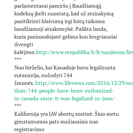
parlamentarai pamiršo į Baudžiamąjį
kodeksą įkelti nuostatą, kad už atsisakymą
pasitikrinti blaivumą irgi būtų taikoma
baudžiamoji atsakomybė. Palikta landa,
kuria pasinaudojant galima kuo lengviausiai
išvengti
kalėjimo.
http://www.respublika.lt/lt/naujienos/li
***
Nuo birželio, kai Kanadoje buvo legalizuota
eutanazija, nužudyti 744
žmonės.
http://www.lifenews.com/2016/12/29/m
than-744-people-have-been-euthanized-
in-canada-since-it-was-legalized-in-june/
***
Kalifornija yra JAV abortų sostinė. Šiuo metu
gimstamumas pats mažiausiais nuo
registravimo