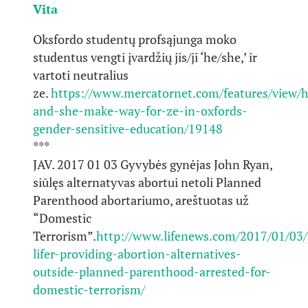
Vita
Oksfordo studentų profsąjunga moko
studentus vengti įvardžių jis/ji ‘he/she,’ ir
vartoti neutralius
ze.
https://www.mercatornet.com/features/view/
and-she-make-way-for-ze-in-oxfords-
gender-sensitive-education/19148
***
JAV. 2017 01 03 Gyvybės gynėjas John Ryan,
siūlęs alternatyvas abortui netoli Planned
Parenthood abortariumo, areštuotas už
“Domestic
Terrorism”.
http://www.lifenews.com/2017/01/03/
lifer-providing-abortion-alternatives-
outside-planned-parenthood-arrested-for-
domestic-terrorism/