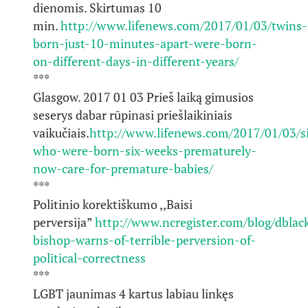
dienomis. Skirtumas 10
min.
http://www.lifenews.com/2017/01/03/twins-
born-just-10-minutes-apart-were-born-
on-different-days-in-different-years/
***
Glasgow. 2017 01 03 Prieš laiką gimusios
seserys dabar rūpinasi priešlaikiniais
vaikučiais.
http://www.lifenews.com/2017/01/03/si
who-were-born-six-weeks-prematurely-
now-care-for-premature-babies/
***
Politinio korektiškumo ,,Baisi
perversija”
http://www.ncregister.com/blog/dbla
bishop-warns-of-terrible-perversion-of-
political-correctness
***
LGBT jaunimas 4 kartus labiau linkęs