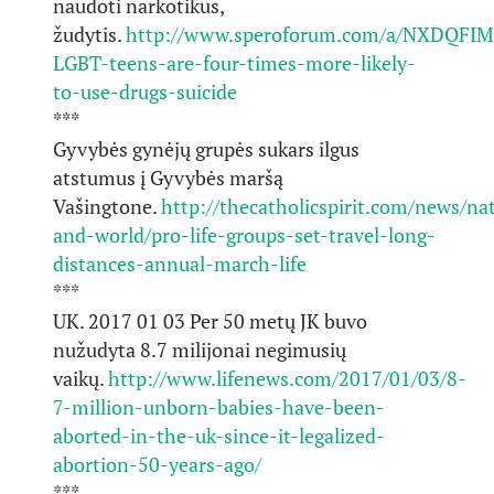
naudoti narkotikus,
žudytis.
http://www.speroforum.com/a/NXDQFI
LGBT-teens-are-four-times-more-likely-
to-use-drugs-suicide
***
Gyvybės gynėjų grupės sukars ilgus
atstumus į Gyvybės maršą
Vašingtone.
http://thecatholicspirit.com/news/na
and-world/pro-life-groups-set-travel-long-
distances-annual-march-life
***
UK. 2017 01 03 Per 50 metų JK buvo
nužudyta 8.7 milijonai negimusių
vaikų.
http://www.lifenews.com/2017/01/03/8-
7-million-unborn-babies-have-been-
aborted-in-the-uk-since-it-legalized-
abortion-50-years-ago/
***