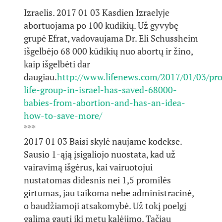
Izraelis. 2017 01 03 Kasdien Izraelyje
abortuojama po 100 kūdikių. Už gyvybę
grupė Efrat, vadovaujama Dr. Eli Schussheim
išgelbėjo 68 000 kūdikių nuo abortų ir žino,
kaip išgelbėti dar
daugiau.
http://www.lifenews.com/2017/01/03/pr
life-group-in-israel-has-saved-68000-
babies-from-abortion-and-has-an-idea-
how-to-save-more/
***
2017 01 03 Baisi skylė naujame kodekse.
Sausio 1-ąją įsigaliojo nuostata, kad už
vairavimą išgėrus, kai vairuotojui
nustatomas didesnis nei 1,5 promilės
girtumas, jau taikoma nebe administracinė,
o baudžiamoji atsakomybė. Už tokį poelgį
galima gauti iki metų kalėjimo. Tačiau