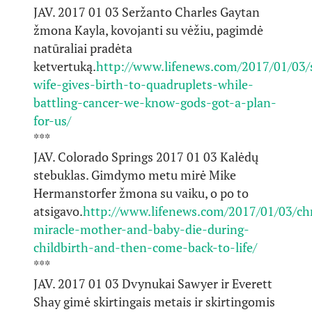
JAV. 2017 01 03 Seržanto Charles Gaytan
žmona Kayla, kovojanti su vėžiu, pagimdė
natūraliai pradėta
ketvertuką.
http://www.lifenews.com/2017/01/03/s
wife-gives-birth-to-quadruplets-while-
battling-cancer-we-know-gods-got-a-plan-
for-us/
***
JAV. Colorado Springs 2017 01 03 Kalėdų
stebuklas. Gimdymo metu mirė Mike
Hermanstorfer žmona su vaiku, o po to
atsigavo.
http://www.lifenews.com/2017/01/03/ch
miracle-mother-and-baby-die-during-
childbirth-and-then-come-back-to-life/
***
JAV. 2017 01 03 Dvynukai Sawyer ir Everett
Shay gimė skirtingais metais ir skirtingomis