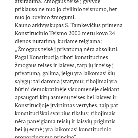
atsiradimą. Žmogaus teisė į gyvybę
priklauso ne nuo jo civilinio teisnumo, bet
nuo jo buvimo žmogumi.
Kauno arkivyskupas S. Tamkevičius primena
Konstitucinio Teismo 2003 metų kovo 24
dienos nutarimą, kuriame teigiama:
„Žmogaus teisė į privatumą nėra absoliuti.
Pagal Konstituciją riboti konstitucines
žmogaus teises ir laisves, tarp jų ir teisę į
privatumą, galima, jeigu yra laikomasi šių
sąlygų: tai daroma įstatymu; ribojimai yra
būtini demokratinėje visuomenėje siekiant
apsaugoti kitų asmenų teises bei laisves ir
Konstitucijoje įtvirtintas vertybes, taip pat
konstituciškai svarbius tikslus; ribojimais
nėra paneigiama teisių ir laisvių prigimtis
bei jų esmė; yra laikomasi konstitucinio
proporcingumo principo“.