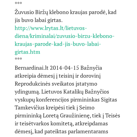
***
Žuvusio Biržų klebono kraujas parodė, kad
jis buvo labai girtas.
http://www.lrytas.lt/lietuvos-
diena/kriminalai/zuvusio-birzu-klebono-
kraujas-parode-kad-jis-buvo-labai-
girtas.htm
***
Bernardinai.lt 2014-04-15 Bažnyčia
atkreipia dėmesį į teisinį ir dorovinį
Reprodukcinės sveikatos įstatymo
ydingumą. Lietuvos Katalikų Bažnyčios
vyskupų konferencijos pirmininkas Sigitas
Tamkevičius kreipėsi tiek į Seimo
pirmininką Loretą Graužinienę, tiek į Teisės
ir teisėtvarkos komitetą, atkreipdamas
dėmesį, kad pateiktas parlamentarams