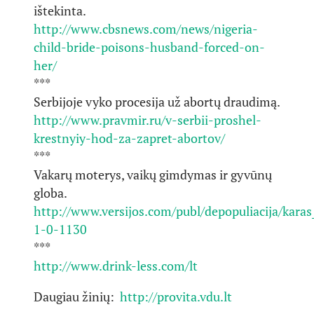
ištekinta.
http://www.cbsnews.com/news/nigeria-
child-bride-poisons-husband-forced-on-
her/
***
Serbijoje vyko procesija už abortų draudimą.
http://www.pravmir.ru/v-serbii-proshel-
krestnyiy-hod-za-zapret-abortov/
***
Vakarų moterys, vaikų gimdymas ir gyvūnų
globa.
http://www.versijos.com/publ/depopuliacija/kara
1-0-1130
***
http://www.drink-less.com/lt
Daugiau žinių:
http://provita.vdu.lt