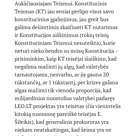
Aukščiausiajam Teismui. Konstitucinis
Teismas (KT) jau seniai perlipo visus savo
konstitucinius įgaliojimus, jau greit bus
galima dešimtimis skaičiuoti KT nutarimus
ir Konstitucijos aiškinimus (tokių teisių
Konstituciniam Teismui nesuteikta), kurie
neturi nieko bendro su mūsų Konstitucija –
prisiminkim, kaip KT teisėjai išaiškino, kad
negalima mažinti jų algų, kad valstybės
tarnautojams, nesvarbu, ar jis gauna 20
tūkstančių, ar 1 tūkstantį, per krizes galima
algas mažinti tik vienoda proporcija, kad
milijardinius nuostolius valstybei padaręs
LEO.LT projektas yra teisėtas (čia vienintelis
kitokią nuomonę pareiškė teisėjas E.
Šileikis), kad generalinis prokuroras yra
niekam neatskaitingas, kad šeima yra ne