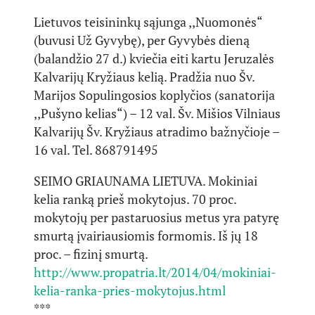
Lietuvos teisininkų sąjunga ,,Nuomonės“
(buvusi Už Gyvybę), per Gyvybės dieną
(balandžio 27 d.) kviečia eiti kartu Jeruzalės
Kalvarijų Kryžiaus kelią. Pradžia nuo Šv.
Marijos Sopulingosios koplyčios (sanatorija
,,Pušyno kelias“) – 12 val. Šv. Mišios Vilniaus
Kalvarijų Šv. Kryžiaus atradimo bažnyčioje –
16 val. Tel. 868791495
SEIMO GRIAUNAMA LIETUVA. Mokiniai
kelia ranką prieš mokytojus. 70 proc.
mokytojų per pastaruosius metus yra patyrę
smurtą įvairiausiomis formomis. Iš jų 18
proc. – fizinį smurtą.
http://www.propatria.lt/2014/04/mokiniai-
kelia-ranka-pries-mokytojus.html
***