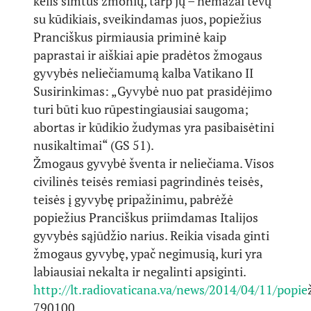
kelis šimtus žmonių, tarp jų – nemažai tėvų
su kūdikiais, sveikindamas juos, popiežius
Pranciškus pirmiausia priminė kaip
paprastai ir aiškiai apie pradėtos žmogaus
gyvybės neliečiamumą kalba Vatikano II
Susirinkimas: „Gyvybė nuo pat prasidėjimo
turi būti kuo rūpestingiausiai saugoma;
abortas ir kūdikio žudymas yra pasibaisėtini
nusikaltimai“ (GS 51).
Žmogaus gyvybė šventa ir neliečiama. Visos
civilinės teisės remiasi pagrindinės teisės,
teisės į gyvybę pripažinimu, pabrėžė
popiežius Pranciškus priimdamas Italijos
gyvybės sąjūdžio narius. Reikia visada ginti
žmogaus gyvybę, ypač negimusią, kuri yra
labiausiai nekalta ir negalinti apsiginti.
http://lt.radiovaticana.va/news/2014/04/11/popie
790100