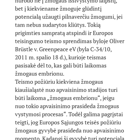
nurodo ne į žmogaus išsivystymo laipsnį,
bet į kiekviename žmoguje glūdintį
potencialą užaugti pilnaverčiu žmogumi, jei
tam nebus sudarytos kliūtys. Tokią
prigimties sampratą atspindi ir Europos
teisingumo teismo sprendimas byloje Oliver
Brüstle v. Greenpeace eV (byla C‑34/10,
2011 m. spalio 18 d.), kurioje teismas
pasisakė dėl to, kas gali būti laikomas
žmogaus embrionu.
Teismo požiūriu kiekviena žmogaus
kiaušialąstė nuo apvaisinimo stadijos turi
būti laikoma „žmogaus embrionu“, jeigu
nuo tokio apvaisinimo prasideda žmogaus
vystymosi procesas“. Todėl galima pagrįstai
teigti, jog Europos Sąjungos teisės požiūriu
žmogaus gyvybė prasideda nuo apvaisinimo
momento. Kadangi ši gyvybė turi potencialą