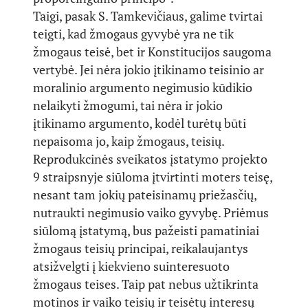
Taigi, pasak S. Tamkevičiaus, galime tvirtai
teigti, kad žmogaus gyvybė yra ne tik
žmogaus teisė, bet ir Konstitucijos saugoma
vertybė. Jei nėra jokio įtikinamo teisinio ar
moralinio argumento negimusio kūdikio
nelaikyti žmogumi, tai nėra ir jokio
įtikinamo argumento, kodėl turėtų būti
nepaisoma jo, kaip žmogaus, teisių.
Reprodukcinės sveikatos įstatymo projekto
9 straipsnyje siūloma įtvirtinti moters teisę,
nesant tam jokių pateisinamų priežasčių,
nutraukti negimusio vaiko gyvybę. Priėmus
siūlomą įstatymą, bus pažeisti pamatiniai
žmogaus teisių principai, reikalaujantys
atsižvelgti į kiekvieno suinteresuoto
žmogaus teises. Taip pat nebus užtikrinta
motinos ir vaiko teisių ir teisėtų interesų