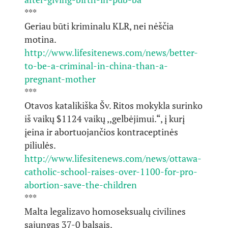
***
Geriau būti kriminalu KLR, nei nėščia
motina.
http://www.lifesitenews.com/news/better-
to-be-a-criminal-in-china-than-a-
pregnant-mother
***
Otavos katalikiška Šv. Ritos mokykla surinko
iš vaikų $1124 vaikų ,,gelbėjimui.“, į kurį
įeina ir abortuojančios kontraceptinės
piliulės.
http://www.lifesitenews.com/news/ottawa-
catholic-school-raises-over-1100-for-pro-
abortion-save-the-children
***
Malta legalizavo homoseksualų civilines
sąjungas 37-0 balsais.