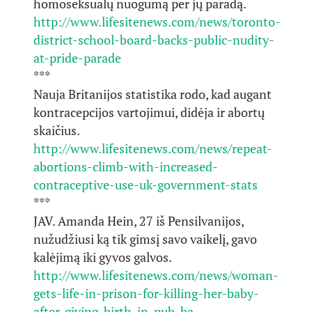
homoseksualų nuogumą per jų paradą.
http://www.lifesitenews.com/news/toronto-
district-school-board-backs-public-nudity-
at-pride-parade
***
Nauja Britanijos statistika rodo, kad augant
kontracepcijos vartojimui, didėja ir abortų
skaičius.
http://www.lifesitenews.com/news/repeat-
abortions-climb-with-increased-
contraceptive-use-uk-government-stats
***
JAV. Amanda Hein, 27 iš Pensilvanijos,
nužudžiusi ką tik gimsį savo vaikelį, gavo
kalėjimą iki gyvos galvos.
http://www.lifesitenews.com/news/woman-
gets-life-in-prison-for-killing-her-baby-
after-giving-birth-in-pub-ba