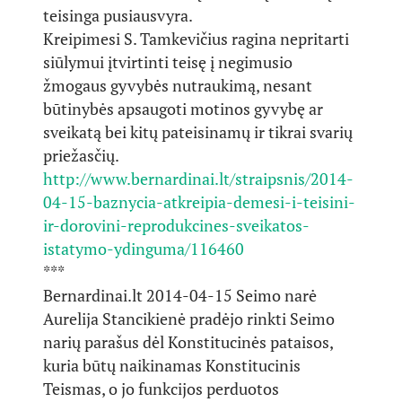
teisinga pusiausvyra.
Kreipimesi S. Tamkevičius ragina nepritarti
siūlymui įtvirtinti teisę į negimusio
žmogaus gyvybės nutraukimą, nesant
būtinybės apsaugoti motinos gyvybę ar
sveikatą bei kitų pateisinamų ir tikrai svarių
priežasčių.
http://www.bernardinai.lt/straipsnis/2014-
04-15-baznycia-atkreipia-demesi-i-teisini-
ir-dorovini-reprodukcines-sveikatos-
istatymo-ydinguma/116460
***
Bernardinai.lt 2014-04-15 Seimo narė
Aurelija Stancikienė pradėjo rinkti Seimo
narių parašus dėl Konstitucinės pataisos,
kuria būtų naikinamas Konstitucinis
Teismas, o jo funkcijos perduotos