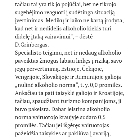
tačiau tai yra tik jo pojūčiai, bet ne tikrojo
sugebėjimo reaguoti į sudėtinga situaciją
įvertinimas. Medikų ir laiko ne kartą įrodyta,
kad net ir nedidelis alkoholio kiekis turi
didelę įtaką vairavimui“, – dėstė
D.Grinbergas.
Specialisto teigimu, net ir nedaug alkoholio
paveiktas žmogus labiau linkęs į riziką, savo
jėgų pervertinimą. Estijoje, Čekijoje,
Vengrijoje, Slovakijoje ir Rumunijoje galioja
„nulinė alkoholio norma“, t. y. 0,0 promilės.
Anksčiau ta pati taisyklė galiojo ir Kroatijoje,
tačiau, spaudžiant turizmo kompanijoms, ji
buvo pakeista. Dabar leistina alkoholio
norma vairuotojo kraujyje sudaro 0,5
promilės. Tačiau jei išgėręs vairuotojas
pažeidžia taisykles ar pakliūva į avariją,