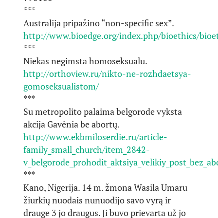
***
Australija pripažino “non-specific sex”.
http://www.bioedge.org/index.php/bioethics/bioet
***
Niekas negimsta homoseksualu.
http://orthoview.ru/nikto-ne-rozhdaetsya-
gomoseksualistom/
***
Su metropolito palaima belgorode vyksta
akcija Gavėnia be abortų.
http://www.ekbmiloserdie.ru/article-
family_small_church/item_2842-
v_belgorode_prohodit_aktsiya_velikiy_post_bez_ab
***
Kano, Nigerija. 14 m. žmona Wasila Umaru
žiurkių nuodais nunuodijo savo vyrą ir
drauge 3 jo draugus. Ji buvo prievarta už jo