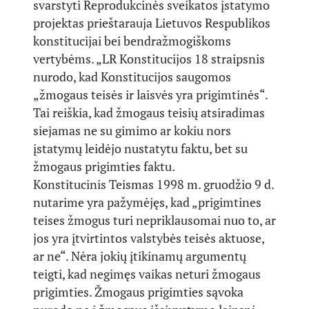
svarstyti Reprodukcinės sveikatos įstatymo
projektas prieštarauja Lietuvos Respublikos
konstitucijai bei bendražmogiškoms
vertybėms. „LR Konstitucijos 18 straipsnis
nurodo, kad Konstitucijos saugomos
„žmogaus teisės ir laisvės yra prigimtinės“.
Tai reiškia, kad žmogaus teisių atsiradimas
siejamas ne su gimimo ar kokiu nors
įstatymų leidėjo nustatytu faktu, bet su
žmogaus prigimties faktu.
Konstitucinis Teismas 1998 m. gruodžio 9 d.
nutarime yra pažymėjęs, kad „prigimtines
teises žmogus turi nepriklausomai nuo to, ar
jos yra įtvirtintos valstybės teisės aktuose,
ar ne“. Nėra jokių įtikinamų argumentų
teigti, kad negimęs vaikas neturi žmogaus
prigimties. Žmogaus prigimties sąvoka