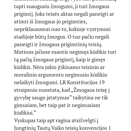
tapti suaugusiu žmogumi, ji turi žmogaus
prigimtį. Joks teisės aktas negali paneigti ar
atimti iš žmogaus jo prigimties,
nepriklausomai nuo to, kokioje vystymosi
stadijoje būtų žmogus. O tuo pačiu negali
paneigti ir žmogaus prigimtinių teisių.
Motinos įsčiose esantis negimęs kūdikis turi
tą pačią žmogaus prigimtį, kaip ir gimęs
kūdikis. Nėra jokio įtikinamo teisinio ar
moralinio argumento negimusio kūdikio
nelaikyti žmogumi. LR Konstitucijos 19
straipsnio nuostata, kad „Žmogaus teisę į
gyvybę saugo įstatymas“ taikytina ne tik
gimusiam, bet taip pat ir negimusiam
kūdikiui.“
Vyskupas taip apt ragina atsižvelgti į
Jungtinių Tautų Vaiko teisių konvencijos 1