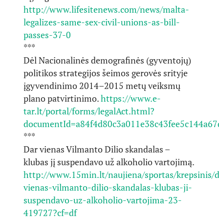
http://www.lifesitenews.com/news/malta-
legalizes-same-sex-civil-unions-as-bill-
passes-37-0
***
Dėl Nacionalinės demografinės (gyventojų)
politikos strategijos šeimos gerovės srityje
įgyvendinimo 2014–2015 metų veiksmų
plano patvirtinimo.
https://www.e-
tar.lt/portal/forms/legalAct.html?
documentId=a84f4d80c3a011e38c43fee5c144a67
***
Dar vienas Vilmanto Dilio skandalas –
klubas jį suspendavo už alkoholio vartojimą.
http://www.15min.lt/naujiena/sportas/krepsinis/d
vienas-vilmanto-dilio-skandalas-klubas-ji-
suspendavo-uz-alkoholio-vartojima-23-
419727?cf=df