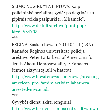
SEIMO NUGIRDYTA LIETUVA. Kaip
policininkė peršalimą gydė: po degtinės su
pipirais reikia pasipurkšti „Miramele“.
http://www.delfi.lt/archive/print.php?
id=64534708
***
REGINA, Saskatchewan, 2014 04 11 (LSN) –
Kanados Reginos universitete policija
areštavo Peter LaBarbera of Americans for
Truth About Homosexuality ir Kanados
šeimos aktyvistą Bill Whatcott.
http://www.lifesitenews.com/news/breaking-
american-pro-family-activist-labarbera-
arrested-in-canada
***
Gyvybės dienai skirti renginiai
http://www.lietuvosseimoscentras.lt/wp/wp-