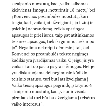
straipsnio nuostatą, kad „vaiku laikomas
kiekvienas žmogus, neturintis 18-metų“ bei
į Konvencijos preambulės nuostatą, kuri
teigia, kad „vaikui, atsižvelgiant į jo fizinį ir
psichinį nebrandumą, reikia ypatingos
apsaugos ir priežiūros, taip pat atitinkamos
teisinės apsaugos, tiek iki gimimo, tiek ir po
jo“. Negalima nekreipti dėmesio į tai, kad
Konvencijos preambulės tekste negimęs
kūdikis yra įvardijamas vaiku. O jeigu jis yra
vaikas, tai tuo pačiu jis yra ir žmogus. Net jei
yra diskutuojama dėl negimusio kūdikio
teisinio statuso, turi būti atsižvelgiama į
Vaiko teisių apsaugos pagrindų įstatymo 4
straipsnio nuostatą, kad „visur ir visada
pirmiausiai turi būti atsižvelgiama į teisėtus
vaiko interesus“.