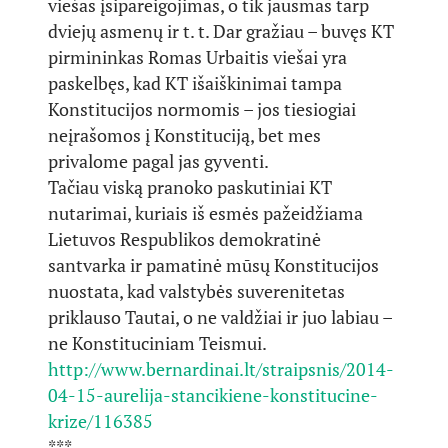
viešas įsipareigojimas, o tik jausmas tarp
dviejų asmenų ir t. t. Dar gražiau – buvęs KT
pirmininkas Romas Urbaitis viešai yra
paskelbęs, kad KT išaiškinimai tampa
Konstitucijos normomis – jos tiesiogiai
neįrašomos į Konstituciją, bet mes
privalome pagal jas gyventi.
Tačiau viską pranoko paskutiniai KT
nutarimai, kuriais iš esmės pažeidžiama
Lietuvos Respublikos demokratinė
santvarka ir pamatinė mūsų Konstitucijos
nuostata, kad valstybės suverenitetas
priklauso Tautai, o ne valdžiai ir juo labiau –
ne Konstituciniam Teismui.
http://www.bernardinai.lt/straipsnis/2014-
04-15-aurelija-stancikiene-konstitucine-
krize/116385
***