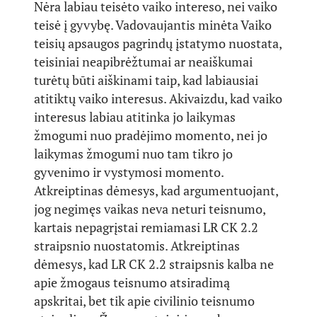
Nėra labiau teisėto vaiko intereso, nei vaiko
teisė į gyvybę. Vadovaujantis minėta Vaiko
teisių apsaugos pagrindų įstatymo nuostata,
teisiniai neapibrėžtumai ar neaiškumai
turėtų būti aiškinami taip, kad labiausiai
atitiktų vaiko interesus. Akivaizdu, kad vaiko
interesus labiau atitinka jo laikymas
žmogumi nuo pradėjimo momento, nei jo
laikymas žmogumi nuo tam tikro jo
gyvenimo ir vystymosi momento.
Atkreiptinas dėmesys, kad argumentuojant,
jog negimęs vaikas neva neturi teisnumo,
kartais nepagrįstai remiamasi LR CK 2.2
straipsnio nuostatomis. Atkreiptinas
dėmesys, kad LR CK 2.2 straipsnis kalba ne
apie žmogaus teisnumo atsiradimą
apskritai, bet tik apie civilinio teisnumo