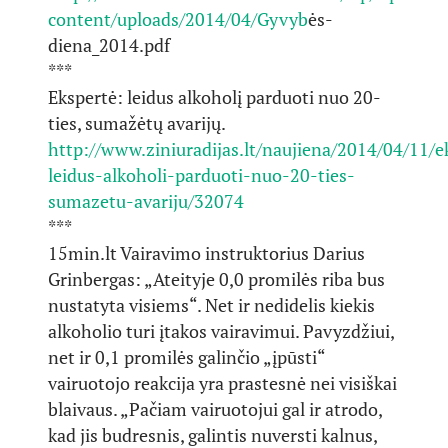
content/uploads/2014/04/Gyvyb
ės-
diena_2014.pdf
***
Ekspertė: leidus alkoholį parduoti nuo 20-
ties, sumažėtų avarijų.
http://www.ziniuradijas.lt/naujiena/2014/04/11/e
leidus-alkoholi-parduoti-nuo-20-ties-
sumazetu-avariju/32074
***
15min.lt Vairavimo instruktorius Darius
Grinbergas: „Ateityje 0,0 promilės riba bus
nustatyta visiems“. Net ir nedidelis kiekis
alkoholio turi įtakos vairavimui. Pavyzdžiui,
net ir 0,1 promilės galinčio „įpūsti“
vairuotojo reakcija yra prastesnė nei visiškai
blaivaus. „Pačiam vairuotojui gal ir atrodo,
kad jis budresnis, galintis nuversti kalnus,