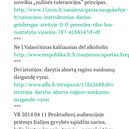
suveikia „nulinės tolerancijos“ principas.
http://www.15min.lt/naujiena/gazas/saugukelyje-
lt/vairavimo-instruktorius-darius-
grinbergas-ateityje-0-0-promiles-riba-bus-
nustatyta-visiems-787-418454?cf=df
***
Ne J.Valančiūnas kalčiausias dėl alkoholio
http://www.respublika.lt/lt/naujienos/sportas/krep
***
Dvi istorijos: darytis abortą ragino sunkumų
išsigandę vyrai.
http://www.alfa.lt/straipsnis/15862688/dvi-
istorijos-darytis-aborta-ragino-sunkumu-
issigande-vyrai
***
VR 2014 04 11 Penktadienį audiencijoje
priėmęs Italijos gyvybės sąjūdžio narius,