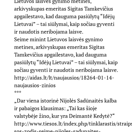
Lietuvos laisvės gynimo metines,
arkivyskupas emeritas Sigitas Tamkevičius
apgailestavo, kad dauguma pasiūlytų “Idėjų
Lietuvai” – tai siūlymai, kaip sočiau gyventi
ir naudotis neribojama laisve.
Seime minint Lietuvos laisvės gynimo
metines, arkivyskupas emeritas Sigitas
Tamkevičius apgailestavo, kad dauguma
pasiūlytų “Idėjų Lietuvai” – tai siūlymai, kaip
sočiau gyventi ir naudotis neribojama laisve.
http://aidas.lt/lt/naujausios/18264-01-14-
naujausios-zinios
***
„Dar viena istorinė Nijolės Sadūnaitės kalba
ir pabaigos klausimas: „Tai kas šioje
valstybėje žino, kur yra Deimantė Kedytė?“
http://www.tiesos.lt/index.php/tinklarastis/straip
sos-zodis-seime-nijoles-sadunaites-