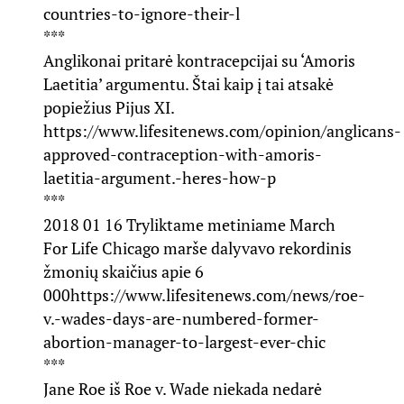
countries-to-ignore-their-l
***
Anglikonai pritarė kontracepcijai su ‘Amoris
Laetitia’ argumentu. Štai kaip į tai atsakė
popiežius Pijus XI.
https://www.lifesitenews.com/opinion/anglicans-
approved-contraception-with-amoris-
laetitia-argument.-heres-how-p
***
2018 01 16 Tryliktame metiniame March
For Life Chicago marše dalyvavo rekordinis
žmonių skaičius apie 6
000
https://www.lifesitenews.com/news/roe-
v.-wades-days-are-numbered-former-
abortion-manager-to-largest-ever-chic
***
Jane Roe iš Roe v. Wade niekada nedarė