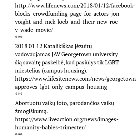
http://www.lifenews.com/2018/01/12/facebook-
blocks-crowdfunding-page-for-actors-jon-
voight-and-nick-loeb-and-their-new-roe-
v-wade-movie/
***
2018 01 12 Katalikiškas jėzuitų
vadovaujamas JAV Georgetown university
šią savaitę paskelbė, kad pasiūlys tik LGBT
miestelius (campus housing).
https://www.lifesitenews.com/news/georgetown-
approves-lgbt-only-campus-housing
***
Abortuotų vaikų foto, parodančios vaikų
žmogiškumą.
https://www.liveaction.org/news/images-
humanity-babies-trimester/
***