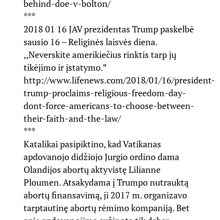
behind-doe-v-bolton/
***
2018 01 16 JAV prezidentas Trump paskelbė
sausio 16 – Religinės laisvės diena.
,,Neverskite amerikiečius rinktis tarp jų
tikėjimo ir įstatymo.”
http://www.lifenews.com/2018/01/16/president-
trump-proclaims-religious-freedom-day-
dont-force-americans-to-choose-between-
their-faith-and-the-law/
***
Katalikai pasipiktino, kad Vatikanas
apdovanojo didžiojo Jurgio ordino dama
Olandijos abortų aktyvistę Lilianne
Ploumen. Atsakydama į Trumpo nutrauktą
abortų finansavimą, ji 2017 m. organizavo
tarptautinę abortų rėmimo kompaniją. Bet