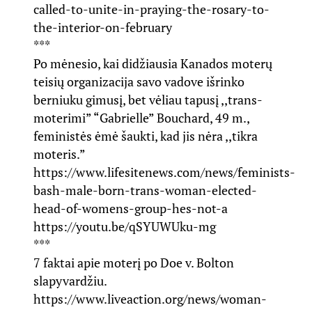
called-to-unite-in-praying-the-rosary-to-
the-interior-on-february
***
Po mėnesio, kai didžiausia Kanados moterų
teisių organizacija savo vadove išrinko
berniuku gimusį, bet vėliau tapusį ,,trans-
moterimi” “Gabrielle” Bouchard, 49 m.,
feministės ėmė šaukti, kad jis nėra ,,tikra
moteris.”
https://www.lifesitenews.com/news/feminists-
bash-male-born-trans-woman-elected-
head-of-womens-group-hes-not-a
https://youtu.be/qSYUWUku-mg
***
7 faktai apie moterį po Doe v. Bolton
slapyvardžiu.
https://www.liveaction.org/news/woman-