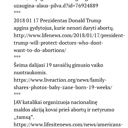
uzaugina-alaus-pilva.d?id=76924889
***
2018 01 17 Prezidentas Donald Trump
apgins gydytojus, kurie nenori daryti abortų.
http://www.lifenews.com/2018/01/17/president-
trump-will-protect-doctors-who-dont-
want-to-do-abortions/
***
Šeima dalijasi 19 savaičių gimusio vaiko
nuotraukomis.
https://www.liveaction.org/news/family-
shares-photos-baby-zane-born-19-weeks/
***
JAV katalikai organizuoja nacionalinę
maldos akciją kovai prieš abortų ir netyrumo
,,tamsą”.
https://www.lifesitenews.com/news/americans-