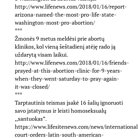
http://www.lifenews.com/2018/01/16/report-
arizona-named-the-most-pro-life-state-
washington-most-pro-abortion/
***
Žmonės 9 metus meldėsi prie abortų
klinikos, kol vieną šeštadienį atėję rado ją
uždarytą visam laikui.
http://www.lifenews.com/2018/01/16/friends-
prayed-at-this-abortion-clinic-for-9-years-
when-they-went-saturday-to-pray-again-
it-was-closed/
***
Tarptautinis teismas įsakė 16 šalių ignoruoti
savo įstatymus ir leisti homoseksualų
,,santuokas”.
https://www.lifesitenews.com/news/international
court-orders-latin-south-american-