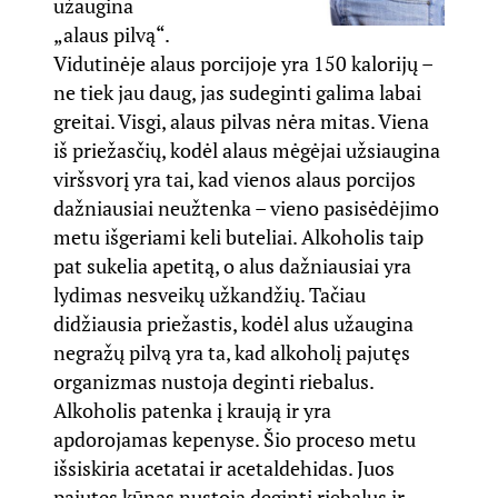
užaugina
„alaus pilvą“.
Vidutinėje alaus porcijoje yra 150 kalorijų –
ne tiek jau daug, jas sudeginti galima labai
greitai. Visgi, alaus pilvas nėra mitas. Viena
iš priežasčių, kodėl alaus mėgėjai užsiaugina
viršsvorį yra tai, kad vienos alaus porcijos
dažniausiai neužtenka – vieno pasisėdėjimo
metu išgeriami keli buteliai. Alkoholis taip
pat sukelia apetitą, o alus dažniausiai yra
lydimas nesveikų užkandžių. Tačiau
didžiausia priežastis, kodėl alus užaugina
negražų pilvą yra ta, kad alkoholį pajutęs
organizmas nustoja deginti riebalus.
Alkoholis patenka į kraują ir yra
apdorojamas kepenyse. Šio proceso metu
išsiskiria acetatai ir acetaldehidas. Juos
pajutęs kūnas nustoja deginti riebalus ir