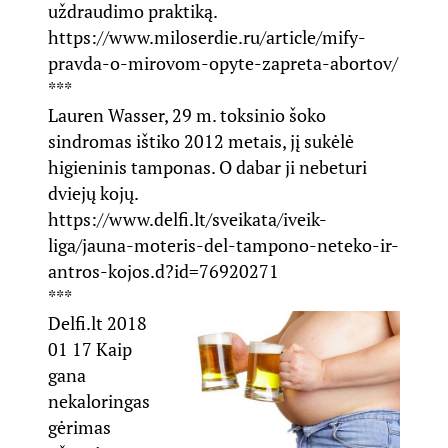
uždraudimo praktiką.
https://www.miloserdie.ru/article/mify-
pravda-o-mirovom-opyte-zapreta-abortov/
***
Lauren Wasser, 29 m. toksinio šoko
sindromas ištiko 2012 metais, jį sukėlė
higieninis tamponas. O dabar ji nebeturi
dviejų kojų.
https://www.delfi.lt/sveikata/iveik-
liga/jauna-moteris-del-tampono-neteko-ir-
antros-kojos.d?id=76920271
***
Delfi.lt 2018
01 17 Kaip
gana
nekaloringas
gėrimas