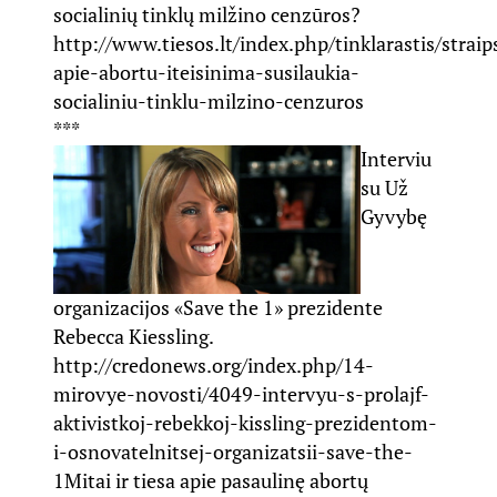
socialinių tinklų milžino cenzūros?
http://www.tiesos.lt/index.php/tinklarastis/straip
apie-abortu-iteisinima-susilaukia-
socialiniu-tinklu-milzino-cenzuros
***
Interviu
su Už
Gyvybę
organizacijos «Save the 1» prezidente
Rebecca Kiessling.
http://credonews.org/index.php/14-
mirovye-novosti/4049-intervyu-s-prolajf-
aktivistkoj-rebekkoj-kissling-prezidentom-
i-osnovatelnitsej-organizatsii-save-the-
1
Mitai ir tiesa apie pasaulinę abortų