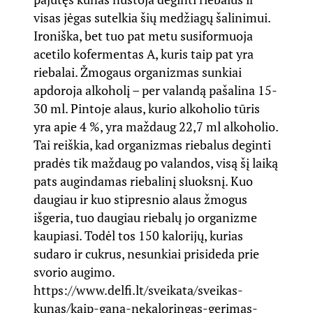
visas jėgas sutelkia šių medžiagų šalinimui.
Ironiška, bet tuo pat metu susiformuoja
acetilo kofermentas A, kuris taip pat yra
riebalai. Žmogaus organizmas sunkiai
apdoroja alkoholį – per valandą pašalina 15-
30 ml. Pintoje alaus, kurio alkoholio tūris
yra apie 4 %, yra maždaug 22,7 ml alkoholio.
Tai reiškia, kad organizmas riebalus deginti
pradės tik maždaug po valandos, visą šį laiką
pats augindamas riebalinį sluoksnį. Kuo
daugiau ir kuo stipresnio alaus žmogus
išgeria, tuo daugiau riebalų jo organizme
kaupiasi. Todėl tos 150 kalorijų, kurias
sudaro ir cukrus, nesunkiai prisideda prie
svorio augimo.
https://www.delfi.lt/sveikata/sveikas-
kunas/kaip-gana-nekaloringas-gerimas-