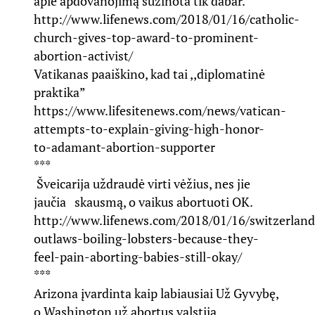
apie apdovanojimą sužinota tik dabar.
http://www.lifenews.com/2018/01/16/catholic-
church-gives-top-award-to-prominent-
abortion-activist/
Vatikanas paaiškino, kad tai ,,diplomatinė
praktika”
https://www.lifesitenews.com/news/vatican-
attempts-to-explain-giving-high-honor-
to-adamant-abortion-supporter
***
Šveicarija uždraudė virti vėžius, nes jie
jaučia skausmą, o vaikus abortuoti OK.
http://www.lifenews.com/2018/01/16/switzerland
outlaws-boiling-lobsters-because-they-
feel-pain-aborting-babies-still-okay/
***
Arizona įvardinta kaip labiausiai Už Gyvybę,
o Washington už abortus valstija.