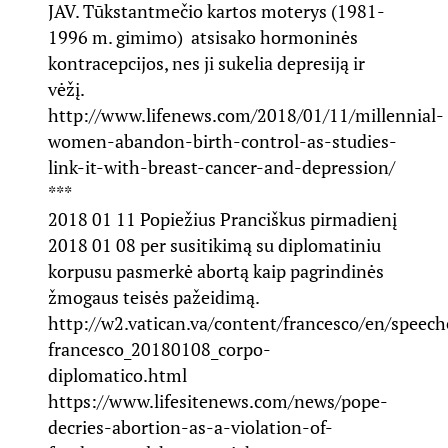
JAV. Tūkstantmečio kartos moterys (1981-
1996 m. gimimo) atsisako hormoninės
kontracepcijos, nes ji sukelia depresiją ir
vėžį.
http://www.lifenews.com/2018/01/11/millennial-
women-abandon-birth-control-as-studies-
link-it-with-breast-cancer-and-depression/
***
2018 01 11 Popiežius Pranciškus pirmadienį
2018 01 08 per susitikimą su diplomatiniu
korpusu pasmerkė abortą kaip pagrindinės
žmogaus teisės pažeidimą.
http://w2.vatican.va/content/francesco/en/spee
francesco_20180108_corpo-
diplomatico.html
https://www.lifesitenews.com/news/pope-
decries-abortion-as-a-violation-of-