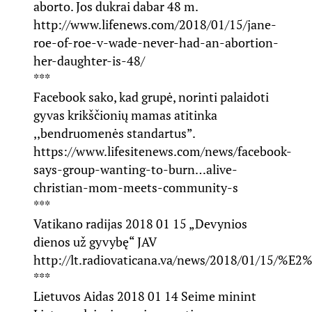
aborto. Jos dukrai dabar 48 m.
http://www.lifenews.com/2018/01/15/jane-
roe-of-roe-v-wade-never-had-an-abortion-
her-daughter-is-48/
***
Facebook sako, kad grupė, norinti palaidoti
gyvas krikščionių mamas atitinka
,,bendruomenės standartus”.
https://www.lifesitenews.com/news/facebook-
says-group-wanting-to-burn…alive-
christian-mom-meets-community-s
***
Vatikano radijas 2018 01 15 „Devynios
dienos už gyvybę“ JAV
http://lt.radiovaticana.va/news/2018/01/15
***
Lietuvos Aidas 2018 01 14 Seime minint