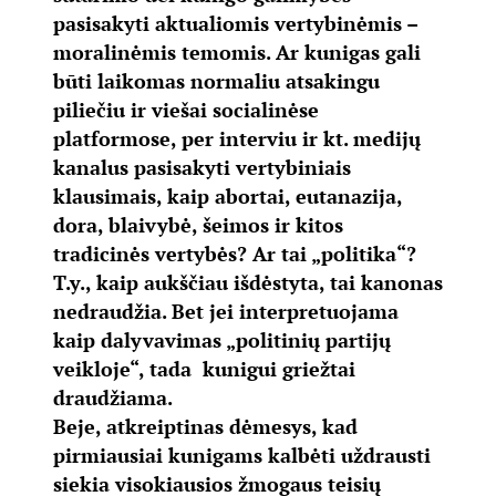
pasisakyti aktualiomis vertybinėmis –
moralinėmis temomis. Ar kunigas gali
būti laikomas normaliu atsakingu
piliečiu ir viešai socialinėse
platformose, per interviu ir kt. medijų
kanalus pasisakyti vertybiniais
klausimais, kaip abortai, eutanazija,
dora, blaivybė, šeimos ir kitos
tradicinės vertybės? Ar tai „politika“?
T.y., kaip aukščiau išdėstyta, tai kanonas
nedraudžia. Bet jei interpretuojama
kaip dalyvavimas „politinių partijų
veikloje“, tada kunigui griežtai
draudžiama.
Beje, atkreiptinas dėmesys, kad
pirmiausiai kunigams kalbėti uždrausti
siekia visokiausios žmogaus teisių