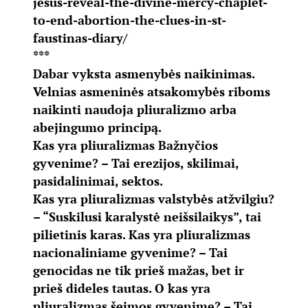
jesus-reveal-the-divine-mercy-chaplet-
to-end-abortion-the-clues-in-st-
faustinas-diary/
***
Dabar vyksta asmenybės naikinimas.
Velnias asmeninės atsakomybės riboms
naikinti naudoja pliuralizmo arba
abejingumo principą.
Kas yra pliuralizmas Bažnyčios
gyvenime? – Tai erezijos, skilimai,
pasidalinimai, sektos.
Kas yra pliuralizmas valstybės atžvilgiu?
– “Suskilusi karalystė neišsilaikys”, tai
pilietinis karas. Kas yra pliuralizmas
nacionaliniame gyvenime? – Tai
genocidas ne tik prieš mažas, bet ir
prieš dideles tautas. O kas yra
pliuralizmas šeimos gyvenime? – Tai