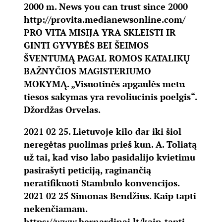
2000 m. News you can trust since 2000
http://provita.medianewsonline.com/
PRO VITA MISIJA YRA SKLEISTI IR
GINTI GYVYBĖS BEI ŠEIMOS
ŠVENTUMĄ PAGAL ROMOS KATALIKŲ
BAŽNYČIOS MAGISTERIUMO
MOKYMĄ. „Visuotinės apgaulės metu
tiesos sakymas yra revoliucinis poelgis“.
Džordžas Orvelas.
2021 02 25. Lietuvoje kilo dar iki šiol
neregėtas puolimas prieš kun. A. Toliatą
už tai, kad viso labo pasidalijo kvietimu
pasirašyti peticiją, raginančią
neratifikuoti Stambulo konvencijos.
2021 02 25 Simonas Bendžius. Kaip tapti
nekenčiamam.
https://www.bernardinai.lt/kaip-tapti-