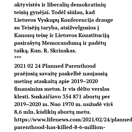
aktyvistės ir liberalių demokratinių
teisių gynėjai. Todėl siūlau, kad
Lietuvos Vyskupų Konferencija drauge
su Teisėjų taryba, atsižvelgusios į
Kanonų teisę ir Lietuvos Konstituciją
pasirašytų Memorandumą ir padėtų
tašką. Kun. R. Skrinskas.
***
2021 02 24 Planned Parenthood
praėjusią savaitę paskelbė naujausią
metinę ataskaitą apie 2019–2020
finansinius metus. Ir vis dėlto verslas
klesti. Suskaičiavo 354 871 abortų per
2019–2020 m. Nuo 1970 m. nužudė virš
8,6 mln. kūdikių abortų metu.
https://www.lifenews.com/2021/02/24/planned
parenthood-has-killed-8-6-million-