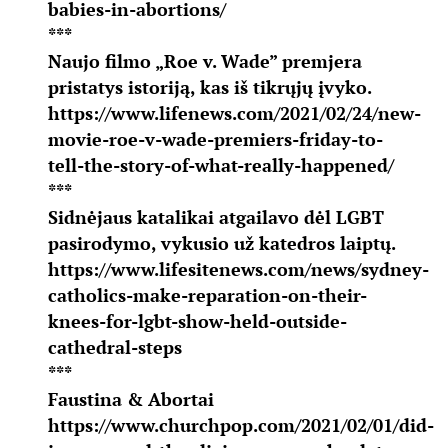
babies-in-abortions/
***
Naujo filmo „Roe v. Wade” premjera
pristatys istoriją, kas iš tikrųjų įvyko.
https://www.lifenews.com/2021/02/24/new-
movie-roe-v-wade-premiers-friday-to-
tell-the-story-of-what-really-happened/
***
Sidnėjaus katalikai atgailavo dėl LGBT
pasirodymo, vykusio už katedros laiptų.
https://www.lifesitenews.com/news/sydney-
catholics-make-reparation-on-their-
knees-for-lgbt-show-held-outside-
cathedral-steps
***
Faustina & Abortai
https://www.churchpop.com/2021/02/01/did-