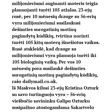
milijonieriumi auginanti moteris teigia
planuojanti turėti 105 atžalas. 23-ejų
rusė, per 10 mėnesių drauge su 56-erių
vyru milijonieriumi susilaukusi
dešimties surogatinių motinų
pagimdytų kūdikių, tvirtina norinti
turėti 105 kitų moterų išnešiotus vaikus.
Rusė atskleidė, kad drauge su
milijonieriumi vyru planuoja turėti iki
105 biologinių vaikų. Per vos 10
mėnesių pora susilaukė dešimties
surogatinių motinų pagimdytų kūdikių,
rašo
dailymail.co.uk
.
Iš Maskvos kilusi 23-ejų Kristina Ozturk
su savo turtinguoju vyru – 56-erių
viešbučio savininku Galipu Ozturku
susipažino atostogaudama Sakartvelo