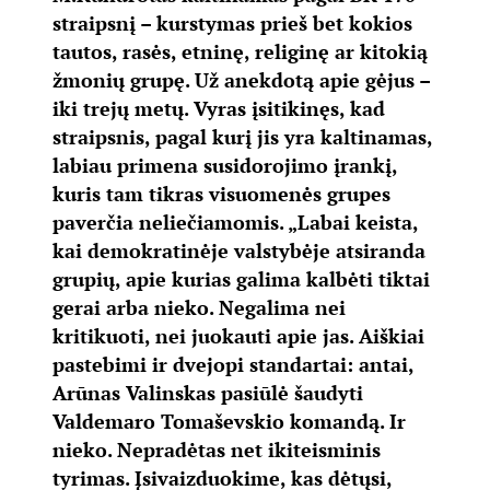
straipsnį – kurstymas prieš bet kokios
tautos, rasės, etninę, religinę ar kitokią
žmonių grupę. Už anekdotą apie gėjus –
iki trejų metų. Vyras įsitikinęs, kad
straipsnis, pagal kurį jis yra kaltinamas,
labiau primena susidorojimo įrankį,
kuris tam tikras visuomenės grupes
paverčia neliečiamomis. „Labai keista,
kai demokratinėje valstybėje atsiranda
grupių, apie kurias galima kalbėti tiktai
gerai arba nieko. Negalima nei
kritikuoti, nei juokauti apie jas. Aiškiai
pastebimi ir dvejopi standartai: antai,
Arūnas Valinskas pasiūlė šaudyti
Valdemaro Tomaševskio komandą. Ir
nieko. Nepradėtas net ikiteisminis
tyrimas. Įsivaizduokime, kas dėtųsi,