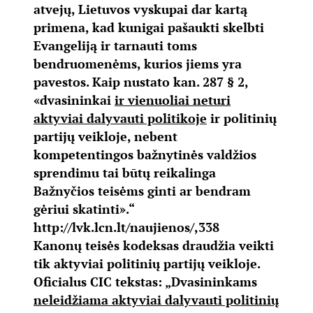
atvejų, Lietuvos vyskupai dar kartą
primena, kad kunigai pašaukti skelbti
Evangeliją ir tarnauti toms
bendruomenėms, kurios jiems yra
pavestos. Kaip nustato kan. 287 § 2,
«dvasininkai
ir vienuoliai neturi
aktyviai dalyvauti politikoje
ir politinių
partijų veikloje, nebent
kompetentingos bažnytinės valdžios
sprendimu tai būtų reikalinga
Bažnyčios teisėms ginti ar bendram
gėriui skatinti».“
http://lvk.lcn.lt/naujienos/,338
Kanonų teisės kodeksas draudžia veikti
tik aktyviai politinių partijų veikloje.
Oficialus CIC tekstas: „Dvasininkams
neleidžiama aktyviai dalyvauti politinių