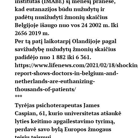
institutas (IMABE) šį mėnesį pranešė,
kad eutanazijos būdu nužudytų ir
padėtų nusižudyti žmonių skaičius
Belgijoje išaugo nuo vos 24 2002 m. Iki
2656 2019 m.
Per tą patį laikotarpį Olandijoje pagal
savižudybę nužudytų žmonių skaičius
padidėjo nuo 1 882 iki 6 361.
https://www.lifenews.com/2021/02/18/shockin
report-shows-doctors-in-belgium-and-
netherlands-are-euthanizing-
thousands-of-patients/
***
Tyrėjas psichoterapeutas James
Caspian, 61, kurio universitetas atšaukė
lyties keitimo apgailestavimo tyrimą,
perdavė savo bylą Europos žmogaus
teisių teismui.