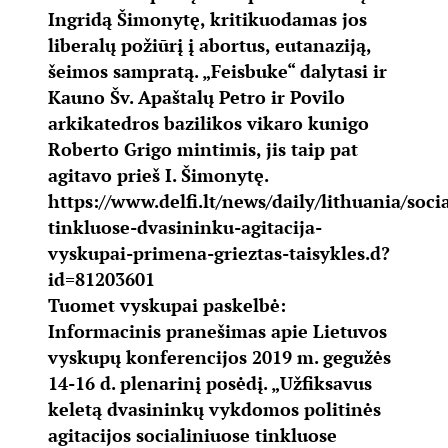
Ingridą Šimonytę, kritikuodamas jos
liberalų požiūrį į abortus, eutanaziją,
šeimos sampratą. „Feisbuke“ dalytasi ir
Kauno Šv. Apaštalų Petro ir Povilo
arkikatedros bazilikos vikaro kunigo
Roberto Grigo mintimis, jis taip pat
agitavo prieš I. Šimonytę.
https://www.delfi.lt/news/daily/lithuania/soci
tinkluose-dvasininku-agitacija-
vyskupai-primena-grieztas-taisykles.d?
id=81203601
Tuomet vyskupai paskelbė:
Informacinis pranešimas apie Lietuvos
vyskupų konferencijos 2019 m. gegužės
14-16 d. plenarinį posėdį. „Užfiksavus
keletą dvasininkų vykdomos politinės
agitacijos socialiniuose tinkluose