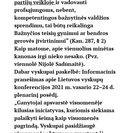
partijų veikloje
ir vadovauti
profsąjungoms, nebent,
kompetentingos bažnytinės valdžios
sprendimu, tai būtų reikalinga
Bažnyčios teisių gynimui ar bendros
gerovės įtvirtinimui“ (Kan. 287, § 2)
Kaip matome, apie vienuolius minėtas
kanonas irgi nieko nesako. (Pvz.
vienuolė Nijolė Sadūnaitė).
Dabar vyskupai paskelbė: Informacinis
pranešimas apie Lietuvos vyskupų
konferencijos 2021 m. vasario 22–24 d.
plenarinį posėdį.
„Ganytojai apsvarstė visuomenėje
kilusias iniciatyvas, kuriomis siekiama
palaikyti šeimą kaip visuomenės
pagrindą. Vyskupai pasidžiaugė