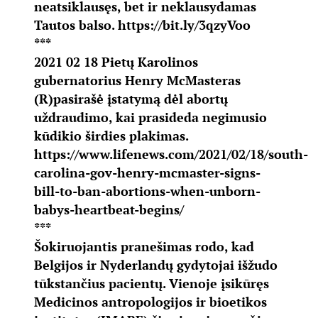
neatsiklausęs, bet ir neklausydamas
Tautos balso.
https://bit.ly/3qzyVoo
***
2021 02 18 Pietų Karolinos
gubernatorius Henry McMasteras
(R)pasirašė įstatymą dėl abortų
uždraudimo, kai prasideda negimusio
kūdikio širdies plakimas.
https://www.lifenews.com/2021/02/18/south-
carolina-gov-henry-mcmaster-signs-
bill-to-ban-abortions-when-unborn-
babys-heartbeat-begins/
***
Šokiruojantis pranešimas rodo, kad
Belgijos ir Nyderlandų gydytojai išžudo
tūkstančius pacientų. Vienoje įsikūręs
Medicinos antropologijos ir bioetikos