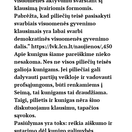
visuomenės aktyvumu svarstant šį
klausimą įvairiomis formomis.
Pabrėžta, kad piliečių teisė pasisakyti
svarbiais visuomenės gyvenimo
klausimais yra labai svarbi
demokratinės visuomenės gyvenimo
dalis.“
https://lvk.lcn.lt/naujienos/,450
Apie kunigus šiame pareiškime nieko
nesakoma. Nes ne visos piliečių teisės
galioja kunigams. Jei piliečiai gali
dalyvauti partijų veikloje ir vadovauti
profsąjungoms, būti renkamiems į
Seimą, tai kunigams tai draudžiama.
Taigi, pilietis ir kunigas nėra šiuo
diskutuojamu klausimu, tapačios
sąvokos.
Pasiūlymas yra toks: reikia aiškumo ir
sutarimo dėl kunigo galimybės