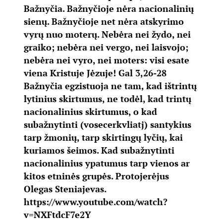
Bažnyčia. Bažnyčioje nėra nacionalinių
sienų. Bažnyčioje net nėra atskyrimo
vyrų nuo moterų. Nebėra nei žydo, nei
graiko; nebėra nei vergo, nei laisvojo;
nebėra nei vyro, nei moters: visi esate
viena Kristuje Jėzuje! Gal 3,26-28
Bažnyčia egzistuoja ne tam, kad ištrintų
lytinius skirtumus, ne todėl, kad trintų
nacionalinius skirtumus, o kad
subažnytinti (vosecerkvliatj) santykius
tarp žmonių, tarp skirtingų lyčių, kai
kuriamos šeimos. Kad subažnytinti
nacionalinius ypatumus tarp vienos ar
kitos etninės grupės. Protojerėjus
Olegas Steniajevas.
https://www.youtube.com/watch?
v=NXFtdcF7e2Y