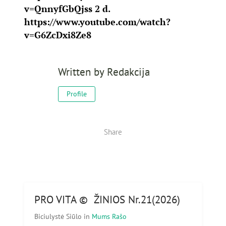
v=QnnyfGbQjss
2 d.
https://www.youtube.com/watch?
v=G6ZcDxi8Ze8
Written by
Redakcija
Profile
Share
PRO VITA © ŽINIOS Nr.21(2026)
Biciulystė Siūlo
in
Mums Rašo