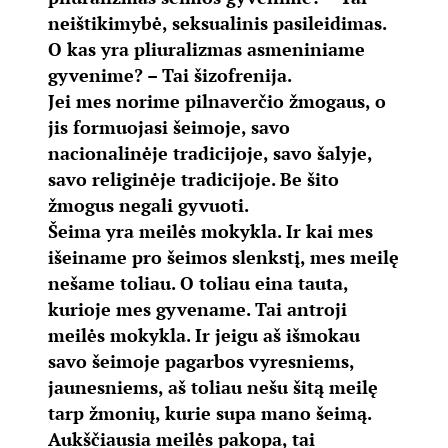
neištikimybė, seksualinis pasileidimas.
O kas yra pliuralizmas asmeniniame
gyvenime? – Tai šizofrenija.
Jei mes norime pilnaverčio žmogaus, o
jis formuojasi šeimoje, savo
nacionalinėje tradicijoje, savo šalyje,
savo religinėje tradicijoje. Be šito
žmogus negali gyvuoti.
Šeima yra meilės mokykla. Ir kai mes
išeiname pro šeimos slenkstį, mes meilę
nešame toliau. O toliau eina tauta,
kurioje mes gyvename. Tai antroji
meilės mokykla. Ir jeigu aš išmokau
savo šeimoje pagarbos vyresniems,
jaunesniems, aš toliau nešu šitą meilę
tarp žmonių, kurie supa mano šeimą.
Aukščiausia meilės pakopa, tai