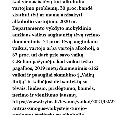
kad vienas iš tėvų turi alkoholio
vartojimo problemų, 30 proc. bandė
skatinti tėtį ar mamą atsisakyti
alkoholio vartojimo. 2020 m.
Departamento vykdyto mokyklinio
amžiaus vaikus auginančių tėvų tyrimo
duomenimis, 74 proc. tėvų, augindami
vaikus, vartojo arba vartoja alkoholį, o
67 proc. tai darė prie savo vaikų.
G.Belian pažymėjo, kad vaikai ieško
pagalbos, 2019 metų duomenimis 6162
vaikai ir paaugliai skambino į „Vaikų
liniją“ ir kalbėjosi dėl santykių su
tėvais, liūdesio, prislėgtumo, baimės,
nerimo ir vienišumo jausmų.
https://www.lrytas.lt/tevams/vaikai/2021/02/2
antras-zmogus-vaikysteje-turejo-
sunkumu-susijusiu-su-alkoholio-