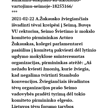
vartojimu-seimoje-18253166/
***
2021-02-22 A.Žukausko žviegiančiais
išvadinti tėvai kreipėsi į Seimą. Buvęs
VU rektorius, Seimo Švietimo ir mokslo
komiteto pirmininkas Artūro
Žukauskas, kolegei parlamentarei
pasiūlius į komitetą pakviesti dėl lytinio
ugdymo mokyklose suinteresuotas
organizacijas, pirmininkas atrėžė: „Aš
nežadu kviesti žmonių, kurie žviegia,
kad negalima tvirtinti Stambulo
konvencijos. Žviegiančiais išvadintos
tėvų organizacijos prašo Seimo
vadovybės pradėti tyrimą dėl tokio
komiteto pirmininko elgesio.
Lietuvos tėvų forumo tarybos