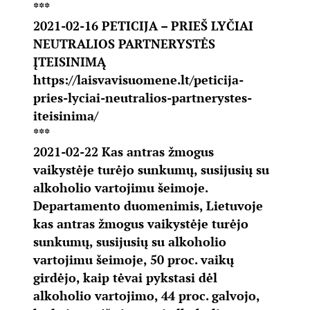
***
2021-02-16 PETICIJA – PRIEŠ LYČIAI
NEUTRALIOS PARTNERYSTĖS
ĮTEISINIMĄ
https://laisvavisuomene.lt/peticija-
pries-lyciai-neutralios-partnerystes-
iteisinima/
***
2021-02-22 Kas antras žmogus
vaikystėje turėjo sunkumų, susijusių su
alkoholio vartojimu šeimoje.
Departamento duomenimis, Lietuvoje
kas antras žmogus vaikystėje turėjo
sunkumų, susijusių su alkoholio
vartojimu šeimoje, 50 proc. vaikų
girdėjo, kaip tėvai pykstasi dėl
alkoholio vartojimo, 44 proc. galvojo,