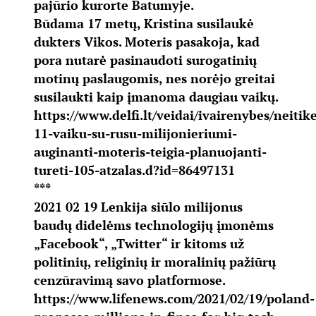
pajūrio kurorte Batumyje.
Būdama 17 metų, Kristina susilaukė
dukters Vikos. Moteris pasakoja, kad
pora nutarė pasinaudoti surogatinių
motinų paslaugomis, nes norėjo greitai
susilaukti kaip įmanoma daugiau vaikų.
https://www.delfi.lt/veidai/ivairenybes/neitik
11-vaiku-su-rusu-milijonieriumi-
auginanti-moteris-teigia-planuojanti-
tureti-105-atzalas.d?id=86497131
***
2021 02 19 Lenkija siūlo milijonus
baudų didelėms technologijų įmonėms
„Facebook“, „Twitter“ ir kitoms už
politinių, religinių ir moralinių pažiūrų
cenzūravimą savo platformose.
https://www.lifenews.com/2021/02/19/poland-