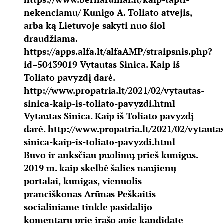
nekenciamu/
Kunigo A. Toliato atvejis,
arba ką Lietuvoje sakyti nuo šiol
draudžiama.
https://apps.alfa.lt/alfaAMP/straipsnis.php?
id=50439019
Vytautas Sinica. Kaip iš
Toliato pavyzdį darė.
http://www.propatria.lt/2021/02/vytautas-
sinica-kaip-is-toliato-pavyzdi.html
Vytautas Sinica. Kaip iš Toliato pavyzdį
darė.
http://www.propatria.lt/2021/02/vytauta
sinica-kaip-is-toliato-pavyzdi.html
Buvo ir anksčiau puolimų prieš kunigus.
2019 m. kaip skelbė šalies naujienų
portalai, kunigas, vienuolis
pranciškonas Arūnas Peškaitis
socialiniame tinkle pasidalijo
komentaru prie įrašo apie kandidatę