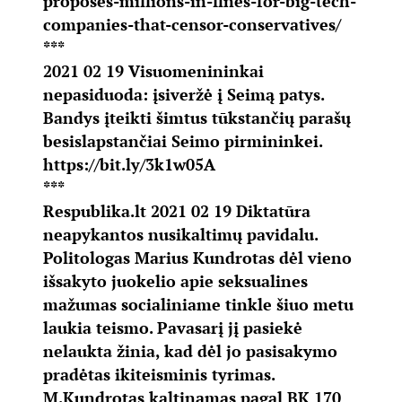
proposes-millions-in-fines-for-big-tech-
companies-that-censor-conservatives/
***
2021 02 19 Visuomenininkai
nepasiduoda: įsiveržė į Seimą patys.
Bandys įteikti šimtus tūkstančių parašų
besislapstančiai Seimo pirmininkei.
https://bit.ly/3k1w05A
***
Respublika.lt 2021 02 19 Diktatūra
neapykantos nusikaltimų pavidalu.
Politologas Marius Kundrotas dėl vieno
išsakyto juokelio apie seksualines
mažumas socialiniame tinkle šiuo metu
laukia teismo. Pavasarį jį pasiekė
nelaukta žinia, kad dėl jo pasisakymo
pradėtas ikiteisminis tyrimas.
M.Kundrotas kaltinamas pagal BK 170