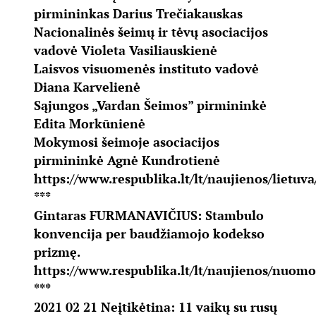
pirmininkas Darius Trečiakauskas
Nacionalinės šeimų ir tėvų asociacijos
vadovė Violeta Vasiliauskienė
Laisvos visuomenės instituto vadovė
Diana Karvelienė
Sąjungos „Vardan Šeimos” pirmininkė
Edita Morkūnienė
Mokymosi šeimoje asociacijos
pirmininkė Agnė Kundrotienė
https://www.respublika.lt/lt/naujienos/lietuva
***
Gintaras FURMANAVIČIUS: Stambulo
konvencija per baudžiamojo kodekso
prizmę.
https://www.respublika.lt/lt/naujienos/nuom
***
2021 02 21 Neįtikėtina: 11 vaikų su rusų