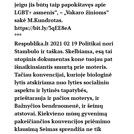
jeigu jis būtų taip papokštavęs apie
LGBT+ asmenis”, – „Vakaro žinioms”
sakė M.Kundrotas.
https://bit.ly/3qEE8eA
***
Respublika.lt 2021 02 19 Politikai nori
Stambulo ir taškas. Skelbiama, esą tai
utopinis dokumentas kone tuojau pat
išnaikinsiantis smurtą prie moteris.
Tačiau konvencijai, kurioje biologinė
lytis atskiriama nuo lyties socialiniu
aspektu ir lytinės tapatybės,
prieštarauja ir pačios moterys, ir
Bažnyčios bendruomenė, ir šeimų
atstovai. Kiekvieno mūsų gyvenimą
pakeičiančios konvencijos priėmimo
klausimą Seimas sprendžia ne tik