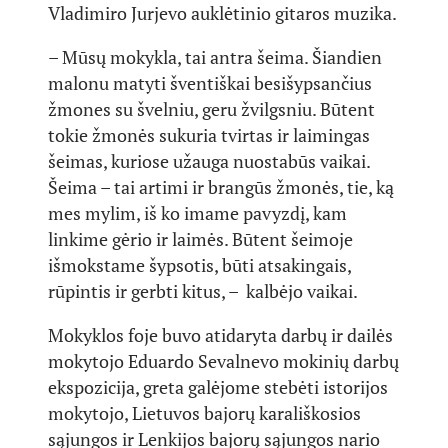
Vladimiro Jurjevo auklėtinio gitaros muzika.
– Mūsų mokykla, tai antra šeima. Šiandien
malonu matyti šventiškai besišypsančius
žmones su švelniu, geru žvilgsniu. Būtent
tokie žmonės sukuria tvirtas ir laimingas
šeimas, kuriose užauga nuostabūs vaikai.
Šeima – tai artimi ir brangūs žmonės, tie, ką
mes mylim, iš ko imame pavyzdį, kam
linkime gėrio ir laimės. Būtent šeimoje
išmokstame šypsotis, būti atsakingais,
rūpintis ir gerbti kitus, – kalbėjo vaikai.
Mokyklos foje buvo atidaryta darbų ir dailės
mokytojo Eduardo Sevalnevo mokinių darbų
ekspozicija, greta galėjome stebėti istorijos
mokytojo, Lietuvos bajorų karališkosios
sąjungos ir Lenkijos bajorų sąjungos nario