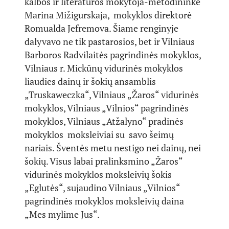
kalbos ir literatūros mokytoja-metodininkė
Marina Mižigurskaja, mokyklos direktorė
Romualda Jefremova. Šiame renginyje
dalyvavo ne tik pastarosios, bet ir Vilniaus
Barboros Radvilaitės pagrindinės mokyklos,
Vilniaus r. Mickūnų vidurinės mokyklos
liaudies dainų ir šokių ansamblis
„Truskaweczka“, Vilniaus „Žaros“ vidurinės
mokyklos, Vilniaus „Vilnios“ pagrindinės
mokyklos, Vilniaus „Atžalyno“ pradinės
mokyklos moksleiviai su savo šeimų
nariais. Šventės metu nestigo nei dainų, nei
šokių. Visus labai pralinksmino „Žaros“
vidurinės mokyklos moksleivių šokis
„Eglutės“, sujaudino Vilniaus „Vilnios“
pagrindinės mokyklos moksleivių daina
„Mes mylime Jus“.