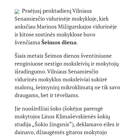
Praėjusį penktadienį Vilniaus
Senamiesčio vidurinėje mokykloje, kiek
anksčiau Marinos Mižigurskajos vidurinėje
ir kitose sostinės mokyklose buvo
švenčiama
Šeimos diena
.
Šiais metais Šeimos dienos šventiniuose
renginiuose nestigo moksleivių ir mokytojų
išradingumo. Vilniaus Senamiesčio
vidurinės mokyklos moksleiviai sukūrė
malonų, šeimyninį mikroklimatą ne tik savo
draugams, bet ir tėveliams.
Jie nuoširdžiai šoko (šokėjus parengė
mokytojos Linos Klimaševskienės šokių
studija „Šokio žingsnis“), deklamavo eiles ir
dainavo, džiaugėmės gitaros mokytojo