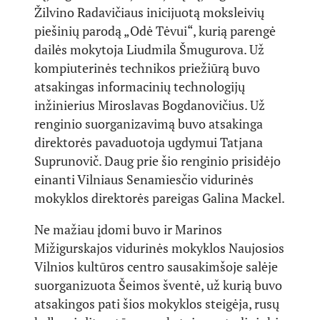
Žilvino Radavičiaus inicijuotą moksleivių
piešinių parodą „Odė Tėvui“, kurią parengė
dailės mokytoja Liudmila Šmugurova. Už
kompiuterinės technikos priežiūrą buvo
atsakingas informacinių technologijų
inžinierius Miroslavas Bogdanovičius. Už
renginio suorganizavimą buvo atsakinga
direktorės pavaduotoja ugdymui Tatjana
Suprunovič. Daug prie šio renginio prisidėjo
einanti Vilniaus Senamiesčio vidurinės
mokyklos direktorės pareigas Galina Mackel.
Ne mažiau įdomi buvo ir Marinos
Mižigurskajos vidurinės mokyklos Naujosios
Vilnios kultūros centro sausakimšoje salėje
suorganizuota Šeimos šventė, už kurią buvo
atsakingos pati šios mokyklos steigėja, rusų