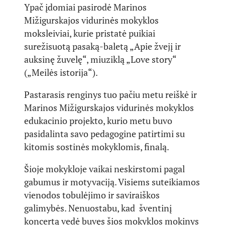
Ypač įdomiai pasirodė Marinos
Mižigurskajos vidurinės mokyklos
moksleiviai, kurie pristatė puikiai
surežisuotą pasaką-baletą „Apie žvejį ir
auksinę žuvelę“, miuziklą „Love story“
(„Meilės istorija“).
Pastarasis renginys tuo pačiu metu reiškė ir
Marinos Mižigurskajos vidurinės mokyklos
edukacinio projekto, kurio metu buvo
pasidalinta savo pedagogine patirtimi su
kitomis sostinės mokyklomis, finalą.
Šioje mokykloje vaikai neskirstomi pagal
gabumus ir motyvaciją. Visiems suteikiamos
vienodos tobulėjimo ir saviraiškos
galimybės. Nenuostabu, kad šventinį
koncertą vedė buvęs šios mokyklos mokinys