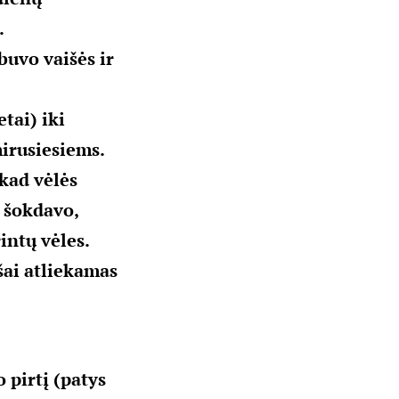
.
uvo vaišės ir
tai) iki
mirusiesiems.
 kad vėlės
r šokdavo,
intų vėles.
šai atliekamas
pirtį (patys