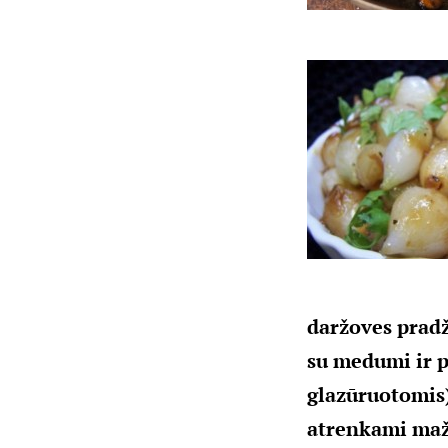
daržoves pradž
su medumi ir p
glazūruotomis)
atrenkami maže