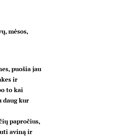
vų, mėsos,
es, puošia jau
kes ir
o to kai
u daug kur
čių papročius,
uti aviną ir