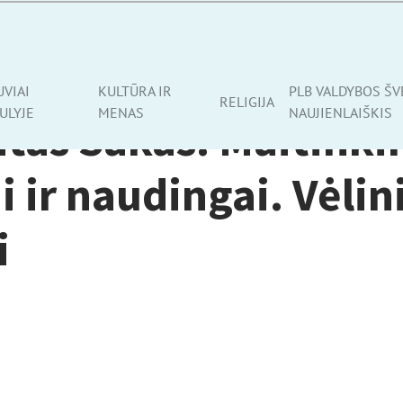
UVIAI
KULTŪRA IR
PLB VALDYBOS ŠV
RELIGIJA
ULYJE
MENAS
NAUJIENLAIŠKIS
ntas Sakas. Maitink
i ir naudingai. Vėlin
i