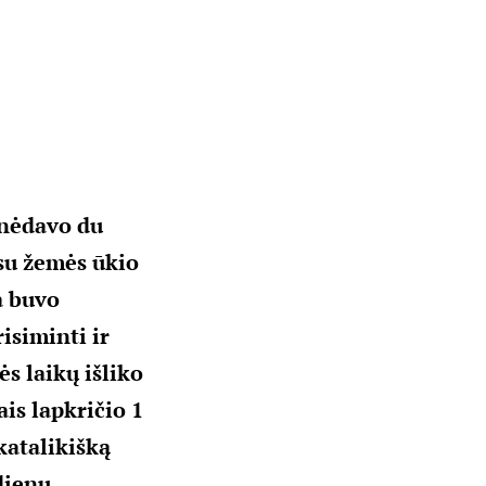
inėdavo du
 su žemės ūkio
a buvo
isiminti ir
s laikų išliko
is lapkričio 1
katalikišką
dienų