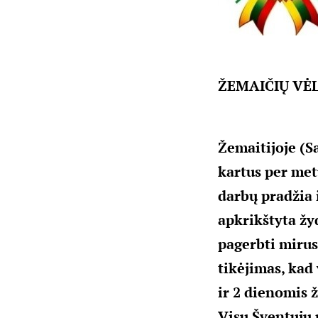
ŽEMAIČIŲ VĖL
Žemaitijoje (S
kartus per met
darbų pradžia 
apkrikštyta žyd
pagerbti mirus
tikėjimas, kad
ir 2 dienomis ž
Visų Šventųjų 