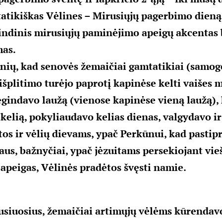
tatikiškas Vėlines – Mirusiųjų pagerbimo dieną
ndinis mirusiųjų paminėjimo apeigų akcentas b
mas.
žinių, kad senovės žemaičiai gamtatikiai (samoge
išplitimo turėjo paprotį kapinėse kelti vaišes 
egindavo laužą (vienose kapinėse vieną laužą),
 kelią, pokyliaudavo kelias dienas, valgydavo i
s ir vėlių dievams, ypač Perkūnui, kad pastipr
us, bažnyčiai, ypač jėzuitams persekiojant vie
 apeigas, Vėlinės pradėtos švęsti namie.
iuosius, žemaičiai artimųjų vėlėms kūrendavo 