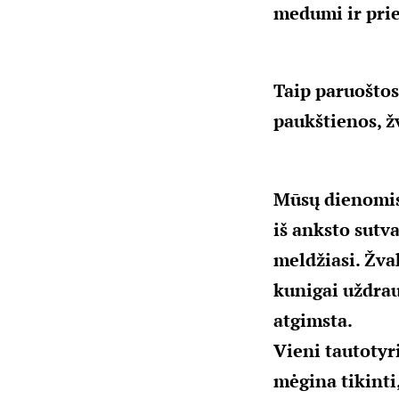
medumi ir prie
Taip paruoštos
paukštienos, 
Mūsų dienomis 
iš anksto sutv
meldžiasi. Žva
kunigai uždrau
atgimsta.
Vieni tautotyr
mėgina tikinti