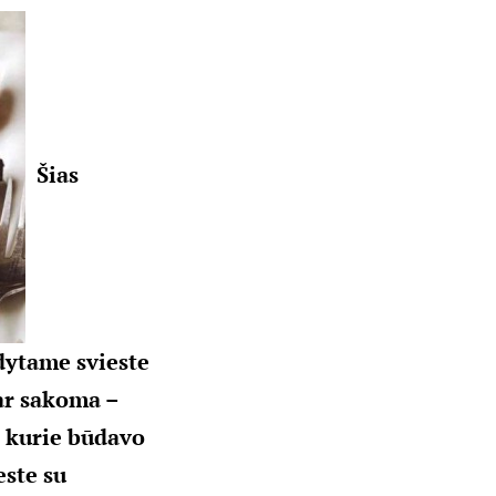
Šias
dytame svieste
bar sakoma –
, kurie būdavo
este su