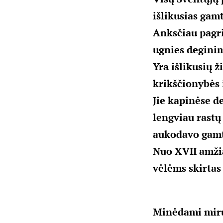
išlikusias gam
Anksčiau pagri
ugnies degini
Yra išlikusių 
krikščionybės 
Jie kapinėse d
lengviau rastų
aukodavo gamto
Nuo XVII amžia
vėlėms skirtas
Minėdami mirus