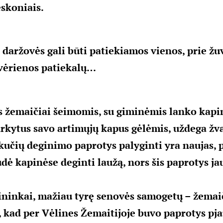
skoniais.
 daržovės gali būti patiekiamos vienos, prie žu
žvėrienos patiekalų…
žemaičiai šeimomis, su giminėmis lanko kapin
arkytus savo artimųjų kapus gėlėmis, uždega žva
kučių deginimo paprotys palyginti yra naujas, p
dė kapinėse deginti laužą, nors šis paprotys ja
ininkai, mažiau tyrę senovės samogetų – žemai
, kad per Vėlines Žemaitijoje buvo paprotys pja