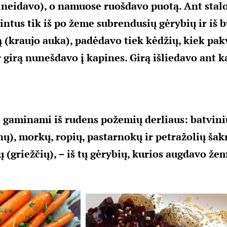
tį neidavo), o namuose ruošdavo puotą. Ant stal
intus tik iš po žeme subrendusių gėrybių ir iš 
 (kraujo auka), padėdavo tiek kėdžių, kiek pak
r girą nunešdavo į kapines. Girą išliedavo ant k
 gaminami iš rudens požemių derliaus: batvini
nų), morkų, ropių, pastarnokų ir petražolių šak
 (griežčių), – iš tų gėrybių, kurios augdavo žem