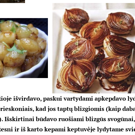
ioje išvirdavo, paskui vartydami apkepdavo ly
rieskoniais, kad jos taptų blizgiomis (kaip da
. Išskirtinai būdavo ruošiami blizgūs svogūnai
sni ir iš karto kepami keptuvėje lydytame svi