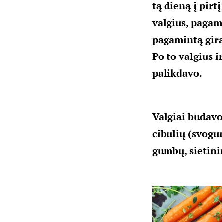
tą dieną į pir
valgius, pagam
pagamintą girą
Po to valgius i
palikdavo.
Valgiai būdavo
cibulių (svogū
gumbų, sietinių