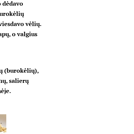
o dėdavo
burokėlių
viesdavo vėlių.
apų, o valgius
ų (burokėlių),
nų, salierų
ėje.