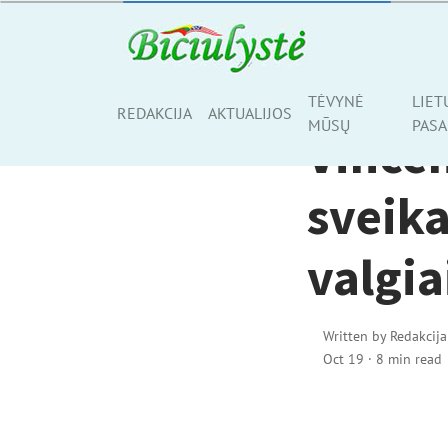
MUMS RAŠO
TĖVYNĖ
LIET
Share
REDAKCIJA
AKTUALIJOS
MŪSŲ
PASA
Vince
sveika
valgia
Written by
Redakcija
Oct 19
·
8 min read