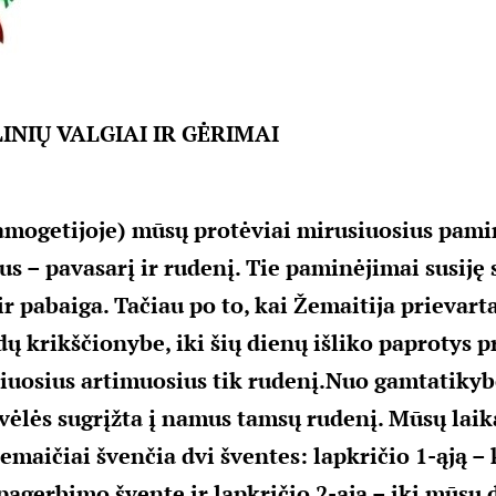
INIŲ VALGIAI IR GĖRIMAI
amogetijoje) mūsų protėviai mirusiuosius pam
us – pavasarį ir rudenį. Tie paminėjimai susiję
ir pabaiga. Tačiau po to, kai Žemaitija prievart
ų krikščionybe, iki šių dienų išliko paprotys pr
iuosius artimuosius tik rudenį.
Nuo gamtatikybė
 vėlės sugrįžta į namus tamsų rudenį. Mūsų laika
emaičiai švenčia dvi šventes: lapkričio 1-ąją – 
pagerbimo šventę ir lapkričio 2-ąją – iki mūsų 