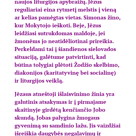
naujos liturgijos apybraižų. Jėzus
reguliariai eina rytmetį melstis į vieną
ar kelias pamėgtas vietas. Simonas žino,
kur Mokytojo ieškoti. Beje, Jėzus
leidžiasi sutrukdomas maldoje, jei
žmonėms jo neatidėliotinai prireikia.
Perkeldami tai į šiandienos sielovados
situaciją, galėtume patvirtinti, kad
būtina tolygiai plėtoti Žodžio skelbimo,
diakonijos (karitatyvinę bei socialinę)
ir liturgijos veiklą.
Jėzaus atneštoji išlaisvinimo žinia yra
galutinis atsakymas ir į pirmajame
skaitinyje girdėtą kenčiančio Jobo
skundą. Jobas palygina žmogaus
gyvenimą su samdinio lažu. Jis vaizdžiai
išreiškia daugybės negalavimų ir