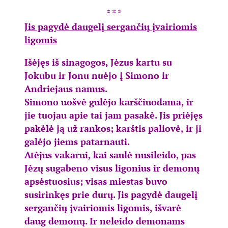
* * *
Jis pagydė daugelį sergančių įvairiomis
ligomis
Išėjęs iš sinagogos, Jėzus kartu su
Jokūbu ir Jonu nuėjo į Simono ir
Andriejaus namus.
Simono uošvė gulėjo karščiuodama, ir
jie tuojau apie tai jam pasakė.­ Jis priėjęs
pakėlė ją už rankos; karštis paliovė, ir ji
galėjo jiems patarnauti.
Atėjus vakarui, kai saulė nusileido, pas
Jėzų sugabeno visus ligonius ir demonų
apsėstuosius; visas miestas buvo
susirinkęs prie durų. Jis pagydė daugelį
sergančių įvairiomis ligomis, išvarė
daug demonų. Ir neleido demonams