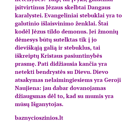
įsitvirtinus Jėzaus skelbtai Dangaus
karalystei. Evangeliniai stebuklai yra to
galutinio išlaisvinimo ženklai. Štai
kodėl Jėzus tildo demonus. Jei žmonių
dėmesys būtų sutelktas tik į jo
dieviškąją galią ir stebuklus, tai
iškreiptų Kristaus pasiuntinybės
prasmę. Pati didžiausia kančia yra
netekti bendrystės su Dievu. Dievo
atsakymas nelaimingiesiems yra Geroji
Naujiena: jau dabar dovanojamas
džiaugsmas dėl to, kad su mumis yra
mūsų Išganytojas.
baznycioszinios.lt