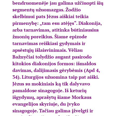
bendruomenėje jau galima užčiuopti šių
segmentų užuomazgas. Žodžio
skelbimui pats Jėzus aiškiai teikia
pirmenybę: „tam esu atėjęs“. Diakonija,
arba tarnavimas, atitinka būtiniausius
žmonių poreikius. Šiame epizode
tarnavimas reiškiasi gydymais ir
apsėstųjų išlaisvinimais. Vėliau
Bažnyčiai tolydžio augant pasirodo
kitokios diakonijos formos: išmaldos
davimas, dalijimasis gėrybėmis (Apd 4,
34). Liturgijos užuomina taip pat aiški.
Jėzus su mokiniais ką tik dalyvavo
pamaldose sinagogoje. Iš keturių
išgydymų, aprašytų šiame Morkaus
evangelijos skyriuje, du įvyko
sinagogoje. Tačiau galima įžvelgti ir