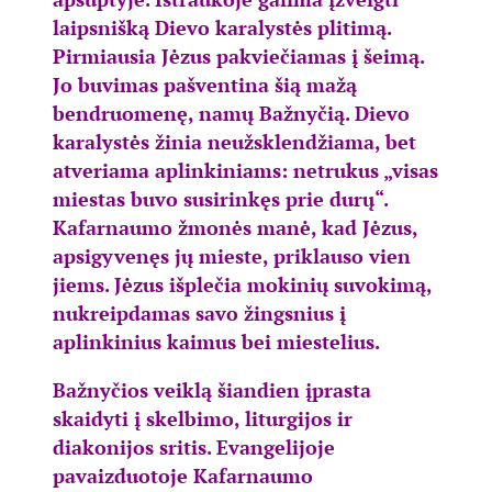
laipsnišką Dievo karalystės plitimą.
Pirmiausia Jėzus pakviečiamas į šeimą.
Jo buvimas pašventina šią mažą
bendruomenę, namų Bažnyčią. Dievo
karalystės žinia neužsklendžiama, bet
atveriama aplinkiniams: netrukus „visas
miestas buvo susirinkęs prie durų“.
Kafarnaumo žmonės manė, kad Jėzus,
apsigyvenęs jų mieste, priklauso vien
jiems. Jėzus išplečia mokinių suvokimą,
nukreipdamas savo žingsnius į
aplinkinius kaimus bei miestelius.
Bažnyčios veiklą šiandien įprasta
skaidyti į skelbimo, liturgijos ir
diakonijos sritis. Evangelijoje
pavaizduotoje Kafarnaumo