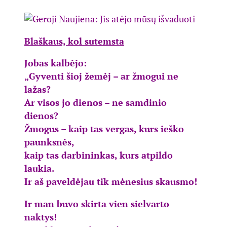
Blaškaus, kol sutemsta
Jobas kalbėjo:
„Gyventi šioj žemėj – ar žmogui ne
lažas?
Ar visos jo dienos – ne samdinio
dienos?
Žmogus – kaip tas vergas, kurs ieško
paunksnės,
kaip tas darbininkas, kurs atpildo
laukia.
Ir aš paveldėjau tik mėnesius skausmo!
Ir man buvo skirta vien sielvarto
naktys!