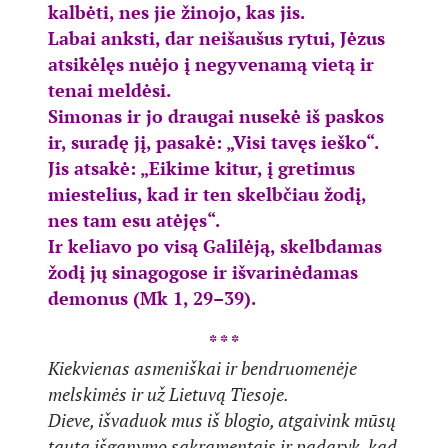
kalbėti, nes jie žinojo, kas jis.
Labai anksti, dar neišaušus rytui, Jėzus
atsikėlęs nuėjo į negyvenamą vietą ir
tenai meldėsi.
Simonas ir jo draugai nusekė iš paskos
ir, suradę jį, ­pasakė: „Visi tavęs ieško“.
Jis atsakė: „Eikime kitur, į gretimus
miestelius, kad ir ten skelbčiau žodį,
nes tam esu atėjęs“.
Ir keliavo po visą Galilėją, skelbdamas
žodį jų sinagogose ir išvarinėdamas
demonus (Mk 1, 29–39).
* * *
Kiekvienas asmeniškai ir bendruomenėje
melskimės ir už Lietuvą Tiesoje.
Dieve, išvaduok mus iš blogio, atgaivink mūsų
tautą išganymo sakramentais ir padaryk, kad