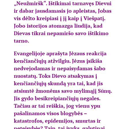
„Neužmiršk“. Ištikimai tarnavęs Dievui
ir dabar jausdamasis jo apleistas, Jobas
vis dėlto kreipiasi į jį kaip į Viešpatį.
Jobo istorijos atomazga liudija, kad
Dievas tikrai nepamiršo savo ištikimo
tarno.
Evangelijoje aprašyta Jėzaus reakcija
kenčiančiųjų atžvilgiu. Jėzus įsikiša
nedvejodamas ir nepaisydamas šabo
nuostatų. Toks Dievo atsakymas į
kenčiančiųjų skundą yra tai, kad jis
atsiuntė žmonėms savo mylimąjį Sūnų.
Jis gydo besikreipiančiųjų negales.
Tačiau ar tai reiškia, jog vienu ypu
pašalinamos visos blogybės –
katastrofos, epidemijos, smurtas ir
neteisybės? Taip, tai įvyks, galutinai