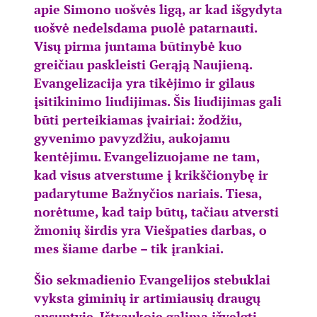
apie Simono uošvės ligą, ar kad išgydyta
uošvė nedelsdama puolė patarnauti.
Visų pirma juntama būtinybė kuo
greičiau paskleisti Gerąją Naujieną.
Evangelizacija yra tikėjimo ir gilaus
įsitikinimo liudijimas. Šis liudijimas gali
būti perteikiamas įvairiai: žodžiu,
gyvenimo pavyzdžiu, aukojamu
kentėjimu. Evangelizuojame ne tam,
kad visus atverstume į krikščionybę ir
padarytume Bažnyčios nariais. Tiesa,
norėtume, kad taip būtų, tačiau atversti
žmonių širdis yra Viešpaties darbas, o
mes šiame darbe – tik įrankiai.
Šio sekmadienio Evangelijos stebuklai
vyksta giminių ir artimiausių draugų
apsuptyje. Ištraukoje galima įžvelgti