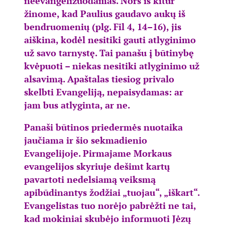
neevangelizuodamas. Nors iš kitur
žinome, kad Paulius gaudavo aukų iš
bendruomenių (plg. Fil 4, 14–16), jis
aiškina, kodėl nesitiki gauti atlyginimo
už savo tarnystę. Tai panašu į būtinybę
kvėpuoti – niekas nesitiki atlyginimo už
alsavimą. Apaštalas tiesiog privalo
skelbti Evangeliją, nepaisydamas: ar
jam bus atlyginta, ar ne.
Panaši būtinos priedermės nuotaika
jaučiama ir šio sekmadienio
Evangelijoje. Pirmajame Morkaus
evangelijos skyriuje dešimt kartų
pavartoti nedelsiamą veiksmą
apibūdinantys žodžiai „tuojau“, „iškart“.
Evangelistas tuo norėjo pabrėžti ne tai,
kad mokiniai skubėjo informuoti Jėzų