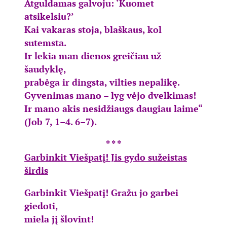
Atguldamas galvoju: ‘Kuomet
atsikelsiu?’
Kai vakaras stoja, blaškaus, kol
sutemsta.
Ir lekia man dienos greičiau už
šaudyklę,
prabėga ir dingsta, vilties nepalikę.
Gyvenimas mano – lyg vėjo dvelkimas!
Ir mano akis nesidžiaugs daugiau laime“
(Job 7, 1–4. 6–7).
* * *
Garbinkit Viešpatį! Jis gydo sužeistas
širdis
Garbinkit Viešpatį! Gražu jo garbei
giedoti,
miela jį šlovint!