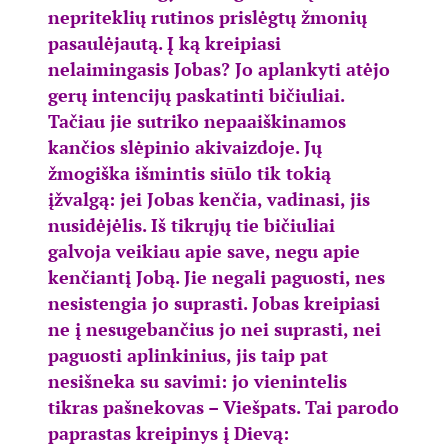
nepriteklių rutinos prislėgtų žmonių
pasaulėjautą. Į ką kreipiasi
nelaimingasis Jobas? Jo aplankyti atėjo
gerų intencijų paskatinti bičiuliai.
Tačiau jie sutriko nepaaiškinamos
kančios slėpinio akivaizdoje. Jų
žmogiška išmintis siūlo tik tokią
įžvalgą: jei Jobas kenčia, vadinasi, jis
nusidėjėlis. Iš tikrųjų tie bičiuliai
galvoja veikiau apie save, negu apie
kenčiantį Jobą. Jie negali paguosti, nes
nesistengia jo suprasti. Jobas kreipiasi
ne į nesugebančius jo nei suprasti, nei
paguosti aplinkinius, jis taip pat
nesišneka su savimi: jo vienintelis
tikras pašnekovas – Viešpats. Tai parodo
paprastas kreipinys į Dievą: