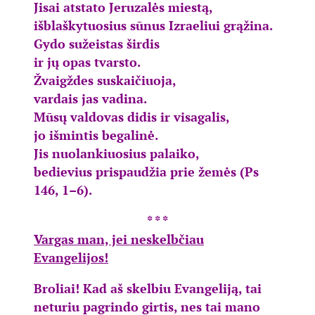
Jisai atstato Jeruzalės miestą,
išblaškytuosius sūnus Izraeliui grąžina.
Gydo sužeistas širdis
ir jų opas tvarsto.
Žvaigždes suskaičiuoja,
vardais jas vadina.
Mūsų valdovas didis ir visagalis,
jo išmintis begalinė.
Jis nuolankiuosius palaiko,
bedievius prispaudžia prie žemės (Ps
146, 1–6).
* * *
Vargas man, jei neskelbčiau
Evangelijos!
Broliai! Kad aš skelbiu Evangeliją, tai
neturiu pagrindo girtis, nes tai mano