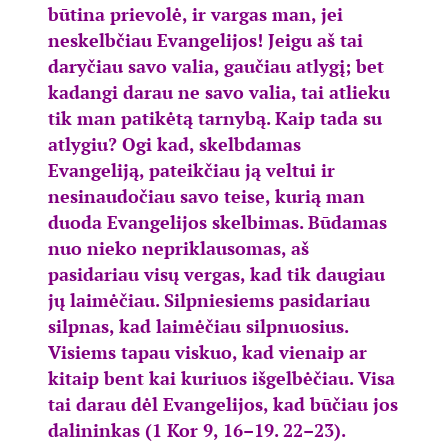
būtina prievolė, ir vargas man, jei
neskelbčiau Evangelijos! Jeigu aš tai
daryčiau savo valia, gaučiau atlygį; bet
kadangi darau ne savo valia, tai atlieku
tik man patikėtą tarnybą. Kaip tada su
atlygiu? Ogi kad, skelbdamas
Evangeliją, pateikčiau ją veltui ir
nesinaudočiau savo teise, kurią man
duoda Evangelijos skelbimas. Būdamas
nuo nieko nepriklausomas, aš
pasidariau visų vergas, kad tik daugiau
jų laimėčiau. Silpniesiems pasidariau
silpnas, kad laimėčiau silpnuosius.
Visiems tapau viskuo, kad vienaip ar
kitaip bent kai kuriuos išgelbėčiau. Visa
tai darau dėl Evangelijos, kad būčiau jos
dalininkas (1 Kor 9, 16–19. 22–23).