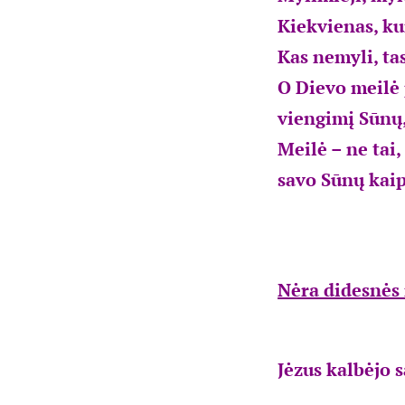
Kiekvienas, kur
Kas nemyli, ta
O Dievo meilė 
viengimį Sūnų,
Meilė – ne tai
savo Sūnų kai
Nėra didesnės 
Jėzus kalbėjo 