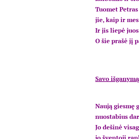
Tuomet Petras 
jie, kaip ir me
Ir jis liepė ju
O šie prašė jį 
Savo išganymą
Naują giesmę g
nuostabius dar
Jo dešinė visag
jo šventoji ran