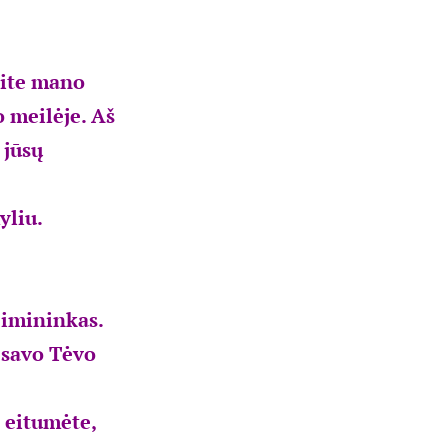
site mano
o meilėje. Aš
 jūsų
yliu.
eimininkas.
š savo Tėvo
d eitumėte,