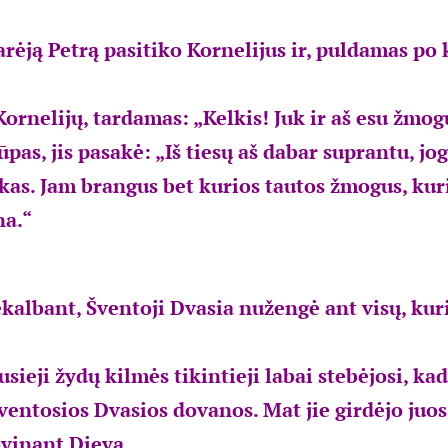
rėją Petrą pasitiko Kornelijus ir, puldamas po k
Kornelijų, tardamas: „Kelkis! Juk ir aš esu žmog
ūpas, jis pasakė: „Iš tiesų aš dabar suprantu, jo
as. Jam brangus bet kurios tautos žmogus, kuris
na.“
ekalbant, Šventoji Dvasia nužengė ant visų, kur
sieji žydų kilmės tikintieji labai stebėjosi, ka
Šventosios Dvasios dovanos. Mat jie girdėjo juo
ovinant Dievą.