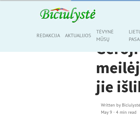
RELIGIJA
TĖVYNĖ
LIET
Share
REDAKCIJA
AKTUALIJOS
MŪSŲ
PASA
Geroji
meilėj
jie išl
Written by
Biciulyst
May 9
·
4 min read