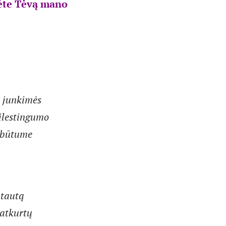
umėte Tėvą mano
e junkimės
ailestingumo
– būtume
.
 tautą
 atkurtų