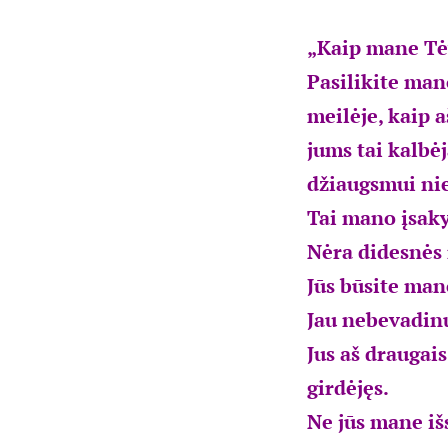
„Kaip mane Tėv
Pasilikite man
meilėje, kaip 
jums tai kalbė
džiaugsmui ni
Tai mano įsaky
Nėra didesnės 
Jūs būsite mano
Jau nebevadinu
Jus aš draugai
girdėjęs.
Ne jūs mane išs