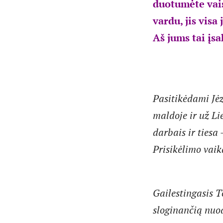
duotumėte vais
vardu, jis visa
Aš jums tai įsa
Pasitikėdami Jė
maldoje ir už Li
darbais ir tiesa
Prisikėlimo vaika
Gailestingasis T
sloginančią nuo