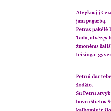
Atvykusį į Ceza
jam pagarbą.
Petras pakėlė 
Tada, atvėręs l
žmonėms šališk
teisingai gyve
Petrui dar teb
žodžio.
Su Petru atvyku
buvo išlietos 
kalbomis ir šl