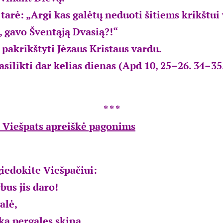
tarė: „Argi kas galėtų neduoti šitiems krikštui
s, gavo Šventąją Dvasią?!“
os pakrikštyti Jėzaus Kristaus vardu.
pasilikti dar kelias dienas (Apd 10, 25–26. 34–35
* * *
 Viešpats apreiškė pagonims
iedokite Viešpačiui:
bus jis daro!
alė,
ka pergales skina.