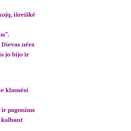
ojų, išreiškė
us“.
g Dievas nėra
 jo bijo ir
ie klausėsi
d ir pagonims
s kalbant