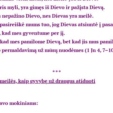
is myli, yra gimęs iš Dievo ir pažįsta Dievą.
s nepažino Dievo, nes Dievas yra meilė.
pasireiškė mums tuo, jog Dievas atsiuntė į pasa
 kad mes gyventume per jį.
, kad mes pamilome Dievą, bet kad jis mus pamil
p permaldavimą už mūsų nuodėmes (1 Jn 4, 7–10
* * *
meilės, kaip gyvybę už draugus atiduoti
savo mokiniams: