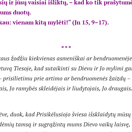
ių ir jūsų vaisiai išliktų, – kad ko tik prašyt
 jums duotų.
kau: vienam kitą mylėti!“ (Jn 15, 9–17).
* * *
zaus žodžiu kiekvienas asmeniškai ar bendruomenėj
etuvą Tiesoje, kad sutaikinti su Dievu ir Jo mylimi g
 – prisilietimu prie artimo ar bendruomenės žaizdų 
is, Jo ramybės skleidėjais ir liudytojais, Jo draugais
ėve, duok, kad Prisikėlusiojo šviesa išsklaidytų mūsų
dėmių tamsą ir sugrąžintų mums Dievo vaikų laisvę,