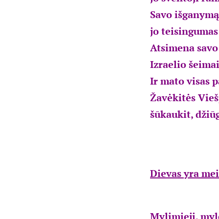
Savo išganymą 
jo teisingumas
Atsimena savo
Izraelio šeimai
Ir mato visas 
Žavėkitės Vieš
šūkaukit, džiūg
Dievas yra mei
Mylimieji, myl