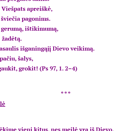
Viešpats apreiškė,
 šviečia pagonims.
 gerumą, ištikimumą,
 žadėtą.
pasaulis išganingąjį Dievo veikimą.
pačiu, šalys,
aukit, grokit! (Ps 97, 1. 2–4)
* * *
lė
ėkime vieni kitus, nes meilė yra iš Dievo.