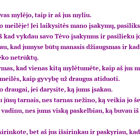
as mylėjo, taip ir aš jus myliu.
o meilėje! Jei laikysitės mano įsakymų, pasilik
aš kad vykdau savo Tėvo įsakymus ir pasilieku j
jau, kad jumyse būtų manasis džiaugsmas ir kad
eko netrūktų.
mas, kad vienas kitą mylėtumėte, kaip aš jus m
meilės, kaip gyvybę už draugus atiduoti.
 draugai, jei darysite, ką jums įsakau.
 jūsų tarnais, nes tarnas nežino, ką veikia jo š
s vadinu, nes jums viską paskelbiau, ką buvau i
irinkote, bet aš jus išsirinkau ir paskyriau, ka