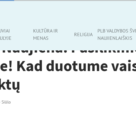
UVIAI
KULTŪRA IR
PLB VALDYBOS ŠV
RELIGIJA
ULYJE
MENAS
NAUJIENLAIŠKIS
 Naujiena: Pasilikim
e! Kad duotume vais
iktų
ė Siūlo