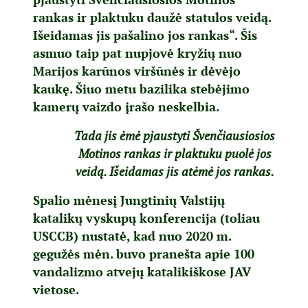
rankas ir plaktuku daužė statulos veidą.
Išeidamas jis pašalino jos rankas“. Šis
asmuo taip pat nupjovė kryžių nuo
Marijos karūnos viršūnės ir dėvėjo
kaukę. Šiuo metu bazilika stebėjimo
kamerų vaizdo įrašo neskelbia.
Tada jis ėmė pjaustyti Švenčiausiosios
Motinos rankas ir plaktuku puolė jos
veidą. Išeidamas jis atėmė jos rankas.
Spalio mėnesį Jungtinių Valstijų
katalikų vyskupų konferencija (toliau
USCCB) nustatė, kad nuo 2020 m.
gegužės mėn. buvo pranešta apie 100
vandalizmo atvejų katalikiškose JAV
vietose.