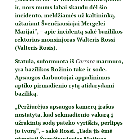
ir, nors mums labai skaudu dėl šio
incidento, meldžiamės už kaltininką,
užtariant Švenčiausiajai Mergelei
Marijai“, – apie incidentą sakė bazilikos
rektorius monsinjoras Walteris Rossi
(Valteris Rosis).
Statula, suformuota iš
Carrara
marmuro,
yra bazilikos Rožinio take ir sode.
Apsaugos darbuotojai apgadinimus
aptiko pirmadienio rytą atidarydami
baziliką.
„Peržiūrėjus apsaugos kamerų įrašus
nustatyta, kad sekmadienio vakarą į
užrakintą sodą pateko vyriškis, perlipęs
jo tvorą“, – sakė Rossi. „Tada jis ėmė
pjaustyti Švenčiausiosios Motinos