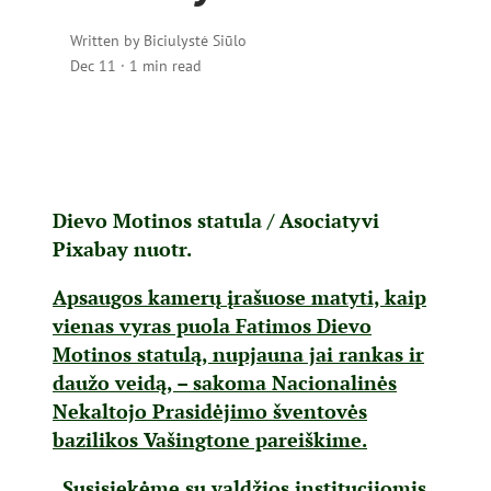
Written by
Biciulystė Siūlo
Dec 11
·
1 min read
Dievo Motinos statula / Asociatyvi
Pixabay nuotr.
Apsaugos kamerų įrašuose matyti, kaip
vienas vyras puola Fatimos Dievo
Motinos statulą, nupjauna jai rankas ir
daužo veidą, – sakoma Nacionalinės
Nekaltojo Prasidėjimo šventovės
bazilikos Vašingtone pareiškime.
„Susisiekėme su valdžios institucijomis