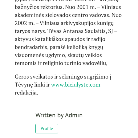
bažnyčios rektorius. Nuo 2001 m. – Vilniaus
akademinės sielovados centro vadovas. Nuo
2002 m. – Vilniaus arkivyskupijos kunigų
taryos narys. Tėvas Antanas Saulaitis, SJ –
aktyvus katalikiškos spaudos ir radijo
bendradarbis, parašė kelioliką knygų
visuomenės ugdymo, skautų veiklos
temomis ir religinio turinio vadovėlių,
Geros sveikatos ir sėkmingo sugrįžimo į
Tėvynę linki ir
www.biciulyste.com
redakcija.
Written by
Admin
Profile