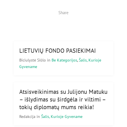
Share
LIETUVIŲ FONDO PASIEKIMAI
Biciulystė Siūlo
in
Be Kategorijos
,
Šalis, Kurioje
Gyvename
Atsisveikinimas su Julijonu Matuku
– išlydimas su širdgėla ir viltimi –
tokių diplomatų mums reikia!
Redakcija
in
Šalis, Kurioje Gyvename