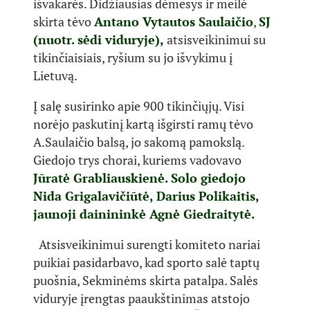
išvakarės. Didžiausias dėmesys ir meilė
skirta tėvo
Antano Vytautos Saulaičio
,
SJ
(nuotr. sėdi viduryje),
atsisveikinimui su
tikinčiaisiais, ryšium su jo išvykimu į
Lietuvą.
Į salę susirinko apie 900 tikinčiųjų. Visi
norėjo paskutinį kartą išgirsti ramų tėvo
A.Saulaičio balsą, jo sakomą pamokslą.
Giedojo trys chorai, kuriems vadovavo
Jūratė Grabliauskienė. Solo giedojo
Nida Grigalavičiūtė, Darius Polikaitis,
jaunoji dainininkė Agnė Giedraitytė.
Atsisveikinimui surengti komiteto nariai
puikiai pasidarbavo, kad sporto salė taptų
puošnia, Sekminėms skirta patalpa. Salės
viduryje įrengtas paaukštinimas atstojo