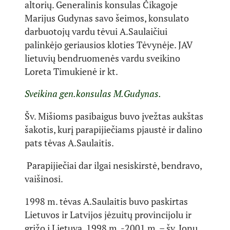
altorių. Generalinis konsulas Čikagoje
Marijus Gudynas savo šeimos, konsulato
darbuotojų vardu tėvui A.Saulaičiui
palinkėjo geriausios kloties Tėvynėje. JAV
lietuvių bendruomenės vardu sveikino
Loreta Timukienė ir kt.
Sveikina gen.konsulas M.Gudynas.
Šv. Mišioms pasibaigus buvo įvežtas aukštas
šakotis, kurį parapijiečiams pjaustė ir dalino
pats tėvas A.Saulaitis.
Parapijiečiai dar ilgai nesiskirstė, bendravo,
vaišinosi.
1998 m. tėvas A.Saulaitis buvo paskirtas
Lietuvos ir Latvijos jėzuitų provincijolu ir
grįžo į Lietuvą. 1998 m. -2001 m. – šv. Jonų