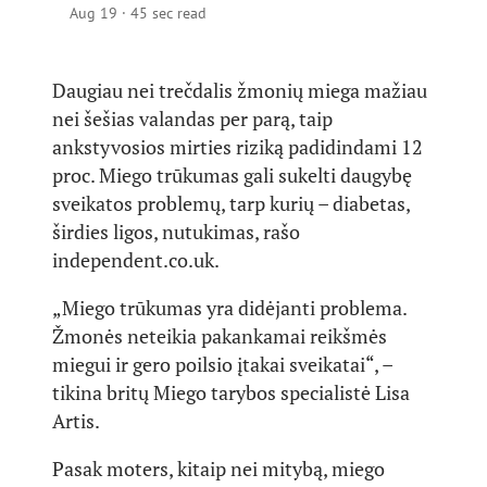
Aug 19
·
45 sec read
Daugiau nei trečdalis žmonių miega mažiau
nei šešias valandas per parą, taip
ankstyvosios mirties riziką padidindami 12
proc. Miego trūkumas gali sukelti daugybę
sveikatos problemų, tarp kurių – diabetas,
širdies ligos, nutukimas, rašo
independent.co.uk.
„Miego trūkumas yra didėjanti problema.
Žmonės neteikia pakankamai reikšmės
miegui ir gero poilsio įtakai sveikatai“, –
tikina britų Miego tarybos specialistė Lisa
Artis.
Pasak moters, kitaip nei mitybą, miego