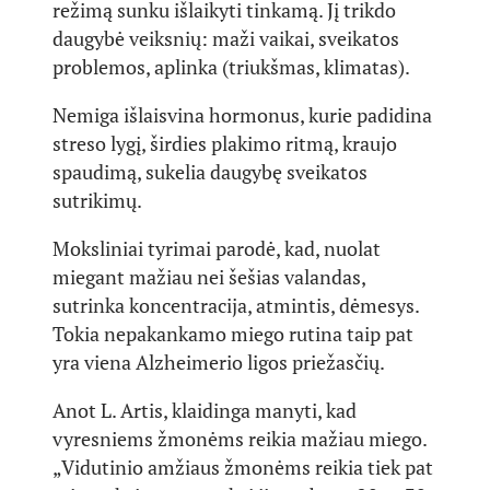
režimą sunku išlaikyti tinkamą. Jį trikdo
daugybė veiksnių: maži vaikai, sveikatos
problemos, aplinka (triukšmas, klimatas).
Nemiga išlaisvina hormonus, kurie padidina
streso lygį, širdies plakimo ritmą, kraujo
spaudimą, sukelia daugybę sveikatos
sutrikimų.
Moksliniai tyrimai parodė, kad, nuolat
miegant mažiau nei šešias valandas,
sutrinka koncentracija, atmintis, dėmesys.
Tokia nepakankamo miego rutina taip pat
yra viena Alzheimerio ligos priežasčių.
Anot L. Artis, klaidinga manyti, kad
vyresniems žmonėms reikia mažiau miego.
„Vidutinio amžiaus žmonėms reikia tiek pat