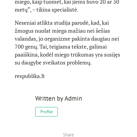
miego, kaip tuomet, kai jiems buvo 20 ar 30
metų“, – tikina specialistė.
Neseniai atlikta studija parodė, kad, kai
žmogus nuolat miega mažiau nei šešias
valandas, jo organizme pakinta daugiau nei
700 genų. Tai, teigiama tekste, galimai
paaiškina, kodėl miego trūkumas yra susijęs
su daugybe sveikatos problemų.
respublika.lt
Written by
Admin
Profile
Share