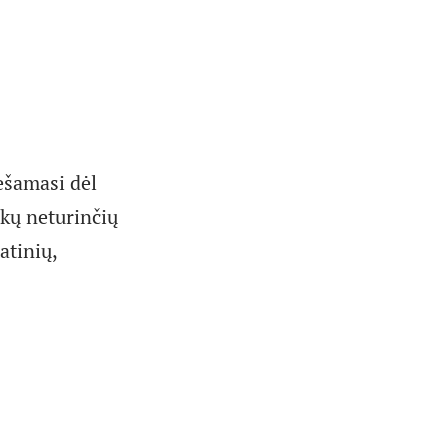
ešamasi dėl
kų neturinčių
atinių,