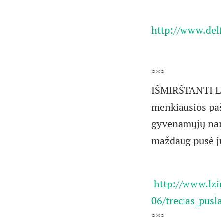
http://www.delf
***
IŠMIRŠTANTI LIE
menkiausios paš
gyvenamųjų namų
maždaug pusė j
http://www.lzi
06/trecias_pusla
***