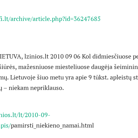
i.lt/archive/article.php?id=36247685
TUVA, lzinios.lt 2010 09 06 Kol didmiesčiuose p
iūrės, mažesniuose miesteliuose daugėja šeiminin
. Lietuvoje šiuo metu yra apie 9 tūkst. apleistų st
ų – niekam nepriklauso.
nios.lt/lt/2010-09-
pis/
pamirsti_niekieno_namai.html