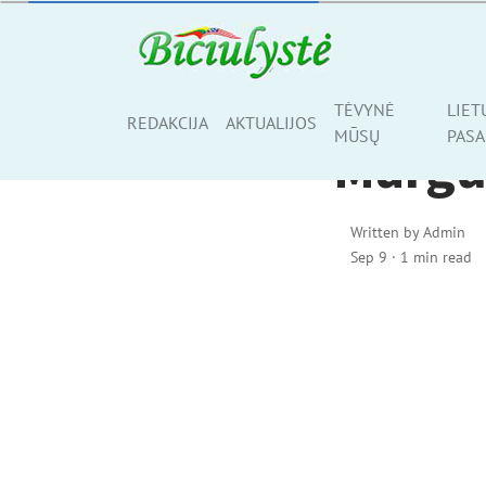
ŠIS BEI TAS
TĖVYNĖ
LIET
Share
REDAKCIJA
AKTUALIJOS
MŪSŲ
PASA
Marg
Written by
Admin
Sep 9
·
1 min read