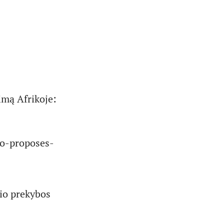
imą Afrikoje:
o-proposes-
lio prekybos