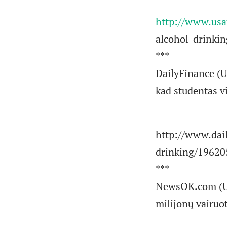
http://www.usa
alcohol-drinki
***
DailyFinance (U
kad studentas vi
http://www.dai
drinking/19620
***
NewsOK.com (USA
milijonų vairuot