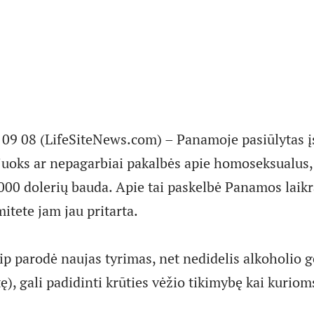
9 08 (LifeSiteNews.com) – Panamoje pasiūlytas į
sijuoks ar nepagarbiai pakalbės apie homoseksualus
000 dolerių bauda. Apie tai paskelbė Panamos laikra
itete jam jau pritarta.
p parodė naujas tyrimas, net nedidelis alkoholio g
tę), gali padidinti krūties vėžio tikimybę kai kurio