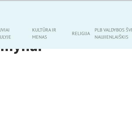
UVIAI
KULTŪRA IR
PLB VALDYBOS ŠV
RELIGIJA
ULYJE
MENAS
NAUJIENLAIŠKIS
umynai