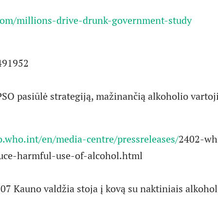
com/millions-drive-drunk-government-study
3491952
PSO pasiūlė strategiją, mažinančią alkoholio vartoj
o.who.int/en/media-centre/pressreleases/
2402-wh
duce-harmful-use-of-alcohol.html
 07 Kauno valdžia stoja į kovą su naktiniais alkoho