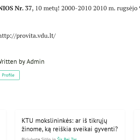
IOS Nr. 37
, 10 metų! 2000-2010 2010 m. rugsėjo 
ttp://provita.vdu.lt/
ritten by
Admin
Profile
KTU mokslininkės: ar iš tikrųjų
žinome, ką reiškia sveikai gyventi?
Biciulystė Siūlo
in
Šis Bei Tas