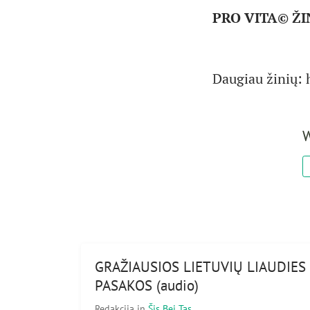
PRO VITA© ŽIN
Daugiau žinių: h
W
GRAŽIAUSIOS LIETUVIŲ LIAUDIES
PASAKOS (audio)
Redakcija
in
Šis Bei Tas