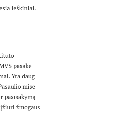
sia ieškiniai.
ituto
 MVS pasakė
imai. Yra daug
 Pasaulio mise
er pasisakymą
 įžiūri žmogaus