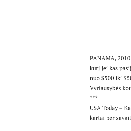
PANAMA, 2010 0
kurį jei kas pa
nuo $500 iki $5
Vyriausybės kom
***
USA Today – Kai
kartai per savai