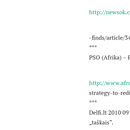
http://newsok.
-finds/article/
***
PSO (Afrika) – 
http://www.afr
strategy-to-re
***
Delfi.lt 2010 09
„taškais“.