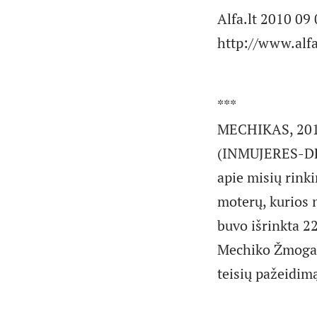
Alfa.lt 2010 09
http://www.alfa
***
MECHIKAS, 2010
(INMUJERES-DF)
apie misių rinki
moterų, kurios n
buvo išrinkta 2
Mechiko Žmogaus
teisių pažeidim