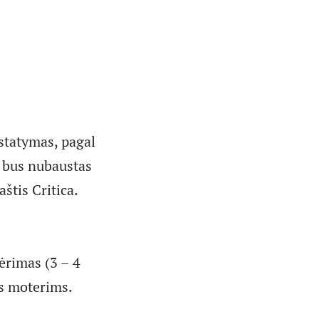
statymas, pagal
, bus nubaustas
štis Critica.
ėrimas (3 – 4
ms moterims.