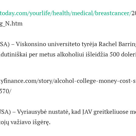
today.com/yourlife/health/medical/breastcancer/
2
ng_N.htm
SA) – Viskonsino universiteto tyrėja Rachel Barrin
dutiniškai per metus alkoholiui išleidžia 500 doler
lyfinance.com/story/alcohol-college-money-cost-s
570/
) – Vyriausybė nustatė, kad JAV greitkeliuose me
ojų važiavo išgėrę.