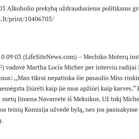
 05 Alkoholio prekybą uždraudusiems politikams gre
.lt/print/10406705/
 09 03 (LifeSiteNews.com) – Mechiko Moterų inst
 vadovė Martha Lucía Micher per interviu radijai
mus: ,,Man tikrai nepatinka šie pasaulio Miss rink
emėgsta žiūrėti kaip jie mus apžiūri kaip karves.“
2 metų Jimena Navarrete iš Meksikos. Už tokį Mich
 teisių Komisija užvedė bylą, nes jos pasisakyme
ą.