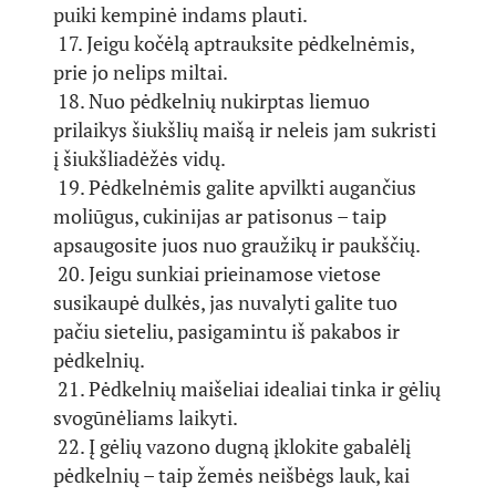
puiki kempinė indams plauti.
17. Jeigu kočėlą aptrauksite pėdkelnėmis,
prie jo nelips miltai.
18. Nuo pėdkelnių nukirptas liemuo
prilaikys šiukšlių maišą ir neleis jam sukristi
į šiukšliadėžės vidų.
19. Pėdkelnėmis galite apvilkti augančius
moliūgus, cukinijas ar patisonus – taip
apsaugosite juos nuo graužikų ir paukščių.
20. Jeigu sunkiai prieinamose vietose
susikaupė dulkės, jas nuvalyti galite tuo
pačiu sieteliu, pasigamintu iš pakabos ir
pėdkelnių.
21. Pėdkelnių maišeliai idealiai tinka ir gėlių
svogūnėliams laikyti.
22. Į gėlių vazono dugną įklokite gabalėlį
pėdkelnių – taip žemės neišbėgs lauk, kai