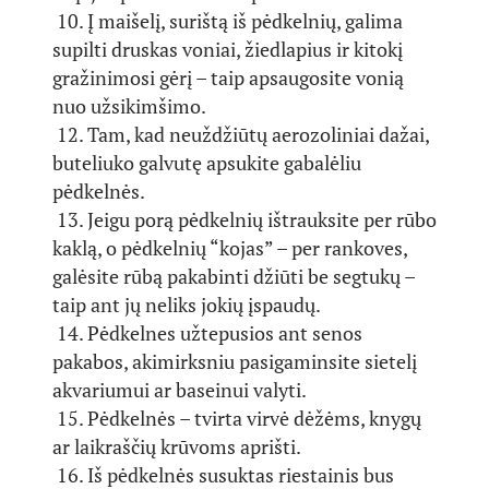
10. Į maišelį, surištą iš pėdkelnių, galima
supilti druskas voniai, žiedlapius ir kitokį
gražinimosi gėrį – taip apsaugosite vonią
nuo užsikimšimo.
12. Tam, kad neuždžiūtų aerozoliniai dažai,
buteliuko galvutę apsukite gabalėliu
pėdkelnės.
13. Jeigu porą pėdkelnių ištrauksite per rūbo
kaklą, o pėdkelnių “kojas” – per rankoves,
galėsite rūbą pakabinti džiūti be segtukų –
taip ant jų neliks jokių įspaudų.
14. Pėdkelnes užtepusios ant senos
pakabos, akimirksniu pasigaminsite sietelį
akvariumui ar baseinui valyti.
15. Pėdkelnės – tvirta virvė dėžėms, knygų
ar laikraščių krūvoms aprišti.
16. Iš pėdkelnės susuktas riestainis bus