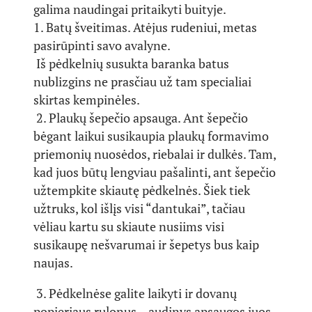
galima naudingai pritaikyti buityje.
1. Batų šveitimas. Atėjus rudeniui, metas
pasirūpinti savo avalyne.
Iš pėdkelnių susukta baranka batus
nublizgins ne prasčiau už tam specialiai
skirtas kempinėles.
2. Plaukų šepečio apsauga. Ant šepečio
bėgant laikui susikaupia plaukų formavimo
priemonių nuosėdos, riebalai ir dulkės. Tam,
kad juos būtų lengviau pašalinti, ant šepečio
užtempkite skiautę pėdkelnės. Šiek tiek
užtruks, kol išlįs visi “dantukai”, tačiau
vėliau kartu su skiaute nusiims visi
susikaupę nešvarumai ir šepetys bus kaip
naujas.
3. Pėdkelnėse galite laikyti ir dovanų
popieriaus rulonus – audinys apsaugos juos