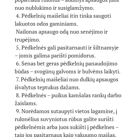
nuo nublukimo ir susiglamžymo.
4. Pėdkelnių maišeliai itin tinka saugoti
lakuotos odos gaminiams.
Nailonas apsaugo odą nuo senėjimo ir
trupėjimo.
5. Pėdkelnės gali pasitarnauti ir šiltnamyje
– jomis galima parišti pomidorus.
6. Senas bet geras pėdkelnių panaudojimo
būdas – svogūnų galvoms ir bulvėms laikyti.
7. Pėdkelnių maišeliai nuo dulkių apsaugos
išvalytus teptukus dažams.
8. Pėdkelnės – puikus kamšalas rankų darbo
žaislams.
9. Norėdamos sutaupyti vietos lagamine, į
rulonėlius suvyniotus rūbus galite surišti
pėdkelnėmis arba juos sukišti į pėdkelnes –
taip jos pasitarnaus kaip vakuumo maišas.