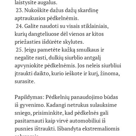
laistysite augalus.
23. Nukoškite dažus dažų skardinę
aptraukusios pėdkelnėmis.
24. Galite naudoti su visais stiklainiais,
kurių dangteliuose dėl vienos ar kitos
priežasties išdūrėte skylutes.
25. Jeigu pametėte kažką smulkaus ir
negalite rasti, dulkių siurblio antgalį
apvyniokite pėdkelnėmis. Jos neleis siurbliui
įtraukti daikto, kurio ieškote ir kurį, žinoma,
surasite.
Papildymas: Pėdkelnių panaudojimo būdas
iš gyvenimo. Kadangi netrukus sulauksime
sniego, prisiminkite, kad pėdkelnės gali
pasitarnauti kaip virvė automobiliui iš
pusnies ištraukti. Išbandyta ekstremaliomis