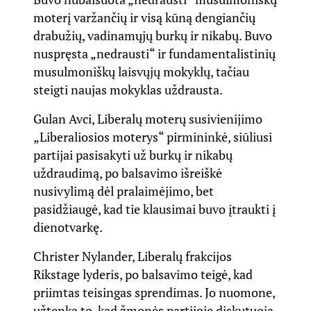
moterį varžančių ir visą kūną dengiančių
drabužių, vadinamųjų burkų ir nikabų. Buvo
nuspręsta „nedrausti“ ir fundamentalistinių
musulmoniškų laisvųjų mokyklų, tačiau
steigti naujas mokyklas uždrausta.
Gulan Avci, Liberalų moterų susivienijimo
„Liberaliosios moterys“ pirmininkė, siūliusi
partijai pasisakyti už burkų ir nikabų
uždraudimą, po balsavimo išreiškė
nusivylimą dėl pralaimėjimo, bet
pasidžiaugė, kad tie klausimai buvo įtraukti į
dienotvarkę.
Christer Nylander, Liberalų frakcijos
Rikstage lyderis, po balsavimo teigė, kad
priimtas teisingas sprendimas. Jo nuomone,
užtenka to, kad žmonės partijoje diskutuoja