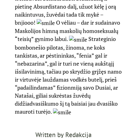
pietinę Absurdistano dalį, užuot kėlę į orą
naikintuvus, žuvėdai tada tik mykė –
bnjiooo!
O vėliau – dar ir sudainavo
Maskolijos himną maskolių homoseksualų
“teisių” gynimo labui.
Strateginio
bombonešio pilotas, žinoma, ne koks
tankistas, ar pėstininkas, “fenia” gal ir
“nebazarina”, gal ir turi ne vieną aukštąjį
išsilavinimą, tačiau po skrydžio grįžęs namo
ir virtuvėje lauždamas vodkės butelį, prieš
“padailindamas” fizionmiją savo Dusiai, ar
Natašai, giliai sukrėstas žuvėdų
didžiadvasiškumo šį tą baisiai jau dvasiško
mauroti turėjo.
Written by
Redakcija