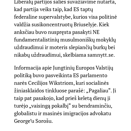
Liberalų partijos šalies suvažiavime nutarta,
kad partija veiks taip, kad ES taptų
federaline supervalstybe, kurios visa politinė
valdžia susikoncentruotų Briuselyje. Kiek
anksčiau buvo nuspręsta pasakyti NE
fundamentalistinių musulmoniškų mokyklų
uždraudimui ir moteris slepiančių burkų bei
nikabų uždraudimui, skelbiama
samnytt.se
.
Informacija apie Jungtinių Europos Valstijų
politiką buvo pasveikinta ES parlamento
narės Cecilijos Wikstriom, kuri socialinės
žiniasklaidos tinkluose parašė: „Pagaliau“. Ji
taip pat pasakojo, kad prieš keletą dienų ji
turėjo „vaisingą pokalbį“ su bendraminčiu,
globalistu ir masinės imigracijos advokatu
George’u Sorošu.