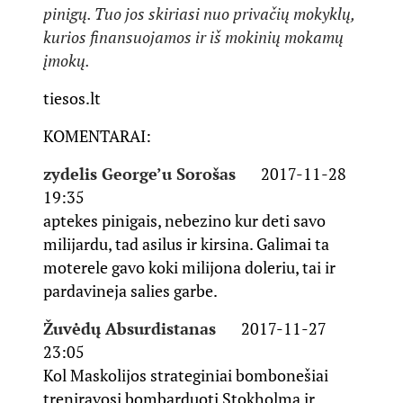
pinigų. Tuo jos skiriasi nuo privačių mokyklų,
kurios finansuojamos ir iš mokinių mokamų
įmokų.
tiesos.lt
KOMENTARAI:
zydelis George’u Sorošas
2017-11-28
19:35
aptekes pinigais, nebezino kur deti savo
milijardu, tad asilus ir kirsina. Galimai ta
moterele gavo koki milijona doleriu, tai ir
pardavineja salies garbe.
Žuvėdų Absurdistanas
2017-11-27
23:05
Kol Maskolijos strateginiai bombonešiai
treniravosi bombarduoti Stokholmą ir