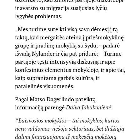
ir svarsto su migracija susijusias lyčių
lygybės problemas.
„Mes turime sutelkti visą savo dėmesį į tą
faktą, kad mergaitės ateina į priešmokyklinę
grupę ir pradinę mokyklą su šydu, – padarė
išvadą Nylander ir čia pat pridūrė: – Turime
partijoje tęsti intensyvią diskusiją ir apie
konfesinius elementus mokykloje, ir apie tai,
kaip suprantama garbės kultūra, ir
paralelinės visuomenės.
Pagal Matso Dagerlindo
pateiktą
informaciją
parengė
Daiva Jakubonienė
* Laisvosios mokyklos – tai mokyklos, kurios
nėra valdomos viešojo sektoriaus, bet didžiąja
dalimi finansuojama iš mokesčių mokėtojų