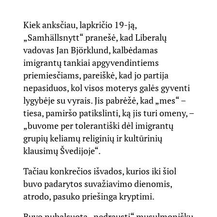
Kiek anksčiau, lapkričio 19-ją,
„Samhällsnytt“ pranešė, kad Liberalų
vadovas Jan Björklund, kalbėdamas
imigrantų tankiai apgyvendintiems
priemiesčiams, pareiškė, kad jo partija
nepasiduos, kol visos moterys galės gyventi
lygybėje su vyrais. Jis pabrėžė, kad „mes“ –
tiesa, pamiršo patikslinti, ką jis turi omeny, –
„buvome per tolerantiški dėl imigrantų
grupių keliamų religinių ir kultūrinių
klausimų Švedijoje“.
Tačiau konkrečios išvados, kurios iki šiol
buvo padarytos suvažiavimo dienomis,
atrodo, pasuko priešinga kryptimi.
Buvo nubalsuota „nedrausti“ musulmoniškų