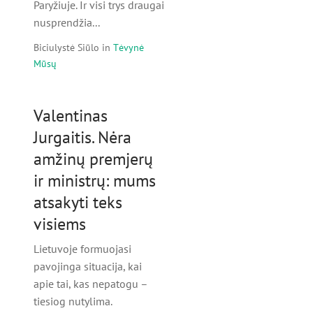
Paryžiuje. Ir visi trys draugai
nusprendžia...
Biciulystė Siūlo
in
Tėvynė
Mūsų
Valentinas
Jurgaitis. Nėra
amžinų premjerų
ir ministrų: mums
atsakyti teks
visiems
Lietuvoje formuojasi
pavojinga situacija, kai
apie tai, kas nepatogu –
tiesiog nutylima.