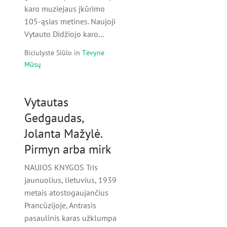
karo muziejaus įkūrimo
105-ąsias metines. Naujoji
Vytauto Didžiojo karo...
Biciulystė Siūlo
in
Tėvynė
Mūsų
Vytautas
Gedgaudas,
Jolanta Mažylė.
Pirmyn arba mirk
NAUJOS KNYGOS Tris
jaunuolius, lietuvius, 1939
metais atostogaujančius
Prancūzijoje, Antrasis
pasaulinis karas užklumpa