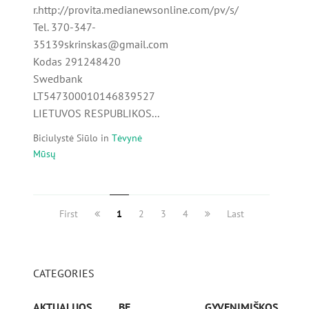
r.http://provita.medianewsonline.com/pv/s/
Tel. 370-347-
35139skrinskas@gmail.com
Kodas 291248420
Swedbank
LT547300010146839527
LIETUVOS RESPUBLIKOS...
Biciulystė Siūlo
in
Tėvynė
Mūsų
First
1
2
3
4
Last
CATEGORIES
AKTUALIJOS
BE
GYVENIMIŠKOS