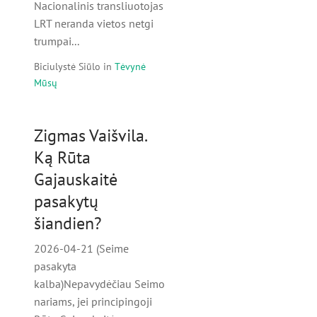
Nacionalinis transliuotojas
LRT neranda vietos netgi
trumpai...
Biciulystė Siūlo
in
Tėvynė
Mūsų
Zigmas Vaišvila.
Ką Rūta
Gajauskaitė
pasakytų
šiandien?
2026-04-21 (Seime
pasakyta
kalba)Nepavydėčiau Seimo
nariams, jei principingoji