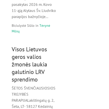
pasakytas 2026 m. Kovo
11-ąją Alytaus Šv. Liudviko
parapijos bažnyčioje...
Biciulystė Siūlo
in
Tėvynė
Mūsų
Visos Lietuvos
geros valios
žmonės laukia
galutinio LRV
sprendimo
ŠĖTOS ŠVENČIAUSIOSIOS
TREJYBĖS
PARAPIJALakštingalų g. 2,
Šėta, LT- 58127 Kėdainių