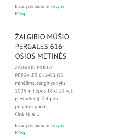
Biciulystė Siūlo
in
Tėvynė
Mūsų
ŽALGIRIO MŪŠIO
PERGALĖS 616-
OSIOS METINĖS
ŽALGIRIO MŪŠIO
PERGALĖS 616-OSIOS
minėjimą, renginys vyks
2026 m liepos 18 d. 13 val.
(šeštadienį) Žalgirio
pergalės parke,
Cinkiškiai,...
Biciulystė Siūlo
in
Tėvynė
Mūsų