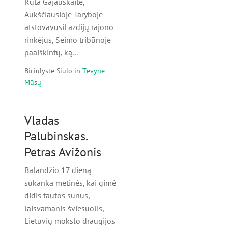
Rūta Gajauskaitė,
Aukščiausioje Taryboje
atstovavusiLazdijų rajono
rinkėjus, Seimo tribūnoje
paaiškintų, ką...
Biciulystė Siūlo
in
Tėvynė
Mūsų
Vladas
Palubinskas.
Petras Avižonis
Balandžio 17 dieną
sukanka metinės, kai gimė
didis tautos sūnus,
laisvamanis šviesuolis,
Lietuvių mokslo draugijos