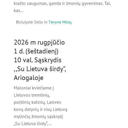
krašto saugumas, gamta ir žmonių gyvenimas. Tai,
kas...
Biciulystė Siūlo
in
Tėvynė Mūsų
2026 m rugpjūčio
1 d. (šeštadienį)
10 val. Sąskrydis
,,Su Lietuva širdy”,
Ariogaloje
Maloniai kviečiame į
Lietuvos tremtinių,
politinių kalinių, Laisvės
kovų dalyvių ir visų Lietuvą
mylinčių žmonių sąskrydį
„Su Lietuva širdy“,...