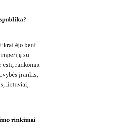
espublika?
tikrai ėjo bent
 imperiją su
ar estų rankomis.
ovybės įrankis,
, lietuviai,
eimo rinkimai