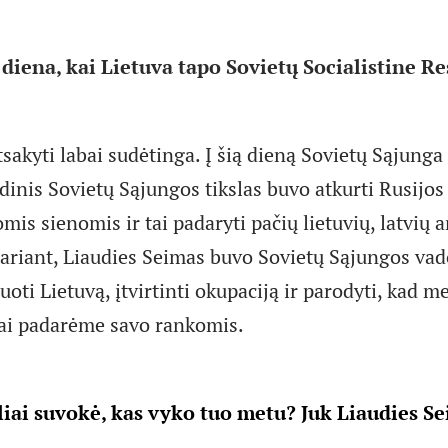
 diena, kai Lietuva tapo Sovietų Socialistine R
sakyti labai sudėtinga. Į šią dieną Sovietų Sąjunga 
dinis Sovietų Sąjungos tikslas buvo atkurti Rusijos
is sienomis ir tai padaryti pačių lietuvių, latvių 
 tariant, Liaudies Seimas buvo Sovietų Sąjungos vad
oti Lietuvą, įtvirtinti okupaciją ir parodyti, kad mes
, tai padarėme savo rankomis.
iai suvokė, kas vyko tuo metu? Juk Liaudies S