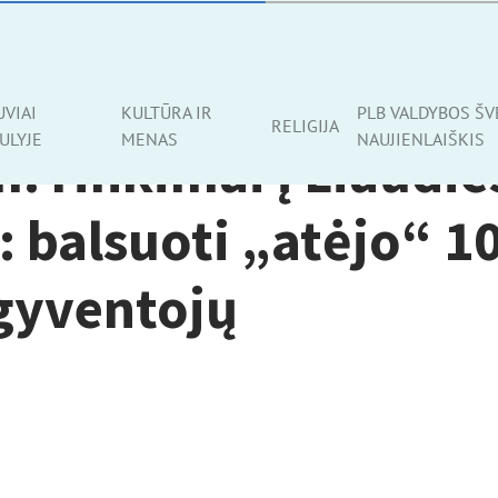
UVIAI
KULTŪRA IR
PLB VALDYBOS ŠV
RELIGIJA
ULYJE
MENAS
NAUJIENLAIŠKIS
. rinkimai į Liaudie
 balsuoti „atėjo“ 1
 gyventojų