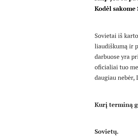
Kodėl sakome S
Sovietai iš kar
liaudiškumą ir 
darbuose yra pr
oficialiai tuo 
daugiau nebėr, 
Kurį terminą g
Sovietų.