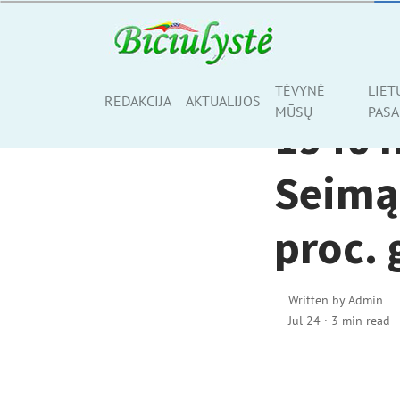
TĖVYNĖ MŪSŲ
TĖVYNĖ
LIET
Share
REDAKCIJA
AKTUALIJOS
MŪSŲ
PASA
1940 m
Seimą:
proc.
Written by
Admin
Jul 24
·
3 min read