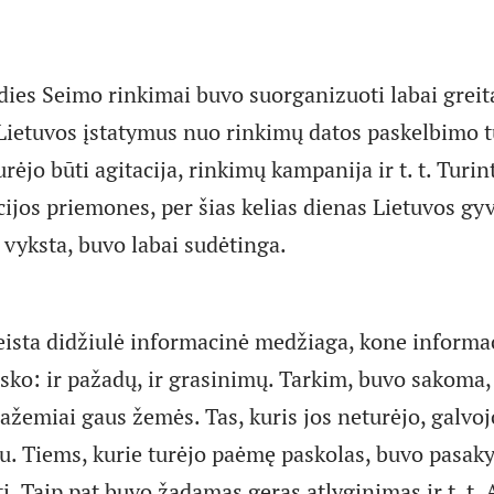
dies Seimo rinkimai buvo suorganizuoti labai greita
 Lietuvos įstatymus nuo rinkimų datos paskelbimo tu
urėjo būti agitacija, rinkimų kampanija ir t. t. Turi
jos priemones, per šias kelias dienas Lietuvos g
 vyksta, buvo labai sudėtinga.
eista didžiulė informacinė medžiaga, kone informac
sko: ir pažadų, ir grasinimų. Tarkim, buvo sakoma, 
žemiai gaus žemės. Tas, kuris jos neturėjo, galvojo
u. Tiems, kurie turėjo paėmę paskolas, buvo pasaky
i. Taip pat buvo žadamas geras atlyginimas ir t. t.