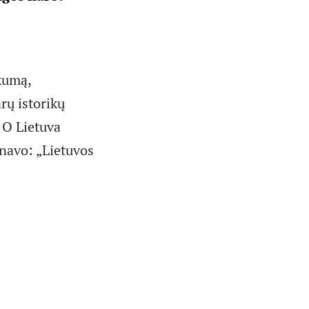
škumą,
rų istorikų
 O Lietuva
inavo: „Lietuvos