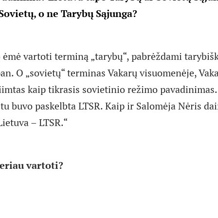
ovietų, o ne Tarybų Sąjunga?
to ėmė vartoti terminą „tarybų“, pabrėždami tarybi
pan. O „sovietų“ terminas Vakarų visuomenėje, Vaka
iimtas kaip tikrasis sovietinio režimo pavadinimas.
metu buvo paskelbta LTSR. Kaip ir Salomėja Nėris da
Lietuva – LTSR.“
eriau vartoti?