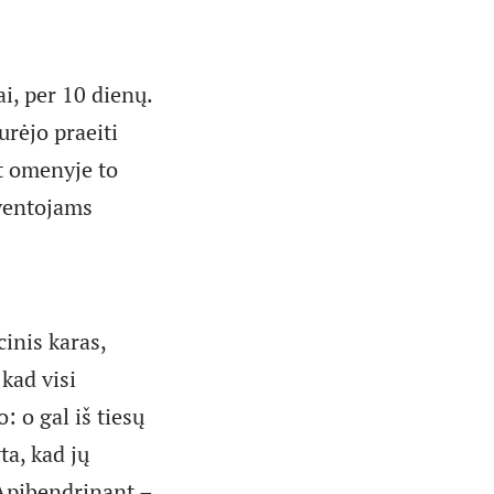
i, per 10 dienų.
rėjo praeiti
nt omenyje to
yventojams
inis karas,
kad visi
: o gal iš tiesų
ta, kad jų
 Apibendrinant –