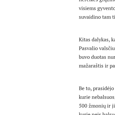
visiems gyvento
suvaidino tam t
Kitas dalykas, k
Pasvalio valsčiu
buvo duotas nur
mažaraštis ir p
Be to, prasidėjo
kurie nebalsuos,
500 žmonių ir ji
kurie neis balsu