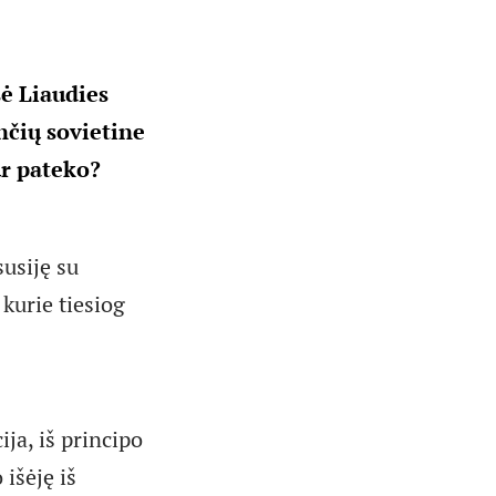
ė Liaudies
nčių sovietine
ur pateko?
susiję su
kurie tiesiog
ija, iš principo
 išėję iš