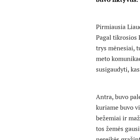
Pirmiausia Liau
Pagal tikrosios
trys mėnesiai, t
meto komunikaci
susigaudyti, kas
Antra, buvo pal
kuriame buvo vi
bežemiai ir maža
tos žemės gausi
nereikės grąžint