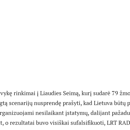
įvykę rinkimai į Liaudies Seimą, kurį sudarė 79 žm
tą scenarijų nusprendę prašyti, kad Lietuva būtų p
rganizuojami nesilaikant įstatymų, dalijant pažadu
t, o rezultatai buvo visiškai sufalsifikuoti, LRT RA