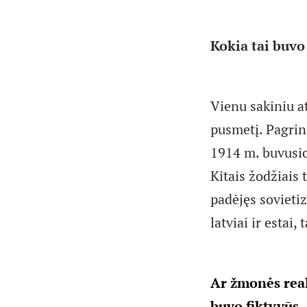
Kokia tai buvo
Vienu sakiniu at
pusmetį. Pagrin
1914 m. buvusiom
Kitais žodžiais
padėjęs sovietizu
latviai ir estai
Ar žmonės real
buvo fiktyvūs.