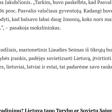
as Jakubčionis. „Tarkim, buvo paskelbta, kad Pasval
106 proc. Pasvalio valsčiaus gyventojų. Kadangi buv
yti, kad balsavo labai daug žmonių, koks nors maž
.“, – pasakoja mokslininkas.
žodžiais, marionetinis Liaudies Seimas iš tikrųjų b
ės įrankis, padėjęs sovietizuoti Lietuvą, įtvirtinti
s, lietuviai, latviai ir estai, tai padarėme savo ran
vadinimu? Lietuva tapo Tarybų ar Sovietų Sąju