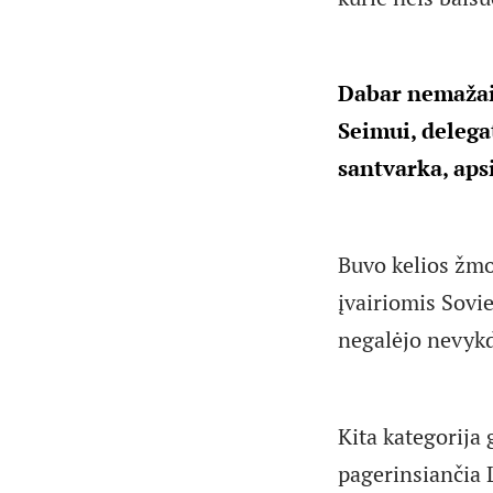
Dabar nemažai
Seimui, delega
santvarka, aps
Buvo kelios žmon
įvairiomis Sovie
negalėjo nevykd
Kita kategorija g
pagerinsiančia L