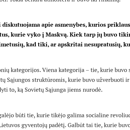
 diskutuojama apie asmenybes, kurios priklaus
tus, kurie vyko į Maskvą. Kiek tarp jų buvo tiki
imetusių, kad tiki, ar apskritai nesupratusių, k
ių kategorijos. Viena kategorija – tie, kurie buvo 
tų Sąjungos struktūromis, kurie buvo užverbuoti ir 
yti to, ką Sovietų Sąjunga jiems nurodė.
alėjo būti tie, kurie tikėjo galima socialine revoliuc
ietuvos gyventojų padėtį. Galbūt tai tie, kurie buvo