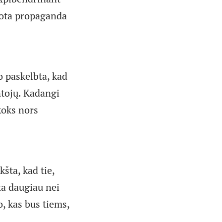
abota propaganda
o paskelbta, kad
ntojų. Kadangi
koks nors
kšta, kad tie,
ta daugiau nei
o, kas bus tiems,