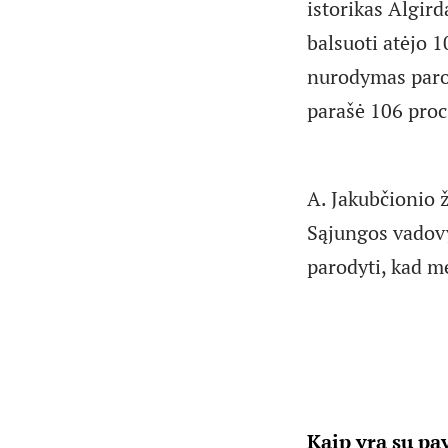
istorikas Algird
balsuoti atėjo 
nurodymas parod
parašė 106 proc
A. Jakubčionio 
Sąjungos vadovyb
parodyti, kad me
Kaip yra su pa