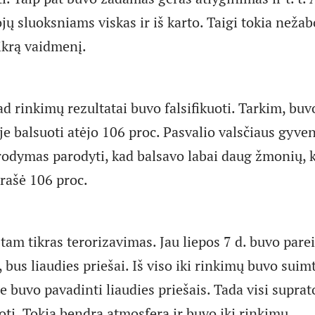
jų sluoksniams viskas ir iš karto. Taigi tokia než
ikrą vaidmenį.
ad rinkimų rezultatai buvo falsifikuoti. Tarkim, buv
je balsuoti atėjo 106 proc. Pasvalio valsčiaus gyve
odymas parodyti, kad balsavo labai daug žmonių, 
arašė 106 proc.
 tam tikras terorizavimas. Jau liepos 7 d. buvo parei
 bus liaudies priešai. Iš viso iki rinkimų buvo suim
e buvo pavadinti liaudies priešais. Tada visi suprat
oti. Tokia bendra atmosfera ir buvo iki rinkimų.