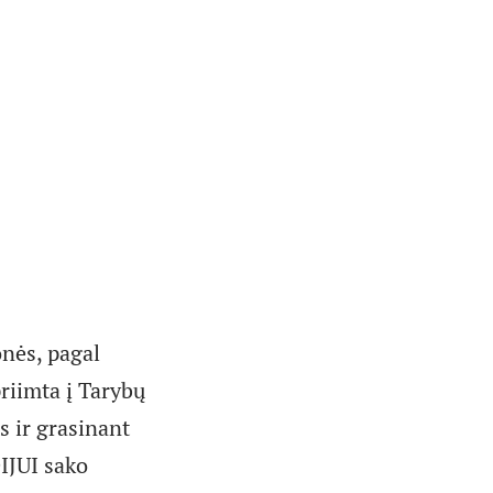
onės, pagal
riimta į Tarybų
s ir grasinant
DIJUI sako