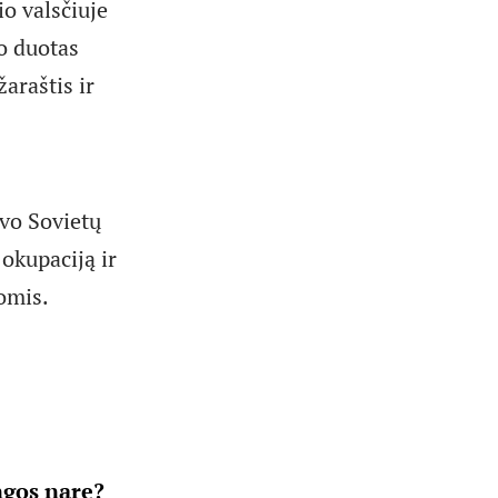
io valsčiuje
o duotas
araštis ir
uvo Sovietų
 okupaciją ir
komis.
ngos nare?