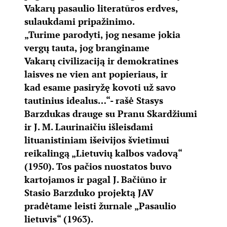
Vakarų pasaulio literatūros erdves,
sulaukdami pripažinimo.
„Turime parodyti, jog nesame jokia
vergų tauta, jog branginame
Vakarų civilizaciją ir demokratines
laisves ne vien ant popieriaus, ir
kad esame pasiryžę kovoti už savo
tautinius idealus…“- rašė Stasys
Barzdukas drauge su Pranu Skardžiumi
ir J. M. Laurinaičiu išleisdami
lituanistiniam išeivijos švietimui
reikalingą „Lietuvių kalbos vadovą“
(1950). Tos pačios nuostatos buvo
kartojamos ir pagal J. Bačiūno ir
Stasio Barzduko projektą JAV
pradėtame leisti žurnale „Pasaulio
lietuvis“ (1963).