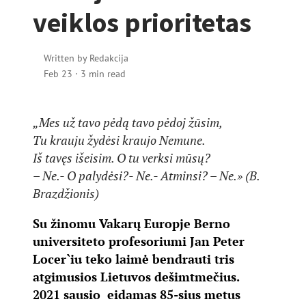
veiklos prioritetas
Written by
Redakcija
Feb 23
·
3 min read
„Mes už tavo pėdą tavo pėdoj žūsim,
Tu krauju žydėsi kraujo Nemune.
Iš tavęs išeisim. O tu verksi mūsų?
– Ne.- O palydėsi?- Ne.- Atminsi? – Ne.» (B.
Brazdžionis)
Su žinomu Vakarų Europje Berno
universiteto profesoriumi Jan Peter
Locer`iu teko laimė bendrauti tris
atgimusios Lietuvos dešimtmečius.
2021 sausio eidamas 85-sius metus