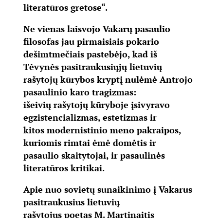
literatūros gretose“.
Ne vienas laisvojo Vakarų pasaulio
filosofas jau pirmaisiais pokario
dešimtmečiais pastebėjo, kad iš
Tėvynės pasitraukusiųjų lietuvių
rašytojų kūrybos kryptį nulėmė Antrojo
pasaulinio karo tragizmas:
išeivių rašytojų kūryboje įsivyravo
egzistencializmas, estetizmas ir
kitos modernistinio meno pakraipos,
kuriomis rimtai ėmė domėtis ir
pasaulio skaitytojai, ir pasaulinės
literatūros kritikai.
Apie nuo sovietų sunaikinimo į Vakarus
pasitraukusius lietuvių
rašytojus poetas M. Martinaitis