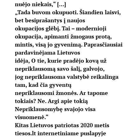
nuėjo niekais,“ […]
„Tada buvom okupuoti. Šiandien laisvi,
bet besiprašantys į naujos
okupacijos glėbį. Tai – modernioji
okupacija, apimanti žmogaus protą,
mintis, visą jo gyvenimą. Paprasčiausiai
pardavinėjama Lietuvos
idėja, O tie, kurie pradėjo kovą už
nepriklausomą savo šalį, galvojo,
jog nepriklausoma valstybė reikalinga
tam, kad čia gyventų
nepriklausomi žmonės. Ar tapome
tokiais? Ne. Argi apie tokią
Nepriklausomybę svajojo visa
visuomenė.“
Kitas Lietuvos patriotas 2020 metis
tiesos.lt internetiniame puslapyje