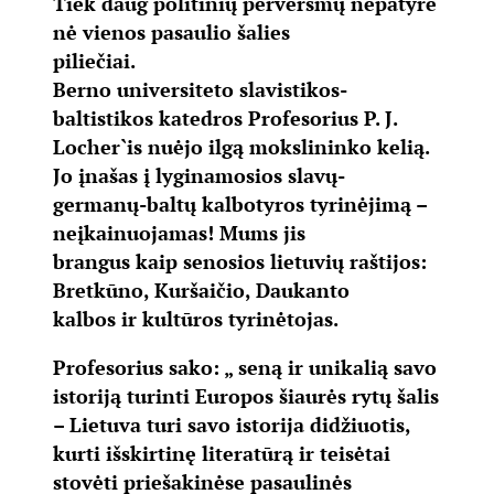
Tiek daug politinių perversmų nepatyrė
nė vienos pasaulio šalies
piliečiai.
Berno universiteto slavistikos-
baltistikos katedros Profesorius P. J.
Locher`is nuėjo ilgą mokslininko kelią.
Jo įnašas į lyginamosios slavų-
germanų-baltų kalbotyros tyrinėjimą –
neįkainuojamas! Mums jis
brangus kaip senosios lietuvių raštijos:
Bretkūno, Kuršaičio, Daukanto
kalbos ir kultūros tyrinėtojas.
Profesorius sako: „ seną ir unikalią savo
istoriją turinti Europos šiaurės rytų šalis
– Lietuva turi savo istorija didžiuotis,
kurti išskirtinę literatūrą ir teisėtai
stovėti priešakinėse pasaulinės