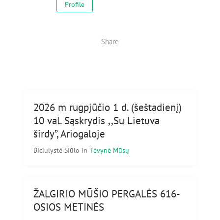
Profile
Share
2026 m rugpjūčio 1 d. (šeštadienį)
10 val. Sąskrydis ,,Su Lietuva
širdy”, Ariogaloje
Biciulystė Siūlo
in
Tėvynė Mūsų
ŽALGIRIO MŪŠIO PERGALĖS 616-
OSIOS METINĖS