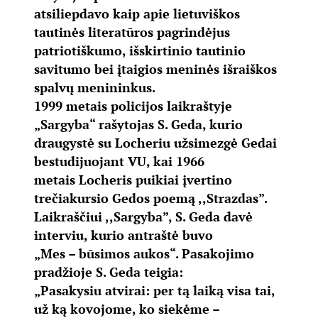
atsiliepdavo kaip apie lietuviškos
tautinės literatūros pagrindėjus
patriotiškumo, išskirtinio tautinio
savitumo bei įtaigios meninės išraiškos
spalvų menininkus.
1999 metais policijos laikraštyje
„Sargyba“ rašytojas S. Geda, kurio
draugystė su Locheriu užsimezgė Gedai
bestudijuojant VU, kai 1966
metais Locheris puikiai įvertino
trečiakursio Gedos poemą ,,Strazdas”.
Laikraščiui ,,Sargyba”, S. Geda davė
interviu, kurio antraštė buvo
„Mes – būsimos aukos“. Pasakojimo
pradžioje S. Geda teigia:
„Pasakysiu atvirai: per tą laiką visa tai,
už ką kovojome, ko siekėme –