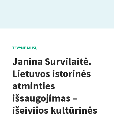
TĖVYNĖ MŪSŲ
Janina Survilaitė.
Lietuvos istorinės
atminties
išsaugojimas –
išeivijos kultūrinės