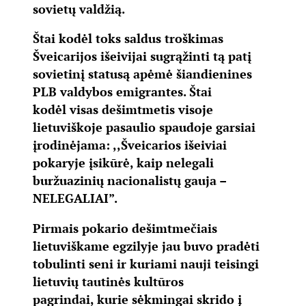
sovietų valdžią.
Štai kodėl toks saldus troškimas
Šveicarijos išeivijai sugrąžinti tą patį
sovietinį statusą apėmė šiandienines
PLB valdybos emigrantes. Štai
kodėl visas dešimtmetis visoje
lietuviškoje pasaulio spaudoje garsiai
įrodinėjama: ,,Šveicarios išeiviai
pokaryje įsikūrė, kaip nelegali
buržuazinių nacionalistų gauja –
NELEGALIAI”.
Pirmais pokario dešimtmečiais
lietuviškame egzilyje jau buvo pradėti
tobulinti seni ir kuriami nauji teisingi
lietuvių tautinės kultūros
pagrindai, kurie sėkmingai skrido į