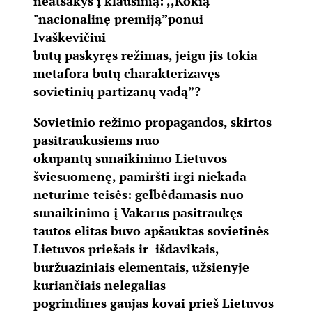
neatsakys į klausimą: ,,Kokią
"nacionalinę premiją”ponui
Ivaškevičiui
būtų paskyręs režimas, jeigu jis tokia
metafora būtų charakterizavęs
sovietinių partizanų vadą”?
Sovietinio režimo propagandos, skirtos
pasitraukusiems nuo
okupantų sunaikinimo Lietuvos
šviesuomenę, pamiršti irgi niekada
neturime teisės: gelbėdamasis nuo
sunaikinimo į Vakarus pasitraukęs
tautos elitas buvo apšauktas sovietinės
Lietuvos priešais ir išdavikais,
buržuaziniais elementais, užsienyje
kuriančiais nelegalias
pogrindines gaujas kovai prieš Lietuvos