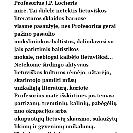
Profesorius J.P. Locheris
mirė.
Tai didelė netektis lietuviškos
literatūros sklaidos baruose
visame pasaulyje, nes Profesorius gerai
pažino pasaulio
mokslininkus-baltistus, dalindavosi su
jais patirtimis baltistikos
moksle, neblogai kalbėjo lietuviškai…
Netekome širdingo aktyvaus
lietuviškos kultūros rėmėjo, užtarėjo,
skatintojo pamilti mūsų
unikaliąją literatūrą, kurioje
Profesorius matė išskirtines jos temas:
partizanų, tremtinių, kalinių, pabėgėlių
nuo okupacijos arba
okupuotųjų lietuvių skausmo, sulaužytų
likimų ir gyvenimų unikalumą.