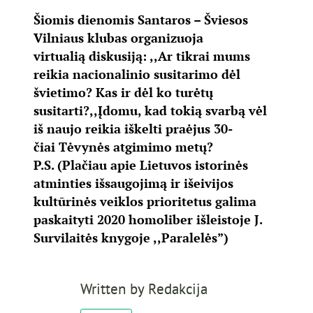
Šiomis dienomis Santaros – Šviesos
Vilniaus klubas organizuoja
virtualią diskusiją: ,,Ar tikrai mums
reikia nacionalinio susitarimo dėl
švietimo? Kas ir dėl ko turėtų
susitarti?,,Įdomu, kad tokią svarbą vėl
iš naujo reikia iškelti praėjus 30-
čiai Tėvynės atgimimo metų?
P.S. (Plačiau apie Lietuvos istorinės
atminties išsaugojimą ir išeivijos
kultūrinės veiklos prioritetus galima
paskaityti 2020 homoliber išleistoje J.
Survilaitės knygoje ,,Paralelės”)
Written by
Redakcija