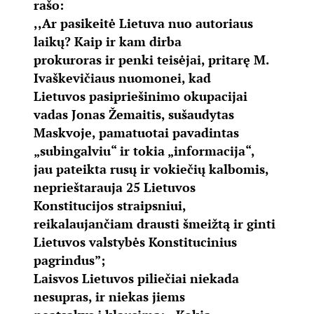
rašo:
,,Ar pasikeitė Lietuva nuo autoriaus
laikų? Kaip ir kam dirba
prokuroras ir penki teisėjai, pritarę M.
Ivaškevičiaus nuomonei, kad
Lietuvos pasipriešinimo okupacijai
vadas Jonas Žemaitis, sušaudytas
Maskvoje, pamatuotai pavadintas
„subingalviu“ ir tokia „informacija“,
jau pateikta rusų ir vokiečių kalbomis,
neprieštarauja 25 Lietuvos
Konstitucijos straipsniui,
reikalaujančiam drausti šmeižtą ir ginti
Lietuvos valstybės Konstitucinius
pagrindus”;
Laisvos Lietuvos piliečiai niekada
nesupras, ir niekas jiems