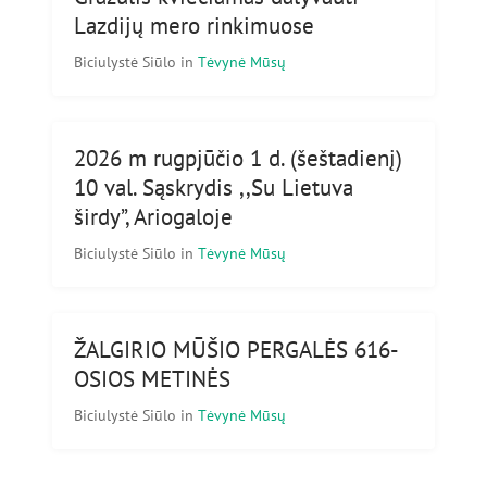
Lazdijų mero rinkimuose
Biciulystė Siūlo
in
Tėvynė Mūsų
2026 m rugpjūčio 1 d. (šeštadienį)
10 val. Sąskrydis ,,Su Lietuva
širdy”, Ariogaloje
Biciulystė Siūlo
in
Tėvynė Mūsų
ŽALGIRIO MŪŠIO PERGALĖS 616-
OSIOS METINĖS
Biciulystė Siūlo
in
Tėvynė Mūsų