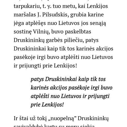
tarpukariu, t. y. tuo metu, kai Lenkijos
maršalas J. Pilsudskis, grubia karine
jėga atplėšęs nuo Lietuvos jos senąją
sostinę Vilnių, buvo paskelbtas
Druskininkų garbės piliečiu, patys
Druskininkai kaip tik tos karinės akcijos
pasėkoje irgi buvo atplėšti nuo Lietuvos
ir prijungti prie Lenkijos!
patys Druskininkai kaip tik tos
karinės akcijos pasėkoje irgi buvo
atplėšti nuo Lietuvos ir prijungti
prie Lenkijos!
Ir štai už tokį „nuopelną” Druskininkų
savivaldybė kartu su meru siekia