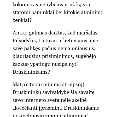
kokioms asmenybėms ir už ką yra
statomi paminklai bei kitokie atminimo
ženklai?
Antra: galimas daiktas, kad maršalas
Pilsudskis, Lietuvai ir lietuviams apie
save palikęs pačius nemaloniausius,
bjauriausius prisiminimus, sugebėjo
kažkuo ypatingu nusipelnyti
Druskininkams?
Mat, (cituoju minimą straipsnį)
Druskininkų savivaldybė šią savaitę
savo interneto svetainėje skelbė
„kviečianti įprasminti Druskininkams
nusipelniusių žmonių atminimą“.