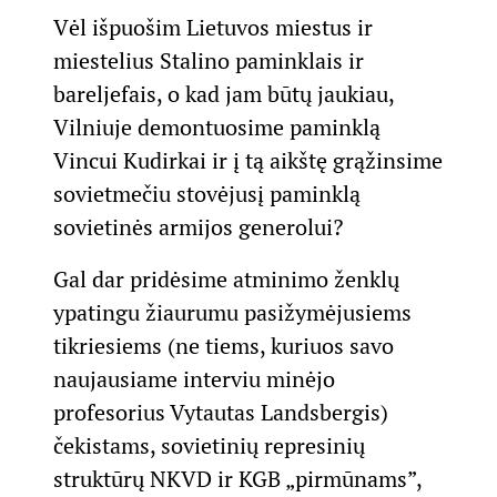
Vėl išpuošim Lietuvos miestus ir
miestelius Stalino paminklais ir
bareljefais, o kad jam būtų jaukiau,
Vilniuje demontuosime paminklą
Vincui Kudirkai ir į tą aikštę grąžinsime
sovietmečiu stovėjusį paminklą
sovietinės armijos generolui?
Gal dar pridėsime atminimo ženklų
ypatingu žiaurumu pasižymėjusiems
tikriesiems (ne tiems, kuriuos savo
naujausiame interviu minėjo
profesorius Vytautas Landsbergis)
čekistams, sovietinių represinių
struktūrų NKVD ir KGB „pirmūnams”,