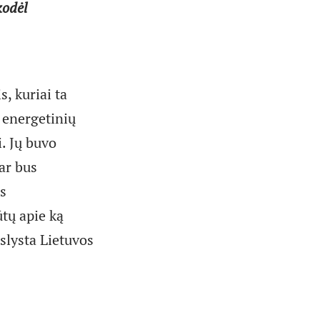
kodėl
s, kuriai ta
, energetinių
. Jų buvo
bar bus
us
ūtų apie ką
 slysta Lietuvos