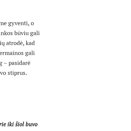
me gyventi, o
nkos būviu gali
ių atrodė, kad
permainos gali
g – pasidarė
vo stiprus.
ie iki šiol buvo