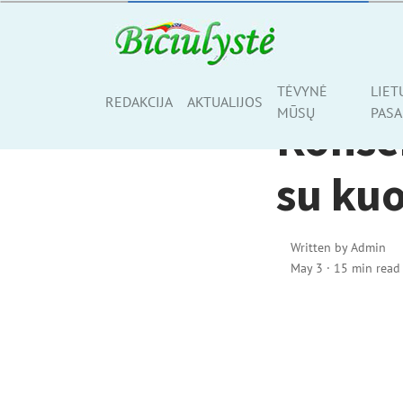
TĖVYNĖ MŪSŲ
TĖVYNĖ
LIET
Share
REDAKCIJA
AKTUALIJOS
MŪSŲ
PASA
Konser
su kuo
Written by
Admin
May 3
·
15 min read