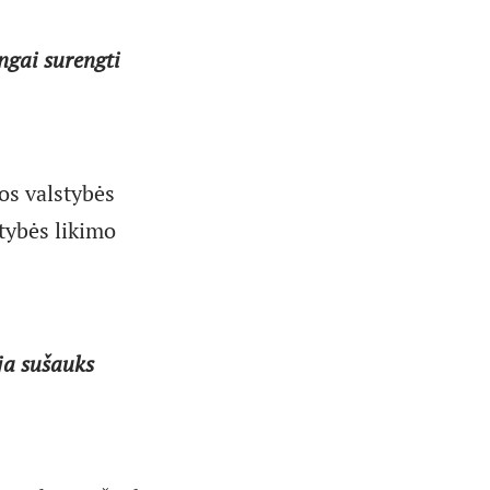
ngai surengti
vos valstybės
stybės likimo
ja sušauks