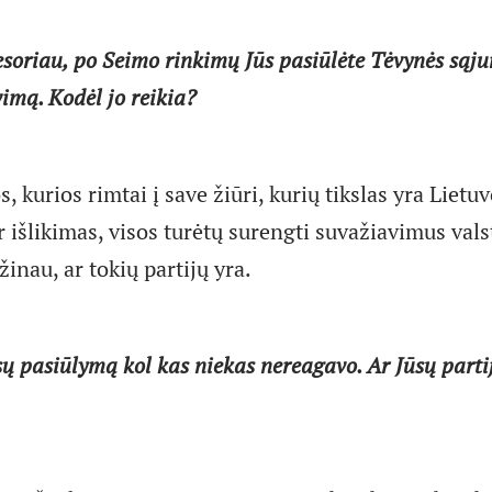
soriau, po Seimo rinkimų Jūs pasiūlėte Tėvynės sąju
vimą. Kodėl jo reikia?
s, kurios rimtai į save žiūri, kurių tikslas yra Lietu
r išlikimas, visos turėtų surengti suvažiavimus val
inau, ar tokių partijų yra.
sų pasiūlymą kol kas niekas nereagavo. Ar Jūsų parti