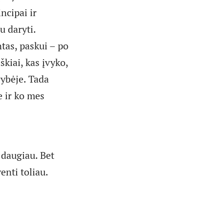
ncipai ir
u daryti.
tas, paskui – po
kiai, kas įvyko,
vybėje. Tada
e ir ko mes
 daugiau. Bet
enti toliau.