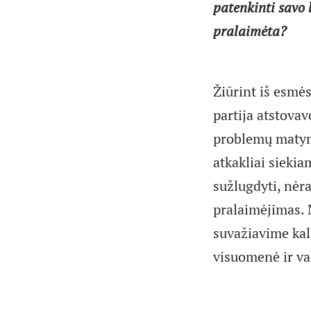
patenkinti savo 
pralaimėta?
Žiūrint iš esmės
partija atstovav
problemų matym
atkakliai siekia
sužlugdyti, nėra
pralaimėjimas. N
suvažiavime kalb
visuomenė ir va