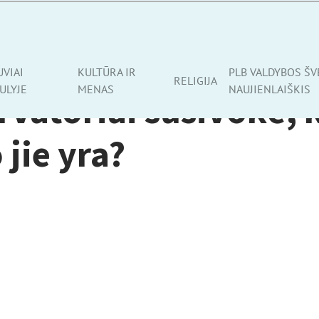
UVIAI
KULTŪRA IR
PLB VALDYBOS ŠV
RELIGIJA
ULYJE
MENAS
NAUJIENLAIŠKIS
vatoriai susivokė, k
 jie yra?