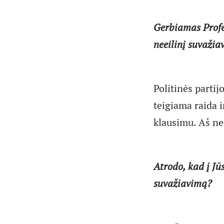
Gerbiamas Profe
neeilinį suvažia
Politinės partijo
teigiama raida i
klausimu. Aš než
Atrodo, kad į Jū
suvažiavimą?