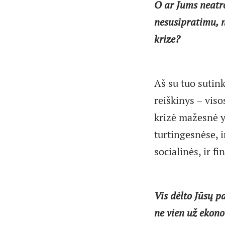
O ar Jums neatro
nesusipratimu, ne
krize?
Aš su tuo sutink
reiškinys – viso
krizė mažesnė yr
turtingesnėse, i
socialinės, ir fi
Vis dėlto Jūsų p
ne vien už ekono