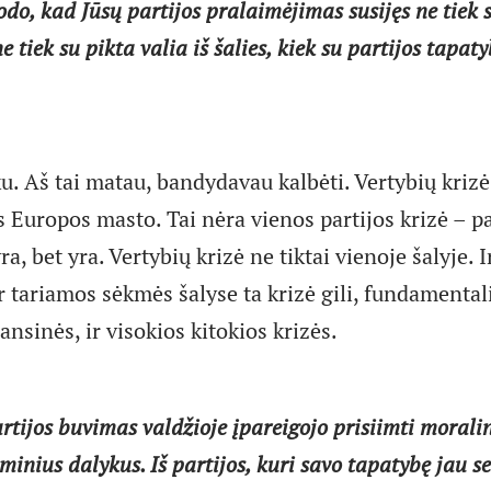
do, kad Jūsų partijos pralaimėjimas susijęs ne tiek 
 tiek su pikta valia iš šalies, kiek su partijos tapaty
u. Aš tai matau, bandydavau kalbėti. Vertybių krizė
s Europos masto. Tai nėra vienos partijos krizė – pa
a, bet yra. Vertybių krizė ne tiktai vienoje šalyje. 
r tariamos sėkmės šalyse ta krizė gili, fundamentali,
nansinės, ir visokios kitokios krizės.
artijos buvimas valdžioje įpareigojo prisiimti moral
minius dalykus. Iš partijos, kuri savo tapatybę jau s