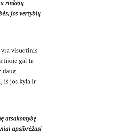
su rinkėjų
bės, jos vertybių
 yra visuotinis
rtijoje gal ta
Ir daug
 iš jos kyla ir
inę atsakomybę
eniai apsibrėžusi