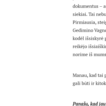
dokumentus – ap
siekiai. Tai neb
Pirmiausia, ste
Gedimino Vagnori
kodėl išsiskyrė
reikėjo išsiaiš
norime iš mums 
Manau, kad tai 
gali būti ir ki
Panašu, kad jau