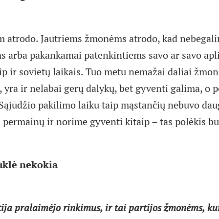
m atrodo. Jautriems žmonėms atrodo, kad nebegali
s arba pakankamai patenkintiems savo ar savo apli
aip ir sovietų laikais. Tuo metu nemažai daliai žmon
 yra ir nelabai gerų dalykų, bet gyventi galima, o 
. Sąjūdžio pakilimo laiku taip mąstančių nebuvo dau
a permainų ir norime gyventi kitaip – tas polėkis bu
klė nekokia
ija pralaimėjo rinkimus, ir tai partijos žmonėms, kur