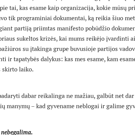
ie tai, kas esame kaip organizacija, kokie mūsų pri
uvo tik programiniai dokumentai, ką reikia šiuo met
igiant partiją priimtas manifesto pobūdžio dokumen
aus sukeltos krizės, kai mums reikėjo įvardinti aiš
 pažiūros su įtakinga grupe buvusioje partijos vado
kinti ir tapatybės dalykus: kas mes esame, kam esam
skirto laiko.
padaryti dabar reikalinga ne mažiau, galbūt net dar
tokių manymų – kad gyvename neblogai ir galime gyv
 nebegalima.