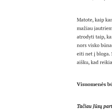
Matote, kaip ka
mažiau jautriem
atrodyti taip, k
nors visko būna,
eiti net į bloga
aišku, kad reiki
Visuomenės bū
Tačiau Jūsų part