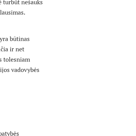
ė turbūt nešauks
klausimas.
yra būtinas
čia ir net
s tolesniam
tijos vadovybės
apatybės