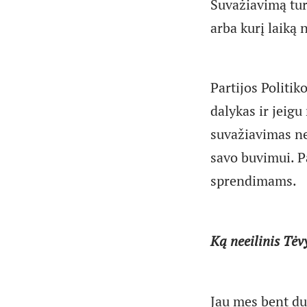
Suvažiavimą tur
arba kurį laiką 
Partijos Politi
dalykas ir jeigu
suvažiavimas ne
savo buvimui. P
sprendimams.
Ką neeilinis Tėv
Jau mes bent du 