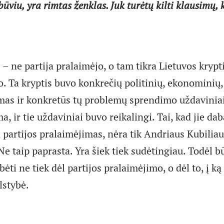
būviu, yra rimtas ženklas. Juk turėtų kilti klausimų, 
 – ne partija pralaimėjo, o tam tikra Lietuvos krypti
o. Ta kryptis buvo konkrečių politinių, ekonominių
as ir konkretūs tų problemų sprendimo uždaviniai
ma, ir tie uždaviniai buvo reikalingi. Tai, kad jie da
 partijos pralaimėjimas, nėra tik Andriaus Kubilia
e taip paprasta. Yra šiek tiek sudėtingiau. Todėl b
ėti ne tiek dėl partijos pralaimėjimo, o dėl to, į ką
lstybė.