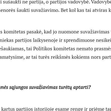
i sušaukti ne partija, o partijos vadovybė. Vadovyb
nenorės šaukti suvažiavimo. Bet kol kas tai atviras 
kos komitetas pasakė, kad jo nuomone suvažiavimas 
 niekas partijos laikysenoje ir sprendimuose nesikei
šaukiamas, tai Politikos komitetas nemato prasmė
amatysime, ar tai turės reikšmės kokiems nors par
ynės sąjungos suvažiavimas turėtų aptarti?
kartus partijos istorijoje esame rengę ir priėmę t