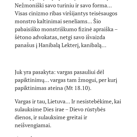
Nežmoniški savo turiniu ir savo forma…
Visas cinizmo ribas viršijantys teisėsaugos
monstro kaltinimai seneliams… Šio
pabaisiško monstriškumo fizinė apraiška –
šėtono advokatas, netgi savo išvaizda
panašus į Hanibalą Lekterį, kanibalą…
Juk yra pasakyta: vargas pasauliui dėl
papiktinimų… vargas tam žmogui, per kurį
papiktinimas ateina (Mt 18.10).
Vargas ir tau, Lietuva… Ir nesistebėkime, kai
sulauksime Dies irae – Dievo rūstybės
dienos, ir sulauksime greitai ir
neišvengiamai.