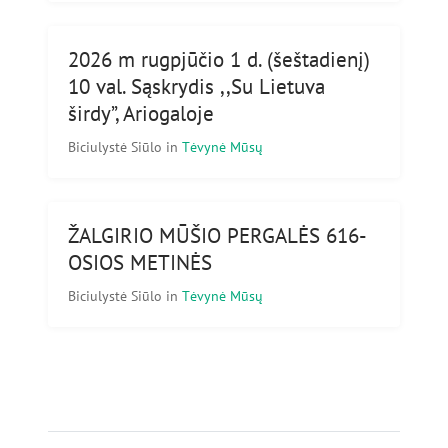
2026 m rugpjūčio 1 d. (šeštadienį)
10 val. Sąskrydis ,,Su Lietuva
širdy”, Ariogaloje
Biciulystė Siūlo
in
Tėvynė Mūsų
ŽALGIRIO MŪŠIO PERGALĖS 616-
OSIOS METINĖS
Biciulystė Siūlo
in
Tėvynė Mūsų