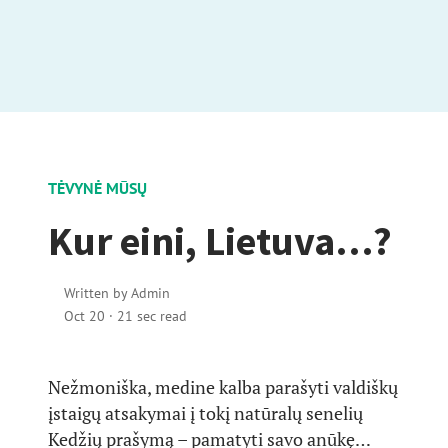
TĖVYNĖ MŪSŲ
Kur eini, Lietuva…?
Written by
Admin
Oct 20
·
21 sec read
Nežmoniška, medine kalba parašyti valdiškų
įstaigų atsakymai į tokį natūralų senelių
Kedžių prašymą – pamatyti savo anūkę…