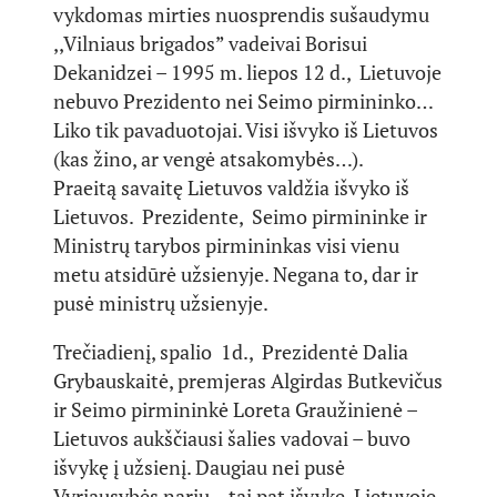
vykdomas mirties nuosprendis sušaudymu
,,Vilniaus brigados” vadeivai Borisui
Dekanidzei – 1995 m. liepos 12 d., Lietuvoje
nebuvo Prezidento nei Seimo pirmininko…
Liko tik pavaduotojai. Visi išvyko iš Lietuvos
(kas žino, ar vengė atsakomybės…).
Praeitą savaitę Lietuvos valdžia išvyko iš
Lietuvos. Prezidente, Seimo pirmininke ir
Ministrų tarybos pirmininkas visi vienu
metu atsidūrė užsienyje. Negana to, dar ir
pusė ministrų užsienyje.
Trečiadienį, spalio 1d., Prezidentė Dalia
Grybauskaitė, premjeras Algirdas Butkevičus
ir Seimo pirmininkė Loreta Graužinienė –
Lietuvos aukščiausi šalies vadovai – buvo
išvykę į užsienį. Daugiau nei pusė
Vyriausybės narių – tai pat išvykę. Lietuvoje