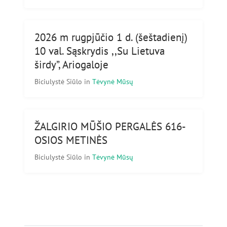
2026 m rugpjūčio 1 d. (šeštadienį)
10 val. Sąskrydis ,,Su Lietuva
širdy”, Ariogaloje
Biciulystė Siūlo
in
Tėvynė Mūsų
ŽALGIRIO MŪŠIO PERGALĖS 616-
OSIOS METINĖS
Biciulystė Siūlo
in
Tėvynė Mūsų