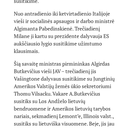
susitikime.
Nuo antradienio iki ketvirtadienio Italijoje
vieši ir socialinės apsaugos ir darbo ministrė
Algimanta Pabedinskienė. Trečiadienį
Milane ji kartu su prezidente dalyvauja ES
aukščiausio lygio susitikime užimtumo
klausimais.
Šią savaitę ministras pirmininkas Algirdas
Butkevičius vieši JAV – trečiadienį jis
Vašingtone dalyvaus susitikime su Jungtinių
Amerikos Valstijų žemės ūkio sekretoriumi
Thomu Vilsacku. Vakare A.Butkevičius
susitiks su Los Andželo lietuvių
bendruomene ir Amerikos lietuvių tarybos
nariais, sekmadienį Lemont’e, Illinois valst.,
susitiks su lietuviška visuomene. Beje, jis jau