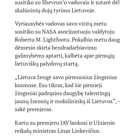
susitiko su Shevron’o vadovais ir sutarė dėl
skalūninių dujų tyrimo Lietuvoje.
Vyriausybės vadovas savo vizitų metu
susitiko su NASA asocijuotuoju valdytoju
Robertu M. Lightfootu. Pokalbio metu daug
dėmesio skirta bendradarbiavimo
galimybėms aptarti, kalbėta apie pirmųjų
lietuviškų palydovų startą.
„Lietuva žengė savo pirmuosius žingsnius
kosmose. Esu tikras, kad šie pirmieji
žingsniai padrąsins daugybę talentingų
jaunų žmonių ir mokslininkų iš Lietuvos“, –
sakė premjeras.
Kartu su premjeru JAV lankosi ir Užsienio
reikalų ministras Linas Linkevičius.