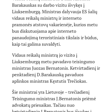
Barakauskas su darbo vizitu išvykęs į
Liuksemburgą. Ministras dalyvauja ES šalių
vidaus reikalų ministrų ir interneto
pramonės atstovų vakarienėje, kurios metu
bus diskutuojama apie interneto
panaudojimą teroristiniais tikslais ir būdus,
kaip tai galima suvaldyti.
Vidaus reikalų ministrą jo vizito į
Liuksemburgą metu pavadavo teisingumo
ministras Juozas Bernatonis. Ketvirtadienį ir
penktadienį D.Barakauską pavaduos
aplinkos ministras Kęstutis Trečiokas.
Šie ministrai yra Lietuvoje – trečiadienį
Teisingumo ministras J.Bernatonis priėmė
advokatų priesaikas. Tačiau nuo
ketvirtadienio J.Bernatonis bus išvykęs į