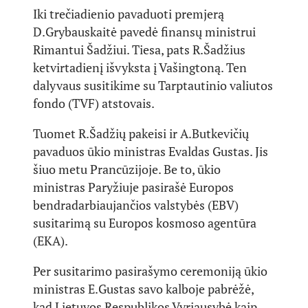
Iki trečiadienio pavaduoti premjerą
D.Grybauskaitė pavedė finansų ministrui
Rimantui Šadžiui. Tiesa, pats R.Šadžius
ketvirtadienį išvyksta į Vašingtoną. Ten
dalyvaus susitikime su Tarptautinio valiutos
fondo (TVF) atstovais.
Tuomet R.Šadžių pakeisi ir A.Butkevičių
pavaduos ūkio ministras Evaldas Gustas. Jis
šiuo metu Prancūzijoje. Be to, ūkio
ministras Paryžiuje pasirašė Europos
bendradarbiaujančios valstybės (EBV)
susitarimą su Europos kosmoso agentūra
(EKA).
Per susitarimo pasirašymo ceremoniją ūkio
ministras E.Gustas savo kalboje pabrėžė,
kad Lietuvos Respublikos Vyriausybė kaip