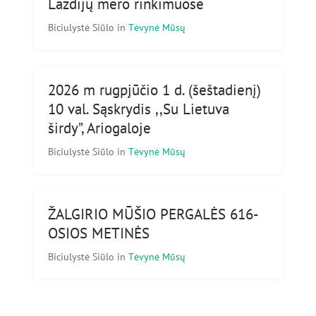
Lazdijų mero rinkimuose
Biciulystė Siūlo
in
Tėvynė Mūsų
2026 m rugpjūčio 1 d. (šeštadienį)
10 val. Sąskrydis ,,Su Lietuva
širdy”, Ariogaloje
Biciulystė Siūlo
in
Tėvynė Mūsų
ŽALGIRIO MŪŠIO PERGALĖS 616-
OSIOS METINĖS
Biciulystė Siūlo
in
Tėvynė Mūsų