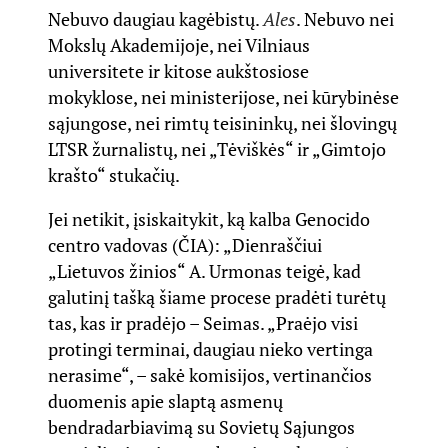
Nebuvo daugiau kagėbistų.
Ales
. Nebuvo nei
Mokslų Akademijoje, nei Vilniaus
universitete ir kitose aukštosiose
mokyklose, nei ministerijose, nei kūrybinėse
sąjungose, nei rimtų teisininkų, nei šlovingų
LTSR žurnalistų, nei „Tėviškės“ ir „Gimtojo
krašto“ stukačių.
Jei netikit, įsiskaitykit, ką kalba Genocido
centro vadovas (
ČIA
): „Dienraščiui
„Lietuvos žinios“ A. Urmonas teigė, kad
galutinį tašką šiame procese pradėti turėtų
tas, kas ir pradėjo – Seimas. „Praėjo visi
protingi terminai, daugiau nieko vertinga
nerasime“, – sakė komisijos, vertinančios
duomenis apie slaptą asmenų
bendradarbiavimą su Sovietų Sąjungos