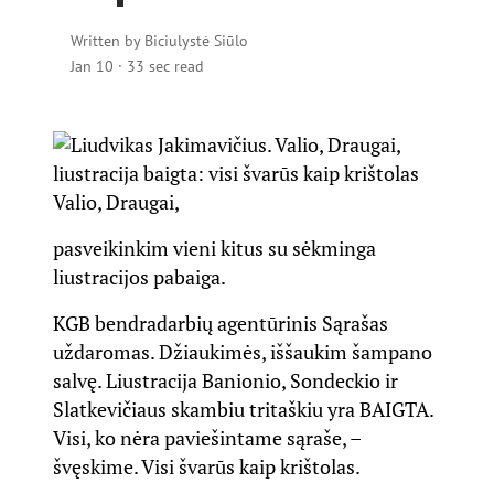
Written by
Biciulystė Siūlo
Jan 10
·
33 sec read
Valio, Draugai,
pasveikinkim vieni kitus su sėkminga
liustracijos pabaiga.
KGB bendradarbių agentūrinis Sąrašas
uždaromas. Džiaukimės, iššaukim šampano
salvę. Liustracija Banionio, Sondeckio ir
Slatkevičiaus skambiu tritaškiu yra BAIGTA.
Visi, ko nėra paviešintame sąraše, –
švęskime. Visi švarūs kaip krištolas.