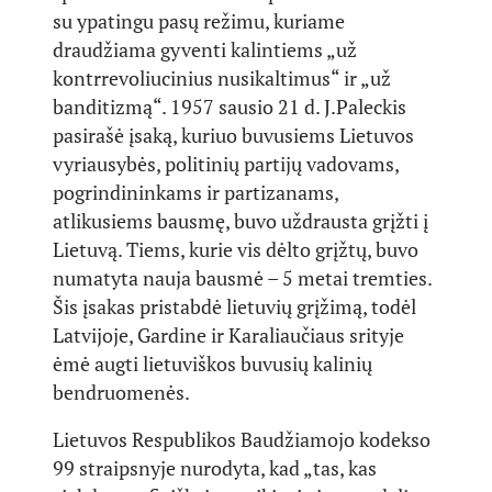
su ypatingu pasų režimu, kuriame
draudžiama gyventi kalintiems „už
kontrrevoliucinius nusikaltimus“ ir „už
banditizmą“. 1957 sausio 21 d. J.Paleckis
pasirašė įsaką, kuriuo buvusiems Lietuvos
vyriausybės, politinių partijų vadovams,
pogrindininkams ir partizanams,
atlikusiems bausmę, buvo uždrausta grįžti į
Lietuvą. Tiems, kurie vis dėlto grįžtų, buvo
numatyta nauja bausmė – 5 metai tremties.
Šis įsakas pristabdė lietuvių grįžimą, todėl
Latvijoje, Gardine ir Karaliaučiaus srityje
ėmė augti lietuviškos buvusių kalinių
bendruomenės.
Lietuvos Respublikos Baudžiamojo kodekso
99 straipsnyje nurodyta, kad „tas, kas