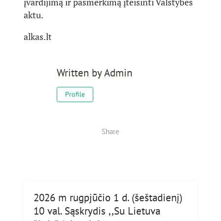
įvardijimą ir pasmerkimą įteisinti Valstybės
aktu.
alkas.lt
Written by
Admin
Profile
Share
2026 m rugpjūčio 1 d. (šeštadienį)
10 val. Sąskrydis ,,Su Lietuva