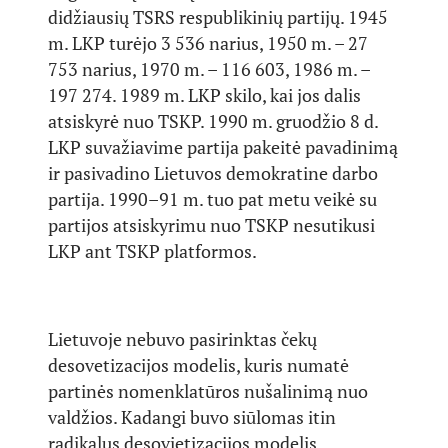
didžiausių TSRS respublikinių partijų. 1945
m. LKP turėjo 3 536 narius, 1950 m. – 27
753 narius, 1970 m. – 116 603, 1986 m. –
197 274. 1989 m. LKP skilo, kai jos dalis
atsiskyrė nuo TSKP. 1990 m. gruodžio 8 d.
LKP suvažiavime partija pakeitė pavadinimą
ir pasivadino Lietuvos demokratine darbo
partija. 1990–91 m. tuo pat metu veikė su
partijos atsiskyrimu nuo TSKP nesutikusi
LKP ant TSKP platformos.
Lietuvoje nebuvo pasirinktas čekų
desovetizacijos modelis, kuris numatė
partinės nomenklatūros nušalinimą nuo
valdžios. Kadangi buvo siūlomas itin
radikalus desovietizacijos modelis,