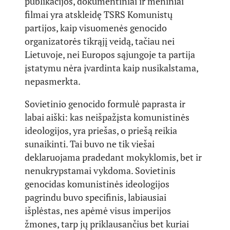
publikacijos, dokumentiniai ir meniniai
filmai yra atskleidę TSRS Komunistų
partijos, kaip visuomenės genocido
organizatorės tikrąjį veidą, tačiau nei
Lietuvoje, nei Europos sąjungoje ta partija
įstatymu nėra įvardinta kaip nusikalstama,
nepasmerkta.
Sovietinio genocido formulė paprasta ir
labai aiški: kas neišpažįsta komunistinės
ideologijos, yra priešas, o priešą reikia
sunaikinti. Tai buvo ne tik viešai
deklaruojama pradedant mokyklomis, bet ir
nenukrypstamai vykdoma. Sovietinis
genocidas komunistinės ideologijos
pagrindu buvo specifinis, labiausiai
išplėstas, nes apėmė visus imperijos
žmones, tarp jų priklausančius bet kuriai