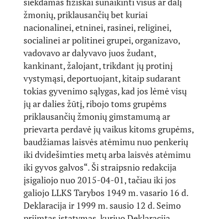
siekdamas fiziškai sunaikinti visus ar dalį
žmonių, priklausančių bet kuriai
nacionalinei, etninei, rasinei, religinei,
socialinei ar politinei grupei, organizavo,
vadovavo ar dalyvavo juos žudant,
kankinant, žalojant, trikdant jų protinį
vystymąsi, deportuojant, kitaip sudarant
tokias gyvenimo sąlygas, kad jos lėmė visų
jų ar dalies žūtį, ribojo toms grupėms
priklausančių žmonių gimstamumą ar
prievarta perdavė jų vaikus kitoms grupėms,
baudžiamas laisvės atėmimu nuo penkerių
iki dvidešimties metų arba laisvės atėmimu
iki gyvos galvos“. Ši straipsnio redakcija
įsigaliojo nuo 2015-04-01, tačiau iki jos
galiojo LLKS Tarybos 1949 m. vasario 16 d.
Deklaracija ir 1999 m. sausio 12 d. Seimo
priimtas įstatymas, kuriuo Deklaracija