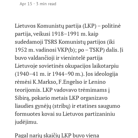
Apr 15
·
3 min read
Lietuvos Komunistų partija (LKP) – politinė
partija, veikusi 1918–1991 m. kaip
sudedamoji TSRS Komunistų partijos (iki
1952 m. vadinosi VKP(b); po – TSKP) dalis. Ji
buvo valdančioji ir vienintelė partija
Lietuvoje sovietinės okupacijos laikotarpiu
(1940–41 m. ir 1944–90 m.). Jos ideologija
rėmėsi K.Markso, F.Engelso ir Lenino
teorijomis. LKP vadovavo trėmimams į
Sibirą, pokario metais LKP organizavo
liaudies gynėjų (stribų) ir etatines saugumo
formuotes kovai su Lietuvos partizaniniu
judėjimu.
Pagal narių skaičių LKP buvo viena