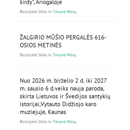
širdy”, Ariogaloje
Biciulystė Siūlo
in
Tėvynė Mūsų
ŽALGIRIO MŪŠIO PERGALĖS 616-
OSIOS METINĖS
Biciulystė Siūlo
in
Tėvynė Mūsų
Nuo 2026 m. birželio 2 d. iki 2027
m. sausio 6 d.veiks nauja paroda,
skirta Lietuvos ir Švedijos santykių
istorijai,Vytauto Didžiojo karo
muziejuje, Kaunas
Biciulystė Siūlo
in
Tėvynė Mūsų