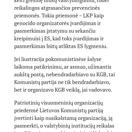
kelti grėsmę mūsų valstybingumui, todėl
reikalingos atgrasančios prevencinės
priemonės. Tokia priemonė – LKP kaip
genocido organizatorės įvardijimas ir
pasmerkimas įstatymu su sekančiu
kreipimuisi į ES, kad toks įvardijimas ir
pasmerkimas būtų atliktas ES lygmeniu.
Jei liustracija pokomunistinėse šalyse
laikoma patikrinimu, ar asmuo, užimantis
aukštą postą, nebendradarbiavo su KGB, tai
Komunistų partija ne tik bendradarbiavo,
bet ir organizavo KGB veiklą, jai vadovavo.
Patriotinių visuomeninių organizacijų
priedermė Lietuvos Komunistų partiją
įvertinti kaip nusikalstamą organizaciją, ją
pasmerkti, o valstybinių institucijų reikalas