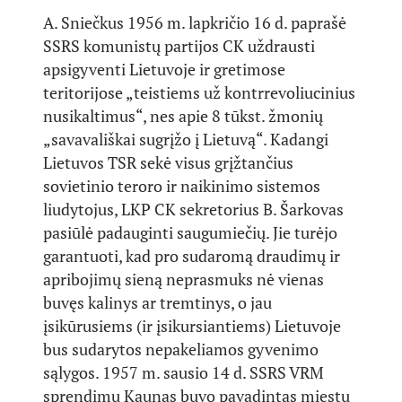
A. Sniečkus 1956 m. lapkričio 16 d. paprašė
SSRS komunistų partijos CK uždrausti
apsigyventi Lietuvoje ir gretimose
teritorijose „teistiems už kontrrevoliucinius
nusikaltimus“, nes apie 8 tūkst. žmonių
„savavališkai sugrįžo į Lietuvą“. Kadangi
Lietuvos TSR sekė visus grįžtančius
sovietinio teroro ir naikinimo sistemos
liudytojus, LKP CK sekretorius B. Šarkovas
pasiūlė padauginti saugumiečių. Jie turėjo
garantuoti, kad pro sudaromą draudimų ir
apribojimų sieną neprasmuks nė vienas
buvęs kalinys ar tremtinys, o jau
įsikūrusiems (ir įsikursiantiems) Lietuvoje
bus sudarytos nepakeliamos gyvenimo
sąlygos. 1957 m. sausio 14 d. SSRS VRM
sprendimu Kaunas buvo pavadintas miestu