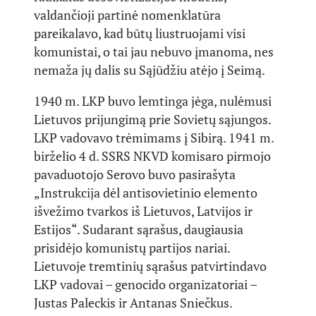
valdančioji partinė nomenklatūra
pareikalavo, kad būtų liustruojami visi
komunistai, o tai jau nebuvo įmanoma, nes
nemaža jų dalis su Sąjūdžiu atėjo į Seimą.
1940 m. LKP buvo lemtinga jėga, nulėmusi
Lietuvos prijungimą prie Sovietų sąjungos.
LKP vadovavo trėmimams į Sibirą. 1941 m.
birželio 4 d. SSRS NKVD komisaro pirmojo
pavaduotojo Serovo buvo pasirašyta
„Instrukcija dėl antisovietinio elemento
išvežimo tvarkos iš Lietuvos, Latvijos ir
Estijos“. Sudarant sąrašus, daugiausia
prisidėjo komunistų partijos nariai.
Lietuvoje tremtinių sąrašus patvirtindavo
LKP vadovai – genocido organizatoriai –
Justas Paleckis ir Antanas Sniečkus.