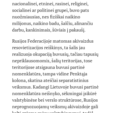
nacionalinei, etninei, rasinei, religinei,
socialinei ar politinei grupei, buvo pats
nuožmiausias, nes fiziškai naikino
milijonus, naikino badu, šalčiu, alinančiu
darbu, kankinimais, šūviais į pakaušį.
Rusijos Federacijoje matomas akivaizdus
resovietizacijos reiškinys, ta šalis jau
realizuoja okupaciją buvusių, tačiau tapusių
nepriklausomomis, šalių teritorijas, tose
teritorijose atsigauna buvusi partinė
nomenklatūra, tampa vidine Penktąja
kolona, skatina ateičiai separatistinius
veiksmus. Kadangi Lietuvoje buvusi partinė
nomenklatūra neišnyko, sėkmingai įsikūrė
valstybinėse bei verslo struktūrose, Rusijos
neprognozuojamų veiksmų akivaizdoje gali