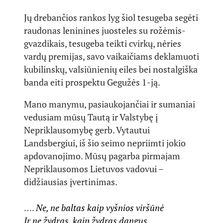
Jų drebančios rankos lyg šiol tesugeba segėti
raudonas leninines juosteles su rožėmis-
gvazdikais, tesugeba teikti cvirkų, nėries
vardų premijas, savo vaikaičiams deklamuoti
kubilinskų, valsiūnienių eiles bei nostalgiška
banda eiti prospektu Gegužės 1-ją.
Mano manymu, pasiaukojančiai ir sumaniai
vedusiam mūsų Tautą ir Valstybę į
Nepriklausomybę gerb. Vytautui
Landsbergiui, iš šio seimo nepriimti jokio
apdovanojimo. Mūsų pagarba pirmajam
Nepriklausomos Lietuvos vadovui –
didžiausias įvertinimas.
….
Ne, ne baltas kaip vyšnios viršūnė
Ir ne žydras, kaip žydras dangus,