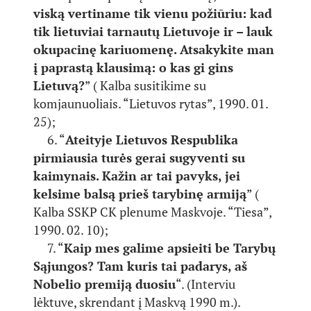
viską vertiname tik vienu požiūriu: kad
tik lietuviai
tarnautų Lietuvoje ir – lauk
okupacinę kariuomenę. Atsakykite man
į paprastą klausimą: o
kas gi gins
Lietuvą?
” ( Kalba susitikime su
komjaunuoliais. “Lietuvos rytas”, 1990. 01.
25);
6. “
Ateityje Lietuvos Respublika
pirmiausia turės gerai sugyventi su
kaimynais. Kažin ar tai
pavyks, jei
kelsime balsą prieš tarybinę armiją
” (
Kalba SSKP CK plenume Maskvoje. “Tiesa”,
1990. 02. 10);
7. “
Kaip mes galime apsieiti be Tarybų
Sąjungos? Tam kuris tai padarys, aš
Nobelio premiją
duosiu
“. (Interviu
lėktuve, skrendant į Maskvą 1990 m.).