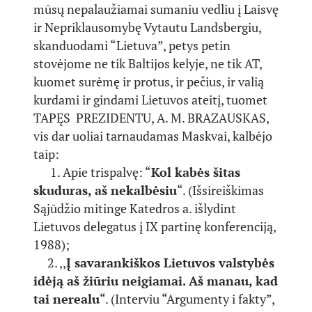
mūsų nepalaužiamai sumaniu vedliu į Laisvę
ir Nepriklausomybę Vytautu Landsbergiu,
skanduodami “Lietuva”, petys petin
stovėjome ne tik Baltijos kelyje, ne tik AT,
kuomet surėmę ir protus, ir pečius, ir valią
kurdami ir gindami Lietuvos ateitį, tuomet
TAPĘS PREZIDENTU, A. M. BRAZAUSKAS,
vis dar uoliai tarnaudamas Maskvai, kalbėjo
taip:
1. Apie trispalvę: “
Kol kabės šitas
skuduras, aš nekalbėsiu
“. (Išsireiškimas
Sąjūdžio mitinge Katedros a. išlydint
Lietuvos delegatus į IX partinę konferenciją,
1988);
2. ,,
Į savarankiškos Lietuvos valstybės
idėją aš žiūriu neigiamai. Aš manau, kad
tai
nerealu
“. (Interviu “Argumenty i fakty”,