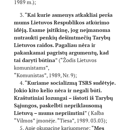
1989 m.);
3. “
Kai kurie asmenys atkakliai perša
mums Lietuvos Respublikos atkūrimo
idėją. Esame
įsitikinę, jog neįmanoma
nutraukti penkių dešimtmečių Tarybų
Lietuvos raidos. Pagaliau
nėra ir
pakankamai pagristų argumentų, kad
tai daryti būtina
” (“Žodis Lietuvos
komunistams”,
“Komunistas”, 1989, Nr. 9);
4. “
Kuriame socializmą TSRS sudėtyje.
Jokio kito kelio nėra ir negali būti.
Kraštutiniai
lozungai – išstoti iš Tarybų
Sąjungos, paskelbti nepriklausomą
Lietuvą – mums
nepriimtini
” ( Kalba
“Vilmos” įmonėje. “Tiesa”, 1989. 03.03);
5. Apie okupacinę kariuomenę; “
Mes