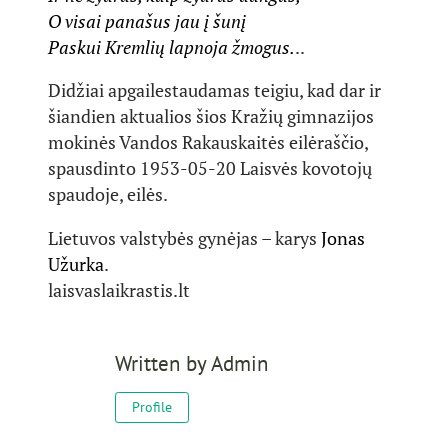
O visai panašus jau į šunį
Paskui Kremlių lapnoja žmogus.
..
Didžiai apgailestaudamas teigiu, kad dar ir
šiandien aktualios šios Kražių gimnazijos
mokinės Vandos Rakauskaitės eilėraščio,
spausdinto 1953-05-20 Laisvės kovotojų
spaudoje, eilės.
Lietuvos valstybės gynėjas – karys
Jonas
Užurka
.
laisvaslaikrastis.lt
Written by
Admin
Profile