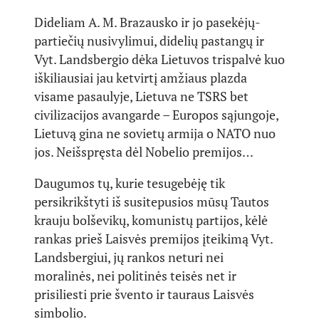
Dideliam A. M. Brazausko ir jo pasekėjų-
partiečių nusivylimui, didelių pastangų ir
Vyt. Landsbergio dėka Lietuvos trispalvė kuo
iškiliausiai jau ketvirtį amžiaus plazda
visame pasaulyje, Lietuva ne TSRS bet
civilizacijos avangarde – Europos sąjungoje,
Lietuvą gina ne sovietų armija o NATO nuo
jos. Neišspręsta dėl Nobelio premijos…
Daugumos tų, kurie tesugebėję tik
persikrikštyti iš susitepusios mūsų Tautos
krauju bolševikų, komunistų partijos, kėlė
rankas prieš Laisvės premijos įteikimą Vyt.
Landsbergiui, jų rankos neturi nei
moralinės, nei politinės teisės net ir
prisiliesti prie švento ir tauraus Laisvės
simbolio.