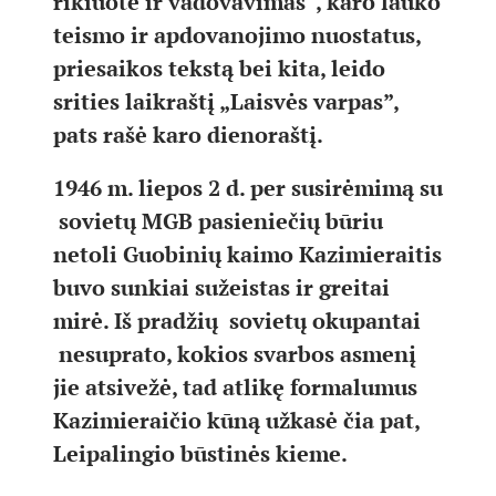
rikiuotė ir vadovavimas“, karo lauko
teismo ir apdovanojimo nuostatus,
priesaikos tekstą bei kita, leido
srities laikraštį „Laisvės varpas”,
pats rašė karo dienoraštį.
1946 m. liepos 2 d. per susirėmimą su
sovietų MGB pasieniečių būriu
netoli Guobinių kaimo Kazimieraitis
buvo sunkiai sužeistas ir greitai
mirė. Iš pradžių sovietų okupantai
nesuprato, kokios svarbos asmenį
jie atsivežė, tad atlikę formalumus
Kazimieraičio kūną užkasė čia pat,
Leipalingio būstinės kieme.