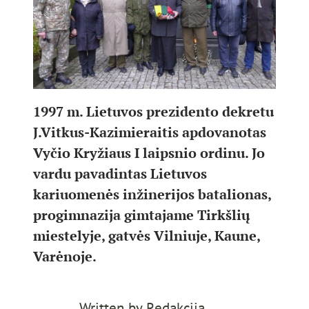
1997 m. Lietuvos prezidento dekretu
J.Vitkus-Kazimieraitis apdovanotas
Vyčio Kryžiaus I laipsnio ordinu. Jo
vardu pavadintas Lietuvos
kariuomenės inžinerijos batalionas,
progimnazija gimtajame Tirkšlių
miestelyje, gatvės Vilniuje, Kaune,
Varėnoje.
Written by
Redakcija