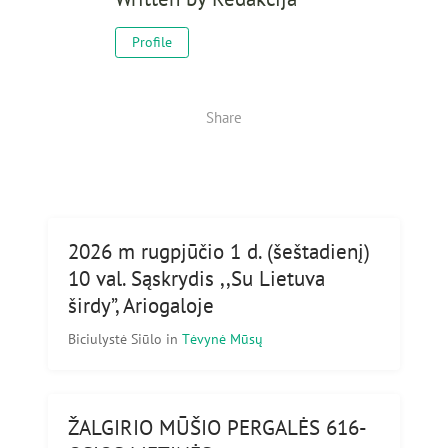
Profile
Share
2026 m rugpjūčio 1 d. (šeštadienį)
10 val. Sąskrydis ,,Su Lietuva
širdy”, Ariogaloje
Biciulystė Siūlo
in
Tėvynė Mūsų
ŽALGIRIO MŪŠIO PERGALĖS 616-