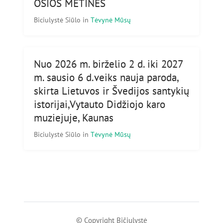
OSIOS METINĖS
Biciulystė Siūlo
in
Tėvynė Mūsų
Nuo 2026 m. birželio 2 d. iki 2027
m. sausio 6 d.veiks nauja paroda,
skirta Lietuvos ir Švedijos santykių
istorijai,Vytauto Didžiojo karo
muziejuje, Kaunas
Biciulystė Siūlo
in
Tėvynė Mūsų
© Copyright Bičiulystė