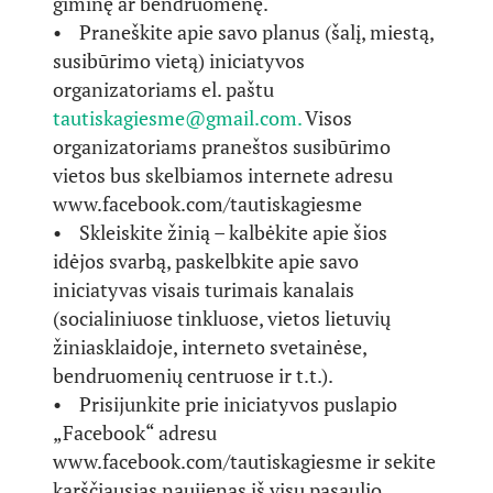
giminę ar bendruomenę.
• Praneškite apie savo planus (šalį, miestą,
susibūrimo vietą) iniciatyvos
organizatoriams el. paštu
tautiskagiesme@gmail.com.
Visos
organizatoriams praneštos susibūrimo
vietos bus skelbiamos internete adresu
www.facebook.com/tautiskagiesme
• Skleiskite žinią – kalbėkite apie šios
idėjos svarbą, paskelbkite apie savo
iniciatyvas visais turimais kanalais
(socialiniuose tinkluose, vietos lietuvių
žiniasklaidoje, interneto svetainėse,
bendruomenių centruose ir t.t.).
• Prisijunkite prie iniciatyvos puslapio
„Facebook“ adresu
www.facebook.com/tautiskagiesme ir sekite
karščiausias naujienas iš visų pasaulio