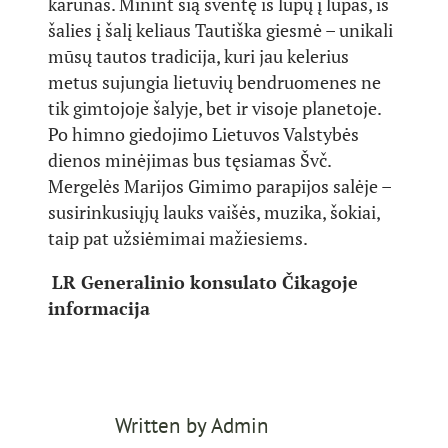
karūnas. Minint šią šventę iš lūpų į lūpas, iš
šalies į šalį keliaus Tautiška giesmė – unikali
mūsų tautos tradicija, kuri jau kelerius
metus sujungia lietuvių bendruomenes ne
tik gimtojoje šalyje, bet ir visoje planetoje.
Po himno giedojimo Lietuvos Valstybės
dienos minėjimas bus tęsiamas Švč.
Mergelės Marijos Gimimo parapijos salėje –
susirinkusiųjų lauks vaišės, muzika, šokiai,
taip pat užsiėmimai mažiesiems.
LR Generalinio konsulato Čikagoje
informacija
Written by
Admin