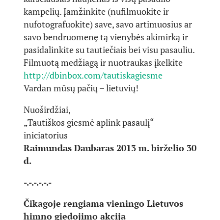
kampelių. Įamžinkite (nufilmuokite ir
nufotografuokite) save, savo artimuosius ar
savo bendruomenę tą vienybės akimirką ir
pasidalinkite su tautiečiais bei visu pasauliu.
Filmuotą medžiagą ir nuotraukas įkelkite
http://dbinbox.com/tautiskagiesme
Vardan mūsų pačių – lietuvių!
Nuoširdžiai,
„Tautiškos giesmė aplink pasaulį“
iniciatorius
Raimundas Daubaras 2013 m. birželio 30
d.
-.-.-.-.-.-
Čikagoje rengiama vieningo Lietuvos
himno giedojimo akcija