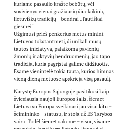
kuriame pasaulio krašte bebūtų, vėl
susivienys vienai gražiausių šiuolaikinių
lietuviškų tradicijų – bendrai „Tautiškai
giesmei“.
Užgimusi prieš penkerius metus minint
Lietuvos tūkstantmetį, ši unikali mūsų
tautos iniciatyva, palaikoma pavienių
žmonių ir aktyvių bendruomenių, jau tapo
tradicija, kuria pagrįstai galime didžiuotis.
Esame vienintelė tokia tauta, kurios himnas
vieną dieną metuose apskrieja visą pasaulį.
Narystę Europos Sąjungoje pasitikusi kaip
šviesiausia naujoji Europos šalis, šiemet
Lietuva su Europa sveikinasi jau visai kitu –
šeimininko – statusu, ir stoja už ES Tarybos
vairo. Todėl šiemet sakome – visur, visame
pasaulyje, kur tik yra lietuvių, liepos 6 d.,