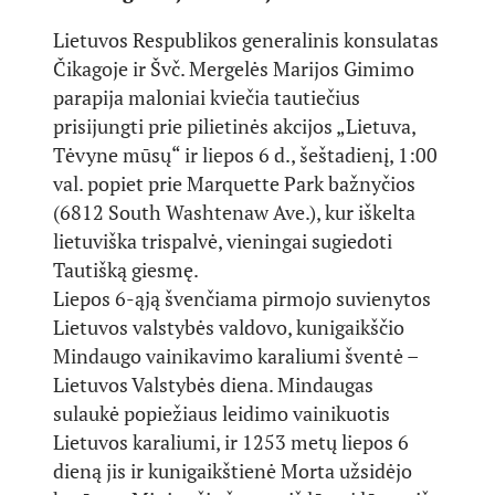
Lietuvos Respublikos generalinis konsulatas
Čikagoje ir Švč. Mergelės Marijos Gimimo
parapija maloniai kviečia tautiečius
prisijungti prie pilietinės akcijos „Lietuva,
Tėvyne mūsų“ ir liepos 6 d., šeštadienį, 1:00
val. popiet prie Marquette Park bažnyčios
(6812 South Washtenaw Ave.), kur iškelta
lietuviška trispalvė, vieningai sugiedoti
Tautišką giesmę.
Liepos 6-ąją švenčiama pirmojo suvienytos
Lietuvos valstybės valdovo, kunigaikščio
Mindaugo vainikavimo karaliumi šventė –
Lietuvos Valstybės diena. Mindaugas
sulaukė popiežiaus leidimo vainikuotis
Lietuvos karaliumi, ir 1253 metų liepos 6
dieną jis ir kunigaikštienė Morta užsidėjo