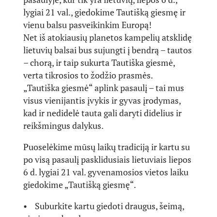
lygiai 21 val., giedokime Tautišką giesmę ir
vienu balsu pasveikinkim Europą!
Net iš atokiausių planetos kampelių atsklidę
lietuvių balsai bus sujungti į bendrą – tautos
– chorą, ir taip sukurta Tautiška giesmė,
verta tikrosios to žodžio prasmės.
„Tautiška giesmė“ aplink pasaulį – tai mus
visus vienijantis įvykis ir gyvas įrodymas,
kad ir nedidelė tauta gali daryti didelius ir
reikšmingus dalykus.
Puoselėkime mūsų laikų tradiciją ir kartu su
po visą pasaulį pasklidusiais lietuviais liepos
6 d. lygiai 21 val. gyvenamosios vietos laiku
giedokime „Tautišką giesmę“.
• Suburkite kartu giedoti draugus, šeimą,