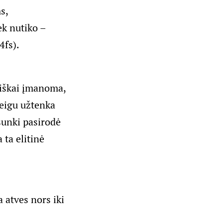
s,
ek nutiko –
4fs
).
isiškai įmanoma,
jeigu užtenka
 sunki pasirodė
 ta elitinė
 atves nors iki