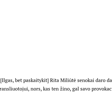
ė
[Ilgas, bet paskaitykit] Rita Miliūtė senokai daro 
ansliuotojui, nors, kas ten žino, gal savo provokac