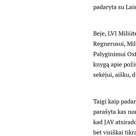
padaryta su
Lai
Beje, LVI Miliūt
Regnerusui, Mil
Palyginimui Oxf
knygą
apie poži
sekėjui, aišku, 
Taigi kaip pada
parašyta kas nor
kad JAV atsirad
bet visiškai tikr