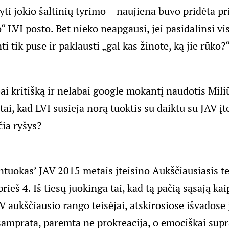
yti jokio šaltinių tyrimo – naujiena buvo pridėta pr
 LVI posto. Bet nieko neapgausi, jei pasidalinsi vi
ti tik puse ir paklausti „gal kas žinote, ką jie rūko?
ai kritišką ir nelabai google mokantį naudotis Mili
 tai, kad LVI susieja norą tuoktis su daiktu su JAV įt
čia ryšys?
antuokas’ JAV 2015 metais įteisino Aukščiausiasis t
ieš 4. Iš tiesų juokinga tai, kad tą pačią sąsają kai
V aukščiausio rango teisėjai, atskirosiose išvadose 
samprata, paremta ne prokreacija, o emociškai supr