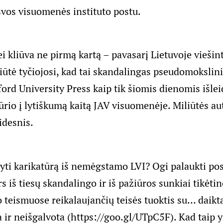
svos visuomenės instituto
postu.
ei kliūva ne pirmą kartą – pavasarį Lietuvoje viešin
iūtė tyčiojosi, kad tai skandalingas pseudomokslin
ord University Press kaip tik šiomis dienomis
išle
ūrio į lytiškumą kaitą JAV visuomenėje. Miliūtės au
didesnis.
ryti karikatūrą iš nemėgstamo LVI? Ogi palaukti po
s iš tiesų skandalingo ir iš pažiūros sunkiai tikėti
o teismuose reikalaujančių teisės tuoktis su… daik
a ir neišgalvota (
https://goo.gl/UTpC5F
). Kad taip 