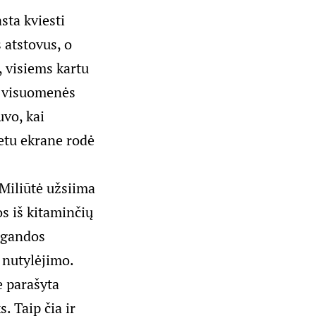
sta kviesti
 atstovus, o
, visiems kartu
gi visuomenės
vo, kai
metu ekrane rodė
Miliūtė užsiima
os iš kitaminčių
pagandos
a nutylėjimo.
e parašyta
. Taip čia ir