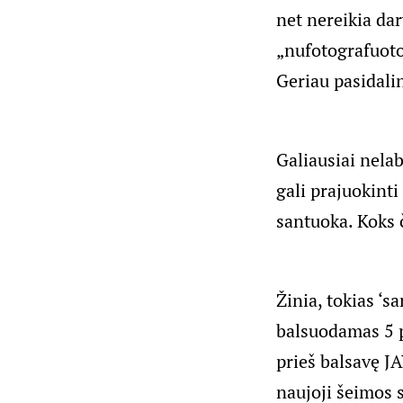
net nereikia dar
„nufotografuoto“
Geriau pasidalin
Galiausiai nelab
gali prajuokinti
santuoka. Koks 
Žinia, tokias ‘s
balsuodamas 5 pr
prieš balsavę JA
naujoji šeimos 