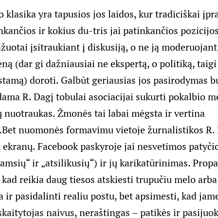
 klasika yra tapusios jos laidos, kur tradiciškai įpra
nkančios ir kokius du-tris jai patinkančios pozicijos
žuotai įsitraukiant į diskusiją, o ne ją moderuojant
eną (dar gi dažniausiai ne ekspertą, o politiką, tai
amą) doroti. Galbūt geriausias jos pasirodymas bu
dama R. Dagį tobulai asociacijai sukurti pokalbio 
 nuotraukas. Žmonės tai labai mėgsta ir vertina
.
Bet nuomonės formavimu vietoje žurnalistikos R. 
ų ekranų. Facebook paskyroje jai nesvetimos patyči
tamsių“ ir „atsilikusių“) ir jų karikatūrinimas. Pro
 kad reikia daug tiesos atskiesti trupučiu melo arb
a ir pasidalinti realiu postu, bet apsimesti, kad jam
aitytojas naivus, neraštingas – patikės ir pasijuoks