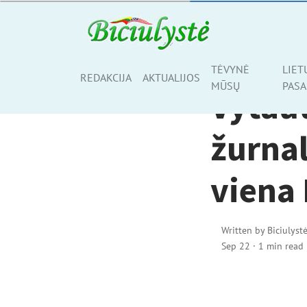
TĖVYNĖ MŪSŲ
TĖVYNĖ
LIET
Share
REDAKCIJA
AKTUALIJOS
MŪSŲ
PASA
Vytaut
žurnal
viena 
Written by
Biciulyst
Sep 22
·
1 min read