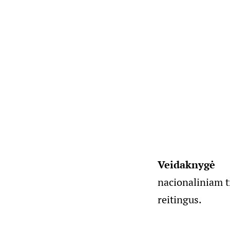
Veidaknyg
nacionaliniam tr
reitingus.