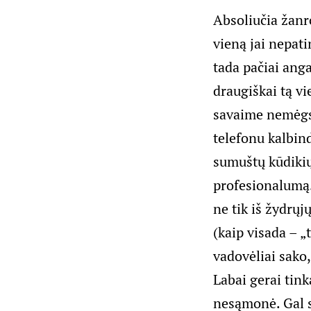
Absoliučia žanro
vieną jai nepati
tada pačiai anga
draugiškai tą vi
savaime nemėgst
telefonu kalbin
sumuštų kūdikių
profesionalumą
ne tik iš žydrųj
(kaip visada – „
vadovėliai sako,
Labai gerai tink
nesąmonė. Gal sk