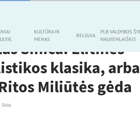
UVIAI
KULTŪRA IR
PLB VALDYBOS ŠV
RELIGIJA
ULYJE
MENAS
NAUJIENLAIŠKIS
as Sinica. Elitinės
istikos klasika, arb
Ritos Miliūtės gėda
ė Siūlo