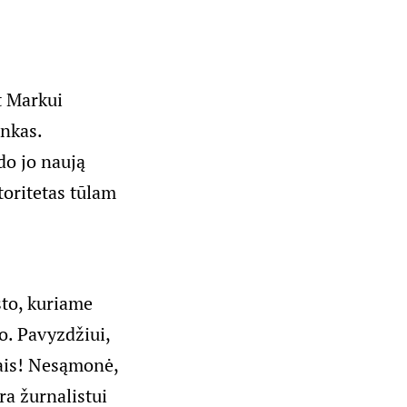
t Markui
inkas.
ido jo naują
toritetas tūlam
sto, kuriame
no. Pavyzdžiui,
tais! Nesąmonė,
yra žurnalistui