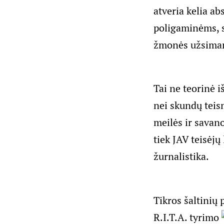
atveria kelia a
poligaminėms, s
žmonės užsimanė
Tai ne teorinė i
nei skundų teis
meilės ir savano
tiek JAV teisėjų
žurnalistika.
Tikros šaltinių 
R.I.T.A. tyrimo