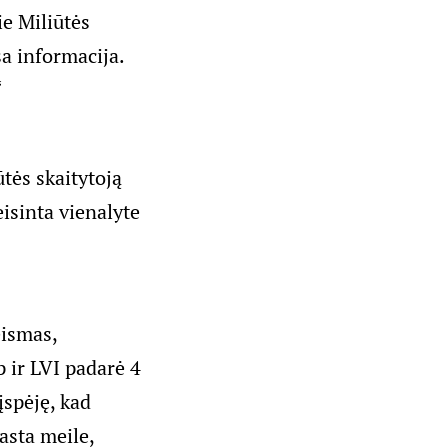
ie Miliūtės
sa informacija.
“
ūtės skaitytoją
eisinta vienalyte
eismas,
p ir LVI padarė 4
įspėję, kad
asta meile,