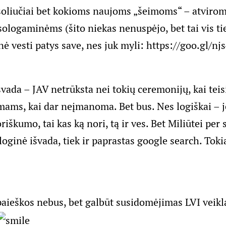
bsoliučiai bet kokioms naujoms „šeimoms“ – atvirom
ologaminėms (šito niekas nenuspėjo, bet tai vis ti
 vesti patys save, nes juk myli:
https://goo.gl/njs
švada – JAV netrūksta nei tokių ceremonijų, kai te
mams, kai dar neįmanoma. Bet bus. Nes logiškai – 
riškumo, tai kas ką nori, tą ir ves. Bet Miliūtei per
 loginė išvada, tiek ir paprastas google search. Tokia
paieškos nebus, bet galbūt susidomėjimas LVI veikla