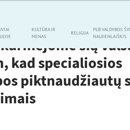
UVIAI
KULTŪRA IR
PLB VALDYBOS ŠV
RELIGIJA
ULYJE
MENAS
NAUJIENLAIŠKIS
kūrinėjome šią vals
, kad specialiosios
bos piktnaudžiautų 
jimais