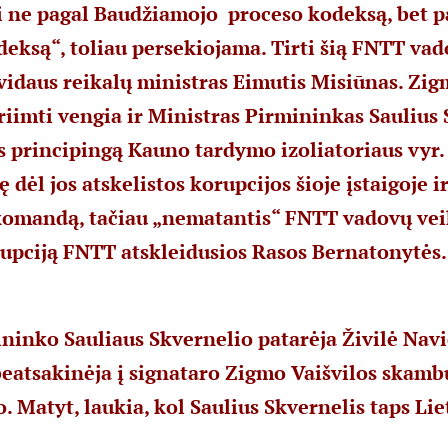
i ne pagal Baudžiamojo proceso kodeksą, bet p
eksą“, toliau persekiojama. Tirti šią FNTT vad
 vidaus reikalų ministras Eimutis Misiūnas. Zig
riimti vengia ir Ministras Pirmininkas Saulius 
 principingą Kauno tardymo izoliatoriaus vyr.
dėl jos atskelistos korupcijos šioje įstaigoje ir
komandą, tačiau „nematantis“ FNTT vadovų veik
upciją FNTT atskleidusios Rasos Bernatonytės.
ninko Sauliaus Skvernelio patarėja Živilė Navi
eatsakinėja į signataro Zigmo Vaišvilos skamb
. Matyt, laukia, kol Saulius Skvernelis taps Li