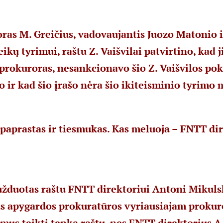
ras M. Greičius, vadovaujantis Juozo Matonio i
kų tyrimui, raštu Z. Vaišvilai patvirtino, kad j
prokuroras, nesankcionavo šio Z. Vaišvilos pok
o ir kad šio įrašo nėra šio ikiteisminio tyrimo 
paprastas ir tiesmukas. Kas meluoja – FNTT dir
užduotas raštu FNTT direktoriui Antoni Mikulsk
us apygardos prokuratūros vyriausiajam prokuro
imus teikti tenka raštu, nes FNTT direktorius A