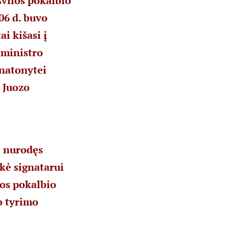
švilos pokalbio
06 d. buvo
i kišasi į
 ministro
rnatonytei
 Juozo
i nurodęs
kė signatarui
los pokalbio
o tyrimo