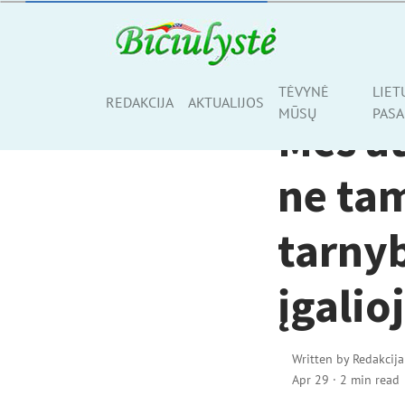
AKTUALIJOS
TĖVYNĖ
LIET
Share
REDAKCIJA
AKTUALIJOS
MŪSŲ
PASA
Mes at
ne tam
tarny
įgalio
Written by
Redakcija
Apr 29
·
2 min read