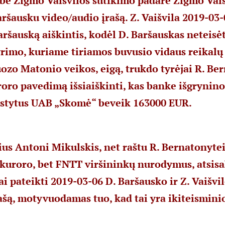
 be Zigmo Vaišvilos sutikimo padarė Zigmo Vai
ršausku video/audio įrašą. Z. Vaišvila 2019-03-
aršauską aiškintis, kodėl D. Baršauskas neteisėta
yrimo, kuriame tiriamos buvusio vidaus reikalų
ozo Matonio veikos, eigą, trukdo tyrėjai R. Be
oro pavedimą išsiaiškinti, kas banke išgrynino
istytus UAB „Skomė“ beveik 163000 EUR.
us Antoni Mikulskis, net raštu R. Bernatonyte
kuroro, bet FNTT viršininkų nurodymus, atsisa
ai pateikti 2019-03-06 D. Baršausko ir Z. Vaišvi
ašą, motyvuodamas tuo, kad tai yra ikiteismini