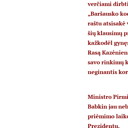
verčiami dirbt
„Baršausko kod
raštu atsisakė
šių klausimų p
kažkodėl gynęs
Rasą Kazėnienę 
savo rinkimų 
neginantis kor
Ministro Pirmi
Babkin jau neb
priėmimo laiko
Prezidentu.