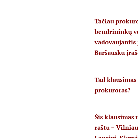
Tačiau prokuro
bendrininkų vei
vadovaujantis 
Baršausku įraš
Tad klausimas 
prokuroras?
Šis klausimas 
raštu – Vilnia
Lauciui. Klaus