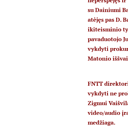
neperspėjęs ir
su Dainiumi Ba
atėjęs pas D. B
ikiteisminio t
pavaduotojo Ju
vykdyti prokur
Matonio iššva
FNTT direktori
vykdyti ne pro
Zigmui Vaišvil
video/audio įr
medžiaga.