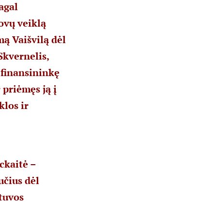
agal
ovų veiklą
mą Vaišvilą dėl
Skvernelis,
 finansininkę
 priėmęs ją į
los ir
ckaitė –
učius dėl
etuvos