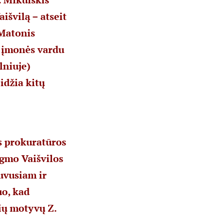
aišvilą – atseit
 Matonis
s įmonės vardu
lniuje)
idžia kitų
s prokuratūros
igmo Vaišvilos
uvusiam ir
uo, kad
kių motyvų Z.