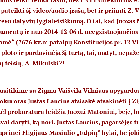
 pateikti šį video/audio įrašą, bet ir priimti Z. V
ceso dalyvių lygiateisiškumą. O tai, kad Juozas
umentų ir nuo 2014-12-06 d. neegzistuojančio
mė“ (7676 kv.m patalpų Konstitucijos pr. 12 Vi
loto ir pardavinėja šį turtą, tai, matyt, nepaže
ų teisių, A. Mikulski?!
susitikime su Zigmu Vaišvila Vilniaus apygardo
rokuroras Justas Laucius atsisakė atsakinėti į Z
ėl prokuratūra leidžia Juozui Matoniui, beje, b
vai daryti, ką nori. Justas Laucius, pagarsėjęs t
pcinei Eligijaus Masiulio „tulpių“ bylai, be jo