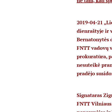
ne tam, kad sp
2019-04-21 „Li
dienraštyje ir
Bernatonytės d
FNTT vadovų ve
prokuratūra, p
nesuteikė pran
pradėjo susidor
Signataras Zigm
FNTT Vilniaus 