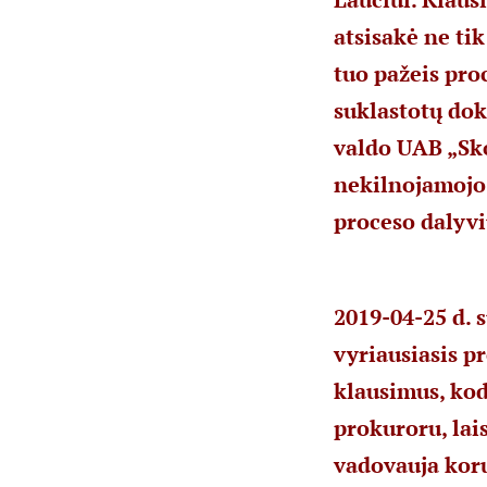
atsisakė ne tik
tuo pažeis pro
suklastotų dok
valdo UAB „Sko
nekilnojamojo p
proceso dalyvi
2019-04-25 d. 
vyriausiasis p
klausimus, kod
prokuroru, lais
vadovauja koru