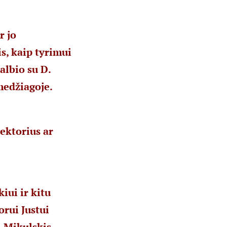
r jo
is, kaip tyrimui
albio su D.
medžiagoje.
ektorius ar
iui ir kitu
rui Justui
. Mikulskis