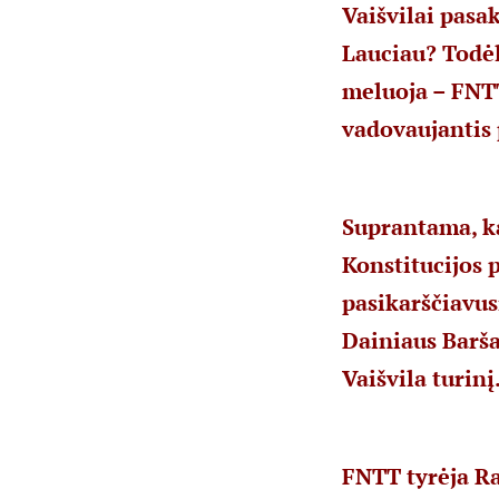
Vaišvilai pasa
Lauciau? Todėl 
meluoja – FNTT
vadovaujantis 
Suprantama, ka
Konstitucijos p
pasikarščiavus
Dainiaus Barša
Vaišvila turinį
FNTT tyrėja Ra