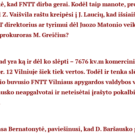
kė, kad FNTT dirba gerai. Kodėl taip manote, pr
Z. Vaišvila raštu kreipėsi į J. Laucių, kad išsiai
 direktorius ar tyrimui dėl Juozo Matonio vei
prokuroras M. Greičius?
d yra ką ir dėl ko slėpti – 7676 kv.m komercin
r. 12 Vilniuje šiek tiek vertos. Todėl ir tenka sl
io buvusio FNTT Vilniaus apygardos valdybos 
usko neapgalvotai ir neteisėtai įrašyto pokalb
.
sa Bernatonytė, paviešinusi, kad D. Baršausko 