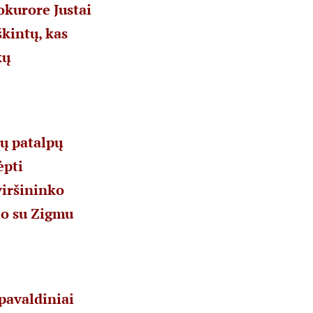
okurore Justai
škintų, kas
kų
ių patalpų
ėpti
viršininko
io su Zigmu
pavaldiniai