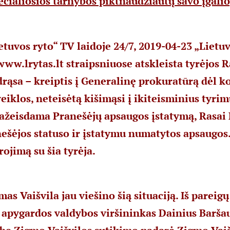
ecialiosios tarnybos piktnaudžiautų savo įgali
etuvos ryto“ TV laidoje 24/7, 2019-04-23 „Lietuv
www.lrytas.lt
straipsniuose atskleista tyrėjos 
rąsa – kreiptis į Generalinę prokuratūrą dėl 
iklos, neteisėtą kišimąsi į ikiteisminius tyri
ažeisdama Pranešėjų apsaugos įstatymą, Rasai
ešėjos statuso ir įstatymu numatytos apsaugos
ojimą su šia tyrėja.
as Vaišvila jau viešino šią situaciją. Iš pareigų
apygardos valdybos viršininkas Dainius Baršau