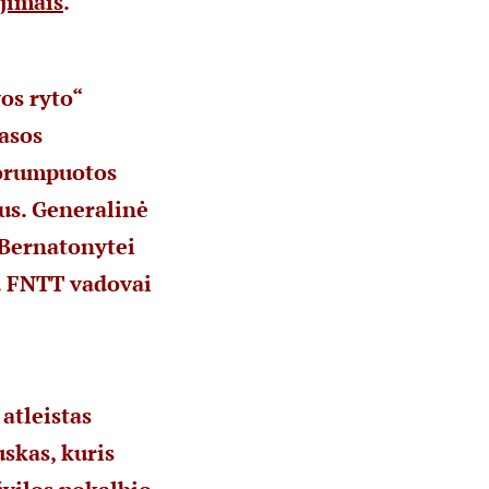
ojimais
.“
os ryto“
Rasos
korumpuotos
mus. Generalinė
 Bernatonytei
. FNTT vadovai
 atleistas
skas, kuris