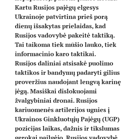
Kartu Rusijos pajėgų elgesys
Ukrainoje patvirtina prieš porą
dienų išsakytas prielaidas, kad
Rusijos vadovybė pakeitė taktiką.
Tai taikoma tiek mūšio lauko, tiek
informacinio karo taktikai.
Rusijos daliniai atsisakė puolimo
taktikos ir bandymų padaryti gilius
proveržius naudojant lengvą karinę
jėgą. Masiškai dislokuojami
žvalgybiniai dronai. Rusijos
kariuomenės artilerijos ugnies į
Ukrainos Ginkluotųjų Pajėgų (UGP)
pozicijas laikas, dažnis ir tikslumas
gerokai pailgėjo. Rusijos vadovybė