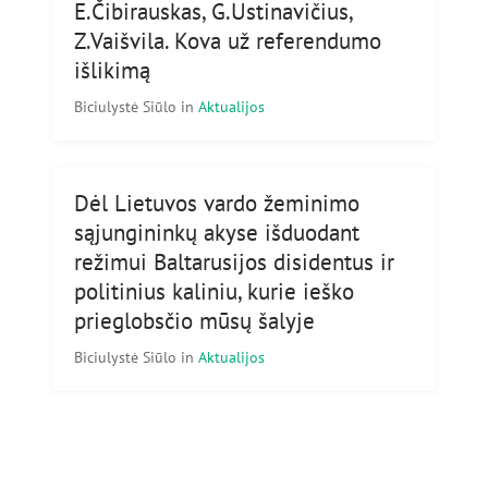
E.Čibirauskas, G.Ustinavičius,
Z.Vaišvila. Kova už referendumo
išlikimą
Biciulystė Siūlo
in
Aktualijos
Dėl Lietuvos vardo žeminimo
sąjungininkų akyse išduodant
režimui Baltarusijos disidentus ir
politinius kaliniu, kurie ieško
prieglobsčio mūsų šalyje
Biciulystė Siūlo
in
Aktualijos