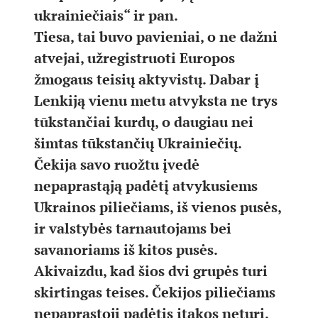
ukrainiečiais“ ir pan.
Tiesa, tai buvo pavieniai, o ne dažni
atvejai, užregistruoti Europos
žmogaus teisių aktyvistų. Dabar į
Lenkiją vienu metu atvyksta ne trys
tūkstančiai kurdų, o daugiau nei
šimtas tūkstančių Ukrainiečių.
Čekija savo ruožtu įvedė
nepaprastąją padėtį atvykusiems
Ukrainos piliečiams, iš vienos pusės,
ir valstybės tarnautojams bei
savanoriams iš kitos pusės.
Akivaizdu, kad šios dvi grupės turi
skirtingas teises. Čekijos piliečiams
nepaprastoji padėtis įtakos neturi.