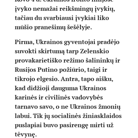
įvyko nemažai reikšmingų įvykių,
tačiau du svarbiausi įvykiai liko
mūšio pranešimų šešėlyje.
Pirma, Ukrainos gyventojai pradėjo
suvokti skirtumą tarp Zelenskio
provakarietiško režimo šalininkų ir
Rusijos Putino požiūrio, taigi ir
tikrojo elgesio. Antra, tapo aišku,
kad didžioji dauguma Ukrainos
karinės ir civilinės vadovybės
tarnavo savo, o ne Ukrainos žmonių
labui. Tik jų socialinės žiniasklaidos
puslapiai buvo pasirengę mirti už
tėvynę.