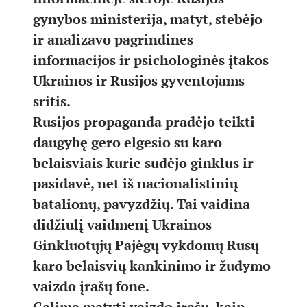
gynybos ministerija, matyt, stebėjo
ir analizavo pagrindines
informacijos ir psichologinės įtakos
Ukrainos ir Rusijos gyventojams
sritis.
Rusijos propaganda pradėjo teikti
daugybę gero elgesio su karo
belaisviais kurie sudėjo ginklus ir
pasidavė, net iš nacionalistinių
batalionų, pavyzdžių. Tai vaidina
didžiulį vaidmenį Ukrainos
Ginkluotųjų Pajėgų vykdomų Rusų
karo belaisvių kankinimo ir žudymo
vaizdo įrašų fone.
Galima matyti vaizdo įrašų, kaip