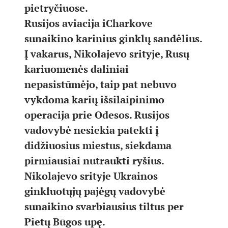
pietryčiuose.
Rusijos aviacija iCharkove
sunaikino karinius ginklų sandėlius.
Į vakarus, Nikolajevo srityje, Rusų
kariuomenės daliniai
nepasistūmėjo, taip pat nebuvo
vykdoma karių išsilaipinimo
operacija prie Odesos. Rusijos
vadovybė nesiekia patekti į
didžiuosius miestus, siekdama
pirmiausiai nutraukti ryšius.
Nikolajevo srityje Ukrainos
ginkluotųjų pajėgų vadovybė
sunaikino svarbiausius tiltus per
Pietų Būgos upę.