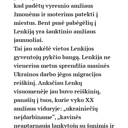
kad padėtų vyresnio amžiaus
žmonėms ir moterims patekti į
miestus. Bent pusė pabėgėlių į
Lenkiją yra šauktinio amžiaus
jaunuoliai.
Tai jau sukėlė vietos Lenkijos
gyventojų pykčio bangą. Lenkija ne
vienerius metus sprendžia masinės
Ukrainos darbo jėgos migracijos
reiškinį. Anksčiau Lenkų
visuomenėje jau buvo reiškinių,
panašių į tuos, kurie vyko XX
amžiaus viduryje: „ukrainiečių
neįdarbiname“, „kavinės
neaptarnauja lankytojų su šunimis ir