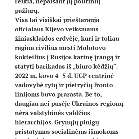
reikia, nepaisant jų politinių
pažiūrų.
Visa tai visiškai prieštarauja
oficialaus Kijevo veiksmams
žiniasklaidos erdvėje, kuri ir toliau
ragina civilius mesti Molotovo
kokteilius į Rusijos karinę įrangą ir
statyti barikadas iš „biuro kėdžių“.
2022 m. kovo 4–5 d. UGP centrinė
vadovybė rytų ir pietryčių fronto
linijoms buvo prarasta. Be to,
daugiau nei pusėje Ukrainos regionų
nėra valstybinės valdžios
hierarchijos. Grynųjų pinigų
pristatymas socialinėms išmokoms