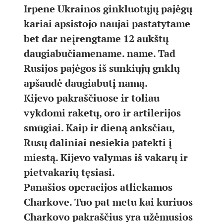
Irpene Ukrainos ginkluotųjų pajėgų
kariai apsistojo naujai pastatytame
bet dar neįrengtame 12 aukštų
daugiabučiamename. name. Tad
Rusijos pajėgos iš sunkiųjų gnklų
apšaudė daugiabutį namą.
Kijevo pakraščiuose ir toliau
vykdomi raketų, oro ir artilerijos
smūgiai. Kaip ir dieną anksčiau,
Rusų daliniai nesiekia patekti į
miestą. Kijevo valymas iš vakarų ir
pietvakarių tęsiasi.
Panašios operacijos atliekamos
Charkove. Tuo pat metu kai kuriuos
Charkovo pakraščius yra užėmusios