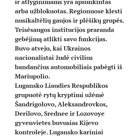
ir atlyginimams yra apsunkintas
arba užblokuotas. Regionuose klesti
nusikaltėlių gaujos ir plėšikų grupės.
Teisėsaugos institucijos praranda
gebėjimą atlikti savo funkcijas.
Buvo atveju, kai Ukrainos
nacionalistai žudė civilius
bandančius automobiliais pabėgti iš
Mariupolio.
Lugansko Liaudies Respublikos
grupuotė rytų kryptimi užėmė
Šandrigolovo, Aleksandrovkos,
Derilovo, Srednee ir Lozovoye
gyvenvietes buvusias Kijevo
kontroleje. Lugansko kariniai