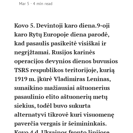
Mar 5
·
4 min read
Kovo 5. Devintoji karo diena.9-oji
karo Rytų Europoje diena parodė,
kad pasaulis pasikeitė visiškai ir
negrįžtamai. Rusijos karinės
operacijos devynios dienos buvusios
TSRS respublikos teritorijoje, kurią
1919 m. įkūrė Vladimiras Leninas,
sunaikino mažiausiai aštuonerius
pasaulinio elito aštuonerių metų
siekius, todėl buvo sukurta
alternatyvi tikrovė kuri visuomenę
paverčia vergais ir šeimininkais.
Kovo 4 d. Ukrainos fronto linijose