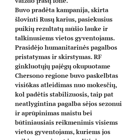
vaizdo įrašų fone.
Buvo pradėta kampanija, skirta
šlovinti Rusų karius, pasiekusius
puikių rezultatų mūšio lauke ir
talkinusiems vietos gyventojams.
Prasidėjo humanitarinės pagalbos
pristatymas ir skirstymas. RF
ginkluotųjų pajėgų okupuotame
Chersono regione buvo paskelbtas
visi6kas atleidimas nuo mokesčių,
kol padėtis stabilizuosis, taip pat
neatlygintina pagalba sėjos sezonui
ir aprūpinimas maistu bei
būtiniausiais reikmenimis visiems
vietos gyventojams, kuriems jos