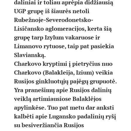
daliniai ir toliau aprėpia didžiausią
UGP grupę iš šiaurės netoli
Rubežnoje-Severodonetsko-
Lisičansko aglomeracijos, kerta šią
grupę tarp IzyIum vakaruose ir
Limanovo rytuose, taip pat pasiekia
Slavianską.
Charkovo kryptimi į pietryčius nuo
Charkovo (Balakleija, Izium) veikia
Rusijos ginkluotųjų pajėgų grupuotė.
Yra pranešimų apie Rusijos dalinių
veiklą artimiausiose Balaklėjos
apylinkėse. Tuo pat metu dar anksti
kalbėti apie Lugansko padalinių ryšį
su besiveržiančia Rusijos