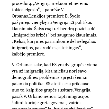
procedūrą. „Vengrija niekuomet nerems
tokios elgesio“, – pabrėžė V.
Orbanas.
Lenkijos premjerė B. Šydlo
pažymėjo vienybę su Vengrija ES politikos
klausimais. Šalys esą turi bendrą poziciją dėl
„imigracijos krizės“ bei saugumo klausimais.
„Kelias, kurį mes pasirinkome dėl nelegalios
imigracijos, pasirodė esąs teisingas“, –
kalbėjo premjerė.
V. Orbanas sakė, kad ES yra dvi grupės: viena
yra už imigraciją, kita mieliau nori savo
demografines problemas spręsti šeimai
palankia politika. ES ateitis esą priklauso
nuo to, kaip šios grupės susitars. Vengrija,
pasak V. Orbano nenori tapti imigracijos
šalimi, kurioje greta gyvena „įvairios
gyventojų grupės“ ir „įvairios civilizacijos“.