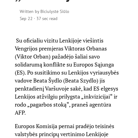
Written by
Biciulystė Siūlo
Sep 22
·
37 sec read
Su oficialiu vizitu Lenkijoje viešintis
Vengrijos premjeras Viktoras Orbanas
(Viktor Orban) pažadėjo šaliai savo
solidarumą konflikte su Europos Sąjunga
(ES). Po susitikimo su Lenkijos vyriausybės
vadove Beata Šydlo (Beata Szydlo) jis
penktadienį Varšuvoje sakė, kad ES elgesys
Lenkijos atžvilgiu prilygsta „inkvizicijai“ ir
rodo „pagarbos stoką“, praneš agentūra
AFP.
Europos Komisija pernai pradėjo teisinės
valstybės principų vertinimo Lenkijoje