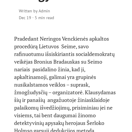
Written by
Admin
Dec 19
·
5 min read
Pradedant Neringos Venckienės apkaltos
procedūrą Lietuvos Seime, savo
rafinuotumu išsiskiriantis socialdemokratų
veikėjas Bronius Bradauskas su Seimo
nariais pasidalino žinia, kad ji,
apkaltinamoji, galimai yra grupinės
nusikalstamos veiklos – suprask,
žmogžudysčių – organizatorė. Klausydamas
šių ir panašių angažuotoje žiniasklaidoje
palaikomų išvedžiojimų, prisiminiau jei ne
visiems, tai bent daugumai žinomo
detektyvinių apysakų herojaus Šerloko
Holmso garsųjį dedukcijos metodą.