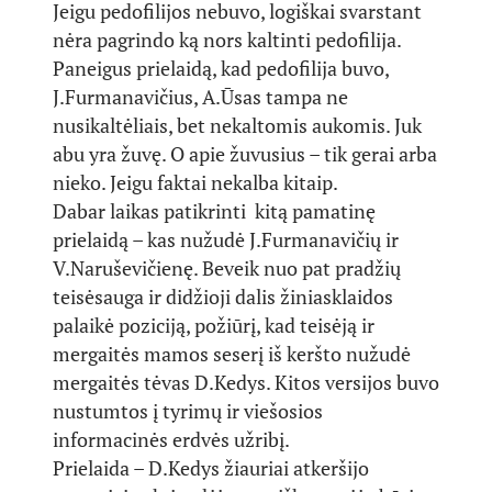
Jeigu pedofilijos nebuvo, logiškai svarstant
nėra pagrindo ką nors kaltinti pedofilija.
Paneigus prielaidą, kad pedofilija buvo,
J.Furmanavičius, A.Ūsas tampa ne
nusikaltėliais, bet nekaltomis aukomis. Juk
abu yra žuvę. O apie žuvusius – tik gerai arba
nieko. Jeigu faktai nekalba kitaip.
Dabar laikas patikrinti kitą pamatinę
prielaidą – kas nužudė J.Furmanavičių ir
V.Naruševičienę. Beveik nuo pat pradžių
teisėsauga ir didžioji dalis žiniasklaidos
palaikė poziciją, požiūrį, kad teisėją ir
mergaitės mamos seserį iš keršto nužudė
mergaitės tėvas D.Kedys. Kitos versijos buvo
nustumtos į tyrimų ir viešosios
informacinės erdvės užribį.
Prielaida – D.Kedys žiauriai atkeršijo