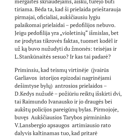
mergaitės skriaudėjams, aišku, turėjo būti
tiriama. Bėda ta, kad ši prielaida prieštarauja
pirmajai, oficialiai, aukščiausiu lygiu
palaikomai prielaidai – pedofilijos nebuvo.
Jeigu pedofilija yra „violetinių“ išmislas, bet
ne įrodytas tikrovės faktas, tuomet kodėl ir
už ką buvo nužudyti du žmonės: teisėjas ir
L.Stankūnaitės sesuo? Ir kas tai padarė?
Priminsiu, kad teismų virtinėje (įvairūs
Garliavos istorijos epizodai nagrinėjami
dešimtyse bylų) antrosios prielaidos –
D.Kedys nužudė – požiūriu reiktų išskirti dvi,
tai Raimundo Ivanausko ir jo draugės bei
aukštų policijos pareigūnų bylas. Pirmojoje,
buvęs Aukščiausios Tarybos pirmininko
V.Lansbergio apsaugos artimiausio rato
dalyvis kaltinamas tuo, kad pritarė