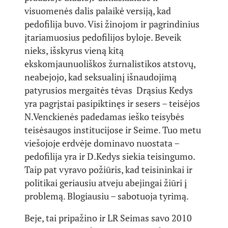
visuomenės dalis palaikė versiją, kad
pedofilija buvo. Visi žinojom ir pagrindinius
įtariamuosius pedofilijos byloje. Beveik
nieks, išskyrus vieną kitą
ekskomjaunuoliškos žurnalistikos atstovų,
neabejojo, kad seksualinį išnaudojimą
patyrusios mergaitės tėvas Drąsius Kedys
yra pagrįstai pasipiktinęs ir sesers – teisėjos
N.Venckienės padedamas ieško teisybės
teisėsaugos institucijose ir Seime. Tuo metu
viešojoje erdvėje dominavo nuostata –
pedofilija yra ir D.Kedys siekia teisingumo.
Taip pat vyravo požiūris, kad teisininkai ir
politikai geriausiu atveju abejingai žiūri į
problemą. Blogiausiu – sabotuoja tyrimą.
Beje, tai pripažino ir LR Seimas savo 2010