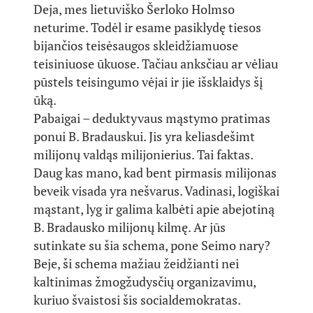
Deja, mes lietuviško Šerloko Holmso
neturime. Todėl ir esame pasiklydę tiesos
bijančios teisėsaugos skleidžiamuose
teisiniuose ūkuose. Tačiau anksčiau ar vėliau
pūstels teisingumo vėjai ir jie išsklaidys šį
ūką.
Pabaigai – deduktyvaus mąstymo pratimas
ponui B. Bradauskui. Jis yra keliasdešimt
milijonų valdąs milijonierius. Tai faktas.
Daug kas mano, kad bent pirmasis milijonas
beveik visada yra nešvarus. Vadinasi, logiškai
mąstant, lyg ir galima kalbėti apie abejotiną
B. Bradausko milijonų kilmę. Ar jūs
sutinkate su šia schema, pone Seimo nary?
Beje, ši schema mažiau žeidžianti nei
kaltinimas žmogžudysčių organizavimu,
kuriuo švaistosi šis socialdemokratas.