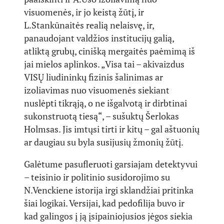
visuomenės, ir jo keistą žūtį, ir
L.Stankūnaitės realią nelaisvę, ir,
panaudojant valdžios institucijų galią,
atliktą grubų, cinišką mergaitės paėmimą iš
jai mielos aplinkos. „Visa tai – akivaizdus
VISŲ liudininkų fizinis šalinimas ar
izoliavimas nuo visuomenės siekiant
nuslėpti tikrąją, o ne išgalvotą ir dirbtinai
sukonstruotą tiesą“, – sušuktų Šerlokas
Holmsas. Jis imtųsi tirti ir kitų – gal aštuonių
ar daugiau su byla susijusių žmonių žūtį.
Galėtume pasufleruoti garsiajam detektyvui
– teisinio ir politinio susidorojimo su
N.Venckiene istorija irgi sklandžiai pritinka
šiai logikai. Versijai, kad pedofilija buvo ir
kad galingos į ją įsipainiojusios jėgos siekia