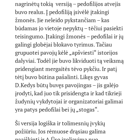
nagrinėtų tokią versiją – pedofilijos atvejis
buvo realus. Į pedofiliją įsivėlė įtakingi
žmonės. Jie neleido pykstančiam – kas
būdamas jo vietoje nepyktų – tėčiui pasiekti
teisingumo. Įtakingi žmonės – pedofilai ir jų
galingi globėjai blokavo tyrimus. Tačiau
grupuotei pavojų kėlė „apšviesti“ istorijos
dalyviai. Todėl jie buvo likviduoti tą veiksmą
pridengiant mergaitės tėvo pykčiu. Ir patį
tėtį buvo būtina pašalinti. Likęs gyvas
D.Kedys būtų buvęs pavojingas – jis galėjo
įrodyti, kad juo tik prisidengta ir kad tikrieji
žudynių vykdytojai ir organizatoriai galimai
yra patys pedofilai bei jų „stogas“.
Ši versija logiška ir tolimesnių įvykių
požiūriu. Jos rėmuose drąsiau galima
paaiškinti ir A.Ūso izoliavimą nuo