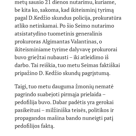
metų sausio 21 dienos nutarimu, kuriame,
be kita ko, sakoma, kad ikiteisminį tyrimą
pagal D.Kedžio skundus policija, prokuratūra
atliko netinkamai. Po šio Seimo nutarimo
atsistatydino tuometinis generalinis
prokuroras Algimantas Valantinas, o
ikiteisminiame tyrime dalyvavę prokurorai
buvo griežtai nubausti – iki atleidimo iš
darbo. Tai reiškia, tuo metu Seimas faktiškai
pripažino D. Kedžio skundų pagrįstumą.
Taigi, tuo metu dauguma žmonių nematė
pagrindo suabejoti pirmąja prielaida –
pedofilija buvo. Dabar padėtis yra gerokai
pasikeitusi – milžiniška teisės, politikos ir
propagandos mašina bando nuneigti patį
pedofilijos faktą.