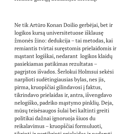
Ne tik Artūro Konan Doilio gerbėjai, bet ir
logikos kursą universitetuose išklausę
žmonės žino: dedukcija – tai metodas, kai
remiantis tvirtai suręstomis prielaidomis ir
mąstant logiškai, nedarant logikos klaidų
pasiekiamas patikimas rezultatas –
pagrįstos išvados. Šerlokui Holmsui sekėsi
narplioti sudėtingiausias bylas, nes jis,
pirma, kruopščiai gilindavosi į faktus,
tikrindavo prielaidas ir, antra, išvengdavo
nelogiško, padriko mąstymo pinklių. Deja,
mūsų teisėsaugos šulai bei kaltinti greiti
politikai dažnai ignoruoja šiuos du
reikalavimus – kruopščiai formuluoti,
tikrinti ir pertikrinti prielaidas ir nedaryti