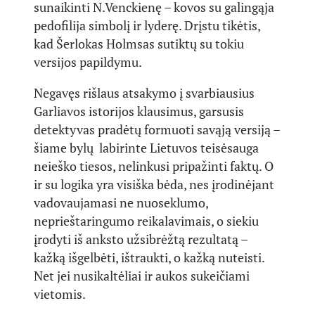
sunaikinti N.Venckienę – kovos su galingąja
pedofilija simbolį ir lyderę. Drįstu tikėtis,
kad Šerlokas Holmsas sutiktų su tokiu
versijos papildymu.
Negavęs rišlaus atsakymo į svarbiausius
Garliavos istorijos klausimus, garsusis
detektyvas pradėtų formuoti savąją versiją –
šiame bylų labirinte Lietuvos teisėsauga
neieško tiesos, nelinkusi pripažinti faktų. O
ir su logika yra visiška bėda, nes įrodinėjant
vadovaujamasi ne nuoseklumo,
neprieštaringumo reikalavimais, o siekiu
įrodyti iš anksto užsibrėžtą rezultatą –
kažką išgelbėti, ištraukti, o kažką nuteisti.
Net jei nusikaltėliai ir aukos sukeičiami
vietomis.