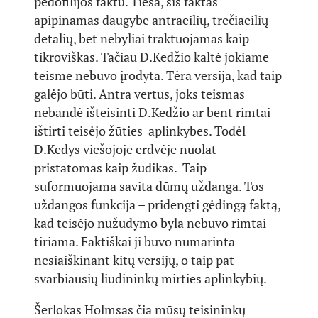
pedofilijos faktu. Tiesa, šis faktas
apipinamas daugybe antraeilių, trečiaeilių
detalių, bet nebyliai traktuojamas kaip
tikroviškas. Tačiau D.Kedžio kaltė jokiame
teisme nebuvo įrodyta. Tėra versija, kad taip
galėjo būti. Antra vertus, joks teismas
nebandė išteisinti D.Kedžio ar bent rimtai
ištirti teisėjo žūties aplinkybes. Todėl
D.Kedys viešojoje erdvėje nuolat
pristatomas kaip žudikas. Taip
suformuojama savita dūmų uždanga. Tos
uždangos funkcija – pridengti gėdingą faktą,
kad teisėjo nužudymo byla nebuvo rimtai
tiriama. Faktiškai ji buvo numarinta
nesiaiškinant kitų versijų, o taip pat
svarbiausių liudininkų mirties aplinkybių.
Šerlokas Holmsas čia mūsų teisininkų