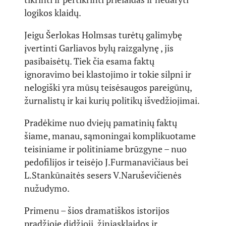
logikos klaidų.
Jeigu Šerlokas Holmsas turėtų galimybę
įvertinti Garliavos bylų raizgalynę , jis
pasibaisėtų. Tiek čia esama faktų
ignoravimo bei klastojimo ir tokie silpni ir
nelogiški yra mūsų teisėsaugos pareigūnų,
žurnalistų ir kai kurių politikų išvedžiojimai.
Pradėkime nuo dviejų pamatinių faktų
šiame, manau, sąmoningai komplikuotame
teisiniame ir politiniame brūzgyne – nuo
pedofilijos ir teisėjo J.Furmanavičiaus bei
L.Stankūnaitės sesers V.Naruševičienės
nužudymo.
Primenu – šios dramatiškos istorijos
pradžioje didžioji žiniasklaidos ir