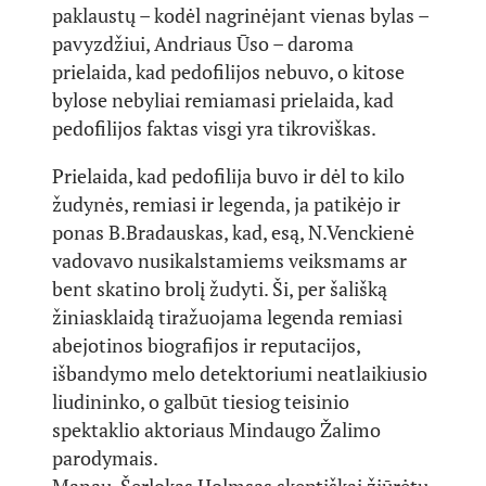
paklaustų – kodėl nagrinėjant vienas bylas –
pavyzdžiui, Andriaus Ūso – daroma
prielaida, kad pedofilijos nebuvo, o kitose
bylose nebyliai remiamasi prielaida, kad
pedofilijos faktas visgi yra tikroviškas.
Prielaida, kad pedofilija buvo ir dėl to kilo
žudynės, remiasi ir legenda, ja patikėjo ir
ponas B.Bradauskas, kad, esą, N.Venckienė
vadovavo nusikalstamiems veiksmams ar
bent skatino brolį žudyti. Ši, per šališką
žiniasklaidą tiražuojama legenda remiasi
abejotinos biografijos ir reputacijos,
išbandymo melo detektoriumi neatlaikiusio
liudininko, o galbūt tiesiog teisinio
spektaklio aktoriaus Mindaugo Žalimo
parodymais.