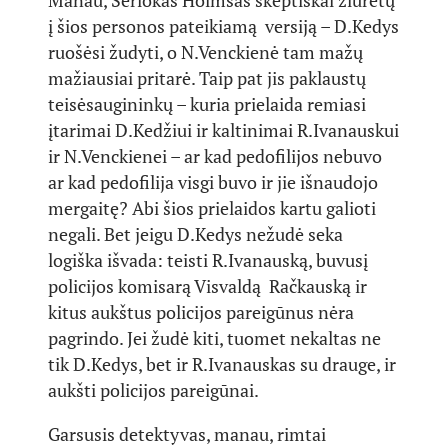
Manau, Šerlokas Holmsas skeptiškai žiūrėtų
į šios personos pateikiamą versiją – D.Kedys
ruošėsi žudyti, o N.Venckienė tam mažų
mažiausiai pritarė. Taip pat jis paklaustų
teisėsaugininkų – kuria prielaida remiasi
įtarimai D.Kedžiui ir kaltinimai R.Ivanauskui
ir N.Venckienei – ar kad pedofilijos nebuvo
ar kad pedofilija visgi buvo ir jie išnaudojo
mergaitę? Abi šios prielaidos kartu galioti
negali. Bet jeigu D.Kedys nežudė seka
logiška išvada: teisti R.Ivanauską, buvusį
policijos komisarą Visvaldą Račkauską ir
kitus aukštus policijos pareigūnus nėra
pagrindo. Jei žudė kiti, tuomet nekaltas ne
tik D.Kedys, bet ir R.Ivanauskas su drauge, ir
aukšti policijos pareigūnai.
Garsusis detektyvas, manau, rimtai