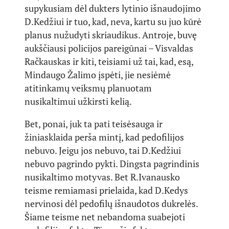
supykusiam dėl dukters lytinio išnaudojimo
D.Kedžiui ir tuo, kad, neva, kartu su juo kūrė
planus nužudyti skriaudikus. Antroje, buvę
aukščiausi policijos pareigūnai – Visvaldas
Račkauskas ir kiti, teisiami už tai, kad, esą,
Mindaugo Žalimo įspėti, jie nesiėmė
atitinkamų veiksmų planuotam
nusikaltimui užkirsti kelią.
Bet, ponai, juk ta pati teisėsauga ir
žiniasklaida perša mintį, kad pedofilijos
nebuvo. Jeigu jos nebuvo, tai D.Kedžiui
nebuvo pagrindo pykti. Dingsta pagrindinis
nusikaltimo motyvas. Bet R.Ivanausko
teisme remiamasi prielaida, kad D.Kedys
nervinosi dėl pedofilų išnaudotos dukrelės.
Šiame teisme net nebandoma suabejoti