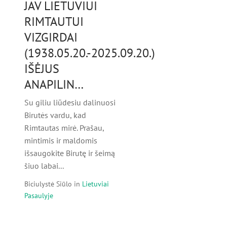
JAV LIETUVIUI
RIMTAUTUI
VIZGIRDAI
(1938.05.20.-2025.09.20.)
IŠĖJUS
ANAPILIN…
Su giliu liūdesiu dalinuosi
Birutės vardu, kad
Rimtautas mirė. Prašau,
mintimis ir maldomis
išsaugokite Birutę ir šeimą
šiuo labai...
Biciulystė Siūlo
in
Lietuviai
Pasaulyje