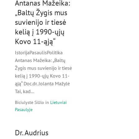
Antanas Mažeika:
„Baltų Žygis mus
suvienijo ir tiesė
kelią į 1990-ųjų
Kovo 11-ąją“
IstorijaPasaulisPolitika
Antanas Mažeika: „Baltų
Žygis mus suvienijo ir tiesė
kelią į 1990-ųjų Kovo 11-
ąją“ Doc.dr. Jolanta Mažylė
Tai, kad...
Biciulystė Siūlo
in
Lietuviai
Pasaulyje
Dr. Audrius