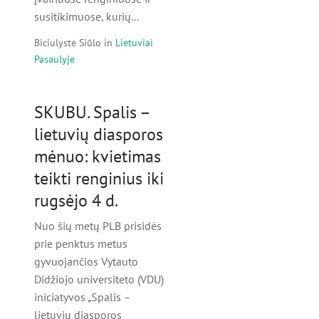
susitikimuose, kurių...
Biciulystė Siūlo
in
Lietuviai
Pasaulyje
SKUBU. Spalis –
lietuvių diasporos
mėnuo: kvietimas
teikti renginius iki
rugsėjo 4 d.
Nuo šių metų PLB prisidės
prie penktus metus
gyvuojančios Vytauto
Didžiojo universiteto (VDU)
iniciatyvos „Spalis –
lietuvių diasporos