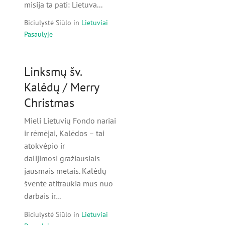
misija ta pati: Lietuva...
Biciulystė Siūlo
in
Lietuviai
Pasaulyje
Linksmų šv.
Kalėdų / Merry
Christmas
Mieli Lietuvių Fondo nariai
ir rėmėjai, Kalėdos – tai
atokvėpio ir
dalijimosi gražiausiais
jausmais metais. Kalėdų
šventė atitraukia mus nuo
darbais ir...
Biciulystė Siūlo
in
Lietuviai