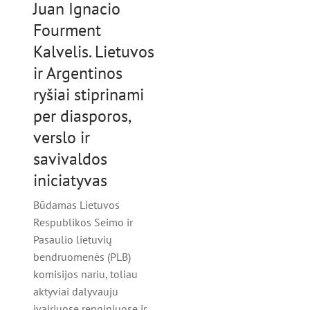
Juan Ignacio
Fourment
Kalvelis. Lietuvos
ir Argentinos
ryšiai stiprinami
per diasporos,
verslo ir
savivaldos
iniciatyvas
Būdamas Lietuvos
Respublikos Seimo ir
Pasaulio lietuvių
bendruomenės (PLB)
komisijos nariu, toliau
aktyviai dalyvauju
įvairiuose renginiuose ir