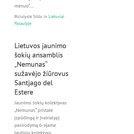
mėnuo“....
Biciulystė Siūlo
in
Lietuviai
Pasaulyje
Lietuvos jaunimo
šokių ansamblis
„Nemunas“
sužavėjo žiūrovus
Santjago del
Estere
Jaunimo šokių kolektyvas
„Nemunas“ pristatė
įspūdingą ir įvairialypį
pasirodymą 6-ajame
tautinių kolektyvų