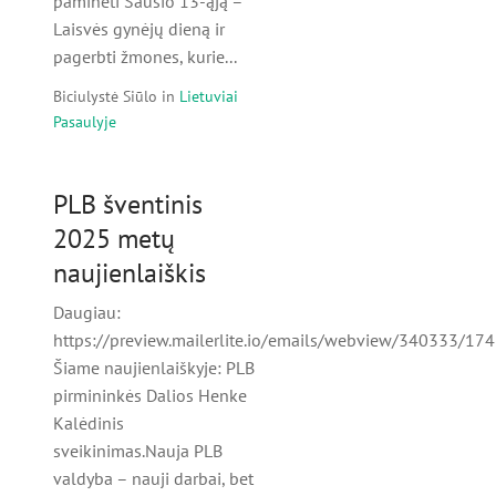
paminėti Sausio 13-ąją –
Laisvės gynėjų dieną ir
pagerbti žmones, kurie...
Biciulystė Siūlo
in
Lietuviai
Pasaulyje
PLB šventinis
2025 metų
naujienlaiškis
Daugiau:
https://preview.mailerlite.io/emails/webview/340333/
Šiame naujienlaiškyje: PLB
pirmininkės Dalios Henke
Kalėdinis
sveikinimas.Nauja PLB
valdyba – nauji darbai, bet