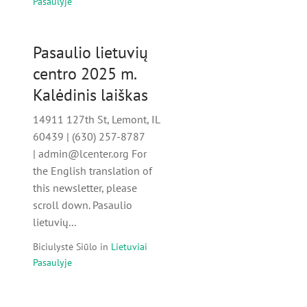
Pasaulyje
Pasaulio lietuvių
centro 2025 m.
Kalėdinis laiškas
14911 127th St, Lemont, IL
60439 | (630) 257-8787
| admin@lcenter.org For
the English translation of
this newsletter, please
scroll down. Pasaulio
lietuvių...
Biciulystė Siūlo
in
Lietuviai
Pasaulyje