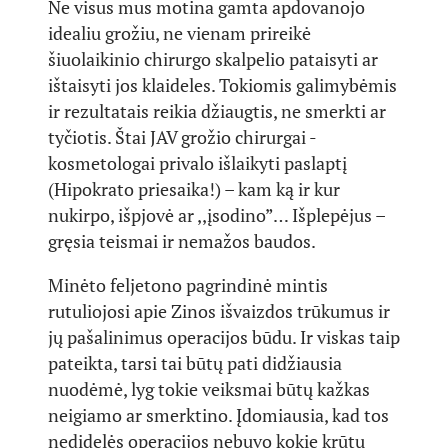
Ne visus mus motina gamta apdovanojo
idealiu grožiu, ne vienam prireikė
šiuolaikinio chirurgo skalpelio pataisyti ar
ištaisyti jos klaideles. Tokiomis galimybėmis
ir rezultatais reikia džiaugtis, ne smerkti ar
tyčiotis. Štai JAV grožio chirurgai -
kosmetologai privalo išlaikyti paslaptį
(Hipokrato priesaika!) – kam ką ir kur
nukirpo, išpjovė ar ,,įsodino”… Išplepėjus –
gręsia teismai ir nemažos baudos.
Minėto feljetono pagrindinė mintis
rutuliojosi apie Zinos išvaizdos trūkumus ir
jų pašalinimus operacijos būdu. Ir viskas taip
pateikta, tarsi tai būtų pati didžiausia
nuodėmė, lyg tokie veiksmai būtų kažkas
neigiamo ar smerktino. Įdomiausia, kad tos
nedidelės operacijos nebuvo kokie krūtų