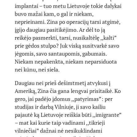
implantai – tuo metu Lietuvoje tokie dalykai
buvo mažai kam, o gal ir niekam,
neprieinami. Zina po operacijų tarsi atgimė,
įgijo daugiau pasitikėjimo. Ar dėl to ją
reikėjo pasmerkti, tarsi, nusikaltėlę ,,kalti”
prie gėdos stulpo? Juk viską susitvarkė savo
jėgomis, savo santaupomis, gabumais.
Niekam nepakenkta, niekam neparsiduota
nei kūnu, nei siela.
Daugiau nei prieš dešimtmetį atvykusi į
Ameriką, Zina čia gana lengvai prisitaikė. Ko
gero, jai padėjo įdomus ,,patyrimas”: per
studijas ir darbą Vilniuje, ji savo kailiu
pajautė ką Lietuvoje reiškia būti ,,imigrante”
– mat kai kurie taip vadinami ,,tikrieji
vilniečiai” dažnai nė nesikuklindami