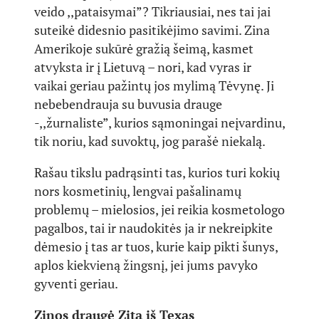
veido ,,pataisymai”? Tikriausiai, nes tai jai
suteikė didesnio pasitikėjimo savimi. Zina
Amerikoje sukūrė gražią šeimą, kasmet
atvyksta ir į Lietuvą – nori, kad vyras ir
vaikai geriau pažintų jos mylimą Tėvynę. Ji
nebebendrauja su buvusia drauge
-,,žurnaliste”, kurios sąmoningai neįvardinu,
tik noriu, kad suvoktų, jog parašė niekalą.
Rašau tikslu padrąsinti tas, kurios turi kokių
nors kosmetinių, lengvai pašalinamų
problemų – mielosios, jei reikia kosmetologo
pagalbos, tai ir naudokitės ja ir nekreipkite
dėmesio į tas ar tuos, kurie kaip pikti šunys,
aplos kiekvieną žingsnį, jei jums pavyko
gyventi geriau.
Zinos draugė Zita iš Texas