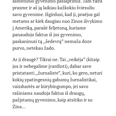
asmeninio gyvenimo paslaptimis. Tam tikra
prasme ir aš ją laikiau kažkokiu šviesuliu
savo gyvenime. Išgirdusi, kad ji, praėjus gal
metams ar kiek daugiau nuo Zinos išvykimo
į Ameriką, parašė feljetoną, kuriame
panaudojo faktus iš jos gyvenimo,
paskaninusi tą ,,šedevrą” nemaža doze
purvo, netekau žado.
Ar ji draugė? Tikrai ne. Tai ,,veikėja” (kitaip
jos ir nebegalime įvardinti), dabar save
pristatanti ,,žurnaliste”, kuri, ko gero, neturi
kokių ypatingesnių gabumų žurnalistikai,
vaizduotės ar kūrybingumpo, jei savo
rašiniams naudoja faktus iš draugų,
pažįstamų gyvenimo, kaip atsitiko ir su
Zina…