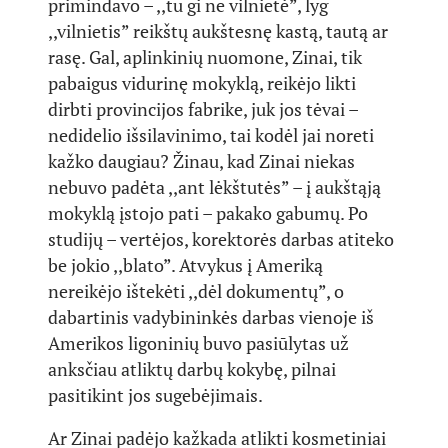
primindavo – ,,tu gi ne vilnietė”, lyg
,,vilnietis” reikštų aukštesnę kastą, tautą ar
rasę. Gal, aplinkinių nuomone, Zinai, tik
pabaigus vidurinę mokyklą, reikėjo likti
dirbti provincijos fabrike, juk jos tėvai –
nedidelio išsilavinimo, tai kodėl jai noreti
kažko daugiau? Žinau, kad Zinai niekas
nebuvo padėta ,,ant lėkštutės” – į aukštąją
mokyklą įstojo pati – pakako gabumų. Po
studijų – vertėjos, korektorės darbas atiteko
be jokio ,,blato”. Atvykus į Ameriką
nereikėjo ištekėti ,,dėl dokumentų”, o
dabartinis vadybininkės darbas vienoje iš
Amerikos ligoninių buvo pasiūlytas už
anksčiau atliktų darbų kokybę, pilnai
pasitikint jos sugebėjimais.
Ar Zinai padėjo kažkada atlikti kosmetiniai