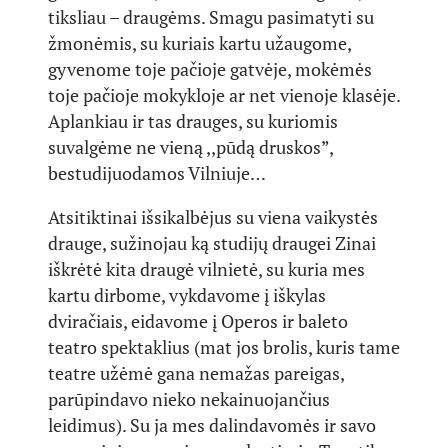
tiksliau – draugėms. Smagu pasimatyti su
žmonėmis, su kuriais kartu užaugome,
gyvenome toje pačioje gatvėje, mokėmės
toje pačioje mokykloje ar net vienoje klasėje.
Aplankiau ir tas drauges, su kuriomis
suvalgėme ne vieną ,,pūdą druskos”,
bestudijuodamos Vilniuje…
Atsitiktinai išsikalbėjus su viena vaikystės
drauge, sužinojau ką studijų draugei Zinai
iškrėtė kita draugė vilnietė, su kuria mes
kartu dirbome, vykdavome į iškylas
dviračiais, eidavome į Operos ir baleto
teatro spektaklius (mat jos brolis, kuris tame
teatre užėmė gana nemažas pareigas,
parūpindavo nieko nekainuojančius
leidimus). Su ja mes dalindavomės ir savo