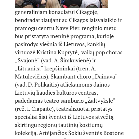
generaliniam konsulatui Čikagoje,
bendradarbiaujant su Čikagos laisvalaikio ir
pramogų centru Navy Pier, renginio metu
bus pristatyta meninė programa, kurioje
pasirodys viešnia iš Lietuvos, kanklių
virtuozė Kristina Kuprytė, vaikų pop choras
„Svajonė“ (vad. A. Šimkuvienė) ir
„Lituanica“ krepšininkai (tren. A.
Matulevičius). Skambant choro „Dainava“
(vad. D. Polikaitis) atliekamoms dainos
Lietuvių liaudies kultūros centras,
padedamas teatro sambūrio „Žaltvykslė“
(rež. I. Čiapaitė), teatralizuotai pristatys
specialiai šiai šventei iš Lietuvos atvežtą
skirtingų regionų tautinių kostiumų
kolekciją. Artėjančios Šokių šventės Bostone