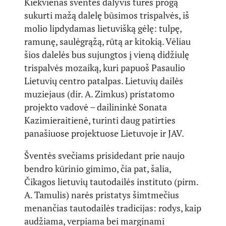
Kiekvienas šventės dalyvis turės progą
sukurti mažą dalelę būsimos trispalvės, iš
molio lipdydamas lietuvišką gėlę: tulpę,
ramunę, saulėgrąžą, rūtą ar kitokią. Vėliau
šios dalelės bus sujungtos į vieną didžiulę
trispalvės mozaiką, kuri papuoš Pasaulio
Lietuvių centro patalpas. Lietuvių dailės
muziejaus (dir. A. Zimkus) pristatomo
projekto vadovė – dailininkė Sonata
Kazimieraitienė, turinti daug patirties
panašiuose projektuose Lietuvoje ir JAV.
Šventės svečiams prisidedant prie naujo
bendro kūrinio gimimo, čia pat, šalia,
Čikagos lietuvių tautodailės instituto (pirm.
A. Tamulis) narės pristatys šimtmečius
menančias tautodailės tradicijas: rodys, kaip
audžiama, verpiama bei marginami