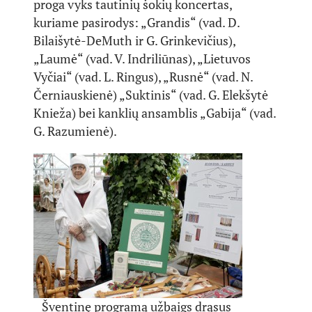
proga vyks tautinių šokių koncertas,
kuriame pasirodys: „Grandis“ (vad. D.
Bilaišytė-DeMuth ir G. Grinkevičius),
„Laumė“ (vad. V. Indriliūnas), „Lietuvos
Vyčiai“ (vad. L. Ringus), „Rusnė“ (vad. N.
Černiauskienė) „Suktinis“ (vad. G. Elekšytė
Knieža) bei kanklių ansamblis „Gabija“ (vad.
G. Razumienė).
Šventinę programą užbaigs drąsus