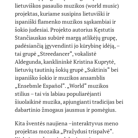
lietuviškos pasaulio muzikos (world music)
projektas, kuriame susipins lietuviški ir
ispaniški flamenko muzikos sąskambiai ir
šokio judesiai. Projekto autorius Kęstutis
Stančiauskas subūrė margą atlikėjų grupę,
padėsiančią įgyvendinti jo kūrybinę idėją, –
tai grupė „Streedancer“, vokalistė
Aldegunda, kanklininkė Kristina Kuprytė,
lietuvių tautinių šokių grupė „Suktinis“ bei
ispaniško šokio ir muzikos ansamblis
„Ensebmle Español“. „World“ muzikos
stilius – tai vis labiau populiarėjanti
šiuolaikinė muzika, apjungianti tradicijas bei
dabartinio žmogaus jausmus ir pomėgius.
Kita šventės naujiena –interaktyvus meno
projektas mozaika „Pražydusi trispalvė“.