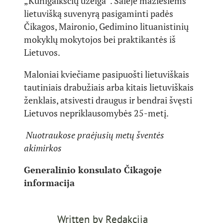
„Kunigaikščių užeiga“. Salėje mažiesiems
lietuvišką suvenyrą pasigaminti padės
Čikagos, Maironio, Gedimino lituanistinių
mokyklų mokytojos bei praktikantės iš
Lietuvos.
Maloniai kviečiame pasipuošti lietuviškais
tautiniais drabužiais arba kitais lietuviškais
ženklais, atsivesti draugus ir bendrai švęsti
Lietuvos nepriklausomybės 25-metį.
Nuotraukose praėjusių metų šventės
akimirkos
Generalinio konsulato Čikagoje
informacija
Written by
Redakcija