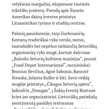
velykiniai margučiai, eksponuos tautinės
tekstilės įvairovę. Parodą apie Šiaurės
Amerikos dainų šventes pristatys
Lituanistikos tyrimo ir studijų centras.
Palmių paunksmėje, tarp čiurlenančių
fontanų tradiciškai vyks verslo, meno,
tautodailės bei nepelno siekiančių lietuviškų
organizacijų vyks mugė, kurioje dalyvaus
„Balzeko lietuvių kultūros muziejus“, įmonė
„Food Depot International“, menininkai:
Bronius Ilevičius, Agnė Sabonis, Ramutė
Strauka, Jolanta Koller ir kiti. Savo veiklą
mugėje pristatys „Čikagos lietuvių opera“,
laikraštis „Draugas“, į Šokių šventę Bostone
kvies jos organizatoriai. Lietuviškų patiekalų
asortimentą pasiūlys restoranas