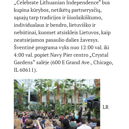
„Celebrate Lithuanian Independence“ bus
kupina kūrybos, netikėtų partnerysčių,
sąsajų tarp tradicijos ir šiuolaikiškumo,
individualaus ir bendro, lietuviško ir
nebūtinai, kuomet atsiskleis Lietuvos, kaip
neatsiejamos pasaulio dalies žavesys.
Šventinė programa vyks nuo 12:00 val. iki
4:00 val. popiet Navy Pier centro „Crystal
Gardens“ salėje (600 E Grand Ave., Chicago,
IL 60611).
LR