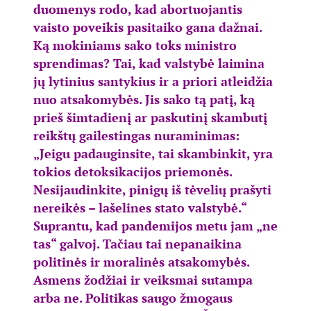
duomenys rodo, kad abortuojantis
vaisto poveikis pasitaiko gana dažnai.
Ką mokiniams sako toks ministro
sprendimas? Tai, kad valstybė laimina
jų lytinius santykius ir a priori atleidžia
nuo atsakomybės. Jis sako tą patį, ką
prieš šimtadienį ar paskutinį skambutį
reikštų gailestingas nuraminimas:
„Jeigu padauginsite, tai skambinkit, yra
tokios detoksikacijos priemonės.
Nesijaudinkite, pinigų iš tėvelių prašyti
nereikės – lašelines stato valstybė.“
Suprantu, kad pandemijos metu jam „ne
tas“ galvoj. Tačiau tai nepanaikina
politinės ir moralinės atsakomybės.
Asmens žodžiai ir veiksmai sutampa
arba ne. Politikas saugo žmogaus