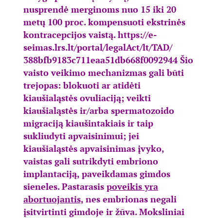
nusprendė merginoms nuo 15 iki 20
metų 100 proc. kompensuoti ekstrinės
kontracepcijos vaistą.
https://e-
seimas.lrs.lt/
portal/legalAct/lt/TAD/
388bfb9183c711eaa51db668f00929
44
Šio
vaisto veikimo mechanizmas gali būti
trejopas: blokuoti ar atidėti
kiaušialąstės ovuliaciją; veikti
kiaušialąstės ir/arba spermatozoido
migraciją kiaušintakiais ir taip
sukliudyti apvaisinimui; jei
kiaušialąstės apvaisinimas įvyko,
vaistas gali sutrikdyti embriono
implantaciją, paveikdamas gimdos
sieneles. Pastarasis
poveikis yra
abortuojantis,
nes embrionas negali
įsitvirtinti gimdoje ir žūva. Moksliniai