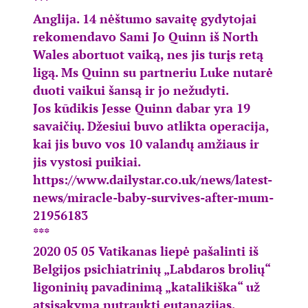
***
Anglija. 14 nėštumo savaitę gydytojai
rekomendavo Sami Jo Quinn iš North
Wales abortuot vaiką, nes jis turįs retą
ligą. Ms Quinn su partneriu Luke nutarė
duoti vaikui šansą ir jo nežudyti.
Jos kūdikis Jesse Quinn dabar yra 19
savaičių. Džesiui buvo atlikta operacija,
kai jis buvo vos 10 valandų amžiaus ir
jis vystosi puikiai.
https://www.dailystar.co.uk/
news/latest-
news/miracle-baby-
survives-after-mum-
21956183
***
2020 05 05 Vatikanas liepė pašalinti iš
Belgijos psichiatrinių „Labdaros brolių“
ligoninių pavadinimą „katalikiška“ už
atsisakymą nutraukti eutanazijas.