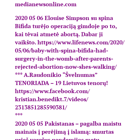
medianewsonline.com
2020 05 06 Elouise Simpson su spina
Bifida turėjo operaciją gimdoje po to,
kai tėvai atmetė abortą. Dabar ji
vaikšto.
https://www.lifenews.com/2020/
05/06/baby-with-spina-bifida-
had-
surgery-in-the-womb-after-
parents-
rejected-abortion-now-
shes-walking/
***
A.Raudonikio “Švelnumas”
TENORIADA – 19 Lietuvos tenorų!
https://www.facebook.com/
kristian.benedikt.7/videos/
2313851285590381/
***
2020 05 05 Pakistanas – pagalba maistu
mainais į perėjimą į islamą: smurtas
prieš vargšus pandemijos metu.