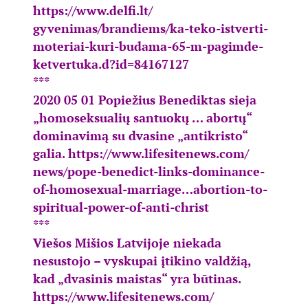
https://www.delfi.lt/
gyvenimas/brandiems/ka-teko-
istverti-
moteriai-kuri-budama-
65-m-pagimde-
ketvertuka.d?id=
84167127
***
2020 05 01 Popiežius Benediktas sieja
„homoseksualių santuokų … abortų“
dominavimą su dvasine „antikristo“
galia.
https://www.lifesitenews.com/
news/pope-benedict-links-
dominance-
of-homosexual-
marriage…abortion-to-
spiritual-power-of-anti-christ
***
Viešos Mišios Latvijoje niekada
nesustojo – vyskupai įtikino valdžią,
kad „dvasinis maistas“ yra būtinas.
https://www.lifesitenews.com/