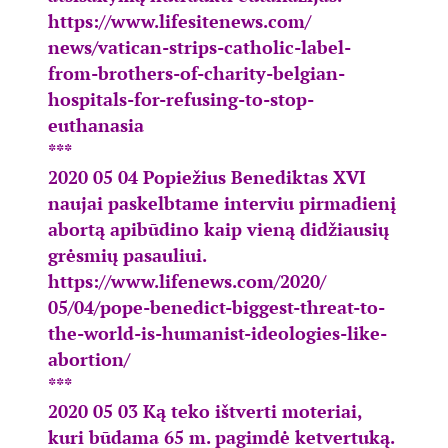
https://www.lifesitenews.com/
news/vatican-strips-catholic-
label-
from-brothers-of-
charity-belgian-
hospitals-for-
refusing-to-stop-
euthanasia
***
2020 05 04 Popiežius Benediktas XVI
naujai paskelbtame interviu pirmadienį
abortą apibūdino kaip vieną didžiausių
grėsmių pasauliui.
https://www.lifenews.com/2020/
05/04/pope-benedict-biggest-
threat-to-
the-world-is-
humanist-ideologies-like-
abortion/
***
2020 05 03 Ką teko ištverti moteriai,
kuri būdama 65 m. pagimdė ketvertuką.