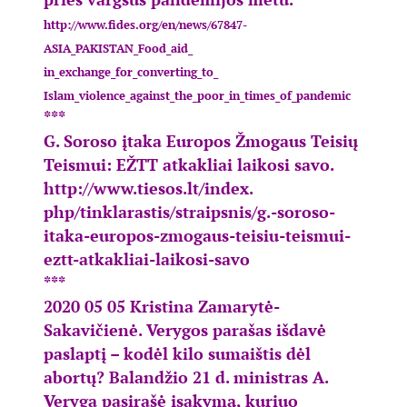
http://www.fides.org/en/news/
67847-
ASIA_PAKISTAN_Food_aid_
in_exchange_for_converting_to_
Islam_violence_against_the_
poor_in_times_of_pandemic
***
G. Soroso įtaka Europos Žmogaus Teisių
Teismui: EŽTT atkakliai laikosi savo.
http://www.tiesos.lt/index.
php/tinklarastis/straipsnis/g.
-soroso-
itaka-europos-zmogaus-
teisiu-teismui-
eztt-atkakliai-
laikosi-savo
***
2020 05 05 Kristina Zamarytė-
Sakavičienė. Verygos parašas išdavė
paslaptį – kodėl kilo sumaištis dėl
abortų? Balandžio 21 d. ministras A.
Veryga pasirašė įsakymą, kuriuo