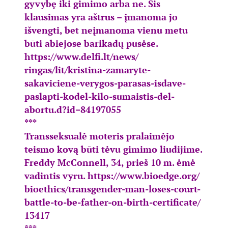
gyvybę iki gimimo arba ne. Šis
klausimas yra aštrus – įmanoma jo
išvengti, bet neįmanoma vienu metu
būti abiejose barikadų pusėse.
https://www.delfi.lt/news/
ringas/lit/kristina-zamaryte-
sakaviciene-verygos-parasas-
isdave-
paslapti-kodel-kilo-
sumaistis-del-
abortu.d?id=
84197055
***
Transseksualė moteris pralaimėjo
teismo kovą būti tėvu gimimo liudijime.
Freddy McConnell, 34, prieš 10 m. ėmė
vadintis vyru.
https://www.bioedge.org/
bioethics/transgender-man-
loses-court-
battle-to-be-
father-on-birth-certificate/
13417