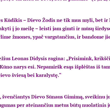
s Kūdikis – Dievo Žodis ne tik mus myli, bet ir
kyti į jo meilę – leisti jam gimti ir mūsų širdyse
lime žmones, ypač vargstančius, ir bandome ji
ežius Leonas Didysis ragina: „Prisimink, krikšč
 Kūno narys esi. Nepamiršk esąs išplėštas iš ta
Dievo šviesą bei karalystę.“
s, švenčiantys Dievo Sūnaus Gimimą, sveikinu jus
ugsmas per ateinančius metus būtų nuolatinis 