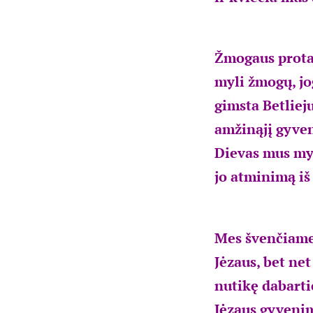
Žmogaus protas
myli žmogų, jo
gimsta Betlieju
amžinąjį gyven
Dievas mus myl
jo atminimą iš 
Mes švenčiame 
Jėzaus, bet ne
nutikę dabartie
Jėzaus gyvenim