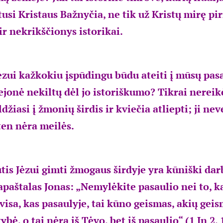
itusi Kristaus Bažnyčia, ne tik už Kristų mirę p
ir nekrikščionys istorikai.
Jėzui kažkokiu įspūdingu būdu ateiti į mūsų pasa
jonė nekiltų dėl jo istoriškumo? Tikrai nereik
ldžiasi į žmonių širdis ir kviečia atliepti; ji nev
ten nėra meilės.
tis Jėzui gimti žmogaus širdyje yra kūniški dar
apaštalas Jonas: „Nemylėkite pasaulio nei to, k
visa, kas pasaulyje, tai kūno geismas, akių geis
ė, o tai nėra iš Tėvo, bet iš pasaulio“ (1 Jn 2, 