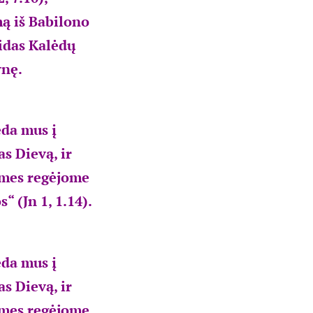
mą iš Babilono
aidas Kalėdų
ynę.
eda mus į
s Dievą, ir
 mes regėjome
“ (Jn 1, 1.14).
eda mus į
s Dievą, ir
 mes regėjome