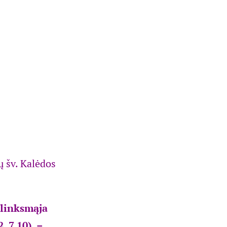
u linksmąja
 7.10), –