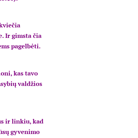
 kviečia
. Ir gimsta čia
ems pagelbėti.
ioni, kas tavo
msybių valdžios
 ir linkiu, kad
jūsų gyvenimo