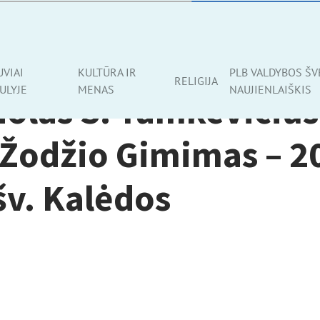
UVIAI
KULTŪRA IR
PLB VALDYBOS ŠV
RELIGIJA
ULYJE
MENAS
NAUJIENLAIŠKIS
olas S. Tamkevičius
 Žodžio Gimimas – 2
šv. Kalėdos