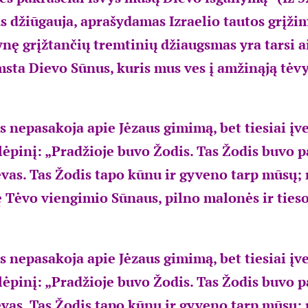
as džiūgauja, aprašydamas Izraelio tautos grįži
vynę grįžtančių tremtinių džiaugsmas yra tarsi 
sta Dievo Sūnus, kuris mus ves į amžinąją tėv
s nepasakoja apie Jėzaus gimimą, bet tiesiai įv
lėpinį: „Pradžioje buvo Žodis. Tas Žodis buvo pa
vas. Tas Žodis tapo kūnu ir gyveno tarp mūsų;
ę Tėvo viengimio Sūnaus, pilno malonės ir tiesos
s nepasakoja apie Jėzaus gimimą, bet tiesiai įv
lėpinį: „Pradžioje buvo Žodis. Tas Žodis buvo pa
vas. Tas Žodis tapo kūnu ir gyveno tarp mūsų;