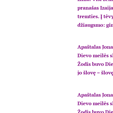
pranašas Izaij
tremties. Į tė
džiaugsmo: gim
Apaštalas Jona
Dievo meilės s
Žodis buvo Die
jo šlovę – šlov
Apaštalas Jona
Dievo meilės s
Žodis buvo Die