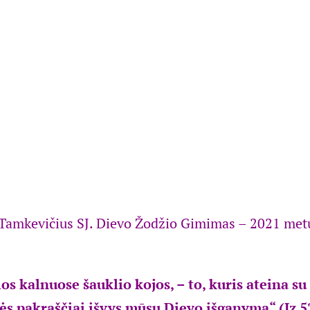
os kalnuose šauklio kojos, – to, kuris ateina s
ės pakraščiai išvys mūsų Dievo išganymą“ (Iz 52,