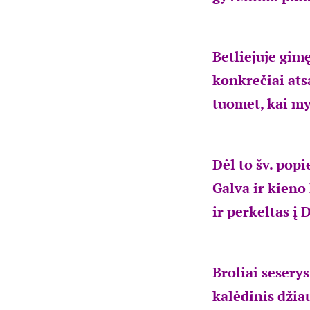
Betliejuje gimę
konkrečiai atsa
tuomet, kai my
Dėl to šv. popi
Galva ir kieno
ir perkeltas į 
Broliai sesery
kalėdinis džia