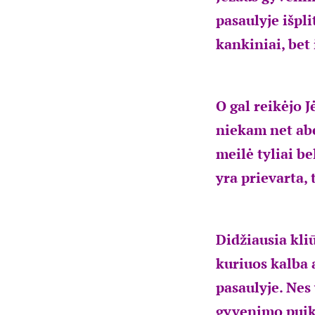
pasaulyje išpl
kankiniai, bet 
O gal reikėjo 
niekam net abe
meilė tyliai be
yra prievarta, 
Didžiausia kliū
kuriuos kalba 
pasaulyje. Nes 
gyvenimo puikyb