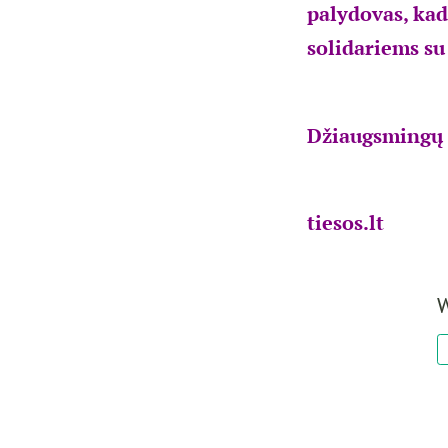
palydovas, kad
solidariems su
Džiaugsmingų 
tiesos.lt
W