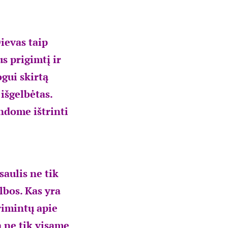
ievas taip
s prigimtį ir
ogui skirtą
išgelbėtas.
ndome ištrinti
aulis ne tik
lbos. Kas yra
primintų apie
a ne tik visame