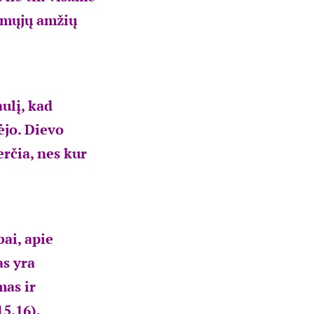
irmųjų amžių
ulį, kad
ėjo. Dievo
erčia, nes kur
bai, apie
as yra
mas ir
15.16).