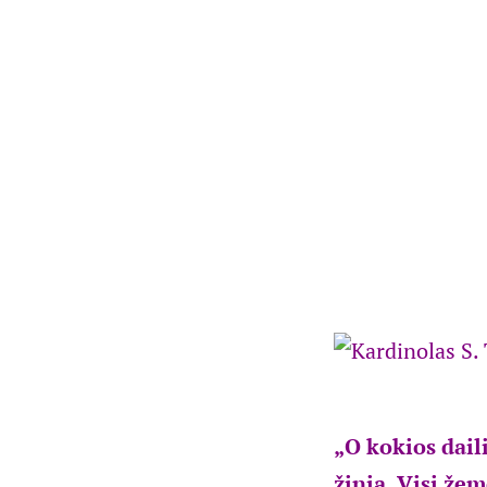
„O kokios daili
žinia. Visi žem