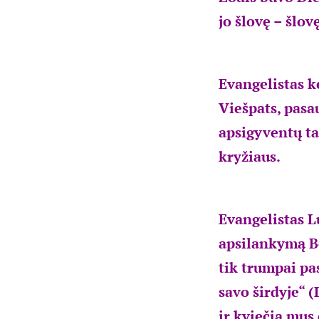
jo šlovę – šlov
Evangelistas k
Viešpats, pasa
apsigyventų ta
kryžiaus.
Evangelistas L
apsilankymą Be
tik trumpai pas
savo širdyje“ 
ir kviečia mus 