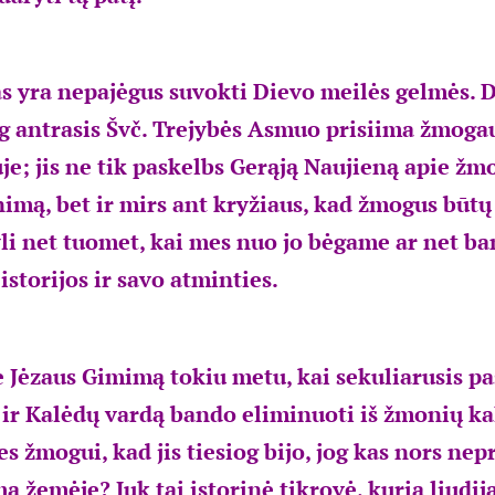
 yra nepajėgus suvokti Dievo meilės gelmės. D
g antrasis Švč. Trejybės Asmuo prisiima žmogau
je; jis ne tik paskelbs Gerąją Naujieną apie žm
imą, bet ir mirs ant kryžiaus, kad žmogus būtų 
i net tuomet, kai mes nuo jo bėgame ar net ba
istorijos ir savo atminties.
Jėzaus Gimimą tokiu metu, kai sekuliarusis pas
t ir Kalėdų vardą bando eliminuoti iš žmonių ka
s žmogui, kad jis tiesiog bijo, jog kas nors ne
ą žemėje? Juk tai istorinė tikrovė, kurią liudij