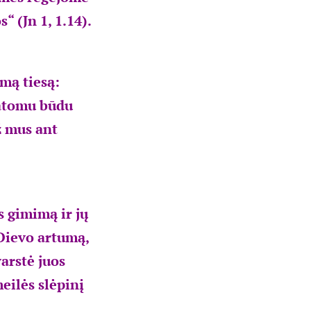
“ (Jn 1, 1.14).
mą tiesą:
matomu būdu
ž mus ant
 gimimą ir jų
 Dievo artumą,
varstė juos
eilės slėpinį