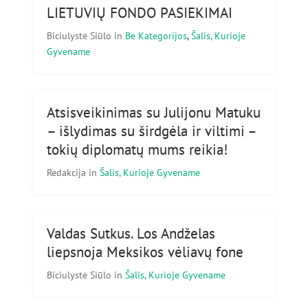
LIETUVIŲ FONDO PASIEKIMAI
Biciulystė Siūlo
in
Be Kategorijos
,
Šalis, Kurioje
Gyvename
Atsisveikinimas su Julijonu Matuku
– išlydimas su širdgėla ir viltimi –
tokių diplomatų mums reikia!
Redakcija
in
Šalis, Kurioje Gyvename
Valdas Sutkus. Los Andželas
liepsnoja Meksikos vėliavų fone
Biciulystė Siūlo
in
Šalis, Kurioje Gyvename