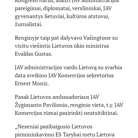
Kongreso nariai, aukšti JAV administracijos
pareigūnai, diplomatai, verslininkai, JAV
gyvenantys lietuviai, kultūros atstovai,
žurnalistai.
Renginyje taip pat dalyvavo Vašingtone su
vizitu viešintis Lietuvos ūkio ministras
Evaldas Gustas.
JAV administracijos vardu Lietuvą su svarbia
data sveikino JAV Komercijos sekretorius
Ernest Moniz.
Pasak Lietuvos ambasadoriaus JAV
Žygimanto Pavilionio, renginio vieta, t.y. JAV
Komercijos rūmai pasirinkti neatsitiktinai.
„Neseniai pasibaigusio Lietuvos
pirmininkavimo ES Tarybai metu Lietuva