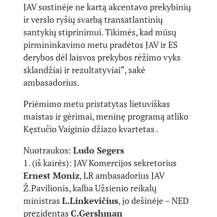
JAV sostinėje ne kartą akcentavo prekybinių
ir verslo ryšių svarbą transatlantinių
santykių stiprinimui. Tikimės, kad mūsų
pirmininkavimo metu pradėtos JAV ir ES
derybos dėl laisvos prekybos rėžimo vyks
sklandžiai ir rezultatyviai“, sakė
ambasadorius.
Priėmimo metu pristatytas lietuviškas
maistas ir gėrimai, meninę programą atliko
Kęstučio Vaiginio džiazo kvartetas .
Nuotraukos:
Ludo Segers
1. (iš kairės): JAV Komercijos sekretorius
Ernest Moniz
, LR ambasadorius JAV
Ž.Pavilionis, kalba Užsienio reikalų
ministras
L.Linkevičius
, jo dešinėje – NED
prezidentas
C.Gershman