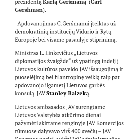
prezidentą
Karlą Geršmaną
(
Carl
Gershman
).
Apdovanojimas C.Geršmanui įteiktas už
demokratinių institucijų Vidurio ir Rytų
Europoje bei visame pasaulyje stiprinimą.
Ministras L. Linkevičius „Lietuvos
diplomatijos žvaigžde“ už ypatingą indelį į
Lietuvos kultūros paveldo JAV išsaugojimą ir
puoselėjimą bei filantropinę veiklą taip pat
apdovanojo ilgametį Lietuvos garbės
konsulą JAV
Stanley Balzek
ą
.
Lietuvos ambasados JAV surengtame
Lietuvos Valstybės atkūrimo dienai
pažymėti skirtame renginyje JAV Komercijos
rūmuose dalyvavo virš 400 svečių – JAV