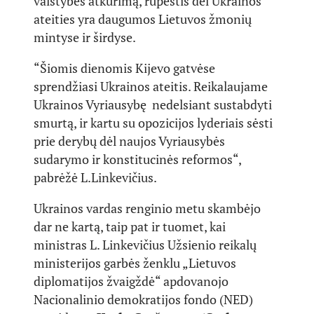
valstybės atkūrimą, rūpestis dėl Ukrainos
ateities yra daugumos Lietuvos žmonių
mintyse ir širdyse.
“Šiomis dienomis Kijevo gatvėse
sprendžiasi Ukrainos ateitis. Reikalaujame
Ukrainos Vyriausybę nedelsiant sustabdyti
smurtą, ir kartu su opozicijos lyderiais sėsti
prie derybų dėl naujos Vyriausybės
sudarymo ir konstitucinės reformos“,
pabrėžė L.Linkevičius.
Ukrainos vardas renginio metu skambėjo
dar ne kartą, taip pat ir tuomet, kai
ministras L. Linkevičius Užsienio reikalų
ministerijos garbės ženklu „Lietuvos
diplomatijos žvaigždė“ apdovanojo
Nacionalinio demokratijos fondo (NED)