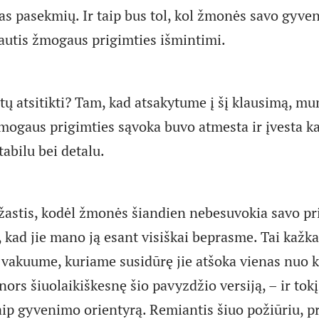
as pasekmių. Ir taip bus tol, kol žmonės savo gyve
utis žmogaus prigimties išmintimi.
ėtų atsitikti? Tam, kad atsakytume į šį klausimą, mu
žmogaus prigimties sąvoka buvo atmesta ir įvesta ka
abilu bei detalu.
žastis, kodėl žmonės šiandien nebesuvokia savo pr
, kad jie mano ją esant visiškai beprasme. Tai kažk
vakuume, kuriame susidūrę jie atšoka vienas nuo k
 nors šiuolaikiškesnę šio pavyzdžio versiją, – ir tok
aip gyvenimo orientyrą. Remiantis šiuo požiūriu, p