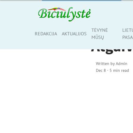
ŠIS BEI TAS
TĖVYNĖ
LIET
Share
REDAKCIJA
AKTUALIJOS
MŪSŲ
PASA
Atgaiv
Written by
Admin
Dec 8
·
5 min read