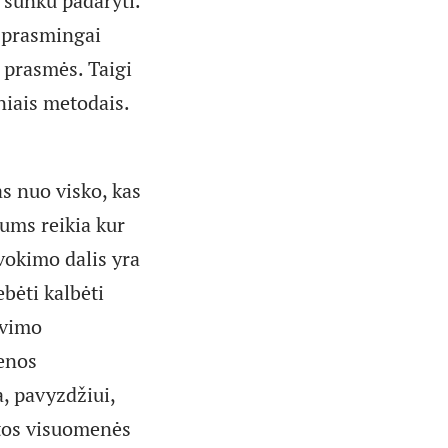
i sunku padaryti.
ą prasmingai
 prasmės. Taigi
niais metodais.
as nuo visko, kas
ums reikia kur
uvokimo dalis yra
bėti kalbėti
avimo
ienos
a, pavyzdžiui,
rtos visuomenės