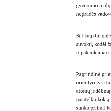
gyvenimo realij
nepradės vadova
Bet kaip tai gal
suvokti, kodėl 
ir pakankamai st
Pagrindinė prie
orientyro yra ta
atomų judėjimą 
pasitelkti kokią
sunku priimti k