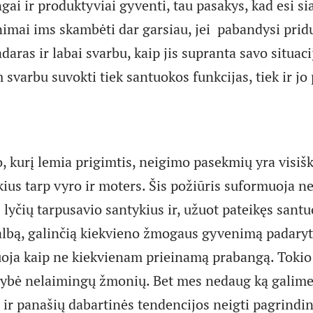
ai ir produktyviai gyventi, tau pasakys, kad esi si
nimai ims skambėti dar garsiau, jei pabandysi pridu
aras ir labai svarbu, kaip jis supranta savo situaciją
 svarbu suvokti tiek santuokos funkcijas, tiek ir jo
 kurį lemia prigimtis, neigimo pasekmių yra visišk
kius tarp vyro ir moters. Šis požiūris suformuoja ne
lyčių tarpusavio santykius ir, užuot pateikęs santu
lbą, galinčią kiekvieno žmogaus gyvenimą padaryti
uoja kaip ne kiekvienam prieinamą prabangą. Toki
ybė nelaimingų žmonių. Bet mes nedaug ką galime 
 ir panašių dabartinės tendencijos neigti pagrind