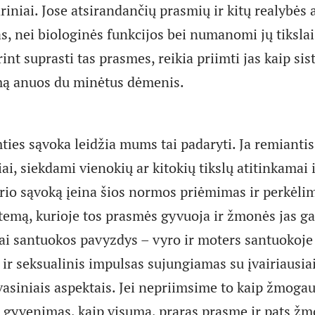
riniai. Jose atsirandančių prasmių ir kitų realybės 
s, nei biologinės funkcijos bei numanomi jų tikslai
rint suprasti tas prasmes, reikia priimti jas kaip si
mą anuos du minėtus dėmenis.
ies sąvoka leidžia mums tai padaryti. Ja remiantis
i, siekdami vienokių ar kitokių tikslų atitinkamai ir 
rio sąvoką įeina šios normos priėmimas ir perkėlim
emą, kurioje tos prasmės gyvuoja ir žmonės jas gali
Štai santuokos pavyzdys – vyro ir moters santuokoje
ir seksualinis impulsas sujungiamas su įvairiausia
dvasiniais aspektais. Jei nepriimsime to kaip žmoga
 gyvenimas, kaip visuma, praras prasmę ir pats žm