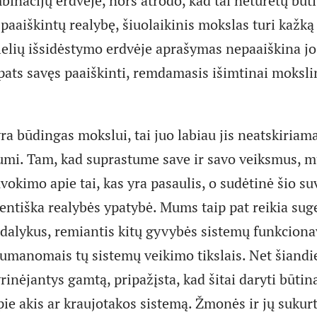
mbinacijų erdvėje, nors atrodo, kad tai neturėtų būt
 paaiškintų realybę, šiuolaikinis mokslas turi kažk
alelių išsidėstymo erdvėje aprašymas nepaaiškina jo
pats savęs paaiškinti, remdamasis išimtinai moksli
yra būdingas mokslui, tai juo labiau jis neatskiriam
mi. Tam, kad suprastume save ir savo veiksmus, m
vokimo apie tai, kas yra pasaulis, o sudėtinė šio s
entiška realybės ypatybė. Mums taip pat reikia suge
dalykus, remiantis kitų gyvybės sistemų funkcion
numanomais tų sistemų veikimo tikslais. Net šiand
rinėjantys gamtą, pripažįsta, kad šitai daryti būtin
apie akis ar kraujotakos sistemą. Žmonės ir jų suku