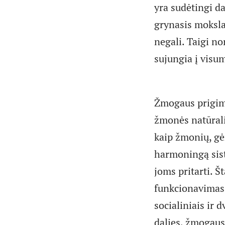
yra sudėtingi da
grynasis moksla
negali. Taigi no
sujungia į visu
Žmogaus prigimt
žmonės natūralia
kaip žmonių, gė
harmoningą sist
joms pritarti. 
funkcionavimas 
socialiniais ir 
dalies, žmogaus