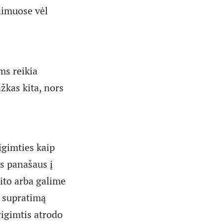
nimuose vėl
ms reikia
žkas kita, nors
igimties kaip
as panašaus į
ito arba galime
į supratimą
rigimtis atrodo