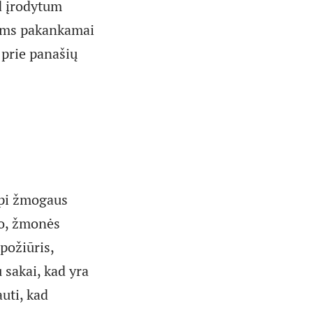
d įrodytum
iems pakankamai
i prie panašių
ūpi žmogaus
do, žmonės
požiūris,
u sakai, kad yra
auti, kad