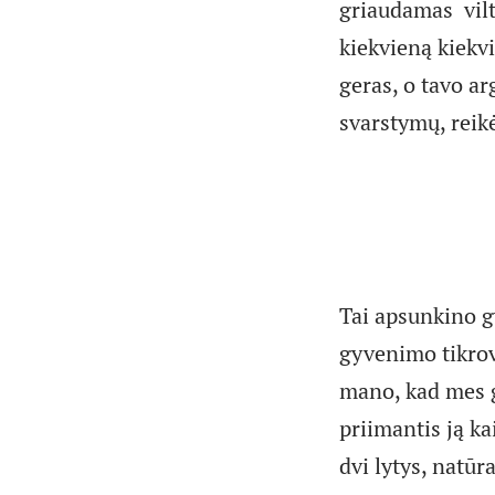
griaudamas vilt
kiekvieną kiekv
geras, o tavo ar
svarstymų, reikė
Tai apsunkino 
gyvenimo tikrov
mano, kad mes ga
priimantis ją ka
dvi lytys, natūr