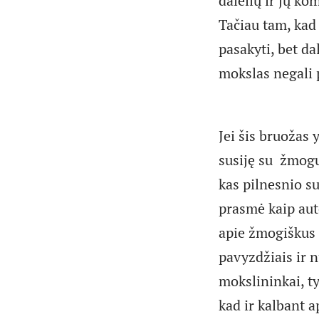
dalelių ir jų ko
Tačiau tam, kad
pasakyti, bet d
mokslas negali 
Jei šis bruožas 
susiję su žmogu
kas pilnesnio su
prasmė kaip aut
apie žmogiškus 
pavyzdžiais ir 
mokslininkai, ty
kad ir kalbant 