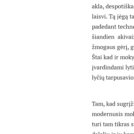
akla, despotiška
laisvi. Tą jėgą 
padedant techno
šiandien akivai
žmogaus gėrį, gr
Štai kad ir moky
įvardindami lytis
lyčių tarpusavio
Tam, kad sugrįžt
modernusis moks
turi tam tikras