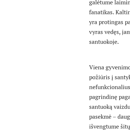
galėtume laiming
fanatikas. Kalti
yra protingas pad
vyras vedęs, jam
santuokoje.
Viena gyvenimo,
požiūris į santy
nefunkcionalius 
pagrindinę paga
santuoką vaizd
pasekmė – daug
išvengtume šitų