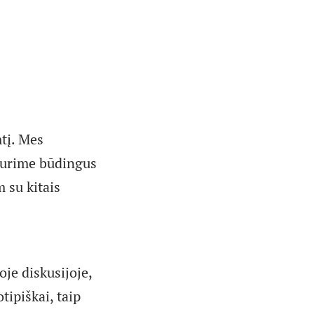
mtį. Mes
 turime būdingus
 su kitais
je diskusijoje,
tipiškai, taip