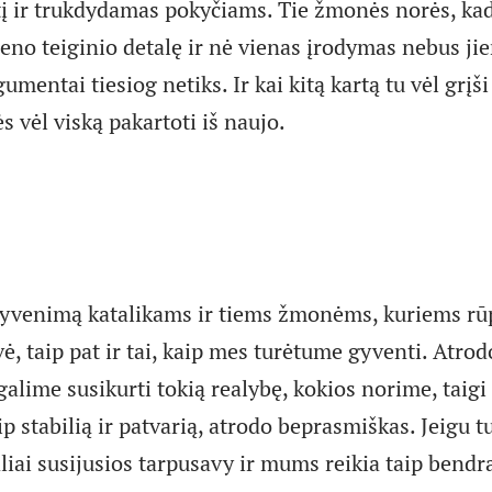
į ir trukdydamas pokyčiams. Tie žmonės norės, ka
ieno teiginio detalę ir nė vienas įrodymas nebus j
gumentai tiesiog netiks. Ir kai kitą kartą tu vėl grįš
s vėl viską pakartoti iš naujo.
gyvenimą katalikams ir tiems žmonėms, kuriems r
ė, taip pat ir tai, kaip mes turėtume gyventi. Atro
lime susikurti tokią realybę, kokios norime, taigi 
ip stabilią ir patvarią, atrodo beprasmiškas. Jeigu t
aliai susijusios tarpusavy ir mums reikia taip bendr