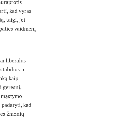
auraprotis
rti, kad vyras
, taigi, jei
 paties vaidmenį
ai liberalus
stabilius ir
oką kaip
 geresnį,
o mąstymo
padaryti, kad
ines žmonių