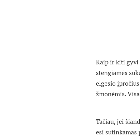
Kaip ir kiti gyv
stengiamės suku
elgesio įpročius
žmonėmis. Visa 
Tačiau, jei šian
esi sutinkamas p