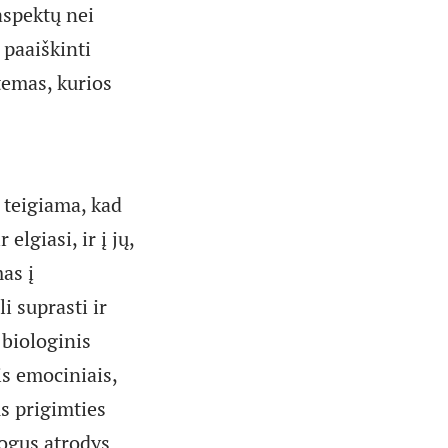
aspektų nei
 paaiškinti
stemas, kurios
 teigiama, kad
elgiasi, ir į jų,
as į
 suprasti ir
 biologinis
is emociniais,
us prigimties
ogus atrodys