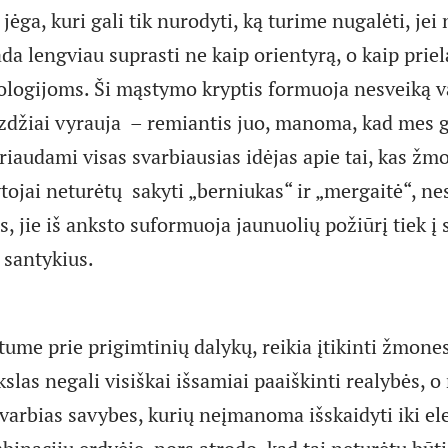
 jėga, kuri gali tik nurodyti, ką turime nugalėti, jei
tada lengviau suprasti ne kaip orientyrą, o kaip prie
logijoms. Ši mąstymo kryptis formuoja nesveiką va
zdžiai vyrauja – remiantis juo, manoma, kad mes g
iaudami visas svarbiausias idėjas apie tai, kas žmo
tojai neturėtų sakyti „berniukas“ ir „mergaitė“, nes
, jie iš anksto suformuoja jaunuolių požiūrį tiek į sa
 santykius.
ume prie prigimtinių dalykų, reikia įtikinti žmone
las negali visiškai išsamiai paaiškinti realybės, o
 svarbias savybes, kurių neįmanoma išskaidyti iki e