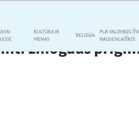
UVIAI
KULTŪRA IR
PLB VALDYBOS ŠV
RELIGIJA
ULYJE
MENAS
NAUJIENLAIŠKIS
inti žmogaus prigim