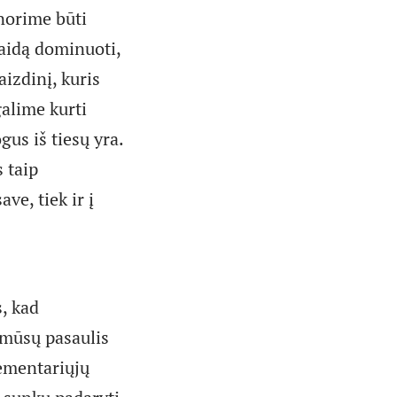
 norime būti
laidą dominuoti,
izdinį, kuris
alime kurti
gus iš tiesų yra.
 taip
ve, tiek ir į
s, kad
 mūsų pasaulis
lementariųjų