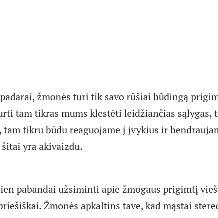
i padarai, žmonės turi tik savo rūšiai būdingą prigi
rti tam tikras mums klestėti leidžiančias sąlygas,
, tam tikru būdu reaguojame į įvykius ir bendraujam
šitai yra akivaizdu.
dien pabandai užsiminti apie žmogaus prigimtį viešo
riešiškai. Žmonės apkaltins tave, kad mąstai stereo