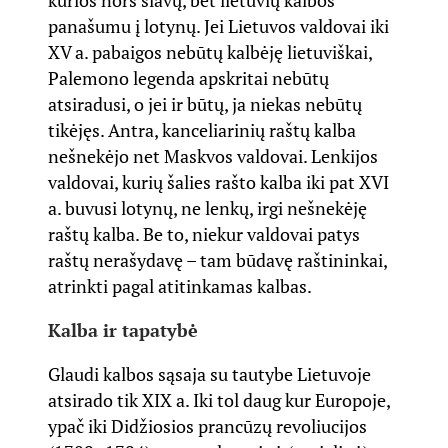
kurios nors slavų, bet lietuvių kalbos
panašumu į lotynų. Jei Lietuvos valdovai iki
XV a. pabaigos nebūtų kalbėję lietuviškai,
Palemono legenda apskritai nebūtų
atsiradusi, o jei ir būtų, ja niekas nebūtų
tikėjęs. Antra, kanceliarinių raštų kalba
nešnekėjo net Maskvos valdovai. Lenkijos
valdovai, kurių šalies rašto kalba iki pat XVI
a. buvusi lotynų, ne lenkų, irgi nešnekėję
raštų kalba. Be to, niekur valdovai patys
raštų nerašydavę – tam būdavę raštininkai,
atrinkti pagal atitinkamas kalbas.
Kalba ir tapatybė
Glaudi kalbos sąsaja su tautybe Lietuvoje
atsirado tik XIX a. Iki tol daug kur Europoje,
ypač iki Didžiosios prancūzų revoliucijos