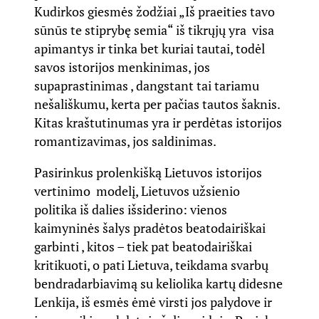
Kudirkos giesmės žodžiai „Iš praeities tavo
sūnūs te stiprybę semia“ iš tikrųjų yra visa
apimantys ir tinka bet kuriai tautai, todėl
savos istorijos menkinimas, jos
supaprastinimas , dangstant tai tariamu
nešališkumu, kerta per pačias tautos šaknis.
Kitas kraštutinumas yra ir perdėtas istorijos
romantizavimas, jos saldinimas.
Pasirinkus prolenkišką Lietuvos istorijos
vertinimo modelį, Lietuvos užsienio
politika iš dalies išsiderino: vienos
kaimyninės šalys pradėtos beatodairiškai
garbinti , kitos – tiek pat beatodairiškai
kritikuoti, o pati Lietuva, teikdama svarbų
bendradarbiavimą su keliolika kartų didesne
Lenkija, iš esmės ėmė virsti jos palydove ir