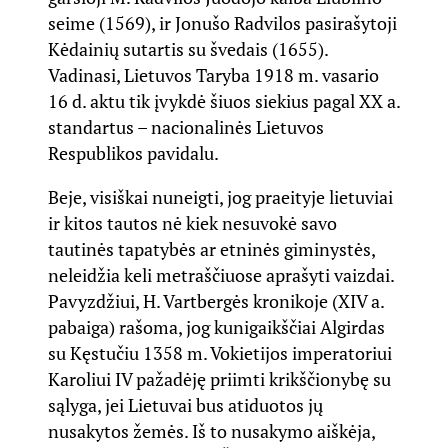
seime (1569), ir Jonušo Radvilos pasirašytoji
Kėdainių sutartis su švedais (1655).
Vadinasi, Lietuvos Taryba 1918 m. vasario
16 d. aktu tik įvykdė šiuos siekius pagal XX a.
standartus – nacionalinės Lietuvos
Respublikos pavidalu.
Beje, visiškai nuneigti, jog praeityje lietuviai
ir kitos tautos nė kiek nesuvokė savo
tautinės tapatybės ar etninės giminystės,
neleidžia keli metraščiuose aprašyti vaizdai.
Pavyzdžiui, H. Vartbergės kronikoje (XIV a.
pabaiga) rašoma, jog kunigaikščiai Algirdas
su Kęstučiu 1358 m. Vokietijos imperatoriui
Karoliui IV pažadėję priimti krikščionybę su
sąlyga, jei Lietuvai bus atiduotos jų
nusakytos žemės. Iš to nusakymo aiškėja,