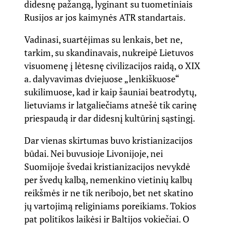
didesnę pažangą, lyginant su tuometiniais
Rusijos ar jos kaimynės ATR standartais.
Vadinasi, suartėjimas su lenkais, bet ne,
tarkim, su skandinavais, nukreipė Lietuvos
visuomenę į lėtesnę civilizacijos raidą, o XIX
a. dalyvavimas dviejuose „lenkiškuose“
sukilimuose, kad ir kaip šauniai beatrodytų,
lietuviams ir latgaliečiams atnešė tik carinę
priespaudą ir dar didesnį kultūrinį sąstingį.
Dar vienas skirtumas buvo kristianizacijos
būdai. Nei buvusioje Livonijoje, nei
Suomijoje švedai kristianizacijos nevykdė
per švedų kalbą, nemenkino vietinių kalbų
reikšmės ir ne tik neribojo, bet net skatino
jų vartojimą religiniams poreikiams. Tokios
pat politikos laikėsi ir Baltijos vokiečiai. O