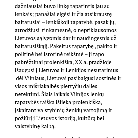
dažniausiai buvo linkę tapatintis jau su
lenkais; panašiai elgėsi ir čia atsikraustę
baltarusiai – lenkiškoji tapatybė, pasak jų,
atrodžiusi tinkamesnė, o nepriklausomos
Lietuvos sąlygomis dar ir naudingesnis už
baltarusiškąjį. Pakeitus tapatybę , pakito ir
politinė bei istorinė reikšmė – ji tapo
pabrėžtinai prolenkiška, XX a. pradžioje
išaugusi į Lietuvos ir Lenkijos nesutarimus
dėl Vilniaus, Lietuvai pasibaigusį sostinės ir
visos mišriakalbės pietryčių dalies
netektimi. Šiais laikais Vilnijos lenkų
tapatybės raiška išlieka prolenkiška,
įskaitant valstybinių ženklų vartojimą ir
požiūrį į Lietuvos istoriją, kultūrą bei
valstybinę kalbą.