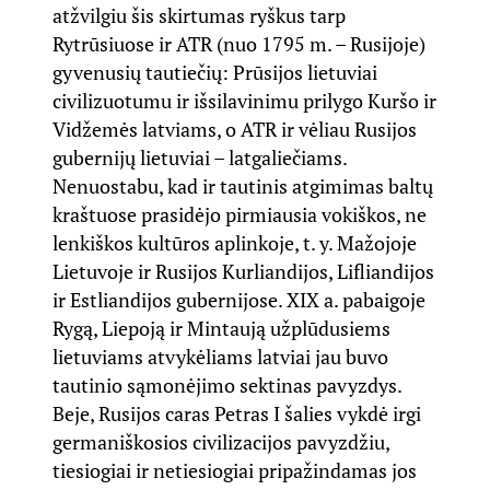
atžvilgiu šis skirtumas ryškus tarp
Rytrūsiuose ir ATR (nuo 1795 m. – Rusijoje)
gyvenusių tautiečių: Prūsijos lietuviai
civilizuotumu ir išsilavinimu prilygo Kuršo ir
Vidžemės latviams, o ATR ir vėliau Rusijos
gubernijų lietuviai – latgaliečiams.
Nenuostabu, kad ir tautinis atgimimas baltų
kraštuose prasidėjo pirmiausia vokiškos, ne
lenkiškos kultūros aplinkoje, t. y. Mažojoje
Lietuvoje ir Rusijos Kurliandijos, Lifliandijos
ir Estliandijos gubernijose. XIX a. pabaigoje
Rygą, Liepoją ir Mintaują užplūdusiems
lietuviams atvykėliams latviai jau buvo
tautinio sąmonėjimo sektinas pavyzdys.
Beje, Rusijos caras Petras I šalies vykdė irgi
germaniškosios civilizacijos pavyzdžiu,
tiesiogiai ir netiesiogiai pripažindamas jos