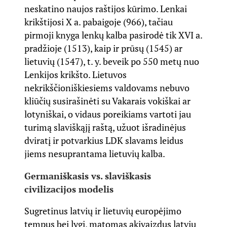
neskatino naujos raštijos kūrimo. Lenkai
krikštijosi X a. pabaigoje (966), tačiau
pirmoji knyga lenkų kalba pasirodė tik XVI a.
pradžioje (1513), kaip ir prūsų (1545) ar
lietuvių (1547), t. y. beveik po 550 metų nuo
Lenkijos krikšto. Lietuvos
nekrikščioniškiesiems valdovams nebuvo
kliūčių susirašinėti su Vakarais vokiškai ar
lotyniškai, o vidaus poreikiams vartoti jau
turimą slaviškąjį raštą, užuot išradinėjus
dviratį ir potvarkius LDK slavams leidus
jiems nesuprantama lietuvių kalba.
Germaniškasis vs. slaviškasis
civilizacijos modelis
Sugretinus latvių ir lietuvių europėjimo
tempus bei lygį, matomas akivaizdus latvių