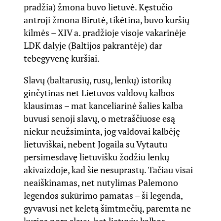
pradžia) žmona buvo lietuvė. Kęstučio
antroji žmona Birutė, tikėtina, buvo kuršių
kilmės – XIV a. pradžioje visoje vakarinėje
LDK dalyje (Baltijos pakrantėje) dar
tebegyvenę kuršiai.
Slavų (baltarusių, rusų, lenkų) istorikų
ginčytinas net Lietuvos valdovų kalbos
klausimas – mat kanceliarinė šalies kalba
buvusi senoji slavų, o metraščiuose esą
niekur neužsiminta, jog valdovai kalbėję
lietuviškai, nebent Jogaila su Vytautu
persimesdavę lietuvišku žodžiu lenkų
akivaizdoje, kad šie nesuprastų. Tačiau visai
neaiškinamas, net nutylimas Palemono
legendos sukūrimo pamatas – ši legenda,
gyvavusi net keletą šimtmečių, paremta ne