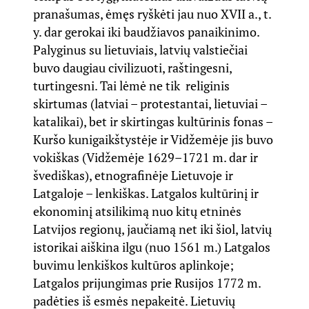
pranašumas, ėmęs ryškėti jau nuo XVII a., t.
y. dar gerokai iki baudžiavos panaikinimo.
Palyginus su lietuviais, latvių valstiečiai
buvo daugiau civilizuoti, raštingesni,
turtingesni. Tai lėmė ne tik religinis
skirtumas (latviai – protestantai, lietuviai –
katalikai), bet ir skirtingas kultūrinis fonas –
Kuršo kunigaikštystėje ir Vidžemėje jis buvo
vokiškas (Vidžemėje 1629–1721 m. dar ir
švediškas), etnografinėje Lietuvoje ir
Latgaloje – lenkiškas. Latgalos kultūrinį ir
ekonominį atsilikimą nuo kitų etninės
Latvijos regionų, jaučiamą net iki šiol, latvių
istorikai aiškina ilgu (nuo 1561 m.) Latgalos
buvimu lenkiškos kultūros aplinkoje;
Latgalos prijungimas prie Rusijos 1772 m.
padėties iš esmės nepakeitė. Lietuvių