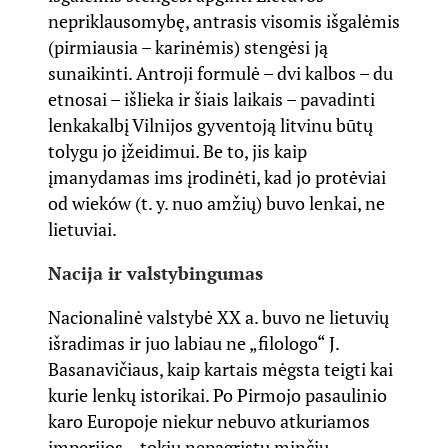
nepriklausomybę, antrasis visomis išgalėmis
(pirmiausia – karinėmis) stengėsi ją
sunaikinti. Antroji formulė – dvi kalbos – du
etnosai – išlieka ir šiais laikais – pavadinti
lenkakalbį Vilnijos gyventoją litvinu būtų
tolygu jo įžeidimui. Be to, jis kaip
įmanydamas ims įrodinėti, kad jo protėviai
od wieków (t. y. nuo amžių) buvo lenkai, ne
lietuviai.
Nacija ir valstybingumas
Nacionalinė valstybė XX a. buvo ne lietuvių
išradimas ir juo labiau ne „filologo“ J.
Basanavičiaus, kaip kartais mėgsta teigti kai
kurie lenkų istorikai. Po Pirmojo pasaulinio
karo Europoje niekur nebuvo atkuriamos
imperijos – tokių nepagrįstų minčių