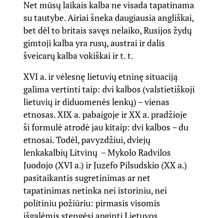
Net mūsų laikais kalba ne visada tapatinama
su tautybe. Airiai šneka daugiausia angliškai,
bet dėl to britais savęs nelaiko, Rusijos žydų
gimtoji kalba yra rusų, austrai ir dalis
šveicarų kalba vokiškai ir t. t.
XVI a. ir vėlesnę lietuvių etninę situaciją
galima vertinti taip: dvi kalbos (valstietiškoji
lietuvių ir diduomenės lenkų) – vienas
etnosas. XIX a. pabaigoje ir XX a. pradžioje
ši formulė atrodė jau kitaip: dvi kalbos – du
etnosai. Todėl, pavyzdžiui, dviejų
lenkakalbių Litvinų – Mykolo Radvilos
Juodojo (XVI a.) ir Juzefo Pilsudskio (XX a.)
pasitaikantis sugretinimas ar net
tapatinimas netinka nei istoriniu, nei
politiniu požiūriu: pirmasis visomis
išgalėmis stengėsi apginti Lietuvos