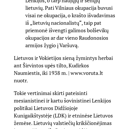
Lenkijos, o tarp naujųjų ir senųjų
lietuvių. Pati Vilniaus okupacija buvusi
visai ne okupacija, o krašto išvadavimas
iš „lietuvių nacionalistų“, taip pat
priemonė išvengti galimos bolševikų
okupacijos ar dar vieno Raudonosios
armijos žygio į Varšuvą.
Lietuvos ir Vokietijos sieną žymintys herbai
ant Širvintos upės tilto, Kudirkos
Naumiestis, iki 1938 m. | www.voruta.lt
nuotr.
Tokie vertinimai skirti pateisinti
mesianistinei ir kartu šovinistinei Lenkijos
politikai Lietuvos Didžiojoje
Kunigaikštystėje (LDK) ir etninėse Lietuvos
žemėse. Lietuvių valstiečių krikščionėjimas