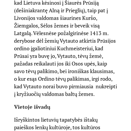
kad Lietuva kėsinosi į Šiaurės Prūsiją
(dešiniakrantę Alną ir Prieglių), taip pat į
Livonijos valdomas šiaurines Kuršo,
Žiemgalos, Sėlos žemes ir beveik visą
Latgalą. Vėlesnėse požalgirinėse 1413 m.
derybose dėl žemių Vytauto atkirtis Prūsijos
ordino įgaliotiniui Kuchmeisteriui, kad
Prūsai yra buvę jo, Vytauto, tėvų žemė,
pažadas reikalauti jos iki Osos upės, kaip
savo tėvų palikimo, bei ironiškas klausimas,
o kur esąs Ordino tėvų palikimas, irgi rodo,
kad Vytauto norai buvo pirmiausia nukreipti
į kryžiuočių valdomas baltų žemes.
Vietoje išvadų
Išryškintos lietuvių tapatybės ištakų
paieškos lenkų kultūroje, tos kultūros