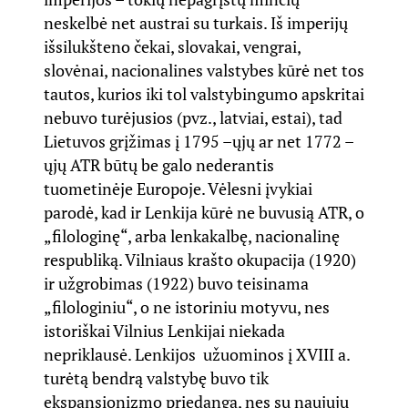
neskelbė net austrai su turkais. Iš imperijų
išsilukšteno čekai, slovakai, vengrai,
slovėnai, nacionalines valstybes kūrė net tos
tautos, kurios iki tol valstybingumo apskritai
nebuvo turėjusios (pvz., latviai, estai), tad
Lietuvos grįžimas į 1795 –ųjų ar net 1772 –
ųjų ATR būtų be galo nederantis
tuometinėje Europoje. Vėlesni įvykiai
parodė, kad ir Lenkija kūrė ne buvusią ATR, o
„filologinę“, arba lenkakalbę, nacionalinę
respubliką. Vilniaus krašto okupacija (1920)
ir užgrobimas (1922) buvo teisinama
„filologiniu“, o ne istoriniu motyvu, nes
istoriškai Vilnius Lenkijai niekada
nepriklausė. Lenkijos užuominos į XVIII a.
turėtą bendrą valstybę buvo tik
ekspansionizmo priedanga, nes su naujųjų