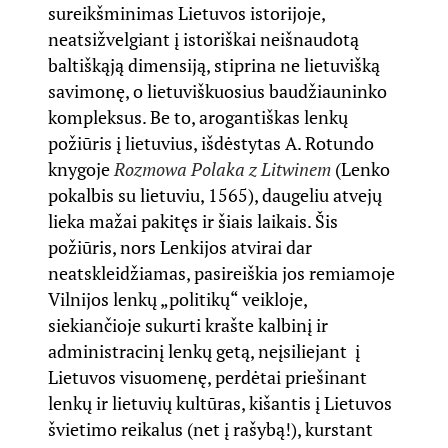
sureikšminimas Lietuvos istorijoje,
neatsižvelgiant į istoriškai neišnaudotą
baltiškąją dimensiją, stiprina ne lietuvišką
savimonę, o lietuviškuosius baudžiauninko
kompleksus. Be to, arogantiškas lenkų
požiūris į lietuvius, išdėstytas A. Rotundo
knygoje
Rozmowa Polaka z Litwinem
(Lenko
pokalbis su lietuviu, 1565), daugeliu atvejų
lieka mažai pakitęs ir šiais laikais. Šis
požiūris, nors Lenkijos atvirai dar
neatskleidžiamas, pasireiškia jos remiamoje
Vilnijos lenkų „politikų“ veikloje,
siekiančioje sukurti krašte kalbinį ir
administracinį lenkų getą, neįsiliejant į
Lietuvos visuomenę, perdėtai priešinant
lenkų ir lietuvių kultūras, kišantis į Lietuvos
švietimo reikalus (net į rašybą!), kurstant