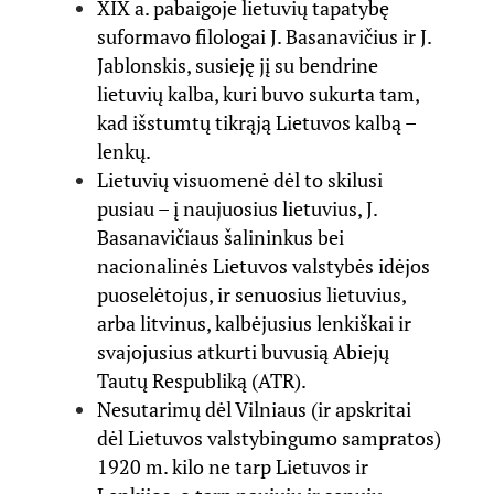
XIX a. pabaigoje lietuvių tapatybę
suformavo filologai J. Basanavičius ir J.
Jablonskis, susieję jį su bendrine
lietuvių kalba, kuri buvo sukurta tam,
kad išstumtų tikrąją Lietuvos kalbą –
lenkų.
Lietuvių visuomenė dėl to skilusi
pusiau – į naujuosius lietuvius, J.
Basanavičiaus šalininkus bei
nacionalinės Lietuvos valstybės idėjos
puoselėtojus, ir senuosius lietuvius,
arba litvinus, kalbėjusius lenkiškai ir
svajojusius atkurti buvusią Abiejų
Tautų Respubliką (ATR).
Nesutarimų dėl Vilniaus (ir apskritai
dėl Lietuvos valstybingumo sampratos)
1920 m. kilo ne tarp Lietuvos ir