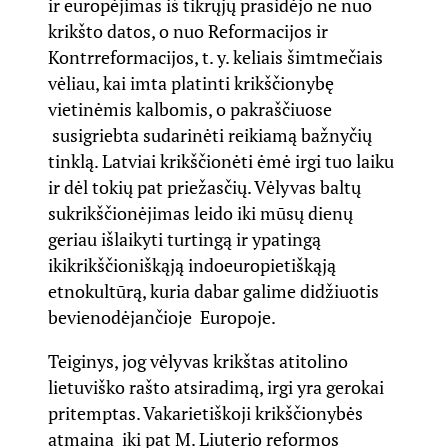
ir europėjimas iš tikrųjų prasidėjo ne nuo
krikšto datos, o nuo Reformacijos ir
Kontrreformacijos, t. y. keliais šimtmečiais
vėliau, kai imta platinti krikščionybę
vietinėmis kalbomis, o pakraščiuose
susigriebta sudarinėti reikiamą bažnyčių
tinklą. Latviai krikščionėti ėmė irgi tuo laiku
ir dėl tokių pat priežasčių. Vėlyvas baltų
sukrikščionėjimas leido iki mūsų dienų
geriau išlaikyti turtingą ir ypatingą
ikikrikščioniškąją indoeuropietiškąją
etnokultūrą, kuria dabar galime didžiuotis
bevienodėjančioje Europoje.
Teiginys, jog vėlyvas krikštas atitolino
lietuviško rašto atsiradimą, irgi yra gerokai
pritemptas. Vakarietiškoji krikščionybės
atmaina iki pat M. Liuterio reformos