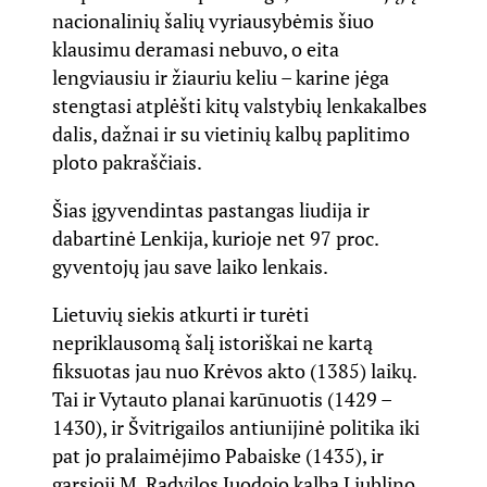
nacionalinių šalių vyriausybėmis šiuo
klausimu deramasi nebuvo, o eita
lengviausiu ir žiauriu keliu – karine jėga
stengtasi atplėšti kitų valstybių lenkakalbes
dalis, dažnai ir su vietinių kalbų paplitimo
ploto pakraščiais.
Šias įgyvendintas pastangas liudija ir
dabartinė Lenkija, kurioje net 97 proc.
gyventojų jau save laiko lenkais.
Lietuvių siekis atkurti ir turėti
nepriklausomą šalį istoriškai ne kartą
fiksuotas jau nuo Krėvos akto (1385) laikų.
Tai ir Vytauto planai karūnuotis (1429 –
1430), ir Švitrigailos antiunijinė politika iki
pat jo pralaimėjimo Pabaiske (1435), ir
garsioji M. Radvilos Juodojo kalba Liublino