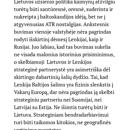
Lietuvos užsienio politika kaimynų atžvilgiu
turėtų būti santūresnė, oresnė, suderinta ir
nukreipta į baltoskandijos idėją, bet ne į
atgyvenusias ATR nostalgijas. Ankstesnis
buvimas vienoje valstybėje nėra pagrindas
rodyti išskirtinį dėmesį Lenkijai, kaip ir
Rusijai. Juo labiau, kad tas buvimas sukelia
ne visada malonius istorinius prisiminimus,
o skelbiamoji Lietuvos ir Lenkijos
strateginė partnerystė yra asimetriška dėl
skirtingo dabartinių šalių dydžio. Tai, kad
Lenkija Baltijos šalims yra fizinis slenkstis į
Vakarų Europą, dar nėra pagrindas ją skelbti
strateginiu partneriu nei Suomijai, nei
Latvijai su Estija. Ne išimtis turėtų būti ir
Lietuva. Strateginiam bendradarbiavimui
turi būti taikomos kitokios, ne geografinės
vertinimo nuostatos.