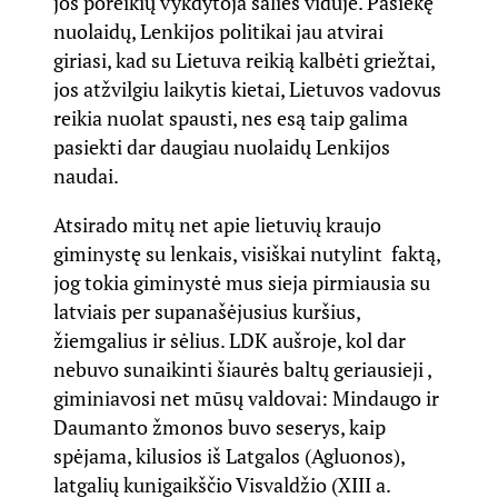
jos poreikių vykdytoja šalies viduje. Pasiekę
nuolaidų, Lenkijos politikai jau atvirai
giriasi, kad su Lietuva reikią kalbėti griežtai,
jos atžvilgiu laikytis kietai, Lietuvos vadovus
reikia nuolat spausti, nes esą taip galima
pasiekti dar daugiau nuolaidų Lenkijos
naudai.
Atsirado mitų net apie lietuvių kraujo
giminystę su lenkais, visiškai nutylint faktą,
jog tokia giminystė mus sieja pirmiausia su
latviais per supanašėjusius kuršius,
žiemgalius ir sėlius. LDK aušroje, kol dar
nebuvo sunaikinti šiaurės baltų geriausieji ,
giminiavosi net mūsų valdovai: Mindaugo ir
Daumanto žmonos buvo seserys, kaip
spėjama, kilusios iš Latgalos (Agluonos),
latgalių kunigaikščio Visvaldžio (XIII a.