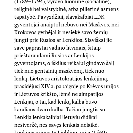
(1789–1794), vyravo luominė (socialinė),
religinė bei valstybinė, arba pilietinė asmens
tapatybė. Pavyzdžiui, slavakalbiai LDK
gyventojai anaiptol nebuvo nei Maskvos, nei
Krokuvos gerbėjai ir nesiekė savo žemių
jungti prie Rusios ar Lenkijos. Slaviškai jie
save paprastai vadino litvinais, šitaip
prieštaraudami Rusios ar Lenkijos
gyventojams, o iškilus reikalui gindavo šalį
tiek nuo gentainių maskvėnų, tiek nuo
lenkų. Lietuvos aristokratijos lenkėjimą,
prasidėjusį XIV a. pabaigoje po Krėvos unijos
ir Lietuvos krikšto, lėmė ne simpatijos
Lenkijai, o tai, kad lenkų kalba buvo
karaliaus dvaro kalba. Tačiau jungtis su
Lenkija lenkakalbiai lietuvių didikai
nesiveržė, nes savęs lenkais nelaikė.
Lenkijos primesta Liublino unija (1569)