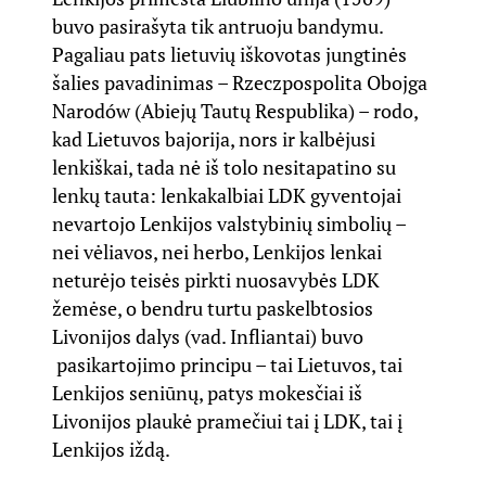
buvo pasirašyta tik antruoju bandymu.
Pagaliau pats lietuvių iškovotas jungtinės
šalies pavadinimas – Rzeczpospolita Obojga
Narodów (Abiejų Tautų Respublika) – rodo,
kad Lietuvos bajorija, nors ir kalbėjusi
lenkiškai, tada nė iš tolo nesitapatino su
lenkų tauta: lenkakalbiai LDK gyventojai
nevartojo Lenkijos valstybinių simbolių –
nei vėliavos, nei herbo, Lenkijos lenkai
neturėjo teisės pirkti nuosavybės LDK
žemėse, o bendru turtu paskelbtosios
Livonijos dalys (vad. Infliantai) buvo
pasikartojimo principu – tai Lietuvos, tai
Lenkijos seniūnų, patys mokesčiai iš
Livonijos plaukė pramečiui tai į LDK, tai į
Lenkijos iždą.