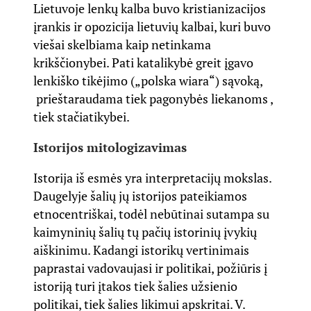
Lietuvoje lenkų kalba buvo kristianizacijos
įrankis ir opozicija lietuvių kalbai, kuri buvo
viešai skelbiama kaip netinkama
krikščionybei. Pati katalikybė greit įgavo
lenkiško tikėjimo („polska wiara“) sąvoką,
prieštaraudama tiek pagonybės liekanoms ,
tiek stačiatikybei.
Istorijos mitologizavimas
Istorija iš esmės yra interpretacijų mokslas.
Daugelyje šalių jų istorijos pateikiamos
etnocentriškai, todėl nebūtinai sutampa su
kaimyninių šalių tų pačių istorinių įvykių
aiškinimu. Kadangi istorikų vertinimais
paprastai vadovaujasi ir politikai, požiūris į
istoriją turi įtakos tiek šalies užsienio
politikai, tiek šalies likimui apskritai. V.