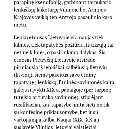
parapinę ksenofobiją, garbinant tarpukario
lenkiškąjį laikotarpį Vilnijoje bei Armijos
Krajovos veiklą ten Antrojo pasaulinio karo
metu.
Lenkų etnosas Lietuvoje yra naujas tiek
kilmės, tiek tapatybės požiūriu. Iš tikrųjų tai
net ne kilmės, o pasirinkimo dalykas. Šis
etnosas Pietryčių Lietuvoje atsirado
pirmiausia iš lenkiškai kalbėjusių lietuvių
(litvinų), šiems pakeitus savo etninę
tapatybę į lenkišką. Etninės savimonės kaita
galėjusi įvykti XIX a. pabaigoje (per tarpinę
tuteišio ar tutako savimonę), stiprėjant
rusifikacijai, kai tapatybė imta sieti ne tik
su konfesine priklausomybe, bet ir su
vartojamąja kalba. Naujai (XIX–XX a.)
suslavėję Vilnijos lietuviai valstiečiai