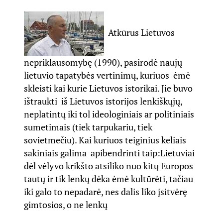
Atkūrus Lietuvos
nepriklausomybę (1990), pasirodė naujų
lietuvio tapatybės vertinimų, kuriuos ėmė
skleisti kai kurie Lietuvos istorikai. Jie buvo
ištraukti iš Lietuvos istorijos lenkiškųjų,
neplatintų iki tol ideologiniais ar politiniais
sumetimais (tiek tarpukariu, tiek
sovietmečiu). Kai kuriuos teiginius keliais
sakiniais galima apibendrinti taip:
Lietuviai
dėl vėlyvo krikšto atsiliko nuo kitų Europos
tautų ir tik lenkų dėka ėmė kultūrėti, tačiau
iki galo to nepadarė, nes dalis liko įsitvėrę
gimtosios, o ne lenkų