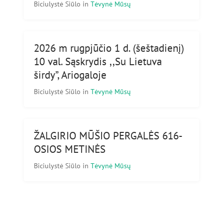
Biciulystė Siūlo
in
Tėvynė Mūsų
2026 m rugpjūčio 1 d. (šeštadienį)
10 val. Sąskrydis ,,Su Lietuva
širdy”, Ariogaloje
Biciulystė Siūlo
in
Tėvynė Mūsų
ŽALGIRIO MŪŠIO PERGALĖS 616-
OSIOS METINĖS
Biciulystė Siūlo
in
Tėvynė Mūsų