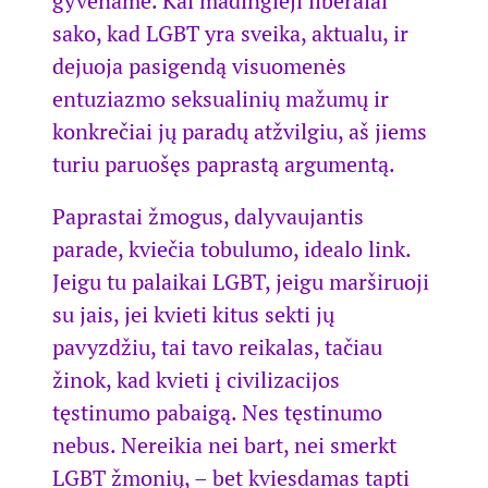
gyvename. Kai madingieji liberalai
sako, kad LGBT yra sveika, aktualu, ir
dejuoja pasigendą visuomenės
entuziazmo seksualinių mažumų ir
konkrečiai jų paradų atžvilgiu, aš jiems
turiu paruošęs paprastą argumentą.
Paprastai žmogus, dalyvaujantis
parade, kviečia tobulumo, idealo link.
Jeigu tu palaikai LGBT, jeigu marširuoji
su jais, jei kvieti kitus sekti jų
pavyzdžiu, tai tavo reikalas, tačiau
žinok, kad kvieti į civilizacijos
tęstinumo pabaigą. Nes tęstinumo
nebus. Nereikia nei bart, nei smerkt
LGBT žmonių, – bet kviesdamas tapti