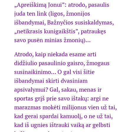
„Apreiškimą Jonui”: atrodo, pasaulis
juda ten link (ligos, žmonijos
išbandymai, Bažnyčios susiskaldymas,
„netikrasis kunigaikštis”, patraukęs
savo pusėn minias žmonių)…
Atrodo, kaip niekada esame arti
didžiulio pasaulinio gaisro, žmogaus
susinaikinimo… O gal visi šitie
išbandymai skirti dvasiniam
apsivalymui? Gal, sakau, menas ir
sportas grįš prie savo ištakų: argi ne
marazmas mokėti milijonus vien už tai,
kad gerai spardai kamuolį, o ne už tai,
kad iš ugnies ištrauki vaiką ar gelbsti