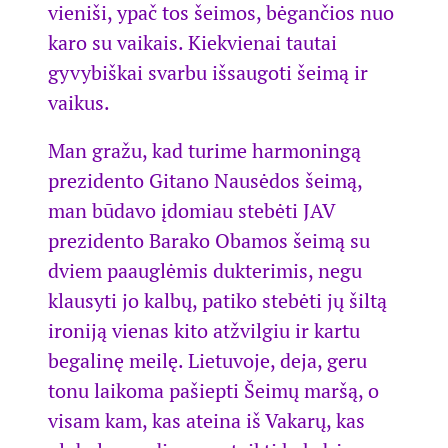
vieniši, ypač tos šeimos, bėgančios nuo
karo su vaikais. Kiekvienai tautai
gyvybiškai svarbu išsaugoti šeimą ir
vaikus.
Man gražu, kad turime harmoningą
prezidento Gitano Nausėdos šeimą,
man būdavo įdomiau stebėti JAV
prezidento Barako Obamos šeimą su
dviem paauglėmis dukterimis, negu
klausyti jo kalbų, patiko stebėti jų šiltą
ironiją vienas kito atžvilgiu ir kartu
begalinę meilę. Lietuvoje, deja, geru
tonu laikoma pašiepti Šeimų maršą, o
visam kam, kas ateina iš Vakarų, kas