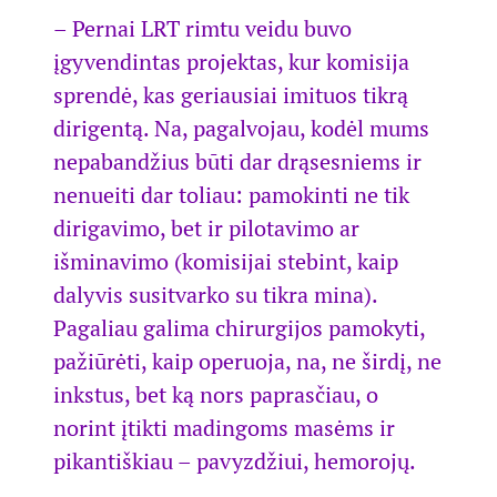
– Pernai LRT rimtu veidu buvo
įgyvendintas projektas, kur komisija
sprendė, kas geriausiai imituos tikrą
dirigentą. Na, pagalvojau, kodėl mums
nepabandžius būti dar drąsesniems ir
nenueiti dar toliau: pamokinti ne tik
dirigavimo, bet ir pilotavimo ar
išminavimo (komisijai stebint, kaip
dalyvis susitvarko su tikra mina).
Pagaliau galima chirurgijos pamokyti,
pažiūrėti, kaip operuoja, na, ne širdį, ne
inkstus, bet ką nors paprasčiau, o
norint įtikti madingoms masėms ir
pikantiškiau – pavyzdžiui, hemorojų.