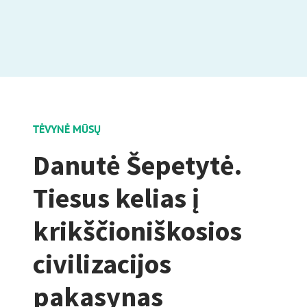
TĖVYNĖ MŪSŲ
Danutė Šepetytė.
Tiesus kelias į
krikščioniškosios
civilizacijos
pakasynas