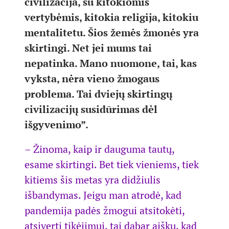
civilizacija, su kitokiomis
vertybėmis, kitokia religija, kitokiu
mentalitetu. Šios žemės žmonės yra
skirtingi. Net jei mums tai
nepatinka. Mano nuomone, tai, kas
vyksta, nėra vieno žmogaus
problema. Tai dviejų skirtingų
civilizacijų susidūrimas dėl
išgyvenimo”.
– Žinoma, kaip ir dauguma tautų,
esame skirtingi. Bet tiek vieniems, tiek
kitiems šis metas yra didžiulis
išbandymas. Jeigu man atrodė, kad
pandemija padės žmogui atsitokėti,
atsiverti tikėjimui, tai dabar aišku, kad