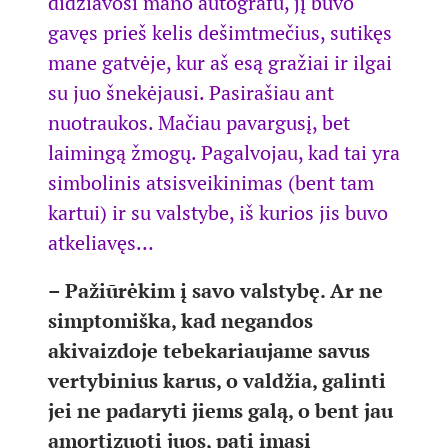
didžiavosi mano autografu, jį buvo
gavęs prieš kelis dešimtmečius, sutikęs
mane gatvėje, kur aš esą gražiai ir ilgai
su juo šnekėjausi. Pasirašiau ant
nuotraukos. Mačiau pavargusį, bet
laimingą žmogų. Pagalvojau, kad tai yra
simbolinis atsisveikinimas (bent tam
kartui) ir su valstybe, iš kurios jis buvo
atkeliavęs…
– Pažiūrėkim į savo valstybę. Ar ne
simptomiška, kad negandos
akivaizdoje tebekariaujame savus
vertybinius karus, o valdžia, galinti
jei ne padaryti jiems galą, o bent jau
amortizuoti juos, pati imasi