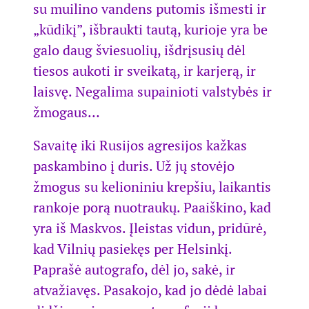
su muilino vandens putomis išmesti ir
„kūdikį”, išbraukti tautą, kurioje yra be
galo daug šviesuolių, išdrįsusių dėl
tiesos aukoti ir sveikatą, ir karjerą, ir
laisvę. Negalima supainioti valstybės ir
žmogaus…
Savaitę iki Rusijos agresijos kažkas
paskambino į duris. Už jų stovėjo
žmogus su kelioniniu krepšiu, laikantis
rankoje porą nuotraukų. Paaiškino, kad
yra iš Maskvos. Įleistas vidun, pridūrė,
kad Vilnių pasiekęs per Helsinkį.
Paprašė autografo, dėl jo, sakė, ir
atvažiavęs. Pasakojo, kad jo dėdė labai