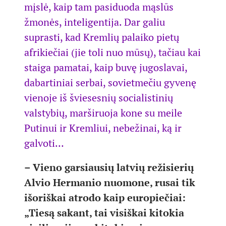
mįslė, kaip tam pasiduoda mąslūs
žmonės, inteligentija. Dar galiu
suprasti, kad Kremlių palaiko pietų
afrikiečiai (jie toli nuo mūsų), tačiau kai
staiga pamatai, kaip buvę jugoslavai,
dabartiniai serbai, sovietmečiu gyvenę
vienoje iš šviesesnių socialistinių
valstybių, marširuoja kone su meile
Putinui ir Kremliui, nebežinai, ką ir
galvoti…
– Vieno garsiausių latvių režisierių
Alvio Hermanio nuomone, rusai tik
išoriškai atrodo kaip europiečiai:
„Tiesą sakant, tai visiškai kitokia