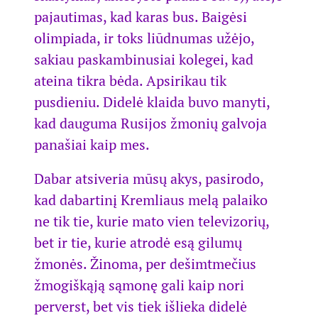
pajautimas, kad karas bus. Baigėsi
olimpiada, ir toks liūdnumas užėjo,
sakiau paskambinusiai kolegei, kad
ateina tikra bėda. Apsirikau tik
pusdieniu. Didelė klaida buvo manyti,
kad dauguma Rusijos žmonių galvoja
panašiai kaip mes.
Dabar atsiveria mūsų akys, pasirodo,
kad dabartinį Kremliaus melą palaiko
ne tik tie, kurie mato vien televizorių,
bet ir tie, kurie atrodė esą gilumų
žmonės. Žinoma, per dešimtmečius
žmogiškąją sąmonę gali kaip nori
perverst, bet vis tiek išlieka didelė