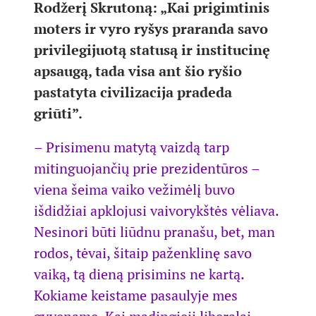
Rodžerį Skrutoną: „Kai prigimtinis
moters ir vyro ryšys praranda savo
privilegijuotą statusą ir institucinę
apsaugą, tada visa ant šio ryšio
pastatyta civilizacija pradeda
griūti”.
– Prisimenu matytą vaizdą tarp
mitinguojančių prie prezidentūros –
viena šeima vaiko vežimėlį buvo
išdidžiai apklojusi vaivorykštės vėliava.
Nesinori būti liūdnu pranašu, bet, man
rodos, tėvai, šitaip paženklinę savo
vaiką, tą dieną prisimins ne kartą.
Kokiame keistame pasaulyje mes