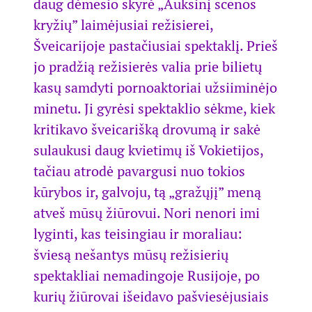
daug dėmesio skyrė „Auksinį scenos
kryžių” laimėjusiai režisierei,
Šveicarijoje pastačiusiai spektaklį. Prieš
jo pradžią režisierės valia prie bilietų
kasų samdyti pornoaktoriai užsiiminėjo
minetu. Ji gyrėsi spektaklio sėkme, kiek
kritikavo šveicarišką drovumą ir sakė
sulaukusi daug kvietimų iš Vokietijos,
tačiau atrodė pavargusi nuo tokios
kūrybos ir, galvoju, tą „gražųjį” meną
atveš mūsų žiūrovui. Nori nenori imi
lyginti, kas teisingiau ir moraliau:
šviesą nešantys mūsų režisierių
spektakliai nemadingoje Rusijoje, po
kurių žiūrovai išeidavo pašviesėjusiais