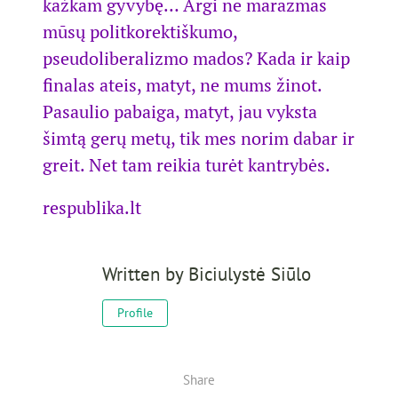
kažkam gyvybę… Argi ne marazmas
mūsų politkorektiškumo,
pseudoliberalizmo mados? Kada ir kaip
finalas ateis, matyt, ne mums žinot.
Pasaulio pabaiga, matyt, jau vyksta
šimtą gerų metų, tik mes norim dabar ir
greit. Net tam reikia turėt kantrybės.
respublika.lt
Written by
Biciulystė Siūlo
Profile
Share