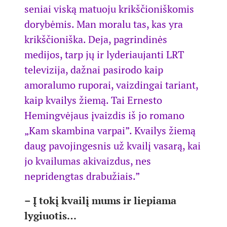
seniai viską matuoju krikščioniškomis
dorybėmis. Man moralu tas, kas yra
krikščioniška. Deja, pagrindinės
medijos, tarp jų ir lyderiaujanti LRT
televizija, dažnai pasirodo kaip
amoralumo ruporai, vaizdingai tariant,
kaip kvailys žiemą. Tai Ernesto
Hemingvėjaus įvaizdis iš jo romano
„Kam skambina varpai”. Kvailys žiemą
daug pavojingesnis už kvailį vasarą, kai
jo kvailumas akivaizdus, nes
nepridengtas drabužiais.”
– Į tokį kvailį mums ir liepiama
lygiuotis…