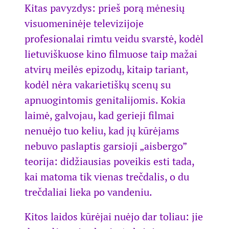
Kitas pavyzdys: prieš porą mėnesių
visuomeninėje televizijoje
profesionalai rimtu veidu svarstė, kodėl
lietuviškuose kino filmuose taip mažai
atvirų meilės epizodų, kitaip tariant,
kodėl nėra vakarietiškų scenų su
apnuogintomis genitalijomis. Kokia
laimė, galvojau, kad gerieji filmai
nenuėjo tuo keliu, kad jų kūrėjams
nebuvo paslaptis garsioji „aisbergo”
teorija: didžiausias poveikis esti tada,
kai matoma tik vienas trečdalis, o du
trečdaliai lieka po vandeniu.
Kitos laidos kūrėjai nuėjo dar toliau: jie