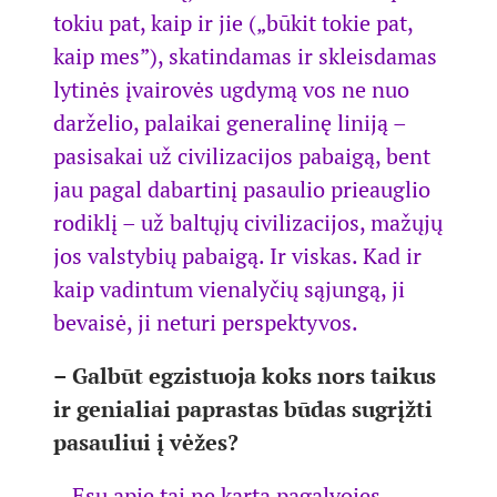
tokiu pat, kaip ir jie („būkit tokie pat,
kaip mes”), skatindamas ir skleisdamas
lytinės įvairovės ugdymą vos ne nuo
darželio, palaikai generalinę liniją –
pasisakai už civilizacijos pabaigą, bent
jau pagal dabartinį pasaulio prieauglio
rodiklį – už baltųjų civilizacijos, mažųjų
jos valstybių pabaigą. Ir viskas. Kad ir
kaip vadintum vienalyčių sąjungą, ji
bevaisė, ji neturi perspektyvos.
– Galbūt egzistuoja koks nors taikus
ir genialiai paprastas būdas sugrįžti
pasauliui į vėžes?
– Esu apie tai ne kartą pagalvojęs.