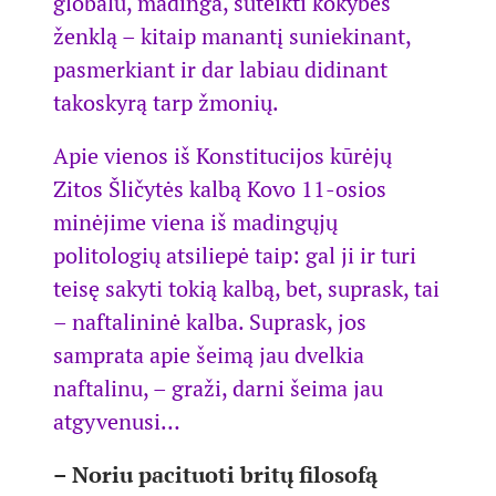
globalu, madinga, suteikti kokybės
ženklą – kitaip manantį suniekinant,
pasmerkiant ir dar labiau didinant
takoskyrą tarp žmonių.
Apie vienos iš Konstitucijos kūrėjų
Zitos Šličytės kalbą Kovo 11-osios
minėjime viena iš madingųjų
politologių atsiliepė taip: gal ji ir turi
teisę sakyti tokią kalbą, bet, suprask, tai
– naftalininė kalba. Suprask, jos
samprata apie šeimą jau dvelkia
naftalinu, – graži, darni šeima jau
atgyvenusi…
– Noriu pacituoti britų filosofą