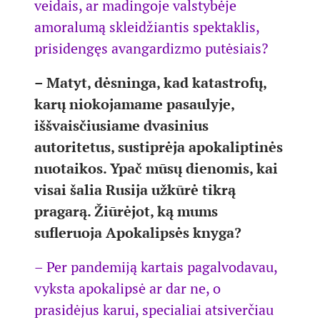
veidais, ar madingoje valstybėje
amoralumą skleidžiantis spektaklis,
prisidengęs avangardizmo putėsiais?
– Matyt, dėsninga, kad katastrofų,
karų niokojamame pasaulyje,
iššvaisčiusiame dvasinius
autoritetus, sustiprėja apokaliptinės
nuotaikos. Ypač mūsų dienomis, kai
visai šalia Rusija užkūrė tikrą
pragarą. Žiūrėjot, ką mums
sufleruoja Apokalipsės knyga?
– Per pandemiją kartais pagalvodavau,
vyksta apokalipsė ar dar ne, o
prasidėjus karui, specialiai atsiverčiau