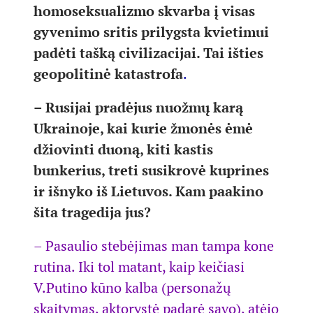
homoseksualizmo skvarba į visas
gyvenimo sritis prilygsta kvietimui
padėti tašką civilizacijai. Tai išties
geopolitinė katastrofa
.
– Rusijai pradėjus nuožmų karą
Ukrainoje, kai kurie žmonės ėmė
džiovinti duoną, kiti kastis
bunkerius, treti susikrovė kuprines
ir išnyko iš Lietuvos. Kam paakino
šita tragedija jus?
– Pasaulio stebėjimas man tampa kone
rutina. Iki tol matant, kaip keičiasi
V.Putino kūno kalba (personažų
skaitymas, aktorystė padarė savo), atėjo