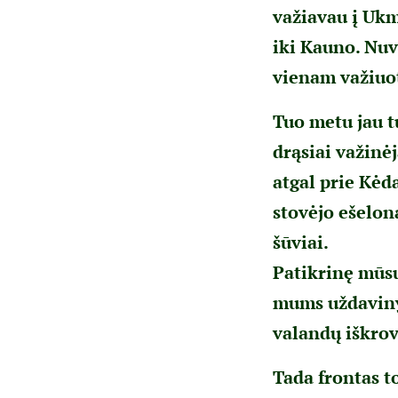
važiavau į Ukm
iki Kauno. Nuv
vienam važiuot
Tuo metu jau tu
drąsiai važinėj
atgal prie Kėd
stovėjo ešelon
šūviai.
Patikrinę mūsų 
mums uždavinys
valandų iškrov
Tada frontas t