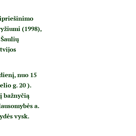
ipriešinimo
yžiumi (1998),
 Šaulių
tvijos
dienį, nuo 15
io g. 20 ).
 į bažnyčią
klausomybės a.
lydės vysk.