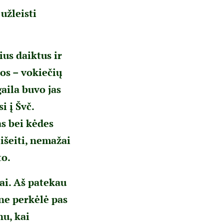
užleisti
ius daiktus ir
kos – vokiečių
gaila buvo jas
i į Švč.
as bei kėdes
 išeiti, nemažai
to.
ai. Aš patekau
ne perkėlė pas
nu, kai