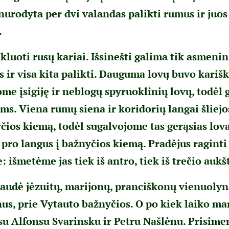
urodyta per dvi valandas palikti rūmus ir juos 
.
kluoti rusų kariai. Išsinešti galima tik asmenin
s ir visa kita palikti. Dauguma lovų buvo kariš
me įsigiję ir neblogų spyruoklinių lovų, todėl 
ms. Viena rūmų siena ir koridorių langai šliejos
čios kiemą, todėl sugalvojome tas gerąsias lov
 pro langus į bažnyčios kiemą. Pradėjus raginti
išmetėme jas tiek iš antro, tiek iš trečio aukš
audė jėzuitų, marijonų, pranciškonų vienuolyn
us, prie Vytauto bažnyčios. O po kiek laiko ma
 su Alfonsu Svarinsku ir Petru Našlėnu. Prisime