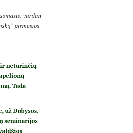
isomasis: vardan
inską“ pirmosios
ir neturinčių
kapelionų
kimą. Tada
e, už Dubysos.
ų seminarijos
valdžios