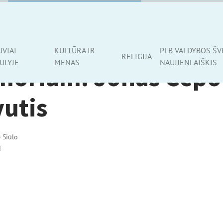
UVIAI
KULTŪRA IR
PLB VALDYBOS ŠV
RELIGIJA
ULYJE
MENAS
NAUJIENLAIŠKIS
moriam: Jonas Čepo
vutis
ė Siūlo
d