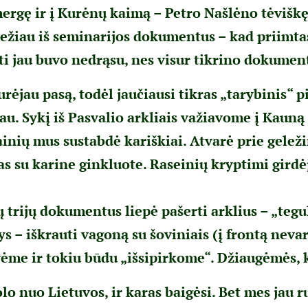
ergę ir į Kurėnų kaimą – Petro Našlėno tėviškę 
ežiau iš seminarijos dokumentus – kad priimtas
i jau buvo nedrąsu, nes visur tikrino dokumen
rėjau pasą, todėl jaučiausi tikras „tarybinis“ pil
au. Sykį iš Pasvalio arkliais važiavome į Kauną 
ainių mus sustabdė kariškiai. Atvarė prie geleži
as su karine ginkluote. Raseinių kryptimi girdė
trijų dokumentus liepė pašerti arklius – „tegul
 – iškrauti vagoną su šoviniais (į frontą nevar
ėme ir tokiu būdu „išsipirkome“. Džiaugėmės, 
olo nuo Lietuvos, ir karas baigėsi. Bet mes jau 