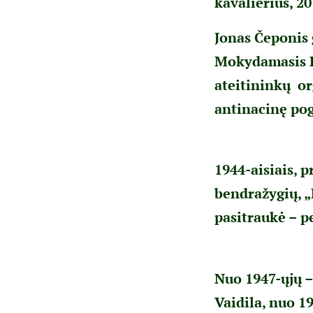
kavalierius, 2
Jonas Čeponis 
Mokydamasis Pa
ateitininkų org
antinacinę pog
1944-aisiais, p
bendražygių, „
pasitraukė – pe
Nuo 1947-ųjų –
Vaidila, nuo 1