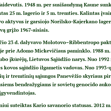
aidevutis. 1948 m. per susišaudymą Kaune sunki
tas 25 m. lagerio ir 5 m. tremties. Kalintas įva
vo aktyvus ir garsiojo Norilsko-Kajerkano lage
uvą grįžo 1967-aisiais.
ūčio 23 d. dalyvavo Molotovo–Ribbentropo pakt
je prie Adomo Mickevičiaus paminklo. 1988 m. 
ubo įkūrėjų, Lietuvos Sąjūdžio narys. Nuo 1992 
ės kovos sąjūdžio ilgametis vadovas. Nuo 1993-ų
nių ir tremtinių sąjungos Panevėžio skyriaus pi
siems bendražygiams ir sovietų genocido auk
 įgyvendintojas.
niui suteiktas Kario savanorio statusas. 2012 m.