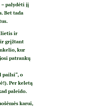
– palydėti jį
. Bet tada
tus.
ietis ir
ir grįžtant
nkelio, kur
josi patrankų
 pailsi“, o
ė!). Per keletą
kad paleido.
ruošėmės karui,