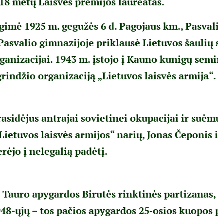
018 metų Laisvės premijos laureatas.
gimė 1925 m. gegužės 6 d. Pagojaus km., Pasvali
svalio gimnazijoje priklausė Lietuvos šaulių s
anizacijai. 1943 m. įstojo į Kauno kunigų semin
rindžio organizaciją „Lietuvos laisvės armija“.
rasidėjus antrajai sovietinei okupacijai ir suėm
Lietuvos laisvės armijos“ narių, Jonas Čeponis 
rėjo į nelegalią padėtį.
 Tauro apygardos Birutės rinktinės partizanas,
948-ųjų – tos pačios apygardos 25‑osios kuopos 