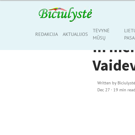
TĖVYNĖ MŪSŲ
TĖVYNĖ
LIET
Share
REDAKCIJA
AKTUALIJOS
MŪSŲ
PASA
In me
Vaide
Written by
Biciulyst
Dec 27
·
19 min rea