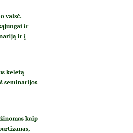
o valsč.
ąjungai ir
ariją ir į
us keletą
iš seminarijos
 žinomas kaip
partizanas,