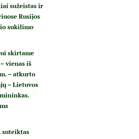
ai sužeistas ir
iriuose Rusijos
rio sukilimo
ui skirtame
– vienas iš
m. – atkurto
jų – Lietuvos
rmininkas.
oms
 suteiktas