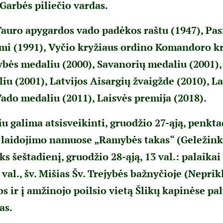
 Garbės piliečio vardas.
auro apygardos vado padėkos raštu (1947), Pas
mi (1991), Vyčio kryžiaus ordino Komandoro kr
ės medaliu (2000), Savanorių medaliu (2001),
iu (2001), Latvijos Aisargių žvaigžde (2010), La
do medaliu (2011), Laisvės premija (2018).
u galima atsisveikinti, gruodžio 27-ąją, penkta
 laidojimo namuose „Ramybės takas“ (Geležinkel
s šeštadienį, gruodžio 28-ąją, 13 val.: palaikai
 val., šv. Mišias Šv. Trejybės bažnyčioje (Nepri
os ir į amžinojo poilsio vietą Šlikų kapinėse pa
as.