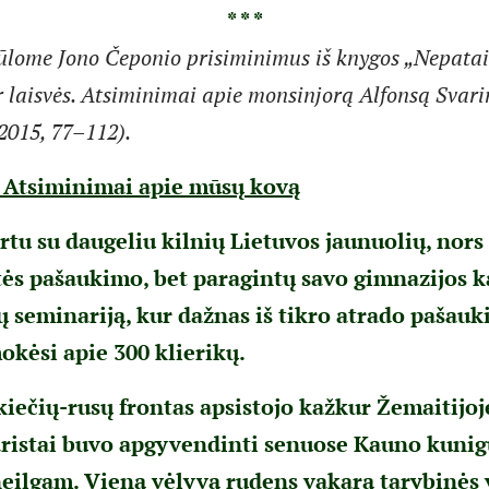
* * *
iūlome Jono Čeponio prisiminimus iš knygos „Nepata
r laisvės. Atsiminimai apie monsinjorą Alfonsą Svar
2015, 77–112).
. Atsiminimai apie mūsų kovą
rtu su daugeliu kilnių Lietuvos jaunuolių, nors 
tės pašaukimo, bet paragintų savo gimnazijos 
gų seminariją, kur dažnas iš tikro atrado pašau
okėsi apie 300 klierikų.
kiečių-rusų frontas apsistojo kažkur Žemaitijoj
ristai buvo apgyvendinti senuose Kauno kunig
eilgam. Vieną vėlyvą rudens vakarą tarybinės 