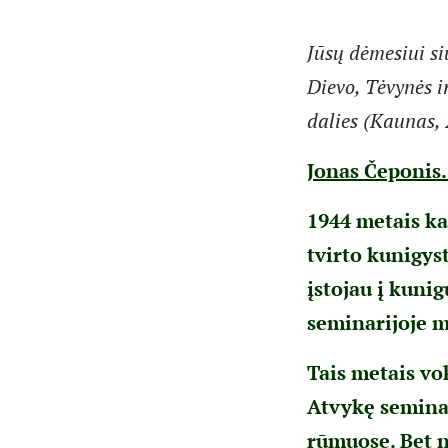
Jūsų dėmesiui s
Dievo, Tėvynės i
dalies (Kaunas, 
Jonas Čeponis
1944 metais ka
tvirto kunigys
įstojau į kuni
seminarijoje m
Tais metais vo
Atvykę semina
rūmuose. Bet n