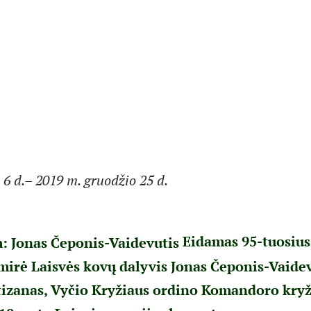
 6 d.– 2019 m. gruodžio 25 d.
Eidamas 95-tuosius
mirė Laisvės kovų dalyvis Jonas Čeponis-Vaidev
tizanas, Vyčio Kryžiaus ordino Komandoro kryž