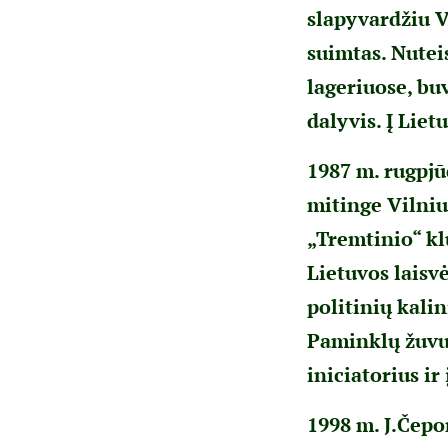
slapyvardžiu V
suimtas. Nuteis
lageriuose, bu
dalyvis. Į Liet
1987 m. rugpj
mitinge Vilniu
„Tremtinio“ kl
Lietuvos laisv
politinių kali
Paminklų žuvu
iniciatorius ir
1998 m. J.Čepo