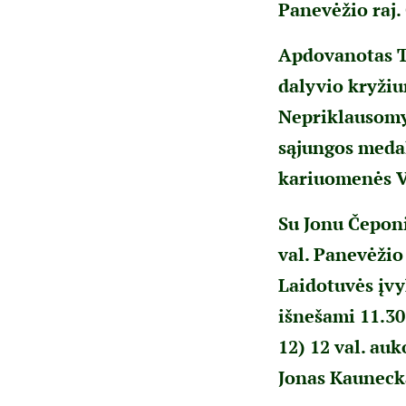
Panevėžio raj.
Apdovanotas T
dalyvio kryžiu
Nepriklausomyb
sąjungos medal
kariuomenės Va
Su Jonu Čeponi
val. Panevėžio
Laidotuvės įvyk
išnešami 11.30
12) 12 val. auk
Jonas Kauneck