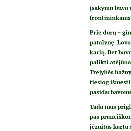
įsakymu buvo n
frontininkams
Prie durų – gin
patalynę. Lova
karių. Bet buvo
palikti atėjūna
Trejybės bažny
tiesiog išmesti
pasidarbavome: 
Tada mus prigl
pas pranciškon
jėzuitus kartu