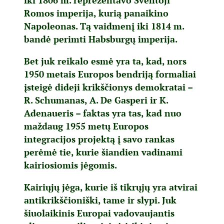
iki 1806 m. reprezentavo Šventoji
Romos imperija, kurią panaikino
Napoleonas. Tą vaidmenį iki 1814 m.
bandė perimti Habsburgų imperija.
Bet juk reikalo esmė yra ta, kad, nors
1950 metais Europos bendriją formaliai
įsteigė dideji krikščionys demokratai –
R. Schumanas, A. De Gasperi ir K.
Adenaueris – faktas yra tas, kad nuo
maždaug 1955 metų Europos
integracijos projektą į savo rankas
perėmė tie, kurie šiandien vadinami
kairiosiomis jėgomis.
Kairiųjų jėga, kurie iš tikrųjų yra atvirai
antikrikščioniški, tame ir slypi. Juk
šiuolaikinis Europai vadovaujantis