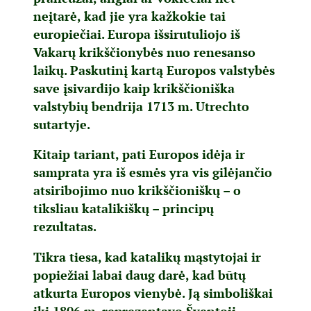
neįtarė, kad jie yra kažkokie tai
europiečiai. Europa išsirutuliojo iš
Vakarų krikščionybės nuo renesanso
laikų. Paskutinį kartą Europos valstybės
save įsivardijo kaip krikščioniška
valstybių bendrija 1713 m. Utrechto
sutartyje.
Kitaip tariant, pati Europos idėja ir
samprata yra iš esmės yra vis gilėjančio
atsiribojimo nuo krikščioniškų – o
tiksliau katalikiškų – principų
rezultatas.
Tikra tiesa, kad katalikų mąstytojai ir
popiežiai labai daug darė, kad būtų
atkurta Europos vienybė. Ją simboliškai