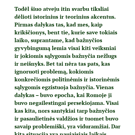
Todėl šiuo atveju itin svarbu tiksliai
dėlioti istorinius ir teorinius akcentus.
Pirmas dalykas tas, kad mes, kaip
krikščionys, bent tie, kurie save tokiais
laiko, suprantame, kad bažnyčios
gyvybingumą lemia visai kiti veiksniai
ir jokiomis sąlygomis bažnyčia nežlugs
ir neišnyks. Bet tai nėra tas pats, kas
ignoruoti problemą, kokiomis
konkrečiomis politinėmis ir istorinėmis
sąlygomis egzistuoja bažnyčia. Vienas
dalykas – buvo epocha, kai Romoje ji
buvo negailestingai persekiojama. Visai
kas kita, nors santykiai tarp bažnyčios
ir pasaulietinės valdžios ir tuomet buvo
savaip problemiški, yra viduramžiai. Dar
kita situacija yra naujaisiais laikais.