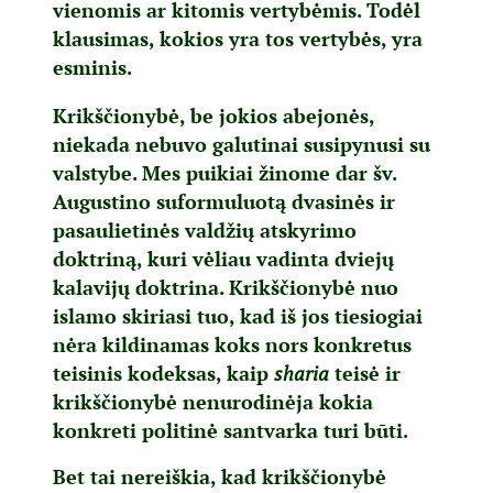
vienomis ar kitomis vertybėmis. Todėl
klausimas, kokios yra tos vertybės, yra
esminis.
Krikščionybė, be jokios abejonės,
niekada nebuvo galutinai susipynusi su
valstybe. Mes puikiai žinome dar šv.
Augustino suformuluotą dvasinės ir
pasaulietinės valdžių atskyrimo
doktriną, kuri vėliau vadinta dviejų
kalavijų doktrina. Krikščionybė nuo
islamo skiriasi tuo, kad iš jos tiesiogiai
nėra kildinamas koks nors konkretus
teisinis kodeksas, kaip
sharia
teisė ir
krikščionybė nenurodinėja kokia
konkreti politinė santvarka turi būti.
Bet tai nereiškia, kad krikščionybė