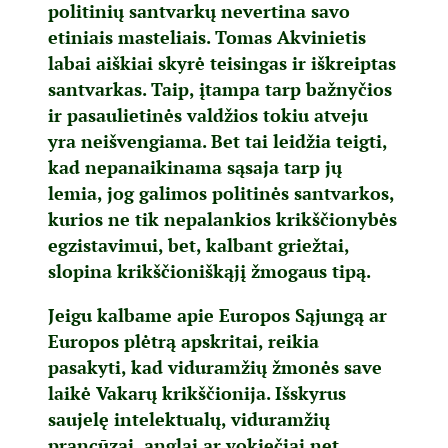
politinių santvarkų nevertina savo
etiniais masteliais. Tomas Akvinietis
labai aiškiai skyrė teisingas ir iškreiptas
santvarkas. Taip, įtampa tarp bažnyčios
ir pasaulietinės valdžios tokiu atveju
yra neišvengiama. Bet tai leidžia teigti,
kad nepanaikinama sąsaja tarp jų
lemia, jog galimos politinės santvarkos,
kurios ne tik nepalankios krikščionybės
egzistavimui, bet, kalbant griežtai,
slopina krikščioniškąjį žmogaus tipą.
Jeigu kalbame apie Europos Sąjungą ar
Europos plėtrą apskritai, reikia
pasakyti, kad viduramžių žmonės save
laikė Vakarų krikščionija. Išskyrus
saujelę intelektualų, viduramžių
prancūzai, anglai ar vokiečiai net