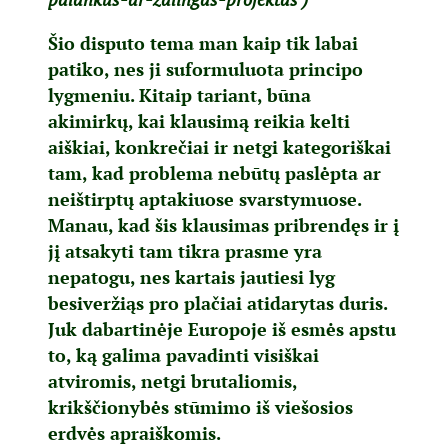
Šio disputo tema man kaip tik labai
patiko, nes ji suformuluota principo
lygmeniu. Kitaip tariant, būna
akimirkų, kai klausimą reikia kelti
aiškiai, konkrečiai ir netgi kategoriškai
tam, kad problema nebūtų paslėpta ar
neištirptų aptakiuose svarstymuose.
Manau, kad šis klausimas pribrendęs ir į
jį atsakyti tam tikra prasme yra
nepatogu, nes kartais jautiesi lyg
besiveržiąs pro plačiai atidarytas duris.
Juk dabartinėje Europoje iš esmės apstu
to, ką galima pavadinti visiškai
atviromis, netgi brutaliomis,
krikščionybės stūmimo iš viešosios
erdvės apraiškomis.