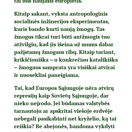
tai bus naujasis europietis.
Kitaip sakant, vyksta antropologinis
socialinės inžinerijos eksperimentas,
kuris bando kurti naują žmogų. Tas
žmogus tikrai turi būti antžmogis tuo
atžvilgiu, kad jis išeina už mums dabar
pažįstamų žmogaus ribų. Kitaip tariant,
krikščioniška – o konkrečiau katalikiška
– žmogaus samprata yra visiškai atvirai
ir nuosekliai paneigiama.
Tai, kad Europos Sąjungoje nėra atvirų
represijų kaip Sovietų Sąjungoje, dar
nieko neįrodo. Jei būdamas valstybės
tarnautoju ar apskritai viešoje erdvėje
nebegali pasikabinti net kryželio, ką tai
reiškia? Be abejonės, bandoma vykdyti