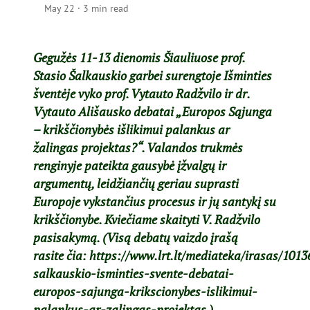
May 22
·
3 min read
Gegužės 11-13 dienomis Šiauliuose prof.
Stasio Šalkauskio garbei surengtoje Išminties
šventėje vyko prof. Vytauto Radžvilo ir dr.
Vytauto Ališausko debatai „Europos Sąjunga
– krikščionybės išlikimui palankus ar
žalingas projektas?“. Valandos trukmės
renginyje pateikta gausybė įžvalgų ir
argumentų, leidžiančių geriau suprasti
Europoje vykstančius procesus ir jų santykį su
krikščionybe. Kviečiame skaityti V. Radžvilo
pasisakymą. (Visą debatų vaizdo įrašą
rasite
čia
: https://www.lrt.lt/mediateka/irasas/101
salkauskio-isminties-svente-debatai-
europos-sajunga-krikscionybes-islikimui-
palankus-ar-zalingas-projektas )