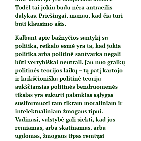
Todėl tai jokiu būdu nėra antraeilis
dalykas. Priešingai, manau, kad čia turi
būti klausimo ašis.
Kalbant apie bažnyčios santykį su
politika, reikalo esmė yra ta, kad jokia
politika arba politinė santvarka negali
būti vertybiškai neutrali. Jau nuo graikų
politinės teorijos laikų – tą patį kartojo
ir krikščioniška politinė teorija –
aukščiausias politinės bendruomenės
tikslas yra sukurti palankias sąlygas
susiformuoti tam tikram moraliniam ir
intelektualiniam žmogaus tipui.
Vadinasi, valstybė gali siekti, kad jos
remiamas, arba skatinamas, arba
ugdomas, žmogaus tipas remtųsi