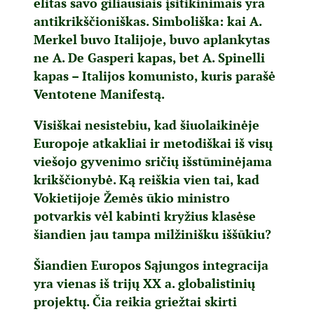
elitas savo giliausiais įsitikinimais yra
antikrikščioniškas. Simboliška: kai A.
Merkel buvo Italijoje, buvo aplankytas
ne A. De Gasperi kapas, bet A. Spinelli
kapas – Italijos komunisto, kuris parašė
Ventotene Manifestą.
Visiškai nesistebiu, kad šiuolaikinėje
Europoje atkakliai ir metodiškai iš visų
viešojo gyvenimo sričių išstūminėjama
krikščionybė. Ką reiškia vien tai, kad
Vokietijoje Žemės ūkio ministro
potvarkis vėl kabinti kryžius klasėse
šiandien jau tampa milžinišku iššūkiu?
Šiandien Europos Sąjungos integracija
yra vienas iš trijų XX a. globalistinių
projektų. Čia reikia griežtai skirti